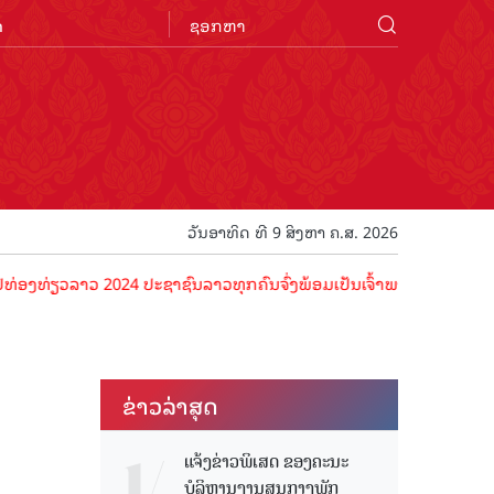
n
ວັນອາທິດ ທີ 9 ສິງຫາ ຄ.ສ. 2026
ວລາວ 2024 ປະຊາຊົນລາວທຸກຄົນຈົ່ງພ້ອມເປັນເຈົ້າພາບທີ່ດີ ຕ້ອນຮັບນັກທ່ອງ
ຂ່າວ​ລ່າ​ສຸດ
ແຈ້ງຂ່າວພິເສດ ຂອງຄະນະ
ບໍລິຫານງານສູນກາງພັກ