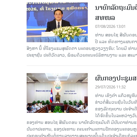
ນາຍົກລັດຖະມົນຕ
ສທໜລ
07/08/2026 13:01
ທ່ານ ສອນໄຊ ສີພັນດອນ 
ປີ ແລະ ທິດທາງແຜນການ
ສິງຫາ ນີ້ ທີ່ໂຮງແຮມສຸພັດຕາ ນະຄອນຫຼວງວຽງຈັນ: ໂດຍມີ ທ່
ປະຊາຊົນ ປະຕິວັດລາວ, ພ້ອມດ້ວຍຄະນະບໍລິຫານງານ ແລະ ສະມາ
ຜົນກອງປະຊຸມສ
29/07/2026 11:32
ທ່ານ ເຂິງຄໍາ ແກ້ວໜູຈ
ຂ່າວຕໍ່ສື່ມວນຊົນໃນວັນ
ຂອງລັດຖະບານ ປະຈຳເດ
ໄດ້ຈັດຂຶ້ນໃນລະຫວ່າງວ
ຂອງທ່ານ ສອນໄຊ ສີພັນດອນ ນາຍົກລັດຖະມົນຕີ ມີບັນດາທ່ານຮອງ
ບັນດາປະທານ, ຮອງປະທານ ຄະນະກຳມະການປົກຄອງນະຄອນຫຼວງວຽ
ປະກອບຄຳເຫັນຕໍ່ການລາຍງານສະພາບພົ້ນເດັ່ນປະຈຳເດືອນກໍລະ