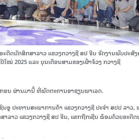
ອະດີດນັກສຶກສາລາວ ແຂວງກວາງຊີ ສປ ຈີນ ຈັດງານພົບປະສັງ
ນຮັບປີ​ໃໝ່ 2025 ແລະ ບຸນເດືອນສາມຂອງເຜົ່າຈ້ວງ ກວາງຊີ
 ມັງກອນ ຜ່ານມານີ້ ທີ່ພັດຕະຄານອາຊຽນພາເລດ.
ຊີນ ຊິນອູ ປະທານສະພາການຄ້າ ແຂວງກວາງຊີ ປະຈໍາ ສປປ ລາວ, 
ກສາລາວ ແຂວງກວາງຊີ ສປ ຈີນ, ແຂກຖືກເຊີນ ພ້ອມດ້ວຍອະດີດ