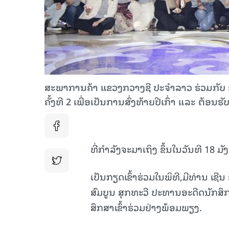
ສະພາການຄ້າ ແຂວງກວາງຊີ ປະຈໍາລາວ ຮ່ວມກັບ 
ຄັ້ງທີ 2 ເພື່ອ​ເປັນການສົ່ງທ້າຍປີ​ເກົ່າ ແລະ ຕ້ອ
ທີ່ກຳລັງຈະມາເຖິງ ຂຶ້ນໃນວັນທີ 18
ເປັນກຽດເຂົ້າຮ່ວມໃນພິທີ,ມີທ່ານ ເ
ສົມບູນ ສຸກທະວີ ປະທານອະດີດນັກສຶ
ສຶກສາເຂົ້າຮ່ວມຢ່າງພ້ອມພຽງ.