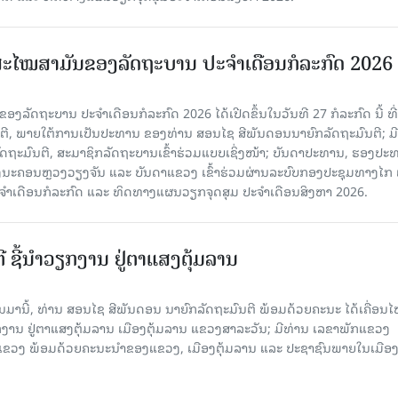
ະໄໝສາມັນຂອງລັດຖະບານ ປະຈໍາເດືອນກໍລະກົດ 2026
ລັດຖະບານ ປະຈຳເດືອນກໍລະກົດ 2026 ໄດ້ເປີດຂຶ້ນໃນວັນທີ 27 ກໍລະກົດ ນີ້ ທີ່
ຕີ, ພາຍໃຕ້ການເປັນປະທານ ຂອງທ່ານ ສອນໄຊ ສີພັນດອນນາຍົກລັດຖະມົນຕີ; ມີ
ຖະມົນຕີ, ສະມາຊິກລັດຖະບານເຂົ້າ​ຮ່ວມ​ແບບ​ເຊິ່ງ​ໜ້າ; ບັນດາປະທານ, ຮອງປະ
ະຄອນຫຼວງວຽງຈັນ ແລະ ບັນດາແຂວງ ເຂົ້າຮ່ວມຜ່ານລະບົບກອງປະຊຸມທາງໄກ ເ
ະຈຳເດືອນກໍລະກົດ ແລະ ທິດທາງແຜນວຽກຈຸດສຸມ ປະຈຳເດືອນສິງຫາ 2026.
ີ ຊີ້ນຳວຽກງານ ຢູ່ຕາແສງຕຸ້ມລານ
ານມານີ້, ທ່ານ ສອນໄຊ ສີພັນດອນ ນາຍົກລັດຖະມົນຕີ ພ້ອມດ້ວຍຄະນະ ໄດ້ເຄື່ອນ
ກງານ ຢູ່ຕາແສງຕຸ້ມລານ ເມືອງຕຸ້ມລານ ແຂວງສາລະວັນ; ມີທ່ານ ເລຂາພັກແຂວງ
ວງ ພ້ອມດ້ວຍຄະນະນຳຂອງແຂວງ, ເມືອງຕຸ້ມລານ ແລະ ປະຊາຊົນພາຍໃນເມືອງ