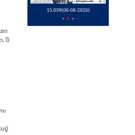
26)
15.039(06-08-2026)
1
ເຂດ
. ປີ
ນ
ການ
ນຢູ່