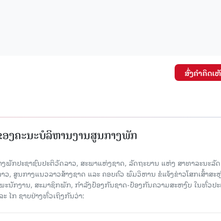
ສົ່ງຄໍາຄິດເຫ
 ຂອງຄະນະບໍລິຫານງານສູນກາງພັກ
າງພັກປະຊາຊົນປະຕິວັດລາວ, ສະພາແຫ່ງຊາດ, ລັດຖະບານ ແຫ່ງ ສາທາລະນະລັດ
າວ, ສູນກາງແນວລາວສ້າງຊາດ ແລະ ຄອບຄົວ ພົມວິຫານ ຂໍແຈ້ງຂ່າວໂສກເສົ້າສະຫຼ
, ພະນັກງານ, ສະມາຊິກພັກ, ກຳລັງປ້ອງກັນຊາດ-ປ້ອງກັນຄວາມສະຫງົບ ໃນທົ່ວປ
ແລະ ໄກ ຊາບຢ່າງທົ່ວເຖິງກັນວ່າ: