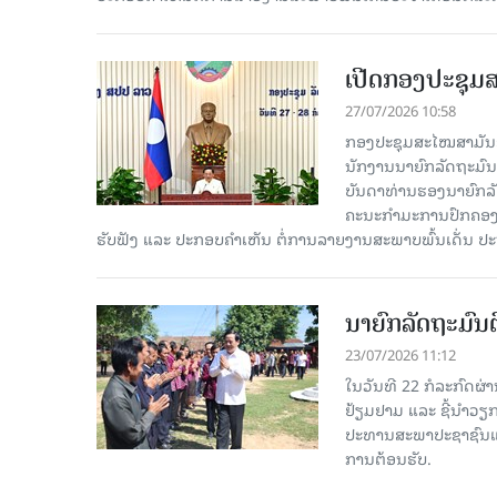
ເປີດກອງປະຊຸມສ
27/07/2026 10:58
ກອງປະຊຸມສະໄໝສາມັນຂອງ
ນັກງານນາຍົກລັດຖະມົນ
ບັນດາທ່ານຮອງນາຍົກລັດ
ຄະນະກຳມະການປົກຄອງນ
ຮັບຟັງ ແລະ ປະກອບຄຳເຫັນ ຕໍ່ການລາຍງານສະພາບພົ້ນເດັ່ນ ປ
ນາຍົກລັດຖະມົນຕ
23/07/2026 11:12
ໃນວັນທີ 22 ກໍລະກົດຜ່
ຢ້ຽມຢາມ ແລະ ຊີ້ນໍາວຽ
ປະທານສະພາປະຊາຊົນແຂ
ການຕ້ອນຮັບ.