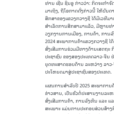
ທ່ານ ເຊີນ ຊິນອູ ກ່າວວ່າ: ກິດຈະກຳຈັດ
ມາເຖິງ, ຖືໂອກາດດັ່ງກ່າວນີ້ ໃຫ້ບັ
ສຶກສາຂອງແຂວງກວາງຊີ ໄດ້ມີເວທີມາພ
ສຳເລັດການສຶກສາມາແລ້ວ, ມີຫຼາຍທ
ວຽກງານການເມືອງ, ການຄ້າ, ການລົ
2024 ສະພາການຄ້າແຂວງກວາງຊີ ໄດ້
ສົ່ງເສີມການຮ່ວມມືທາງດ້ານເສດຖະ 
ປະຊາຊົນ ຂອງສອງປະເທດລາວ-ຈີນ ຢ່າງ
ຍຸດທະສາດຮອບດ້ານ ລະຫວ່າງ ລາວ-ຈີ
ປະໂຫຍດມາສູ່ປະຊາຊົນສອງປະເທດ.
ແຜນການສຳລັບປີ 2025 ສະພາການຄ້າແ
ຂ່າວສານ, ເປັນຂົວຕໍ່ປະສານງານລະຫ
ສົ່ງເສີມການຄ້າ, ການລົງທຶນ ແລະ ແ
ສະເພາະ ແມ່ນການປະກອບສ່ວນສ້າງກິດຈ