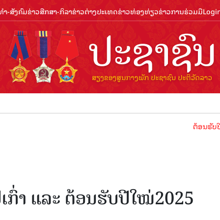
ຳ-ສັງຄົມ
ຂ່າວສືກສາ-ກິລາ
ຂ່າວຕ່າງປະເທດ
ຂ່າວທ່ອງທ່ຽວ
ຂ່າວການຮ່ວມມື
Logi
ຕ້ອນຮັບປີທ່ອງທ່ຽ
ີ​ເກົ່າ ແລະ ຕ້ອນຮັບປີ​ໃໝ່2025