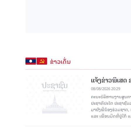
ຂ່າວເດັ່ນ
ແຈ້ງຂ່າວພິເສດ
08/08/2026 20:29
ຄະນະບໍລິຫານງານສູນກ
ປະຊາທິປະໄຕ ປະຊາຊົນລ
ມາຍັງພີ່ນ້ອງຮ່ວມຊາດ
ແລະ ເພື່ອນມິດທີ່ຢູ່ໃກ້ 