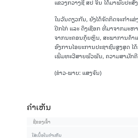
ແຂວງກວາງຊີ ສປ ຈີນ ໄດ້ມາພົບປະສັງສ
ໃນວັນດຽວກັນ, ຍັງໄດ້ຈັດກິດຈະກຳແຂ່
ປີກໄກ່ ແລະ ດຶງເຊືອກ ທີ່ມາຈາກມ
ຈາກນະຄອນກຸ້ຍຫຼິນ, ສະພາການຄ້າແ
ອົງການໄອຍະການປະຊາຊົນສູງສຸດ ໄດ້ສ
ເພີ່ມທະວີສາຍພົວພັນ, ຄວາມສາມັກຄີ ແ
(ຂ່າວ-ພາບ: ແສງຈັນ)
ຄໍາເຫັນ