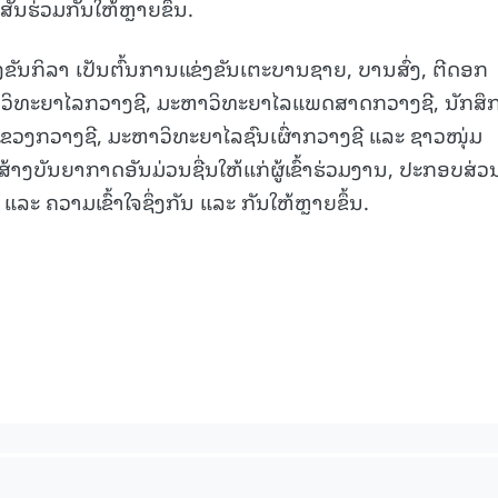
ັນຮ່ວມກັນໃຫ້ຫຼາຍຂຶ້ນ.
ງຂັນກິລາ ເປັນຕົ້ນການແຂ່ງຂັນເຕະບານຊາຍ, ບານສົ່ງ, ຕີດອກ
ະຫາວິທະຍາໄລກວາງຊີ, ມະຫາວິທະຍາໄລແພດສາດກວາງຊີ, ນັກສຶ
ຂວງກວາງຊີ, ມະຫາວິທະຍາໄລຊົນເຜົ່າກວາງຊີ ແລະ ຊາວໜຸ່ມ
້າງບັນຍາກາດອັນມ່ວນຊື່ນໃຫ້ແກ່ຜູ້ເຂົ້າຮ່ວມງານ, ປະກອບສ່ວ
ລະ ຄວາມເຂົ້າໃຈຊຶ່ງກັນ ແລະ ກັນໃຫ້ຫຼາຍຂຶ້ນ.