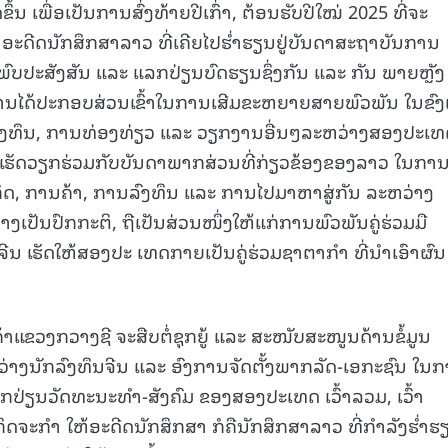
ຂຶ້ນ ເພື່ອເປັນການສົ່ງທ້າຍປີເກົ່າ, ຕ້ອນຮັບປີໃໝ່ 2025 ທີ່ຈະ
15.040(07-08-20
ນດາອະດີດນັກສຶກສາລາວ ທີ່ເຄີຍໄປຮໍ່າຮຽນຢູ່ບັນດາສະຖາບັນການ
ົບປະສັງສັນ ແລະ ແລກປ່ຽນບົດຮຽນຊຶ່ງກັນ ແລະ ກັນ ພາຍຫຼັງ
່ານໄດ້ປະກອບສ່ວນເຂົ້າໃນການເສີມຂະຫຍາຍສາຍພົວພັນ ໃນຂົງ
ງທຶນ, ການທ່ອງທ່ຽວ ແລະ ວຽກງານອື່ນໆລະຫວ່າງສອງປະເທດ
ເຮັດວຽກຮ່ວມກັບບັນດາພາກສ່ວນທີ່ກ່ຽວຂ້ອງຂອງລາວ ໃນກາ
ກິດ, ການຄ້າ, ການລົງທຶນ ແລະ ການໄປມາຫາສູ່ກັນ ລະຫວ່າງ
ເປັນປົກກະຕິ, ຖືເປັນສ່ວນໜຶ່ງໃຫ້ແກ່ການພົວພັນຄູ່ຮ່ວມມື
ນ ເຮັດໃຫ້ສອງປະ ເທດກາຍເປັນຄູ່ຮ່ວມຊາຕາກຳ ທີ່ນຳເອົາຜົນ
ຂວງກວາງຊີ ຈະສືບຕໍ່ຊຸກຍູ້ ແລະ ສະໜັບສະໜູນດ້ານຂໍ້ມູນ
ວ່າງນັກລົງທຶນຈີນ ແລະ ອົງການຈັດຕັ້ງພາກລັດ-ເອກະຊົນ ໃນ
ລກປ່ຽນວັດທະນະທໍາ-ສັງຄົມ ຂອງສອງປະເທດ ເວົ້າລວມ, ເວົ້າ
ະກຳ ໃຫ້ອະດີດນັກສຶກສາ ກໍຄືນັກສຶກສາລາວ ທີ່ກຳລັງຮໍ່າຮຽ