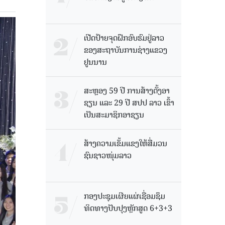
ເປີດປ້າຍຈຸດຝຶກອົບຮົມຢູ່ລາວ
ຂອງສະຖາບັນການຊ່າງແຂວງ
ຢູນນານ
ສະຫຼອງ 59 ປີ ການສ້າງຕັ້ງອາ
ຊຽນ ແລະ 29 ປີ ສປປ ລາວ ເຂົ້າ
ເປັນສະມາຊິກອາຊຽນ
ສ້າງຄວາມເຂັ້ມແຂງໃຫ້ສື່ມວນ
ຊົນຊາວໜຸ່ມລາວ
ກອງປະຊຸມເຜີຍແຜ່ເຊື່ອມຊຶມ
ທິດທາງປັບປຸງຫຼັກສູດ 6+3+3