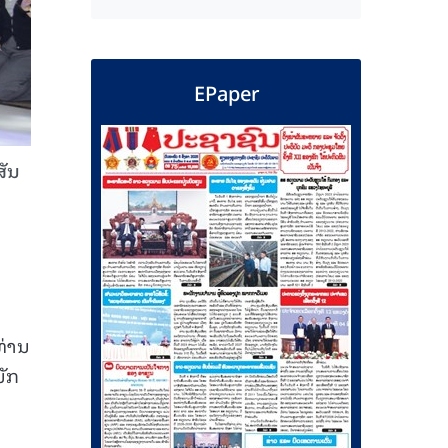
EPaper
ສັນ
ທ່ານ
ນັກ