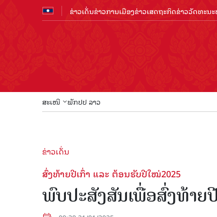
ຂ່າວເດັ່ນ
ຂ່າວການເມືອງ
ຂ່າວເສດຖະກິດ
ຂ່າວວັດທະນະທ
ສະເໜີ
ພັກປປ ລາວ
ຂ່າວເດັ່ນ
ສົ່ງທ້າຍປີ​ເກົ່າ ແລະ ຕ້ອນຮັບປີ​ໃໝ່2025
ພົບປະສັງສັນເພື່ອ​ສົ່ງທ້າຍປ