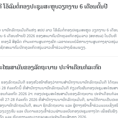
ີ ໂອ້ລົມຕໍ່ກອງປະຊຸມສະຫຼຸບວຽກງານ 6 ເດືອນຕົ້ນປີ
ນາຍົກລັດຖະມົນຕີແຫ່ງ ສປປ ລາວ ໂອ້ລົມຕໍ່ກອງປະຊຸມສະຫຼຸບ ວຽກງານ 6 ເດືອນ
 6 ເດືອນທ້າຍປີ 2026 ຂອງສະມາຄົມນັກທຸລະກິດໜຸ່ມລາວ (ສທໜລ) ໃນວັນທີ 
ານ ທອງລີ ສີສຸລິດ ກໍາມະການສູນກາງພັກ ເລຂາຄະນະບໍລິຫານງານສູນກາງຊາວໜຸ່ມ
ຊິກສະມາຄົມນັກທຸລະກິດໜຸ່ມລາວເຂົ້າຮ່ວມຢ່າງພ້ອມພຽງ.
ະໄໝສາມັນຂອງລັດຖະບານ ປະຈຳເດືອນກໍລະກົດ
ັນ ຮອງລັດຖະມົນຕີ ຮອງຫົວໜ້າຫ້ອງວ່າການສໍານັກງານນາຍົກລັດຖະມົນຕີ ໄດ້ຖະ
ທີ 28 ກໍລະກົດນີ້ ທີ່ສໍານັກງານນາຍົກລັດຖະມົນຕີ ກ່ຽວກັບຜົນກອງປະຊຸມສະໄໝສາ
ືອນກໍລະກົດ 2026 ວ່າ: ກອງປະຊຸມສະໄໝສາມັນຂອງລັດຖະບານ ປະຈຳເດືອນກໍລະ
ັນທີ 27-28 ກໍລະກົດ 2026 ທີ່ສໍານັກງານນາຍົກລັດຖະມົນຕີ, ພາຍໃຕ້ການເປັນປ
ນາຍົກລັດຖະມົນຕີ, ສະມາ ຊິກລັດຖະບານ ແລະ ຜູ້ຕາງໜ້າເຂົ້າຮ່ວມແບບເຊິ່ງໜ້
ງຈັນ ແລະ ບັນດາແຂວງເຂົ້າຮ່ວມຜ່ານລະບົບກອງປະຊຸມທາງໄກ ເພື່ອຮັບຟັງ
ກົດ ແລະ ທິດທາງແຜນວຽກຈຸດສຸມປະຈຳເດືອນສິງຫາ 2026.