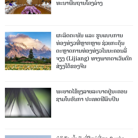
ທະ​ນາ​ພື້ນ​ຖານ​ໂຄງ​ລ່າງ
ຜະລິດຕະພັນ ແລະ ຮູບແບບການ
ທ່ອງທ່ຽວທີ່ຫຼາກຫຼາຍ ຊ່ວຍກະຕຸ້ນ
ຕະຫຼາດການທ່ອງທ່ຽວໃນນະຄອນລີ່
ຈຽງ (Lijiang) ທາງພາກຕາເວັນຕົກ
ສ່ຽງໃຕ້ຂອງຈີນ
ພະຍາດໄຂ້ຍຸງລາຍລະບາດຢູ່ນະຄອນ
ຊາມໂບ​ອັນກາ ປະເທດຟີລິບປິນ