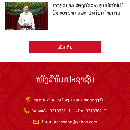
ຫວຽດນາມ ສ້າງກົດລະບຽບພັກໃຫ້ມີ
ວິທະຍາສາດ ແລະ ປະຕິບັດງ່າຍດາຍ
ເພີ່ມເຕີມ
ໜັງສືພິມປະຊາຊົນ
ຖະໜົນກຳແພງເມືອງ ນະຄອນຫຼວງວຽງຈັນ
ໂທລະສັບ: 021336111 - ແຟັກ: 021336113
ອີເມວ:
pasaxonn@yahoo.com