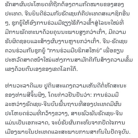
ຮັກສາຜົນປະໂຫຍດທີ່ຖືກຕ້ອງຕາມກົດໝາຍຂອງສອງ
ປະເທດ. ຈີນຍິນດີຮ່ວມກັບຣັດເຊຍກໍຄືປະເທດສະມາຊິກອື່ນ
ໆ, ຊຸກຍູ້ໃຫ້ອົງການຮ່ວມມືຊຽງໄຮ້ກ້າວເຂົ້າສູ່ໄລຍະໃໝ່ທີ່
ມີການພັດທະນາດ້ວຍຄຸນນະພາບສູງກວ່າເກົ່າ, ມີຄວາມ
ຮັບຜິດຊອບແລະສ້າງຜົນງານຫຼາຍກວ່າເກົ່າ. ຈີນ-ຣັດເຊຍ
ຄວນຮ່ວມກັນຊຸກຍູ້ “ການຮ່ວມມືບຣິກສໃຫຍ່” ເພື່ອຂຽນ
ປະຫວັດສາດໜ້າໃໝ່ແຫ່ງການສາມັກຄີກັນສ້າງຄວາມເຂັ້ມ
ແຂງດ້ວຍຕົນເອງຂອງເຂດໂລກໃຕ້.
ທ່ານວະລາດີເມຍ ປູຕິນສະແດງຄວາມເຫັນດີຕໍ່ທັດສະນະ
ຂອງທ່ານສີຈິ້ນຜິງ, ໂດຍກ່າວຢືນຢັນວ່າ: ການຮ່ວມມື
ລະຫວ່າງຣັດເຊຍ-ຈີນບົນພື້ນຖານທີ່ສອງປະເທດມີຜົນ
ປະໂຫຍດຮ່ວມທີ່ກວ້າງຂວາງ, ສາຍພົວພັນຣັດເຊຍ-ຈີນ
ແມ່ນເປັນເອກະລາດ, ຈະບໍ່ຮັບຜົນກະທົບຈາກປັດໄຈການ
ເມືອງພາຍໃນປະເທດແລະສະພາບການສາກົນໃນປັດຈຸບັນ.