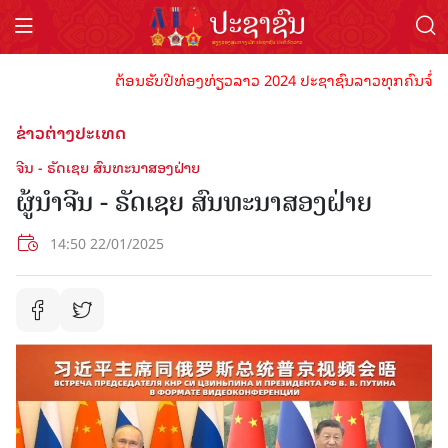
ຕ້ອນຮັບປີທ່ອງທ່ຽວລາວ 2024 ປະຊາຊົນລາວທຸກຄົນຈົ່ງພ້ອມເ
ຂ່າວຕ່າງປະເທດ
ຈີນ - ຣັດເຊຍ ສົນທະນາສອງຝ່າຍ
ຜູ້ນຳຈີນ - ຣັດເຊຍ ສົນທະນາສອງຝ່າຍ
14:50 22/01/2025