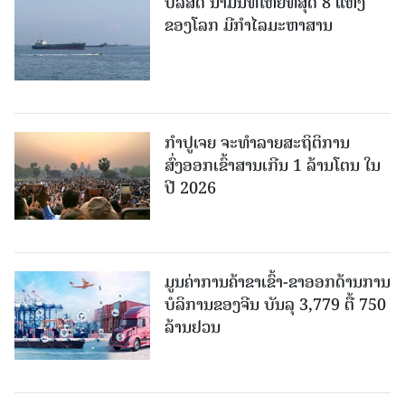
ບໍລິສັດ ນ້ຳມັນທີ່ໃຫຍ່ທີ່ສຸດ 8 ແຫ່ງ
ຂອງໂລກ ມີກຳໄລມະຫາສານ
ກຳປູເຈຍ ຈະທຳລາຍສະຖິຕິການ
ສົ່ງອອກເຂົ້າສານເກີນ 1 ລ້ານໂຕນ ໃນ
ປີ 2026
ມູນຄ່າການຄ້າຂາເຂົ້າ-ຂາອອກດ້ານການ
ບໍລິການຂອງຈີນ ບັນລຸ 3,779 ຕື້ 750
ລ້ານຢວນ