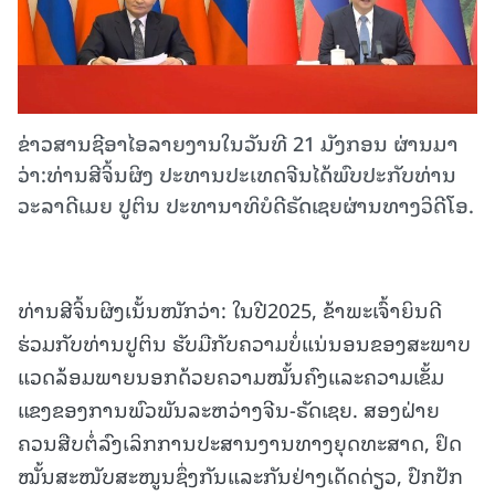
ຂ່າວສານຊີອາໄອລາຍງານໃນວັນທີ 21 ມັງກອນ ຜ່ານມາ
ວ່າ:ທ່ານສີຈິ້ນຜິງ ປະທານປະເທດຈີນໄດ້ພົບປະກັບທ່ານ
ວະລາດີເມຍ ປູຕິນ ປະທານາທິບໍດີຣັດເຊຍຜ່ານທາງວິດີໂອ.
ທ່ານສີຈິ້ນຜິງເນັ້ນໜັກວ່າ: ໃນປີ2025, ຂ້າພະເຈົ້າຍິນດີ
ຮ່ວມກັບທ່ານປູຕິນ ຮັບມືກັບຄວາມບໍ່ແນ່ນອນຂອງສະພາບ
ແວດລ້ອມພາຍນອກດ້ວຍຄວາມໝັ້ນຄົງແລະຄວາມເຂັ້ມ
ແຂງຂອງການພົວພັນລະຫວ່າງຈີນ-ຣັດເຊຍ. ສອງຝ່າຍ
ຄວນສືບຕໍ່ລົງເລິກການປະສານງານທາງຍຸດທະສາດ, ຢຶດ
ໝັ້ນສະໜັບສະໜູນຊຶ່ງກັນແລະກັນຢ່າງເດັດດ່ຽວ, ປົກປັກ