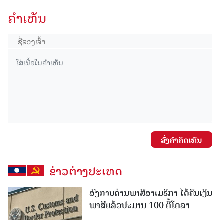
ຄໍາເຫັນ
ສົ່ງຄໍາຄິດເຫັນ
ຂ່າວຕ່າງປະເທດ
ອົງການດ່ານພາສີອາເມຣິກາ ໄດ້ຄືນເງິນ
ພາສີແລ້ວປະມານ 100 ຕື້ໂດລາ