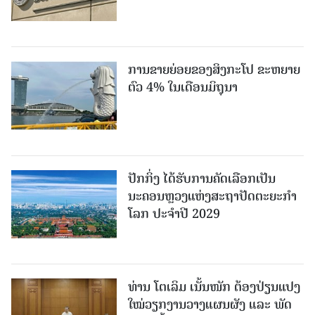
ການຂາຍຍ່ອຍຂອງສິງກະໂປ ຂະຫຍາຍ
ຕົວ 4% ໃນເດືອນມິຖຸນາ
ປັກກິ່ງ ໄດ້ຮັບການຄັດເລືອກເປັນ
ນະຄອນຫຼວງແຫ່ງສະຖາປັດຕະຍະກຳ
ໂລກ ປະຈຳປີ 2029
ທ່ານ ໂຕ​ເລິມ ເນັ້ນໜັກ ຕ້ອງ​ປ່ຽນ​ແປງ​
ໃໝ່​ວຽກ​ງານ​ວາງ​ແຜນ​ຜັງ ແລະ ​ພັດ​