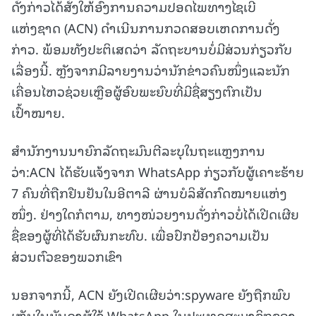
ດັ່ງກ່າວໄດ້ສັ່ງໃຫ້ອົງການຄວາມປອດໄພທາງໄຊເບີ
ແຫ່ງຊາດ (ACN) ດຳເນີນການກວດສອບເຫດການດັ່ງ
ກ່າວ. ພ້ອມທັງປະຕິເສດວ່າ ລັດຖະບານບໍ່ມີສ່ວນກ່ຽວກັບ
ເລື່ອງນີ້. ຫຼັງຈາກມີລາຍງານວ່ານັກຂ່າວຄົນໜຶ່ງແລະນັກ
ເຄື່ອນໄຫວຊ່ວຍເຫຼືອຜູ້ອົບພະຍົບທີ່ມີຊື່ສຽງຕົກເປັນ
ເປົ້າໝາຍ.
ສຳນັກງານນາຍົກລັດຖະມົນຕີລະບຸໃນຖະແຫຼງການ
ວ່າ:ACN ໄດ້ຮັບແຈ້ງຈາກ WhatsApp ກ່ຽວກັບຜູ້ເຄາະຮ້າຍ
7 ຄົນທີ່ຖືກຢືນຢັນໃນອີຕາລີ ຜ່ານບໍລິສັດກົດໝາຍແຫ່ງ
ໜຶ່ງ. ຢ່າງໃດກໍຕາມ, ທາງໜ່ວຍງານດັ່ງກ່າວບໍ່ໄດ້ເປີດເຜີຍ
ຊື່ຂອງຜູ້ທີ່ໄດ້ຮັບຜົນກະທົບ. ເພື່ອປົກປ້ອງຄວາມເປັນ
ສ່ວນຕົວຂອງພວກເຂົາ
ນອກຈາກນີ້, ACN ຍັງເປີດເຜີຍວ່າ:spyware ຍັງຖືກພົບ
ເຫັນໃນບັນດາຜູ້ໃຊ້ WhatsApp ໃນປະເທດສະມາຊິກຂອງ