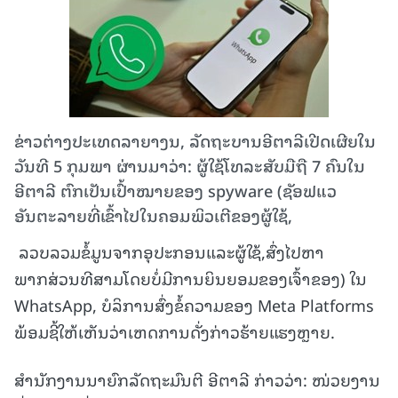
ຂ່າວຕ່າງປະເທດລາຍາງນ, ລັດຖະບານອີຕາລີເປີດເຜີຍໃນ
ວັນທີ 5 ກຸມພາ ຜ່ານມາວ່າ: ຜູ້ໃຊ້ໂທລະສັບມືຖື 7 ຄົນໃນ
ອີຕາລີ ຕົກເປັນເປົ້າໝາຍຂອງ spyware (ຊັອຟແວ
ອັນຕະລາຍທີ່ເຂົ້າໄປໃນຄອມພິວເຕີຂອງຜູ້ໃຊ້,
ລວບລວມຂໍ້ມູນຈາກອຸປະກອນແລະຜູ້ໃຊ້,ສົ່ງໄປຫາ
ພາກສ່ວນທີສາມໂດຍບໍ່ມີການຍິນຍອມຂອງເຈົ້າຂອງ) ໃນ
WhatsApp, ບໍລິການສົ່ງຂໍ້ຄວາມຂອງ Meta Platforms
ພ້ອມຊີ້ໃຫ້ເຫັນວ່າເຫດການດັ່ງກ່າວຮ້າຍແຮງຫຼາຍ.
ສຳນັກງານນາຍົກລັດຖະມົນຕີ ອີຕາລີ ກ່າວວ່າ: ໜ່ວຍງານ