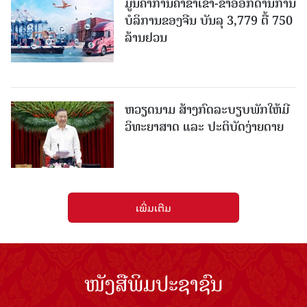
ມູນຄ່າການຄ້າຂາເຂົ້າ-ຂາອອກດ້ານການ
ບໍລິການຂອງຈີນ ບັນລຸ 3,779 ຕື້ 750
ລ້ານຢວນ
ຫວຽດນາມ ສ້າງກົດລະບຽບພັກໃຫ້ມີ
ວິທະຍາສາດ ແລະ ປະຕິບັດງ່າຍດາຍ
ເພີ່ມເຕີມ
ໜັງສືພິມປະຊາຊົນ