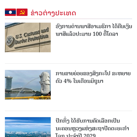
ຂ່າວຕ່າງປະເທດ
ອົງການດ່ານພາສີອາເມຣິກາ ໄດ້ຄືນເງິນ
ພາສີແລ້ວປະມານ 100 ຕື້ໂດລາ
ການຂາຍຍ່ອຍຂອງສິງກະໂປ ຂະຫຍາຍ
ຕົວ 4% ໃນເດືອນມິຖຸນາ
ປັກກິ່ງ ໄດ້ຮັບການຄັດເລືອກເປັນ
ນະຄອນຫຼວງແຫ່ງສະຖາປັດຕະຍະກຳ
ໂລກ ປະຈຳປີ 2029