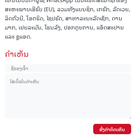
ສະຫະພາບເອີຣົບ (EU), ລວມທັງແບນຊິກ, ເກຣັກ, ລັດເວຍ,
ລິດຕົວນີ, ໂອຕຣິດ, ໄຊປຣັດ, ສາທາລະນະລັດເຊັກ, ດານ
ມາກ, ເຢຍລະມັນ, ໂຮນລັງ, ປອກຕຸຍການ, ແອັດສະປາຍ
ແລະ ຊູແອດ.
ຄໍາເຫັນ
ສົ່ງຄໍາຄິດເຫັນ