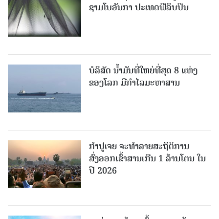
ຊາມໂບ​ອັນກາ ປະເທດຟີລິບປິນ
ບໍລິສັດ ນ້ຳມັນທີ່ໃຫຍ່ທີ່ສຸດ 8 ແຫ່ງ
ຂອງໂລກ ມີກຳໄລມະຫາສານ
ກຳປູເຈຍ ຈະທຳລາຍສະຖິຕິການ
ສົ່ງອອກເຂົ້າສານເກີນ 1 ລ້ານໂຕນ ໃນ
ປີ 2026