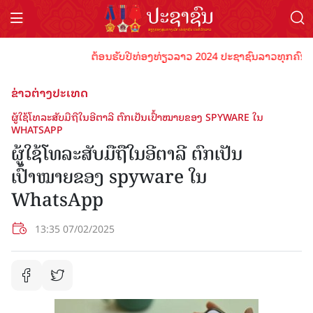
ຕ້ອນຮັບປີທ່ອງທ່ຽວລາວ 2024 ປະຊາຊົນລາວທຸກຄົນຈົ່ງພ້ອ
ຂ່າວຕ່າງປະເທດ
ຜູ້ໃຊ້ໂທລະສັບມືຖືໃນອີຕາລີ ຕົກເປັນເປົ້າໝາຍຂອງ SPYWARE ໃນ
WHATSAPP
ຜູ້ໃຊ້ໂທລະສັບມືຖືໃນອີຕາລີ ຕົກເປັນ
ເປົ້າໝາຍຂອງ spyware ໃນ
WhatsApp
13:35 07/02/2025