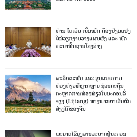
ທ່ານ ໂຕ​ເລິມ ເນັ້ນໜັກ ຕ້ອງ​ປ່ຽນ​ແປງ​
ໃໝ່​ວຽກ​ງານ​ວາງ​ແຜນ​ຜັງ ແລະ ​ພັດ​
ທະ​ນາ​ພື້ນ​ຖານ​ໂຄງ​ລ່າງ
ຜະລິດຕະພັນ ແລະ ຮູບແບບການ
ທ່ອງທ່ຽວທີ່ຫຼາກຫຼາຍ ຊ່ວຍກະຕຸ້ນ
ຕະຫຼາດການທ່ອງທ່ຽວໃນນະຄອນລີ່
ຈຽງ (Lijiang) ທາງພາກຕາເວັນຕົກ
ສ່ຽງໃຕ້ຂອງຈີນ
ພະຍາດໄຂ້ຍຸງລາຍລະບາດຢູ່ນະຄອນ