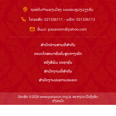
ຖະໜົນກຳແພງເມືອງ ນະຄອນຫຼວງວຽງຈັນ
ໂທລະສັບ: 021336111 - ແຟັກ: 021336113
ອີເມວ:
pasaxonn@yahoo.com
ສຳ​ນັກ​ຂ່າວ​ສານ​ທີ່​ສຳ​ຄັນ​
ຄະນະໂຄສະນາອົບຮົມ​ສູນ​ກາງ​ພັກ
ໜັງສືພິມ ປະ​ຊາ​ຊົນ
ສຳ​ນັກ​ງານ​ທີ່​ສຳ​ຄັນ
ສຳ​ນັກ​ງານ​ປະ​ທານ​ປະ​ເທດ
ລິຂະສິດ ©2026 www.pasaxon.org.la. ສະຫງວນໄວ້ເຊິງສິດ
ທັງຫມົດ