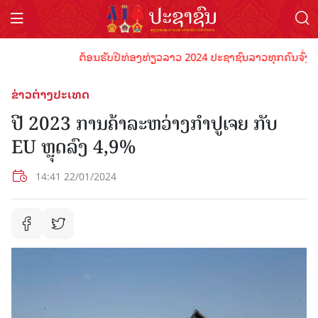
ຕ້ອນຮັບປີທ່ອງທ່ຽວລາວ 2024 ປະຊາຊົນລາວທຸກຄົນຈົ່ງພ້ອມເປ
ຂ່າວຕ່າງປະເທດ
ປີ 2023 ການຄ້າລະຫວ່າງກຳປູເຈຍ ກັບ
EU ຫຼຸດລົງ 4,9%
14:41 22/01/2024