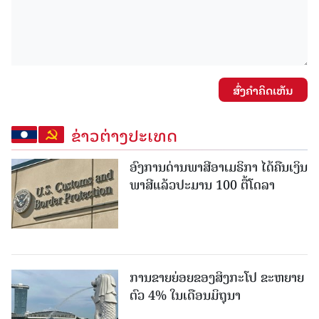
ສົ່ງຄໍາຄິດເຫັນ
ຂ່າວຕ່າງປະເທດ
ອົງການດ່ານພາສີອາເມຣິກາ ໄດ້ຄືນເງິນ
ພາສີແລ້ວປະມານ 100 ຕື້ໂດລາ
ການຂາຍຍ່ອຍຂອງສິງກະໂປ ຂະຫຍາຍ
ຕົວ 4% ໃນເດືອນມິຖຸນາ