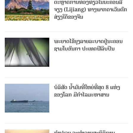
ຕະຫຼາດການທ່ອງທ່ຽວໃນນະຄອນລີ່
ຈຽງ (Lijiang) ທາງພາກຕາເວັນຕົກ
ສ່ຽງໃຕ້ຂອງຈີນ
ພະຍາດໄຂ້ຍຸງລາຍລະບາດຢູ່ນະຄອນ
ຊາມໂບ​ອັນກາ ປະເທດຟີລິບປິນ
ບໍລິສັດ ນ້ຳມັນທີ່ໃຫຍ່ທີ່ສຸດ 8 ແຫ່ງ
ຂອງໂລກ ມີກຳໄລມະຫາສານ