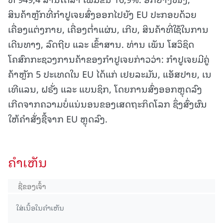
ສິນຄ້າຫຼັກທີ່ກຳປູເຈຍສົ່ງອອກໄປຍັງ EU ປະກອບດ້ວຍ
ເຄື່ອງແຕ່ງກາຍ, ເຄື່ອງຕ່ຳແຜ່ນ, ເກີບ, ສິນຄ້າທີ່ໃຊ້ໃນການ
ເດີນທາງ, ລົດຖີບ ແລະ ເຂົ້າສານ. ທ່ານ ເພັນ ໂສວິຊິດ
ໂຄສົກກະຊວງການຄ້າຂອງກຳປູເຈຍກ່າວວ່າ: ກຳປູເຈຍມີຄູ່
ຄ້າຫຼັກ 5 ປະເທດໃນ EU ໄດ້ແກ່ ເຢຍລະມັນ, ແອັສປາຍ, ເນ
ເທີແລນ, ຝຣັ່ງ ແລະ ແບນຊິກ, ໂດຍການສົ່ງອອກຫຼຸດລົງ
ເກີດຈາກຄວາມບໍ່ແນ່ນອນຂອງເສດຖະກິດໂລກ ຊຶ່ງສົ່ງຜົນ
ໃຫ້ຄຳສັ່ງຊື້ຈາກ EU ຫຼຸດລົງ.
ຄໍາເຫັນ