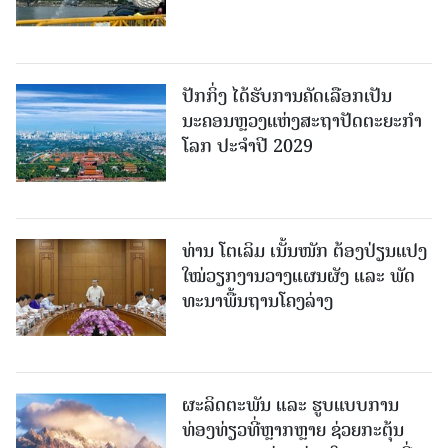
ປັກກິ່ງ ໄດ້ຮັບການຄັດເລືອກເປັນ
ນະຄອນຫຼວງແຫ່ງສະຖາປັດຕະຍະກຳ
ໂລກ ປະຈຳປີ 2029
ທ່ານ ໂຕ​ເລິມ ເນັ້ນໜັກ ຕ້ອງ​ປ່ຽນ​ແປງ​
ໃໝ່​ວຽກ​ງານ​ວາງ​ແຜນ​ຜັງ ແລະ ​ພັດ​
ທະ​ນາ​ພື້ນ​ຖານ​ໂຄງ​ລ່າງ
ຜະລິດຕະພັນ ແລະ ຮູບແບບການ
ທ່ອງທ່ຽວທີ່ຫຼາກຫຼາຍ ຊ່ວຍກະຕຸ້ນ