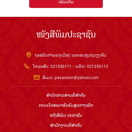
ເພີ່ມເຕີມ
ໜັງສືພິມປະຊາຊົນ
ຖະໜົນກຳແພງເມືອງ ນະຄອນຫຼວງວຽງຈັນ
ໂທລະສັບ: 021336111 - ແຟັກ: 021336113
ອີເມວ:
pasaxonn@yahoo.com
ສຳ​ນັກ​ຂ່າວ​ສານ​ທີ່​ສຳ​ຄັນ​
ຄະນະໂຄສະນາອົບຮົມ​ສູນ​ກາງ​ພັກ
ໜັງສືພິມ ປະ​ຊາ​ຊົນ
ສຳ​ນັກ​ງານ​ທີ່​ສຳ​ຄັນ