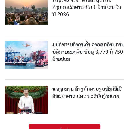
ກຳປູເຈຍ ຈະທຳລາຍສະຖິຕິການ
ສົ່ງອອກເຂົ້າສານເກີນ 1 ລ້ານໂຕນ ໃນ
ປີ 2026
ມູນຄ່າການຄ້າຂາເຂົ້າ-ຂາອອກດ້ານການ
ບໍລິການຂອງຈີນ ບັນລຸ 3,779 ຕື້ 750
ລ້ານຢວນ
ຫວຽດນາມ ສ້າງກົດລະບຽບພັກໃຫ້ມີ
ວິທະຍາສາດ ແລະ ປະຕິບັດງ່າຍດາຍ