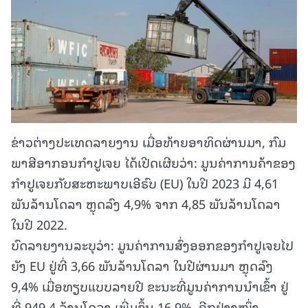
ຂ່າວຕ່າງປະເທດລາຍງານ ເມື່ອທ້າຍອາທິດຜ່ານມາ, ກົມ
ພາສີອາກອນກຳປູເຈຍ ໄດ້ເປີດເຜີຍວ່າ: ມູນຄ່າການຄ້າຂອງ
ກຳປູເຈຍກັບສະຫະພາບເອີຣົບ (EU) ໃນປີ 2023 ມີ 4,61
ພັນລ້ານໂດລາ ຫຼຸດລົງ 4,9% ຈາກ 4,85 ພັນລ້ານໂດລາ
ໃນປີ 2022.
ບົດລາຍງານລະບຸວ່າ: ມູນຄ່າການສົ່ງອອກຂອງກຳປູເຈຍໄປ
ຍັງ EU ຢູ່ທີ່ 3,66 ພັນລ້ານໂດລາ ໃນປີຜ່ານມາ ຫຼຸດລົງ
9,4% ເມື່ອທຽບແບບລາຍປີ ຂະນະທີ່ມູນຄ່າການນຳເຂົ້າ ຢູ່
ທີ່ 949,4 ລ້ານໂດລາ ເພີ່ມຂຶ້ນ 16,9%. ອີກຢ່າງໜຶ່ງ,