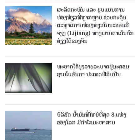
ຜະລິດຕະພັນ ແລະ ຮູບແບບການ
ທ່ອງທ່ຽວທີ່ຫຼາກຫຼາຍ ຊ່ວຍກະຕຸ້ນ
ຕະຫຼາດການທ່ອງທ່ຽວໃນນະຄອນລີ່
ຈຽງ (Lijiang) ທາງພາກຕາເວັນຕົກ
ສ່ຽງໃຕ້ຂອງຈີນ
ພະຍາດໄຂ້ຍຸງລາຍລະບາດຢູ່ນະຄອນ
ຊາມໂບ​ອັນກາ ປະເທດຟີລິບປິນ
ບໍລິສັດ ນ້ຳມັນທີ່ໃຫຍ່ທີ່ສຸດ 8 ແຫ່ງ
ຂອງໂລກ ມີກຳໄລມະຫາສານ