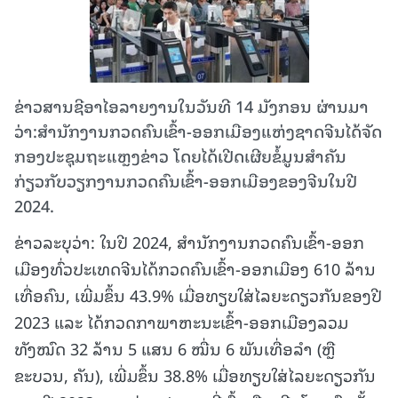
ຂ່າວສານຊີອາໄອລາຍງານໃນວັນທີ 14 ມັງກອນ ຜ່ານມາ
ວ່າ:ສຳນັກງານກວດຄົນເຂົ້າ-ອອກເມືອງແຫ່ງຊາດຈີນໄດ້ຈັດ
ກອງປະຊຸມຖະແຫຼງຂ່າວ ໂດຍໄດ້ເປີດເຜີຍຂໍ້ມູນສຳຄັນ
ກ່ຽວກັບວຽກງານກວດຄົນເຂົ້າ-ອອກເມືອງຂອງຈີນໃນປີ
2024.
ຂ່າວລະບຸວ່າ: ໃນປີ 2024, ສຳນັກງານກວດຄົນເຂົ້າ-ອອກ
ເມືອງທົ່ວປະເທດຈີນໄດ້ກວດຄົນເຂົ້າ-ອອກເມືອງ 610 ລ້ານ
ເທື່ອຄົນ, ເພີ່ມຂຶ້ນ 43.9% ເມື່ອທຽບໃສ່ໄລຍະດຽວກັນຂອງປີ
2023 ແລະ ໄດ້ກວດກາພາຫະນະເຂົ້າ-ອອກເມືອງລວມ
ທັງໝົດ 32 ລ້ານ 5 ແສນ 6 ໝື່ນ 6 ພັນເທື່ອລຳ (ຫຼື
ຂະບວນ, ຄັນ), ເພີ່ມຂຶ້ນ 38.8% ເມື່ອທຽບໃສ່ໄລຍະດຽວກັນ