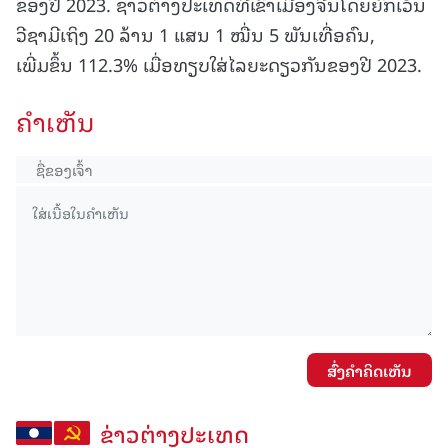
ຂອງປີ 2023. ຊາວຕ່າງປະເທດທີ່ເຂົ້າເມືອງຈີນໂດຍຍົກເວັ້ນ
ວີຊາມີເຖິງ 20 ລ້ານ 1 ແສນ 1 ໝື່ນ 5 ພັນເທື່ອຄົນ,
ເພີ່ມຂຶ້ນ 112.3% ເມື່ອທຽບໃສ່ໄລຍະດຽວກັນຂອງປີ 2023.
ຄໍາເຫັນ
ສົ່ງຄໍາຄິດເຫັນ
ຂ່າວຕ່າງປະເທດ