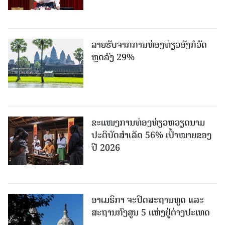
ລາຍຮັບຈາກການທ່ອງທ່ຽວອັງກໍວັດ
ຫຼດລົງ 29%
ຂະ​ແໜງ​ການ​ທ່ອງ​ທ່ຽວຫວຽດນາມ ​
ປະ​ຕິ​ບັດ​ສຳ​ເລັດ 56% ເປົ້າ​ໝາຍຂອງ
ປີ 2026
ອາເມຣິກາ ຈະປິດສະຖານທູດ ແ​ລະ
ສະຖານກົງສູນ 5 ແຫ່ງ​ຢູ່​ຕ່າງ​ປະ​ເທດ