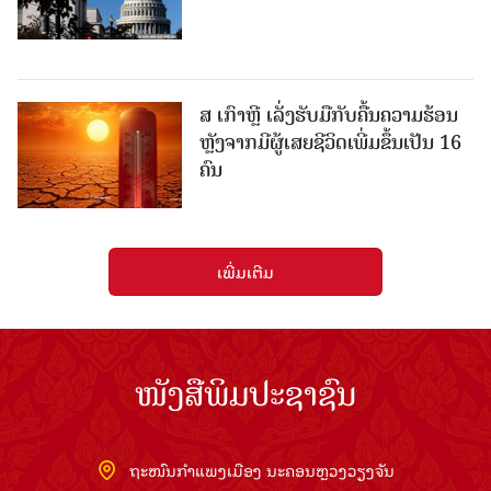
ສ ເກົາຫຼີ ເລັ່ງຮັບມືກັບຄື້ນຄວາມຮ້ອນ
ຫຼັງຈາກມີຜູ້ເສຍຊີວິດເພີ່ມຂຶ້ນເປັນ 16
ຄົນ
ເພີ່ມເຕີມ
ໜັງສືພິມປະຊາຊົນ
ຖະໜົນກຳແພງເມືອງ ນະຄອນຫຼວງວຽງຈັນ