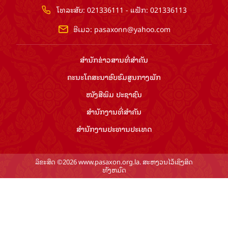
ໂທລະສັບ: 021336111 - ແຟັກ: 021336113
ອີເມວ:
pasaxonn@yahoo.com
ສຳ​ນັກ​ຂ່າວ​ສານ​ທີ່​ສຳ​ຄັນ​
ຄະນະໂຄສະນາອົບຮົມ​ສູນ​ກາງ​ພັກ
ໜັງສືພິມ ປະ​ຊາ​ຊົນ
ສຳ​ນັກ​ງານ​ທີ່​ສຳ​ຄັນ
ສຳ​ນັກ​ງານ​ປະ​ທານ​ປະ​ເທດ
ລິຂະສິດ ©2026 www.pasaxon.org.la. ສະຫງວນໄວ້ເຊິງສິດ
ທັງຫມົດ