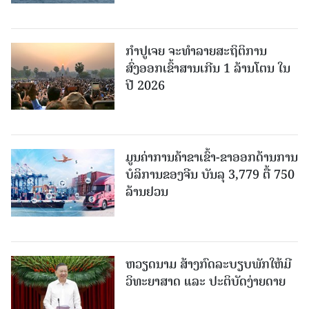
ກຳປູເຈຍ ຈະທຳລາຍສະຖິຕິການ
ສົ່ງອອກເຂົ້າສານເກີນ 1 ລ້ານໂຕນ ໃນ
ປີ 2026
ມູນຄ່າການຄ້າຂາເຂົ້າ-ຂາອອກດ້ານການ
ບໍລິການຂອງຈີນ ບັນລຸ 3,779 ຕື້ 750
ລ້ານຢວນ
ຫວຽດນາມ ສ້າງກົດລະບຽບພັກໃຫ້ມີ
ວິທະຍາສາດ ແລະ ປະຕິບັດງ່າຍດາຍ