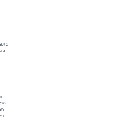
າມໂບ​
ຕິດ
an
ະເທດ
າກ
ງານ