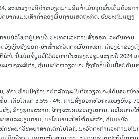
4, ຂະແໜງກະສິກຳຫວຽດນາມສືບຕໍ່ແມ່ນຈຸດພົ້ນເດັ່ນດ້ວຍກ
ົດບາດແມ່ນເສົາຄ້ຳຂອງພື້ນຖານເສດຖະກິດ, ຮັບປະກັນແຫຼ່ງ
່ການບໍລິໂພກຢູ່ພາຍໃນປະເທດແລະການສົ່ງອອກ. ລະດັບການ
ົງເງິນສົ່ງອອກ-ນຳເຂົ້າຜະລິດຕະພັນກະເສດ, ເຄື່ອງປ່າຂອງດົ
ິໃໝ່. ນີ້ແມ່ນຂໍ້ມູນທີ່ໄດ້ປະກາດໃນກອງປະຊຸມສະຫຼຸບປີ 2024 ແ
ງກະສິກຳ, ຊົນນະບົດຫວຽດນາມຊຶ່ງຈັດຂຶ້ນໃນເມື່ອບໍ່ດົນມານ
ຸມ, ທ່ານຟ້າມມິງຈິງນາຍົກລັດຖະມົນຕີຫວຽດນາມໄດ້ມອບໜ້າທີ
້ນ, ເຕີບໂຕແຕ່ 3,5% - 4%, ການສົ່ງອອກທົ່ວຂະແໜງບັນລຸ 70 
ນຜັງ, ສ້າງຍຸດທະສາດ, ສ້າງລະບອບລະບຽບການ, ນະໂຍບາຍໃຫ
ັບລະບອບລະບຽບການ, ນະໂຍບາຍເພື່ອໃຫ້ກະສິກຳ, ຊົນນະບົດ
ານພັດທະນາວິທະຍາສາດເຕັກໂນໂລຊີ, ນະວັດຕະກຳແລະການຫັນເ
ສດຖະກິດສີຂຽວ, ເສດຖະກິດໝູນວຽນ. ປະກອບສ່ວນປະຕິບັດການ