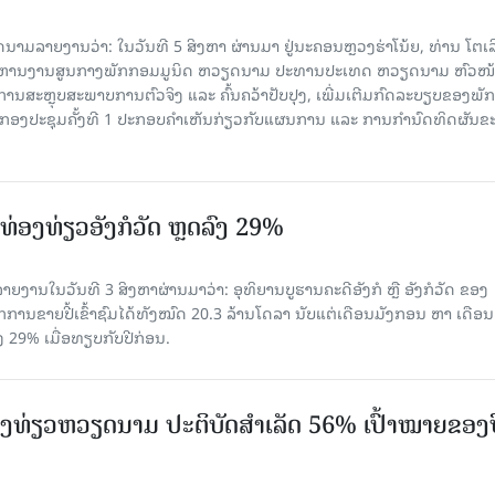
ລາຍງານວ່າ: ໃນ​ວັນ​ທີ 5 ສິງ​ຫາ ຜ່ານມາ ຢູ່ນະຄອນຫຼວງຮ່າ​ໂນ້ຍ, ທ່ານ ໂຕ​ເລິ
ໍ​ລິ​ຫານ​ງານ​ສູນ​ກາງ​ພັກ​ກອມ​ມູ​ນິດ ຫວຽດ​ນາມ ປະ​ທານ​ປະ​ເທດ ຫວຽດ​ນາມ ຫົວ​ໜ້າ
​ການ​ສະ​ຫຼຸບ​ສະ​ພ​າບ​ການ​ຕົວ​ຈິງ ແລະ ຄົ້ນ​ຄວ້າ​ປັບ​ປຸງ, ເພີ່ມ​ເຕີມ​ກົດ​ລະ​ບຽບ​ຂອງ​ພັກ
ານກອງ​ປະ​ຊຸມ​ຄັ້ງ​ທີ 1 ປະ​ກອບ​ຄຳ​ເຫັນ​ກ່ຽວ​ກັບ​ແຜນ​ການ ແລະ ການ​ກຳ​ນົດ​ທິດ​ຜັນ​ຂ
່ອງທ່ຽວອັງກໍວັດ ຫຼດລົງ 29%
ຍງານໃນວັນທີ 3 ສິງຫາຜ່ານມາວ່າ: ອຸທິຍານບູຮານຄະດີອັງກໍ ຫຼື ອັງກໍວັດ ຂອງ
ກການຂາຍປີ້ເຂົ້າຊົມໄດ້ທັງໝົດ 20.3 ລ້ານໂດລາ ນັບແຕ່ເດືອນມັງກອນ ຫາ ເດືອນ
ົງ 29% ເມື່ອທຽບກັບປີກ່ອນ.
ງ​ທ່ຽວຫວຽດນາມ ​ປະ​ຕິ​ບັດ​ສຳ​ເລັດ 56% ເປົ້າ​ໝາຍຂອງ