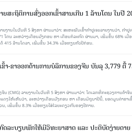
ຍສະຖິຕິການສົ່ງອອກເຂົ້າສານເກີນ 1 ລ້ານໂຕນ ໃນປີ 
ຍງານໃນວັນທີ 5 ສິງຫາ ຜ່ານມາວ່າ: ສະຫະພັນເຂົ້າກຳປູເຈຍລາຍງານວ່າ, ກໍາປູເ
471 ໂຕນ ລະຫວ່າງເດືອນມັງກອນ ຫາ ເດືອນກໍລະກົດ ຜ່ານມາ, ເພີ່ມຂຶ້ນ 68% ເມື
ດ້ 415 ລ້ານໂດລາ, ເພີ່ມຂຶ້ນ 34.3% ເມື່ອທຽບກັບປີກ່ອນ.
ເຂົ້າ-ຂາອອກດ້ານການບໍລິການຂອງຈີນ ບັນລຸ 3,779 ຕື້ 
ຈີນ (CMG) ລາຍງານໃນວັນທີ 5 ສິງຫາ ຜ່ານມາວ່າ: ໂຕເລກທີ່ກະຊວງການຄ້າຈີ
ສະແດງໃຫ້ເຫັນວ່າ, ລະຫວ່າງເດືອນມັງກອນ ຫາ ເດືອນມິຖຸນາປີນີ້, ຍອດມູນຄ່າຂາເຂົ
ວນ, ເພີ່ມຂຶ້ນ 8.3% ເມື່ອທຽບໃສ່ໄລຍະດຽວກັນຂອງປີກາຍ.
ົດລະບຽບພັກໃຫ້ມີວິທະຍາສາດ ແລະ ປະຕິບັດງ່າຍດາຍ