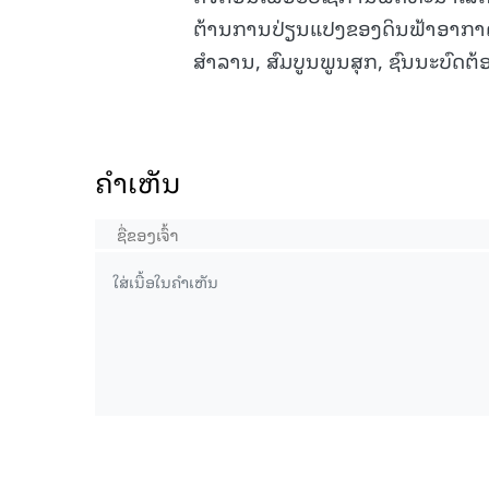
ຕ້ານການປ່ຽນແປງຂອງດິນຟ້າອາກາດຢູ່
ສຳລານ, ສົມບູນພູນສຸກ, ຊົນນະບົດຕ້
6-08-2026)
15.038(05-08-2026)
ຄໍາເຫັນ