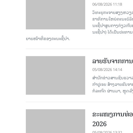
06/08/2026 11:18
ວິທະຍຸກະຈາຍສຽງຫວຽດນາມ
ຂາ​ທິ​ການ​ໃຫຍ່​ຄະ​ນະ​ບ
ນະ​ຊີ້​ນຳ​ສູນ​ກາງ​ກ່ຽວ​ກັບ
ນະ​ຊີ້​ນຳ) ໄດ້​ເປັນ​ປະ​ທ
ຍາຍ​ໜ້າ​ທີ່​ຂອງ​ຄະ​ນະ​ຊີ້​ນຳ.
ລາຍຮັບຈາກການທ
05/08/2026 14:14
ສຳນັກຂ່າວສານຊິນຮວາລາ
ກຳປູເຈຍ ສ້າງລາຍຮັບຈາ
ກໍລະກົດ ຜ່ານມາ, ຫຼຸດລ
ຂະ​ແໜງ​ການ​ທ່ອ
2026
05/08/2026 13:32