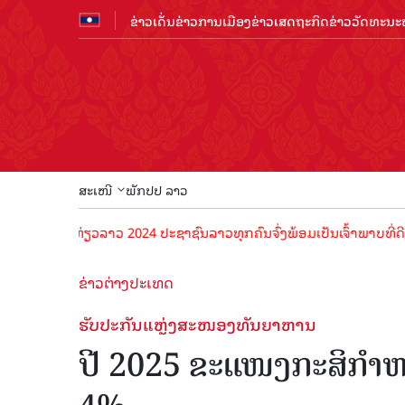
ຂ່າວເດັ່ນ
ຂ່າວການເມືອງ
ຂ່າວເສດຖະກິດ
ຂ່າວວັດທະນະທ
ສະເໜີ
ພັກປປ ລາວ
ທ່ອງທ່ຽວລາວ 2024 ປະຊາຊົນລາວທຸກຄົນຈົ່ງພ້ອມເປັນເຈົ້າພາບທີ່ດີ ຕ້ອນຮັບ
ຂ່າວຕ່າງປະເທດ
ຮັບປະກັນແຫຼ່ງສະໜອງທັນຍາຫານ
ປີ 2025 ຂະແໜງກະສິກຳຫວ