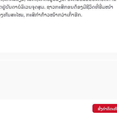
ບັນດາບໍລິເວນຈຸດສຸມ. ຊາວກະສິກອນຕ້ອງມີຊີວິດທີ່ອີ່ມໜຳ
ອງທັນສະໄໝ, ກະສິກຳກ້າວໜ້າກວ່າເກົ່າອີກ.
15.037(04-08-2026)
15.036(03-08-20
ສົ່ງຄໍາຄິດເຫ