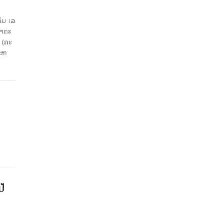
ມ ເລ​
​ຄະ​
 (ຄະ​
ະ​ຫ
ປີ