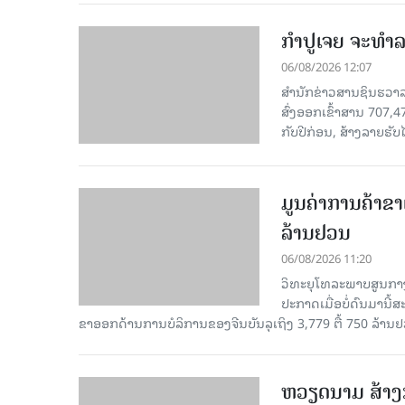
ກຳປູເຈຍ ຈະທຳລາ
06/08/2026 12:07
ສຳນັກຂ່າວສານຊິນຮວາລາ
ສົ່ງອອກເຂົ້າສານ 707,
ກັບປີກ່ອນ, ສ້າງລາຍຮັບໄ
ມູນຄ່າການຄ້າຂາ
ລ້ານຢວນ
06/08/2026 11:20
ວິທະຍຸໂທລະພາບສູນກາງ
ປະກາດເມື່ອບໍ່ດົນມານີ້
ຂາອອກດ້ານການບໍລິການຂອງຈີນບັນລຸເຖິງ 3,779 ຕື້ 750 ລ້ານຢ
ຫວຽດນາມ ສ້າງກ