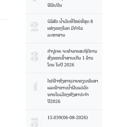
ຟີລິບປິນ
ບໍລິສັດ ນ້ຳມັນທີ່ໃຫຍ່ທີ່ສຸດ 8
ແຫ່ງຂອງໂລກ ມີກຳໄລ
ມະຫາສານ
ກຳປູເຈຍ ຈະທຳລາຍສະຖິຕິການ
ສົ່ງອອກເຂົ້າສານເກີນ 1 ລ້ານ
ໂຕນ ໃນປີ 2026
ໄຟຟ້າຫົງສາຖວາຍທຽນພັນສາ
ແລະຜ້າອາບນໍ້າຝົນແດ່ວັດ
ພາຍໃນເມືອງຫົງສາປະຈໍາ
ປີ2026
15.039(06-08-2026)