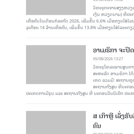
ວິທະຍຸກະຈາຍສຽງຫວຽດນາມ
ເງິນ ຫວຽດ​ນາມ) ທີ່ປະ​ກ
ເທື່ອ​ຄົນ​ໃນ​ເດືອນ​ກໍ​ລະ​ກົດ 2026, ເພີ່ມ​ຂຶ້ນ 6.6% ເມື່ອ​ທຽບ​ໃສ່​ໄ
ລຸ​ເກືອບ 14 ລ້ານ​ເທື່ອ​ຄົນ, ເພີ່ມ​ຂຶ້ນ 13.8% ເມື່ອ​ທຽບ​ໃສ່​ໄລ​ຍະ​ດຽ
ອາເມຣິກາ ຈະປິດ
05/08/2026 13:27
ວິທະຍຸໂທລະພາບສູນກາງ
ສະຫະລັດ ອາເມຣິກາ ໄດ້
ເທດ ລວມມີ: ສະຖານທູດ
ສະຖານກົງສູນ ທີ່ນະຄ
ປະເທດກາເ​ມີຣຸນ ແລະ ສະຖານກົງສູນ ທີ່ ນະຄອນວີນນີເປັກ ປະ
ສ ເກົາຫຼີ ເລັ່ງຮ
ຄົນ