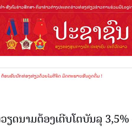
ຳ-ສັງຄົມ
ຂ່າວສືກສາ-ກິລາ
ຂ່າວຕ່າງປະເທດ
ຂ່າວທ່ອງທ່ຽວ
ຂ່າວການຮ່ວມມື
Logi
ນັກທ່ອງທ່ຽວດ້ວຍໄມຕີຈິດ ມິດຕະພາບອັນດູດດື່ມ !
ຽດນາມຕ້ອງເຕີບໂຕບັນລຸ 3,5% 