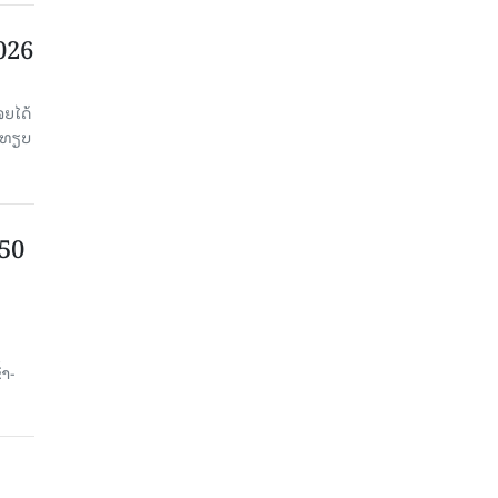
2026
ຈຍໄດ້
່ອທຽບ
750
ນ
້າ-