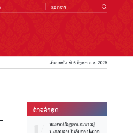
n
ວັນພະຫັດ ທີ 6 ສິງຫາ ຄ.ສ. 2026
ຂ່າວ​ລ່າ​ສຸດ
-
ພະຍາດໄຂ້ຍຸງລາຍລະບາດຢູ່
ນະຄອນຊາມໂບ​ອັນກາ ປະເທດ