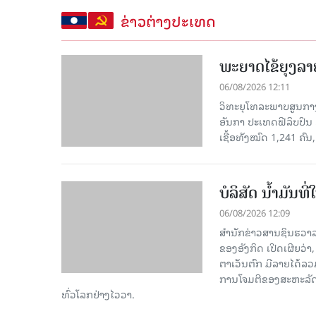
ຂ່າວຕ່າງປະເທດ
ພະຍາດໄຂ້ຍຸງລາ
06/08/2026 12:11
ວິທະຍຸໂທລະພາບສູນກາງຈ
ອັນກາ ປະເທດຟີລິບປິນ 
ເຊື້ອ​ທັງ​ໝົດ 1,241 ຄົນ
ບໍລິສັດ ນ້ຳມັນ
06/08/2026 12:09
ສຳນັກຂ່າວສານຊິນຮວາລ
ຂອງອັງກິດ ເປີດເຜີຍວ່າ,
ຕາເວັນຕົກ ມີລາຍໄດ້ລວ
ການໂຈມຕີຂອງສະຫະລັດ ອ
ທົ່ວໂລກຢ່າງໄວວາ.