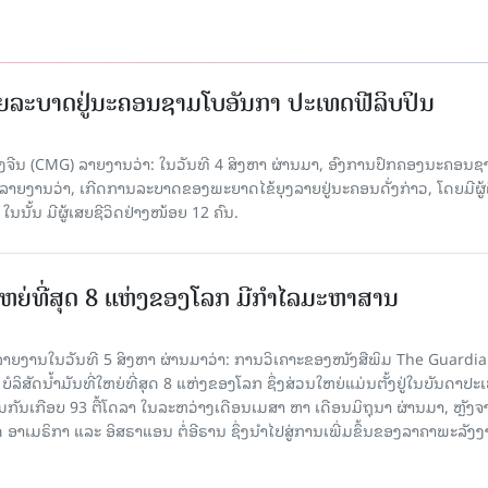
ຍລະບາດຢູ່ນະຄອນຊາມໂບ​ອັນກາ ປະເທດຟີລິບປິນ
ີນ (CMG) ລາຍງານວ່າ: ໃນວັນທີ 4 ສິງ​ຫາ ຜ່ານມາ, ອົງການ​ປົກ​ຄອງນະຄອນຊ
ລາຍ​ງານວ່າ, ເກີດ​ການລະບາດ​ຂອງພະຍາດໄຂ້ຍຸງລາຍຢູ່ນະຄອນດັ່ງກ່າວ, ໂດຍມີຜູ້
, ໃນນັ້ນ ມີຜູ້ເສຍຊີວິດຢ່າງໜ້ອຍ 12 ຄົນ.
ທີ່ໃຫຍ່ທີ່ສຸດ 8 ແຫ່ງຂອງໂລກ ມີກຳໄລມະຫາສານ
າຍງານໃນວັນທີ 5 ສິງຫາ ຜ່ານມາວ່າ: ການວິເຄາະຂອງໜັງສືພິມ The Guardi
 ບໍລິສັດນ້ຳມັນທີ່ໃຫຍ່ທີ່ສຸດ 8 ແຫ່ງຂອງໂລກ ຊຶ່ງສ່ວນໃຫຍ່ແມ່ນຕັ້ງຢູ່ໃນບັນດາປ
ມກັນເກືອບ 93 ຕື້ໂດລາ ໃນລະຫວ່າງເດືອນເມສາ ຫາ ເດືອນມິຖຸນາ ຜ່ານມາ, ຫຼັງຈ
າເມຣິກາ ແລະ ອິສຣາແອນ ຕໍ່ອີຣານ ຊຶ່ງນຳໄປສູ່ການເພີ່ມຂຶ້ນຂອງລາຄາພະລັງ