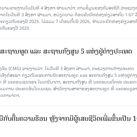
ລາຍງານໃນວັນທີ 4 ສິງຫາ ຜ່ານມາວ່າ: ຕາມ​ຂໍ້​ມູນ​ຂອງ​ກົມ​ສະ​ຖິ​ຕິ (ກະ​ຊວງ​
າດ​ໃນ​ວັນ​ທີ 3 ສິງ​ຫາ​ ຜ່ານມາ, ຫວຽດ​ນາມ ຕ້ອນ​ຮັບ​ນັກທ່ອງ​ທ່ຽວ​ສາ​ກົນ 1.67 ລ
ລ​ຍະ​ດຽວ​ກັນ​ຂອງ​ປີ 2025. ໄລ່​ລວມ 7 ເດືອນ​ຕົ້ນ​ປີ 2026, ຈຳ​ນວນ​ນັກ​ທ່ອງ​ທ່ຽວ​ສາ​ກົ
ວ​ກັນ​ຂອງ​ປີ​ 2025.
ສະຖານທູດ ແ​ລະ ສະຖານກົງສູນ 5 ແຫ່ງ​ຢູ່​ຕ່າງ​ປະ​ເທດ
ຈີນ (CMG) ລາຍງານວ່າ: ໃນວັນທີ 3 ສິງ​ຫາ ຜ່ານມາ, ກະຊວງການຕ່າງປະເທດ
ແຈ້ງຕໍ່ສະພາ ກ່ຽວກັບແຜນການປິດສະຖານທູດ ແ​ລະ ສະຖານກົງສູນ 5 ແຫ່ງຢູ່​ຕ່າງ​
 ທີ່ ນະຄອນເຊນຈອຈ ໃນເກຣີນາດາ, ສະຖານກົງສູນ ທີ່ ນະຄອນນະໂກຢະ ປະເທດຍີ່
ອນເມດານ ປະເທດອິນໂດເນເຊຍ, ສຳນັກງານສາຂາຂອງສະຖານທູດ ທີ່ ນະຄອນດູອ
ເທດການາດາ.
ັບມືກັບຄື້ນຄວາມຮ້ອນ ຫຼັງຈາກມີຜູ້ເສຍຊີວິດເພີ່ມຂຶ້ນເປັນ 