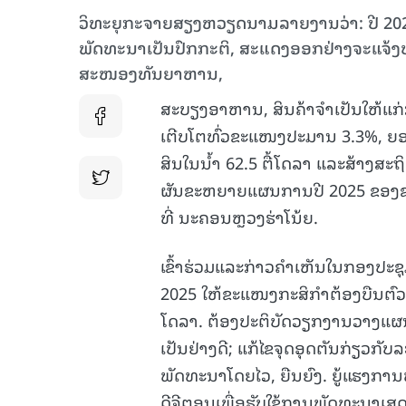
ວິທະຍຸກະຈາຍສຽງຫວຽດນາມລາຍງານວ່າ: ປີ 202
ພັດທະນາເປັນປົກກະຕິ, ສະແດງອອກຢ່າງຈະແຈ້ງບ
ສະໜອງທັນຍາຫານ,
ສະບຽງອາຫານ, ສິນຄ້າຈຳເປັນໃຫ້ແກ
ເຕີບໂຕທົ່ວຂະແໜງປະມານ 3.3%, ຍອດວ
ສິນໃນນ້ຳ 62.5 ຕື້ໂດລາ
ແລະສ້າງສະຖິຕ
ຜັນຂະຫຍາຍແຜນການປີ 2025 ຂອງຂະແໜ
ທີ່ ນະຄອນຫຼວງຮ່າໂນ້ຍ.
ເຂົ້າຮ່ວມແລະກ່າວຄຳເຫັນໃນກອງປະຊ
2025 ໃຫ້ຂະແໜງກະສິກຳຕ້ອງບືນຕົວຂຶ
ໂດລາ. ຕ້ອງປະຕິບັດວຽກງານວາງແຜ
ເປັນຢ່າງດີ; ແກ້ໄຂຈຸດອຸດຕັນກ່ຽວກ
ພັດທະນາໂດຍໄວ, ຍືນຍົງ. ຍູ້ແຮງກ
ດີຈີຕອນເພື່ອຮັບໃຊ້ການພັດທະນາເ