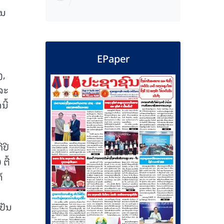
ານ
EPaper
ງ,
ລະ
ີ້
່ປີ
ຕື້
້
ປັນ