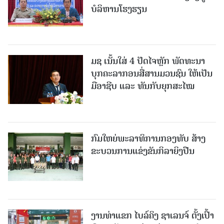
ບໍລິຫານໂຮງຮຽນ
ມຊ ເນັ້ນໃສ່ 4 ປັດໄຈຫຼັກ ພັດທະນາ
ບຸກຄະລາກອນສື່ສານມວນຊົນ ໃຫ້ເປັນ
ມືອາຊີບ ແລະ ທັນກັບຍຸກສະໄໝ
ກົມໃຫຍ່ພະລາທິການກອງທັບ ສ້າງ
ຂະບວນການແຂ່ງຂັນກິລາຍິງປືນ
ງານທ່າແຂກ ໄບລ໌ຄິງ ຊາເລນຈ໌ ຕັ້ງເປົ້າ