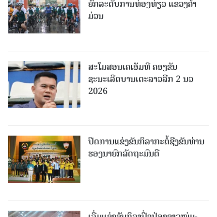
ຍົກລະດັບການທ່ອງທ່ຽວ ແຂວງຄໍາ
ມ່ວນ
ສະໂມສອນເຄເອັມທີ ຄອງຂັນ
ຊະນະເລີດບານເຕະລາວລີກ 2 ນວ
2026
ປິດການແຂ່ງຂັນກິລາກະຕໍ້ຊີງຂັນທ່ານ
ຮອງນາຍົກລັດຖະມົນຕີ
ເລີ່ມແຂ່ງຂັນກິລາປິ່ງປ່ອງຊາວໜຸ່ມ-