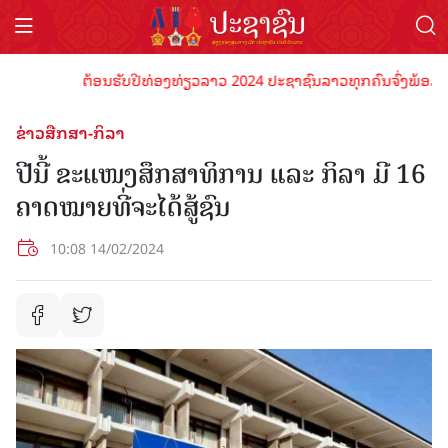
ຕ້ອນຮັບປີທ່ອງທ່ຽວລາວ 2024 ປະຊາຊົນລາວທຸກຄົນຈົ່ງພ້ອມເປັນເຈົ
ຂ່າວສືກສາ-ກິລາ
ປີນີ້ ຂະແໜງສຶກສາທິການ ແລະ ກິລາ ມີ 16
ຄາດໝາຍທີ່ຈະໄດ້ສູ້ຊົນ
10:08 14/02/2024