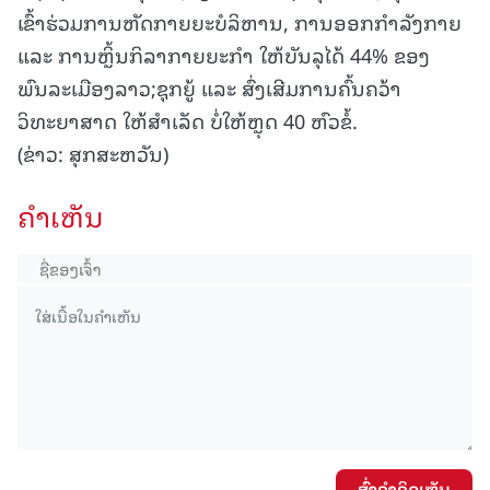
ເຂົ້າຮ່ວມການຫັດກາຍຍະບໍລິຫານ, ການອອກກໍາລັງກາຍ
ແລະ ການຫຼິ້ນກິລາກາຍຍະກໍາ ໃຫ້ບັນລຸໄດ້ 44% ຂອງ
ພົນລະເມືອງລາວ;ຊຸກຍູ້ ແລະ ສົ່ງເສີມການຄົ້ນຄວ້າ
ວິທະຍາສາດ ໃຫ້ສໍາເລັດ ບໍ່ໃຫ້ຫຼຸດ 40 ຫົວຂໍ້.
(ຂ່າວ: ສຸກສະຫວັນ)
ຄໍາເຫັນ
ສົ່ງຄໍາຄິດເຫັນ