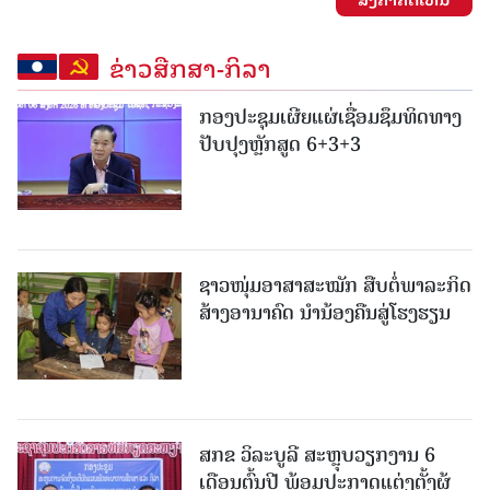
ຂ່າວສືກສາ-ກິລາ
ກອງປະຊຸມເຜີຍແຜ່ເຊື່ອມຊຶມທິດທາງ
ປັບປຸງຫຼັກສູດ 6+3+3
ຊາວໜຸ່ມອາສາສະໝັກ ສືບຕໍ່ພາລະກິດ
ສ້າງອານາຄົດ ນໍານ້ອງຄືນສູ່ໂຮງຮຽນ
ສກຂ ວິລະບູລີ ສະຫຼຸບວຽກງານ 6
ເດືອນຕົ້ນປີ ພ້ອມປະກາດແຕ່ງຕັ້ງຜູ້