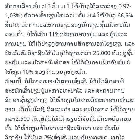
ອັດຕາເລື່ອນຊັ້ນ ປ.5 ຂຶ້ນ ມ.1 ໃຫ້ບັນລຸໄດ້ລະຫວ່າງ 0,97-
1,03%; ອັດຕາເຂົ້າຮຽນໃໝ່ລວມ ຊັ້ນ ມ.4 ໃຫ້ບັນລຸ 66,5%
ຂຶ້ນໄປ; ອັດຕາປະລະການຮຽນຂອງນັກຮຽນຊັ້ນມັດທະຍົມ
ຕອນຕົ້ນ ບໍ່ໃຫ້ເກີນ 11%;ປະຊາກອນໜຸ່ມ ແລະ ຜູ້ປະລະ
ການຮຽນ ໃຫ້ໄດ້ບໍາລຸງຜ່ານການສຶກສານອກໂຮງຮຽນ ແລະ
ຝຶກອົບຮົມວິຊາຊີບໃຫ້ບັນລຸໄດ້ຫຼາຍກວ່າ 25.000 ຄົນ; ຄູຊັ້ນ
ປະຖົມ ແລະ ມັດທະຍົມສຶກສາ ໃຫ້ໄດ້ຮັບການຝຶກອົບຮົມ ບໍ່
ໃຫ້ຫຼຸດ 10% ຂອງຈໍານວນຄູທັງໝົດ.
ພ້ອມນີ້, ກໍມີຄາດໝາຍໃນການສົ່ງເສີມໃຫ້ນັກສຶກສາທີ່
ສະໝັກເຂົ້າຮຽນຢູ່ມະຫາວິທະຍາໄລ ແລະ ສະຖານການ
ສຶກສາຊັ້ນສູງຕ່າງໆ ໄດ້ເຂົ້າຮຽນໃນສາຍວິທະຍາສາດທໍາມະ
ຊາດ, ເຕັກໂນໂລຊີ, ວິສະວະກໍາ ແລະ ຄະນິດສາດ ໃຫ້ໄດ້ຫຼາຍ
ກວ່າ2.500 ຄົນ;ສູ້ຊົນໃຫ້ນັກຮຽນທີ່ຈົບຊັ້ນມັດທະຍົມຕອນ
ຕົ້ນ ໄດ້ເຂົ້າຮຽນຕໍ່ໃນສາຍອາຊີວະສຶກສາ ແລະ ອົບຮົມ
ວິຊາຊີບ ໃຫ້ບັນລຸ 2%;ສົ່ງເສີມມວນຊົນທຸກເພດ, ທຸກໄວ