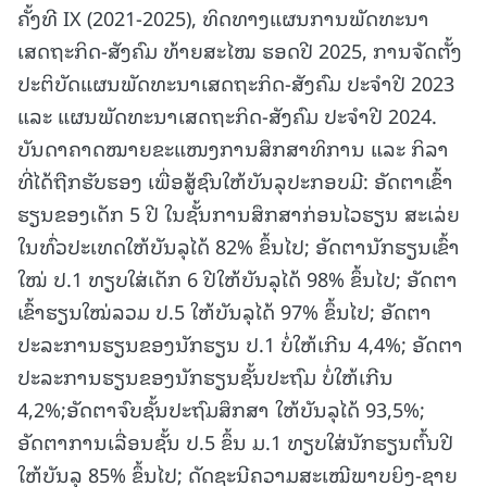
ຄັ້ງທີ IX (2021-2025), ທິດທາງແຜນການພັດທະນາ
ເສດຖະກິດ-ສັງຄົມ ທ້າຍສະໄໝ ຮອດປີ 2025, ການຈັດຕັ້ງ
ປະຕິບັດແຜນພັດທະນາເສດຖະກິດ-ສັງຄົມ ປະຈໍາປີ 2023
ແລະ ແຜນພັດທະນາເສດຖະກິດ-ສັງຄົມ ປະຈໍາປີ 2024.
ບັນດາຄາດໝາຍຂະແໜງການສຶກສາທິການ ແລະ ກິລາ
ທີ່ໄດ້ຖືກຮັບຮອງ ເພື່ອສູ້ຊົນໃຫ້ບັນລຸປະກອບມີ: ອັດຕາເຂົ້າ
ຮຽນຂອງເດັກ 5 ປີ ໃນຊັ້ນການສຶກສາກ່ອນໄວຮຽນ ສະເລ່ຍ
ໃນທົ່ວປະເທດໃຫ້ບັນລຸໄດ້ 82% ຂຶ້ນໄປ; ອັດຕານັກຮຽນເຂົ້າ
ໃໝ່ ປ.1 ທຽບໃສ່ເດັກ 6 ປີໃຫ້ບັນລຸໄດ້ 98% ຂຶ້ນໄປ; ອັດຕາ
ເຂົ້າຮຽນໃໝ່ລວມ ປ.5 ໃຫ້ບັນລຸໄດ້ 97% ຂຶ້ນໄປ; ອັດຕາ
ປະລະການຮຽນຂອງນັກຮຽນ ປ.1 ບໍ່ໃຫ້ເກີນ 4,4%; ອັດຕາ
ປະລະການຮຽນຂອງນັກຮຽນຊັ້ນປະຖົມ ບໍ່ໃຫ້ເກີນ
4,2%;ອັດຕາຈົບຊັ້ນປະຖົມສຶກສາ ໃຫ້ບັນລຸໄດ້ 93,5%;
ອັດຕາການເລື່ອນຊັ້ນ ປ.5 ຂຶ້ນ ມ.1 ທຽບໃສ່ນັກຮຽນຕົ້ນປີ
ໃຫ້ບັນລຸ 85% ຂຶ້ນໄປ; ດັດຊະນີຄວາມສະເໝີພາບຍິງ-ຊາຍ