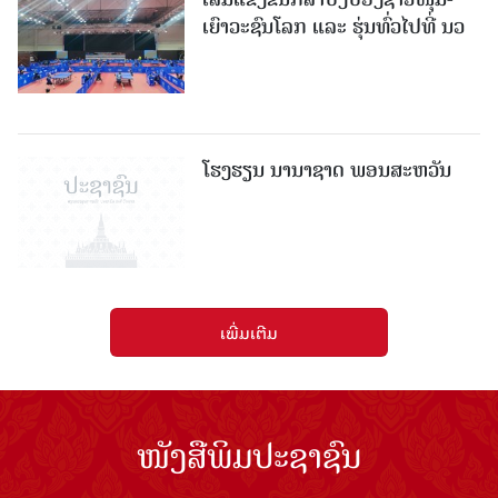
ເຍົາວະຊົນໂລກ ແລະ ຮຸ່ນທົ່ວໄປທີ່ ນວ
ໂຮງຮຽນ ນານາຊາດ ພອນສະຫວັນ
ເພີ່ມເຕີມ
ໜັງສືພິມປະຊາຊົນ