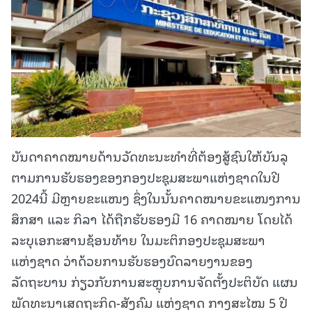
ບັນດາຄາດໝາຍດ້ານວັດທະນະທໍາທີ່ຕ້ອງສູ້ຊົນໃຫ້ບັນລຸ
ຕາມການຮັບຮອງຂອງກອງປະຊຸມສະພາແຫ່ງຊາດໃນປີ
2024ນີ້ ມີຫຼາຍຂະແໜງ ຊຶ່ງໃນນັ້ນຄາດໝາຍຂະແໜງການ
ສຶກສາ ແລະ ກິລາ ໄດ້ຖືກຮັບຮອງມີ 16 ຄາດໝາຍ ໂດຍໄດ້
ລະບຸເອກະສານຊ້ອນທ້າຍ ໃນມະຕິກອງປະຊຸມສະພາ
ແຫ່ງຊາດ ວ່າດ້ວຍການຮັບຮອງບົດລາຍງານຂອງ
ລັດຖະບານ ກ່ຽວກັບການສະຫຼຸບການຈັດຕັ້ງປະຕິບັດ ແຜນ
ພັດທະນາເສດຖະກິດ-ສັງຄົມ ແຫ່ງຊາດ ກາງສະໄໝ 5 ປີ