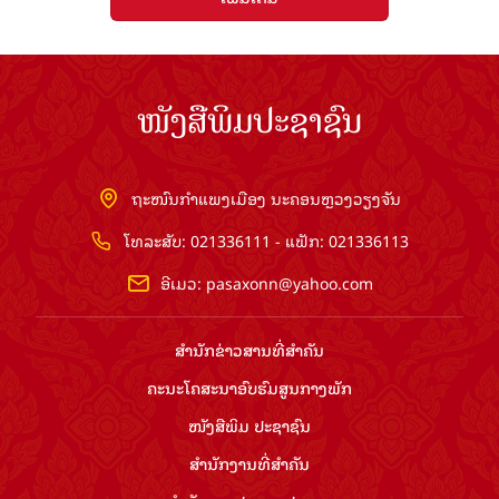
ໜັງສືພິມປະຊາຊົນ
ຖະໜົນກຳແພງເມືອງ ນະຄອນຫຼວງວຽງຈັນ
ໂທລະສັບ: 021336111 - ແຟັກ: 021336113
ອີເມວ:
pasaxonn@yahoo.com
ສຳ​ນັກ​ຂ່າວ​ສານ​ທີ່​ສຳ​ຄັນ​
ຄະນະໂຄສະນາອົບຮົມ​ສູນ​ກາງ​ພັກ
ໜັງສືພິມ ປະ​ຊາ​ຊົນ
ສຳ​ນັກ​ງານ​ທີ່​ສຳ​ຄັນ