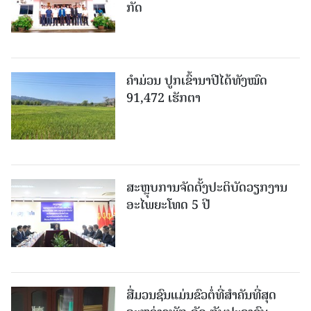
ກັດ
ຄໍາມ່ວນ ປູກເຂົ້ານາປີໄດ້ທັງໝົດ
91,472 ເຮັກຕາ
ສະຫຼຸບການຈັດຕັ້ງປະຕິບັດວຽກງານ
ອະໄພຍະໂທດ 5 ປີ
ສື່ມວນຊົນແມ່ນຂົວຕໍ່ທີ່ສໍາຄັນທີ່ສຸດ