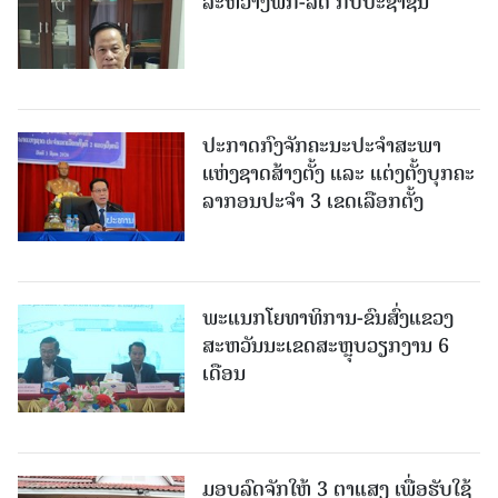
ລະຫວ່າງພັກ-ລັດ ກັບປະຊາຊົນ
ປະກາດກົງຈັກຄະນະປະຈໍາສະພາ
ແຫ່ງຊາດສ້າງຕັ້ງ ແລະ ແຕ່ງຕັ້ງບຸກຄະ
ລາກອນປະຈໍາ 3 ເຂດເລືອກຕັ້ງ
ພະແນກໂຍທາທິການ-ຂົນສົ່ງແຂວງ
ສະຫວັນນະເຂດສະຫຼຸບວຽກງານ 6
ເດືອນ
ມອບລົດຈັກໃຫ້ 3 ຕາແສງ ເພື່ອຮັບໃຊ້