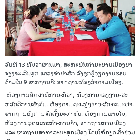
ວັນທີ 13 ທັນວາຜ່ານມາ, ສະຫະພັນກຳມະບານເມືອງບາ
ຈຽງຈະເລີນສຸກ ແຂວງຈຳປາສັກ ລົງຊຸກຍູ້ວຽກງານຮອບ
ດ້ານໃນ 9 ຮາກຖານຄື: ຮາກຖານຫ້ອງວ່າການເມືອງ,
ຫ້ອງການສືກສາທິການ-ກິລາ, ຫ້ອງການແຮງງານ-ສະ
ຫວັດດີການສັງຄົມ, ຫ້ອງການຖະແຫຼ່ງຂ່າວ-ວັດທະນະທຳ,
ຮາກຖານອົງການຈັດຕັ້ງມະຫາຊົນ, ຫ້ອງການພາຍໃນ,
ຫ້ອງການອຸດສະຫະກໍາ-ການຄ້າ, ຮາກຖານການເມືອງ
ແລະ ຮາກຖານສາທາລະນະສຸກເມືອງ ໂດຍໃຫ້ກຽດເຂົ້າຮ່ວມ