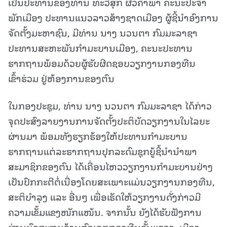
ເປັນປະທານຂອງທ່ານ ທະວີສຸກ ຜີວຄຳພາ ຄະນະປະຈຳ
ພັກເມືອງ
ປະທານແນວລາວສ້າງຊາດເມືອງ ຜູ້ຊີ້ນຳອົງການ
ຈັດຕັ້ງມະຫາຊົນ, ມີທ່ານ ນາງ ນວນຕາ ກົມມະລາຊາ
ປະທານສະຫະພັນກຳມະບານເມືອງ, ຄະນະປະທານ
ຮາກຖານພ້ອມດ້ວຍຜູ້ຮັບຜີດຊອບວຽກງານກອງທືນ
ເຂົ້າຮ່ວມ ຢູ່ຫ້ອງການຂອງຕົນ
ໃນກອງປະຊຸມ, ທ່ານ ນາງ ນວນຕາ ກົມມະລາຊາ ໄດ້ກ່າວ
ຈຸດປະສົງລາຍງານການຈັດຕັ້ງປະຕິບັດວຽກງານໃນໄລຍະ
ຜ່ານມາ ພ້ອມທັງຮຽກຮ້ອງໃຫ້ປະທານກຳມະບານ
ຮາກຖານແຕ່ລະຮາກຖານປຸກລະດົມຊຸກຍູ້ຊີ້ນຳນຳພາ
ສະມາຊິກຂອງຕົນ ໄດ້ເຄື່ອນໄຫວວຽກງານກຳມະບານຢ່າງ
ເປັນປົກກະຕີຕໍ່ເນື່ອງໂດຍສະເພາະແມ່ນວຽກງານກອງທືນ,
ສະຕິບຳລຸງ ແລະ ອື່ນໆ ເພື່ອເຮັດໃຫ້ວຽກງານດັ່ງກ່າວມີ
ຄວາມເຂັ້ມແຂງໜັກແໜ້ນ. ຈາກນັ້ນ ຍັງໄດ້ຮັບຟັງການ
ຜ່ານບົດສະຫຼຸບດ້ານຕົວເລກກອງທືນຂັ້ນແຂວງ, ເມືອງ.