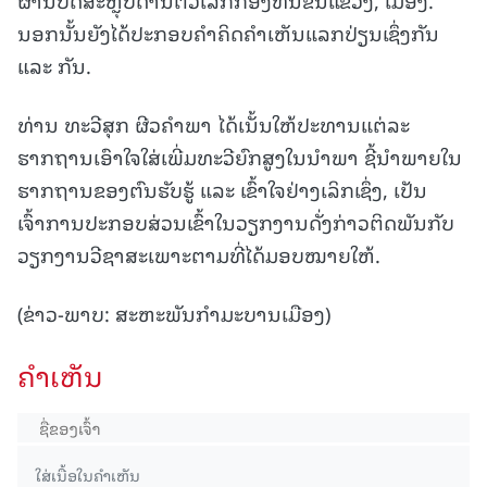
ນອກນັ້ນຍັງໄດ້ປະກອບຄຳຄິດຄຳເຫັນແລກປ່ຽນເຊຶ່ງກັນ
ແລະ ກັນ.
ທ່ານ ທະວີສຸກ ຜີວຄໍາພາ ໄດ້ເນັ້ນໃຫ້ປະທານແຕ່ລະ
ຮາກຖານເອົາໃຈໃສ່ເພີ່ມທະວີຍົກສູງໃນນຳພາ ຊີ້ນຳພາຍໃນ
ຮາກຖານຂອງຕົນຮັບຮູ້ ແລະ ເຂົ້າໃຈຢ່າງເລິກເຊຶ່ງ, ເປັນ
ເຈົ້າການປະກອບສ່ວນເຂົ້າໃນວຽກງານດັ່ງກ່າວຕິດພັນກັບ
ວຽກງານວີຊາສະເພາະຕາມທີ່ໄດ້ມອບໝາຍໃຫ້.
(ຂ່າວ-ພາບ: ສະຫະພັນກຳມະບານເມືອງ)
ຄໍາເຫັນ