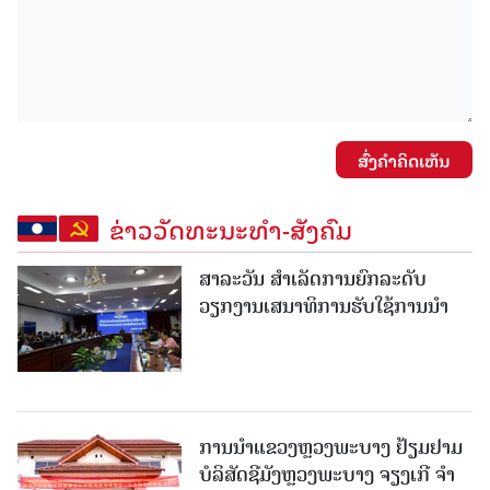
ສົ່ງຄໍາຄິດເຫັນ
ຂ່າວວັດທະນະທຳ-ສັງຄົມ
ສາລະວັນ ສໍາເລັດການຍົກລະດັບ
ວຽກງານເສນາທິການຮັບໃຊ້ການນໍາ
ການນຳແຂວງຫຼວງພະບາງ ຢ້ຽມ​ຢາມ
ບໍ​ລິ​ສັດຊີມັງຫຼວງພະບາງ ຈຽງເກີ ຈໍາ