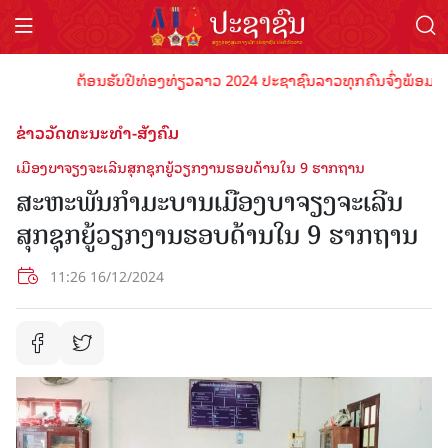
ຕ້ອນຮັບປີທ່ອງທ່ຽວລາວ 2024 ປະຊາຊົນລາວທຸກຄົນຈົ່ງພ້ອມເປັນເຈົ
ຂ່າວວັດທະນະທຳ-ສັງຄົມ
ເມືອງບາຈຽງຈະເລີນສຸກຊຸກຍູ້ວຽກງານຮອບດ້ານໃນ 9 ຮາກຖານ
ສະຫະພັນກຳມະບານເມືອງບາຈຽງຈະເລີນ
ສຸກຊຸກຍູ້ວຽກງານຮອບດ້ານໃນ 9 ຮາກຖານ
11:26 16/12/2024