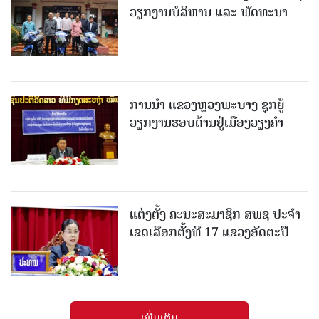
ວຽກງານບໍລິຫານ ແລະ ພັດທະນາ
ການນຳ ແຂວງຫຼວງພະບາງ ຊຸກຍູ້
ວຽກງານຮອບດ້ານຢູ່ເມືອງວຽງຄໍາ
ແຕ່ງຕັ້ງ ຄະນະສະມາຊິກ ສພຊ ປະຈຳ
ເຂດເລືອກຕັ້ງທີ 17 ແຂວງອັດຕະປື
ເພີ່ມເຕີມ