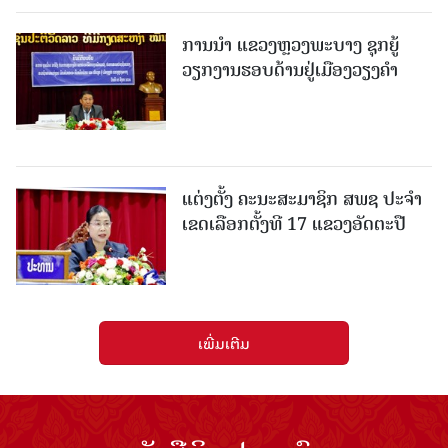
ການນຳ ແຂວງຫຼວງພະບາງ ຊຸກຍູ້
ວຽກງານຮອບດ້ານຢູ່ເມືອງວຽງຄໍາ
ແຕ່ງຕັ້ງ ຄະນະສະມາຊິກ ສພຊ ປະຈຳ
ເຂດເລືອກຕັ້ງທີ 17 ແຂວງອັດຕະປື
ເພີ່ມເຕີມ