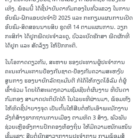
ເທິງ. ພ້ອມນີ້ ໄດ້ຊີ້ນໍາບັນດາກົມກອງໃນທົ່ວແຂວງ ໃນການ
ອົບຮົມ-ຝຶກແອບປະຈຳປີ 2025 ແລະ ກະກຽມແຜນການເປີດ
ອົບຮົມ-ສິດສອນນາຍສິບ ຊຸດທີ 14 ຕາມແຜນການ. ວຽກ
ກະສິກໍາ ໄດ້ປູກພືດປະຈຳລະດູ, ບົວລະບັດຮັກສາ ພືດຜັກທີ່
ໄດ້ປູກ ແລະ ສັດລ້ຽງ ໃຫ້ປົກກະຕິ.
ໃນໂອກາດດຽວກັນ, ສະຫາຍ ຮອງປະທານຜູ້ປະຈຳການ
ຄະນະກຳມະການປ້ອງກັນຊາດ-ປ້ອງກັນຄວາມສະຫງົບ
ສູນກາງ ຮອງນາຍົກລັດຖະມົນຕີ ກໍໄດ້ໃຫ້ກຽດໂອ້ລົມ ຕໍ່ຜູ້
ເຂົ້າຮ່ວມ ໂດຍໄດ້ສະແດງຄວາມຊົມເຊີຍຕໍ່ຜົນງານ ທີ່ບັນດາ
ກົມກອງ ສາມາດປະຕິບັດໄດ້ ໃນໄລຍະທີ່ຜ່ານມາ, ພ້ອມທັງ
ໃຫ້ທິດຊີ້ນຳບາງຈຸດ ເປັນຕົ້ນໃຫ້ສືບຕໍ່ຫັນເອົາພະນັກງານ
ລົງກໍ່ສ້າງຮາກຖານການເມືອງ ຕາມທິດ 3 ສ້າງ, ພົວພັນ
ຊ່ວຍເຫຼືອອົງການປົກຄອງທ້ອງຖິ່ນ ໃຫ້ມີຄວາມໜັກແໜ້ນ
ເຂັ້ມແຂງ; ສືບຕໍ່ຍົກສູງວຽກງານປະຈຳການ ກຽມພ້ອມສູ້