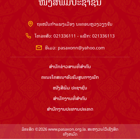
ໜັງສືພິມປະຊາຊົນ
ຖະໜົນກຳແພງເມືອງ ນະຄອນຫຼວງວຽງຈັນ
ໂທລະສັບ: 021336111 - ແຟັກ: 021336113
ອີເມວ:
pasaxonn@yahoo.com
ສຳ​ນັກ​ຂ່າວ​ສານ​ທີ່​ສຳ​ຄັນ​
ຄະນະໂຄສະນາອົບຮົມ​ສູນ​ກາງ​ພັກ
ໜັງສືພິມ ປະ​ຊາ​ຊົນ
ສຳ​ນັກ​ງານ​ທີ່​ສຳ​ຄັນ
ສຳ​ນັກ​ງານ​ປະ​ທານ​ປະ​ເທດ
ລິຂະສິດ ©2026 www.pasaxon.org.la. ສະຫງວນໄວ້ເຊິງສິດ
ທັງຫມົດ