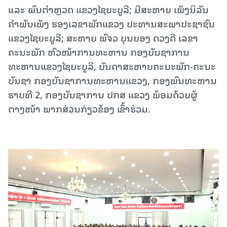
ແລະ ພົນຕຳຫຼວດ ແຂວງໄຊຍະບູລີ; ມີສະຫາຍ ເພັງນິລັນ
ຄໍາພັນເພັງ ຮອງເລຂາພັກແຂວງ ປະທານສະພາປະຊາຊົນ
ແຂວງໄຊຍະບູລີ; ສະຫາຍ ພົຈວ ບຸນຍອງ ດວງດີ ເລຂາ
ຄະນະພັກ ຫົວໜ້າການທະຫານ ກອງບັນຊາການ
ທະຫານແຂວງໄຊຍະບູລີ, ບັນດາສະຫາຍຄະນະພັກ-ຄະນະ
ບັນຊາ ກອງບັນຊາການທະຫານແຂວງ, ກອງພົນທະຫານ
ຮາບທີ 2, ກອງບັນຊາການ ປກສ ແຂວງ ພ້ອມດ້ວຍຜູ້
ຕາງໜ້າ ພາກສ່ວນກ່ຽວຂ້ອງ ເຂົ້າຮ່ວມ.