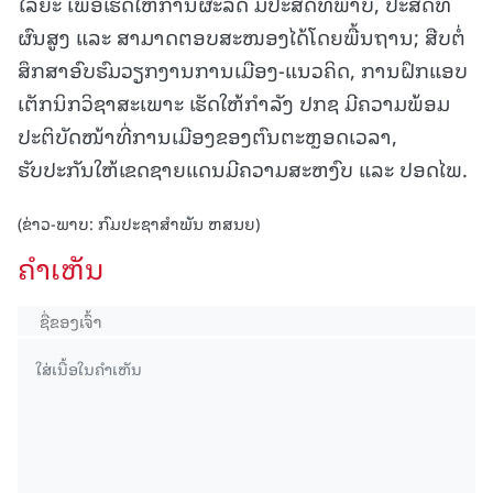
ໄລຍະ ເພື່ອເຮັດໃຫ້ການຜະລິດ ມີປະສິດທິພາບ, ປະສິດທິ
ຜົນສູງ ແລະ ສາມາດຕອບສະໜອງໄດ້ໂດຍພື້ນຖານ; ສືບຕໍ່
ສຶກສາອົບຮົມວຽກງານການເມືອງ-ແນວຄິດ, ການຝຶກແອບ
ເຕັກນິກວິຊາສະເພາະ ເຮັດໃຫ້ກຳລັງ ປກຊ ມີຄວາມພ້ອມ
ປະຕິບັດໜ້າທີ່ການເມືອງຂອງຕົນຕະຫຼອດເວລາ,
ຮັບປະກັນໃຫ້ເຂດຊາຍແດນມີຄວາມສະຫງົບ ແລະ ປອດໄພ.
(ຂ່າວ-ພາບ: ກົມປະຊາສຳພັນ ຫສນຍ)
ຄໍາເຫັນ