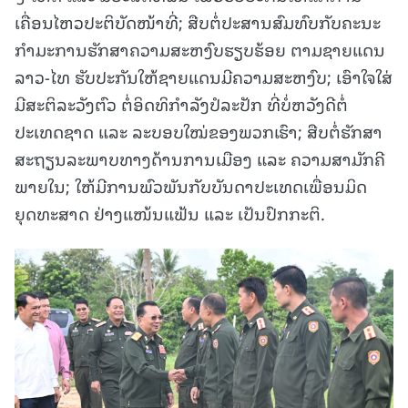
ເຄື່ອນໄຫວປະຕິບັດໜ້າທີ່; ສືບຕໍ່ປະສານສົມທົບກັບຄະນະ
ກຳມະການຮັກສາຄວາມສະຫງົບຮຽບຮ້ອຍ ຕາມຊາຍແດນ
ລາວ-ໄທ ຮັບປະກັນໃຫ້ຊາຍແດນມີຄວາມສະຫງົບ; ເອົາໃຈໃສ່
ມີສະຕິລະວັງຕົວ ຕໍ່ອິດທິກຳລັງປໍລະປັກ ທີ່ບໍ່ຫວັງດີຕໍ່
ປະເທດຊາດ ແລະ ລະບອບໃໝ່ຂອງພວກເຮົາ; ສືບຕໍ່ຮັກສາ
ສະຖຽນລະພາບທາງດ້ານການເມືອງ ແລະ ຄວາມສາມັກຄີ
ພາຍໃນ; ໃຫ້ມີການພົວພັນກັບບັນດາປະເທດເພື່ອນມິດ
ຍຸດທະສາດ ຢ່າງແໜ້ນແຟ້ນ ແລະ ເປັນປົກກະຕິ.