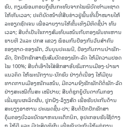
ຮົບ, ກຽມພ້ອມກອບກູ້ຜົນກະທົບຈາກໄພພິບັດທຳມະຊາດ
ໃຫ້ທັນເວລາ; ປະຕິບັດໜ້າທີ່ສືບຂ່າວຢູ່ພື້ນທີ່ເປົ້າໝາຍໃຫ້
ລະອຽດຊັດເຈນ ເພື່ອລາຍງານໃຫ້ຂັ້ນເທິງມີທິດຊີ້ນຳ ທັນ
ເວລາ; ສືບຕໍ່ເປັນໃຈກາງສົມທົບແໜ້ນກັບກອງພົນທະຫານ
ຮາບທີ 2ແລະ ປກສ ແຂວງ ພ້ອມກັນປ້ອງກັນວັນສໍາຄັນ
ຂອງຊາດ-ຂອງພັກ, ວັນບຸນປະເພນີ, ປ້ອງກັນການນໍາພັກ-
ລັດ, ປົກປັກຮັກສາຊັບສົມບັດຂອງພັກ-ລັດ ໃຫ້ມີຄວາມປອດ
ໄພ 100%; ສືບຕໍ່ເອົາໃຈໃສ່ສຶກສາອົບຮົມການເມືອງ-ນໍາພາ
ແນວຄິດ ໃຫ້ພະນັກງານ-ນັກຮົບ ຢ່າງຕໍ່ເນື່ອງ ໃຫ້ມີຄຸນ
ທາດການເມືອງໜັກແໜ້ນ, ມີຄວາມຈົງຮັກພັກດີຕໍ່ພັກ-ລັດ
ຢ່າງສະເໝີຕົ້ນສະ ເໝີປາຍ; ສືບຕໍ່ຊຸກຍູ້ບັນດາກົມກອງ
ເພີ່ມພູນຜະລິດຜົນ, ປູກຝັງ-ລ້ຽງສັດ ເພື່ອຮັບປະກັນດ້ານ
ສະບຽງອາຫານ ປະເພດຊີ້ນ-ປາ; ສືບຕໍ່ປົກປັກຮັກສາ
ຄຸ້ມຄອງບົວລະບັດພາຫະນະເຕັກນິກ, ອຸປະກອນຮັບໃຊ້ຕ່າງ
ໆ ໃຫ້ດີ ແລະ ມີປະສິດທິຜົນ ເພື່ອຮັບປະກັນໃຫ້ແກ່ການ