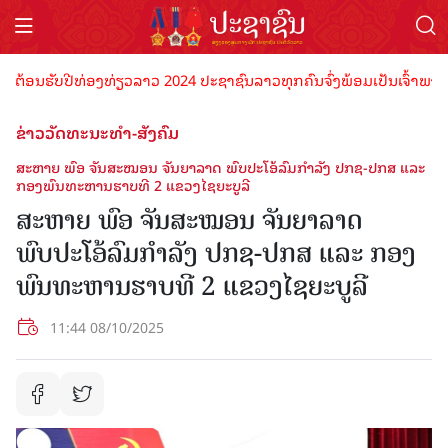
ນຮັບປີທ່ອງທ່ຽວລາວ 2024 ປະຊາຊົນລາວທຸກຄົນຈົ່ງພ້ອມເປັນເຈົ້າພາບທີ່ດີ ຕ
ຂ່າວວັດທະນະທຳ-ສັງຄົມ
ສະຫາຍ ພົອ ຈັນສະໝອນ ຈັນຍາລາດ ພົບປະໂອ້ລົມກຳລັງ ປກຊ-ປກສ ແລະ
ກອງພົນທະຫານຮາບທີ 2 ແຂວງໄຊຍະບູລີ
ສະຫາຍ ພົອ ຈັນສະໝອນ ຈັນຍາລາດ
ພົບປະໂອ້ລົມກຳລັງ ປກຊ-ປກສ ແລະ ກອງ
ພົນທະຫານຮາບທີ 2 ແຂວງໄຊຍະບູລີ
11:44 08/10/2025