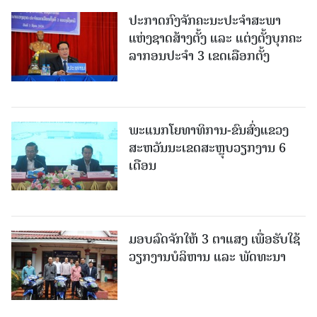
ປະກາດກົງຈັກຄະນະປະຈໍາສະພາ
ແຫ່ງຊາດສ້າງຕັ້ງ ແລະ ແຕ່ງຕັ້ງບຸກຄະ
ລາກອນປະຈໍາ 3 ເຂດເລືອກຕັ້ງ
ພະແນກໂຍທາທິການ-ຂົນສົ່ງແຂວງ
ສະຫວັນນະເຂດສະຫຼຸບວຽກງານ 6
ເດືອນ
ມອບລົດຈັກໃຫ້ 3 ຕາແສງ ເພື່ອຮັບໃຊ້
ວຽກງານບໍລິຫານ ແລະ ພັດທະນາ