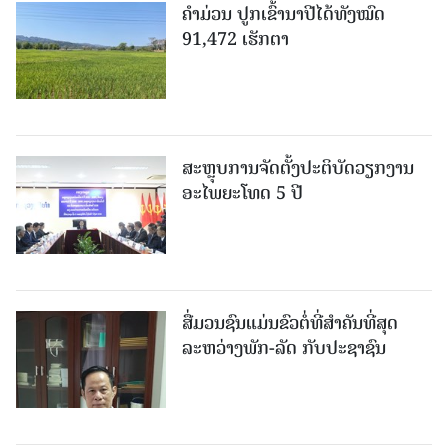
ຄໍາມ່ວນ ປູກເຂົ້ານາປີໄດ້ທັງໝົດ
91,472 ເຮັກຕາ
ສະຫຼຸບການຈັດຕັ້ງປະຕິບັດວຽກງານ
ອະໄພຍະໂທດ 5 ປີ
ສື່ມວນຊົນແມ່ນຂົວຕໍ່ທີ່ສໍາຄັນທີ່ສຸດ
ລະຫວ່າງພັກ-ລັດ ກັບປະຊາຊົນ