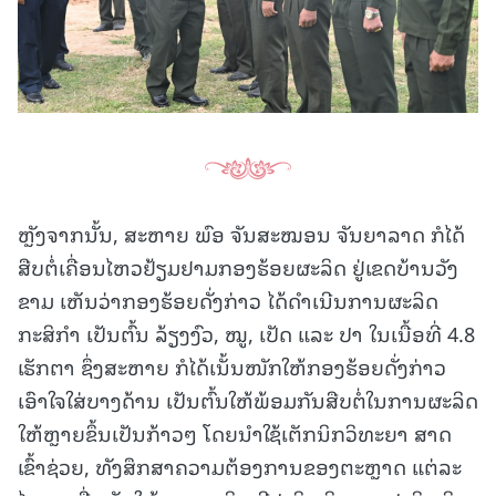
ຫຼັງຈາກນັ້ນ, ສະຫາຍ ພົອ ຈັນສະໝອນ ຈັນຍາລາດ ກໍໄດ້
ສືບຕໍ່ເຄື່ອນໄຫວຢ້ຽມຢາມກອງຮ້ອຍຜະລິດ ຢູ່ເຂດບ້ານວັງ
ຂາມ ເຫັນວ່າກອງຮ້ອຍດັ່ງກ່າວ ໄດ້ດຳເນີນການຜະລິດ
ກະສິກຳ ເປັນຕົ້ນ ລ້ຽງງົວ, ໝູ, ເປັດ ແລະ ປາ ໃນເນື້ອທີ່ 4.8
ເຮັກຕາ ຊຶ່ງສະຫາຍ ກໍໄດ້ເນັ້ນໜັກໃຫ້ກອງຮ້ອຍດັ່ງກ່າວ
ເອົາໃຈໃສ່ບາງດ້ານ ເປັນຕົ້ນໃຫ້ພ້ອມກັນສືບຕໍ່ໃນການຜະລິດ
ໃຫ້ຫຼາຍຂຶ້ນເປັນກ້າວໆ ໂດຍນຳໃຊ້ເຕັກນິກວິທະຍາ ສາດ
ເຂົ້າຊ່ວຍ, ທັງສຶກສາຄວາມຕ້ອງການຂອງຕະຫຼາດ ແຕ່ລະ