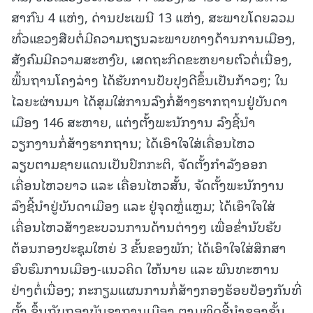
ສາກົນ 4 ແຫ່ງ, ດ່ານປະເພນີ 13 ແຫ່ງ, ສະພາບໂດຍລວມ
ທົ່ວແຂວງສືບຕໍ່ມີຄວາມຖຽນລະພາບທາງດ້ານການເມືອງ,
ສັງຄົມມີຄວາມສະຫງົບ, ເສດຖະກິດຂະຫຍາຍຕົວຕໍ່ເນື່ອງ,
ພື້ນຖານໂຄງລ່າງ ໄດ້ຮັບການປັບປຸງດີຂຶ້ນເປັນກ້າວໆ; ໃນ
ໄລຍະຜ່ານມາ ໄດ້ສຸມໃສ່ການລົງກໍ່ສ້າງຮາກຖານຢູ່ບັນດາ
ເມືອງ 146 ສະຫາຍ, ແຕ່ງຕັ້ງພະນັກງານ ລົງຊີ້ນໍາ
ວຽກງານກໍ່ສ້າງຮາກຖານ; ໄດ້ເອົາໃຈໃສ່ເຄື່ອນໄຫວ
ລຽບຕາມຊາຍແດນເປັນປົກກະຕິ, ຈັດຕັ້ງກຳລັງອອກ
ເຄື່ອນໄຫວຍາວ ແລະ ເຄື່ອນໄຫວສັ້ນ, ຈັດຕັ້ງພະນັກງານ
ລົງຊີ້ນໍາຢູ່ບັນດາເມືອງ ແລະ ຢູ່ຈຸດຫຼໍ່ແຫຼມ; ໄດ້ເອົາໃຈໃສ່
ເຄື່ອນໄຫວສ້າງຂະບວນການດ້ານຕ່າງໆ ເພື່ອຂໍ່ານັບຮັບ
ຕ້ອນກອງປະຊຸມໃຫຍ່ 3 ຂັ້ນຂອງພັກ; ໄດ້ເອົາໃຈໃສ່ສຶກສາ
ອົບຮົມການເມືອງ-ແນວຄິດ ໃຫ້ນາຍ ແລະ ພົນທະຫານ
ຢ່າງຕໍ່ເນື່ອງ; ກະກຽມແຜນການກໍ່ສ້າງກອງຮ້ອຍປ້ອງກັນທີ່
ຕັ້ງ ຂຶ້ນກັບກອງບັນຊາການເມືອງ ຕາມທິດຊີ້ນໍາຂອງຂັ້ນ