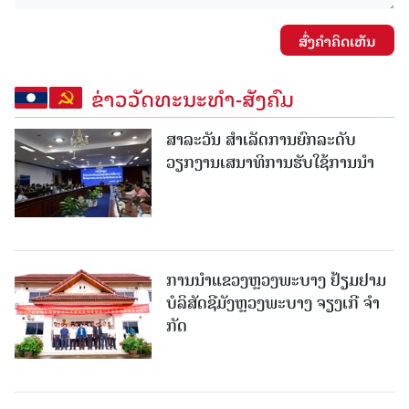
ສົ່ງຄໍາຄິດເຫັນ
ຂ່າວວັດທະນະທຳ-ສັງຄົມ
ສາລະວັນ ສໍາເລັດການຍົກລະດັບ
ວຽກງານເສນາທິການຮັບໃຊ້ການນໍາ
ການນຳແຂວງຫຼວງພະບາງ ຢ້ຽມ​ຢາມ
ບໍ​ລິ​ສັດຊີມັງຫຼວງພະບາງ ຈຽງເກີ ຈໍາ
ກັດ