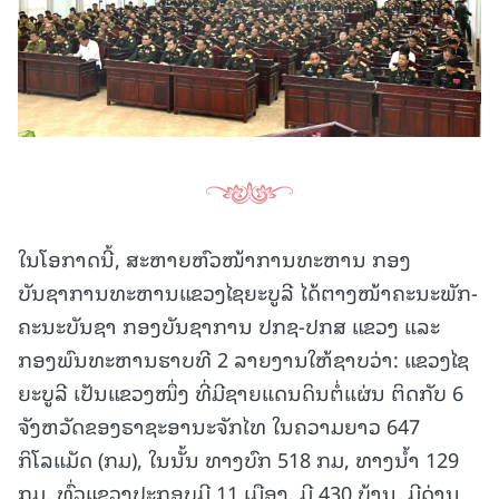
ໃນໂອກາດນີ້, ສະຫາຍຫົວໜ້າການທະຫານ ກອງ
ບັນຊາການທະຫານແຂວງໄຊຍະບູລີ ໄດ້ຕາງໜ້າຄະນະພັກ-
ຄະນະບັນຊາ ກອງບັນຊາການ ປກຊ-ປກສ ແຂວງ ແລະ
ກອງພົນທະຫານຮາບທີ 2 ລາຍງານໃຫ້ຊາບວ່າ: ແຂວງໄຊ
ຍະບູລີ ເປັນແຂວງໜຶ່ງ ທີ່ມີຊາຍແດນດິນຕໍ່ແຜ່ນ ຕິດກັບ 6
ຈັງຫວັດຂອງຣາຊະອານະຈັກໄທ ໃນຄວາມຍາວ 647
ກິໂລແມັດ (ກມ), ໃນນັ້ນ ທາງບົກ 518 ກມ, ທາງນໍ້າ 129
ກມ, ທົ່ວແຂວງປະກອບມີ 11 ເມືອງ, ມີ 430 ບ້ານ, ມີດ່ານ