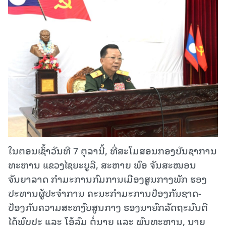
​ໃນຕອນເຊົ້າວັນທີ 7 ຕຸລານີ້, ທີ່ສະໂມສອນກອງບັນຊາການ
ທະຫານ ແຂວງໄຊຍະບູລີ, ສະຫາຍ ພົອ ຈັນສະໝອນ
ຈັນຍາລາດ ກຳມະການກົມການເມືອງສູນກາງພັກ ຮອງ
ປະທານຜູ້ປະຈຳການ ຄະນະກຳມະການປ້ອງກັນຊາດ-
ປ້ອງກັນຄວາມສະຫງົບສູນກາງ ຮອງນາຍົກລັດຖະມົນຕີ
ໄດ້ພົບປະ ແລະ ໂອ້ລົມ ຕໍ່ນາຍ ແລະ ພົນທະຫານ, ນາຍ