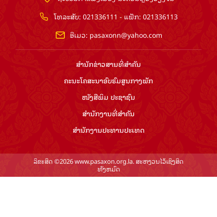
ໂທລະສັບ: 021336111 - ແຟັກ: 021336113
ອີເມວ:
pasaxonn@yahoo.com
ສຳ​ນັກ​ຂ່າວ​ສານ​ທີ່​ສຳ​ຄັນ​
ຄະນະໂຄສະນາອົບຮົມ​ສູນ​ກາງ​ພັກ
ໜັງສືພິມ ປະ​ຊາ​ຊົນ
ສຳ​ນັກ​ງານ​ທີ່​ສຳ​ຄັນ
ສຳ​ນັກ​ງານ​ປະ​ທານ​ປະ​ເທດ
ລິຂະສິດ ©2026 www.pasaxon.org.la. ສະຫງວນໄວ້ເຊິງສິດ
ທັງຫມົດ