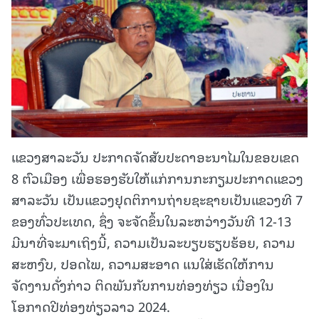
ແຂວງສາລະວັນ ປະກາດຈັດສັບປະດາອະນາໄມໃນຂອບເຂດ
8 ຕົວເມືອງ ເພື່ອຮອງຮັບໃຫ້ແກ່ການກະກຽມປະກາດແຂວງ
ສາລະວັນ ເປັນແຂວງຢຸດຕິການຖ່າຍຊະຊາຍເປັນແຂວງທີ 7
ຂອງທົ່ວປະເທດ, ຊຶ່ງ ຈະຈັດຂຶ້ນໃນລະຫວ່າງວັນທີ 12-13
ມີນາທີ່ຈະມາເຖິງນີ້, ຄວາມເປັນລະບຽບຮຽບຮ້ອຍ, ຄວາມ
ສະຫງົບ, ປອດໄພ, ຄວາມສະອາດ ແນໃສ່ເຮັດໃຫ້ການ
ຈັດງານດັ່ງກ່າວ ຕິດພັນກັບການທ່ອງທ່ຽວ ເນື່ອງໃນ
ໂອກາດປີທ່ອງທ່ຽວລາວ 2024.