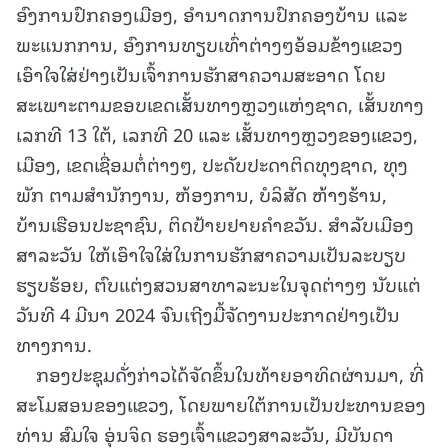
ອົງການປົກຄອງເມືອງ, ອຳນາດການປົກຄອງບ້ານ ແລະ
ພະແນກການ, ອົງການທຽບເທົ່າຕ່າງໆອ້ອມຂ້າງແຂວງ
ເອົາໃຈໃສ່ຢ່າງເປັນເຈົ້າການຮັກສາຄວາມສະອາດ ໂດຍ
ສະເພາະຕາມຂອບເຂດເສັ້ນທາງຫຼວງແຫ່ງຊາດ, ເສັ້ນທາງ
ເລກທີ 13 ໃຕ້, ເລກທີ 20 ແລະ ເສັ້ນທາງຫຼວງຂອງແຂວງ,
ເມືອງ, ເຂດເຊື່ອມຕໍ່ຕ່າງໆ, ປະດັບປະດາຕິດທຸງຊາດ, ທຸງ
ພັກ ຕາມສຳນັກງານ, ຫ້ອງການ, ບໍລິສັດ ຫ້າງຮ້ານ,
ບ້ານເຮືອນປະຊາຊົນ, ຕິດປ້າຍຢາຍຄຳຂວັນ. ສໍາລັບເມືອງ
ສາລະວັນ ໃຫ້ເອົາໃຈໃສ່ໃນການຮັກສາຄວາມເປັນລະບຽບ
ຮຽບຮ້ອຍ, ຕົບແຕ່ງສວນສາທາລະນະໃນຈຸດຕ່າງໆ ນັບແຕ່
ວັນທີ 4 ມີນາ 2024 ຈົນເຖີງມື້ຈັດງານປະກາດຢ່າງເປັນ
ທາງການ.
ກອງປະຊຸມດັ່ງກ່າວໄດ້ຈັດຂຶ້ນໃນທ້າຍອາທິດຜ່ານມາ, ທີ່
ສະໂມສອນຂອງແຂວງ, ໂດຍພາຍໃຕ້ການເປັນປະທານຂອງ
ທ່ານ ສົມໃຈ ອຸ່ນຈິດ ຮອງເຈົ້າແຂວງສາລະວັນ, ມີບັນດາ