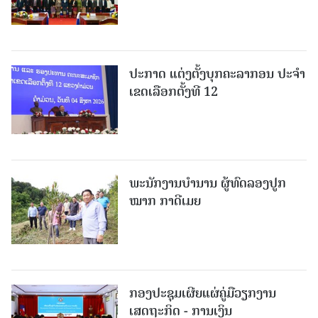
ປະກາດ ແຕ່ງຕັ້ງບຸກຄະລາກອນ ປະຈໍາ
ເຂດເລືອກຕັ້ງທີ 12
ພະ​ນັກ​ງານ​ບຳ​ນານ ​ຜູ້​ທົດລອງປູກ
ໝາກ ກາດີເມຍ
ກອງປະຊຸມເຜີຍແຜ່ຄູ່ມືວຽກງານ
ເສດຖະກິດ - ການເງິນ