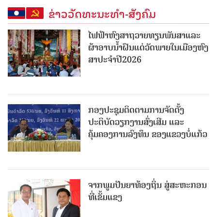
ຂ່າວວັດທະນະທຳ-ສັງຄົມ
ໄຟຟ້າຫົງສາຖວາຍທຽນພັນສາແລະ
ຜ້າອາບນໍ້າຝົນແດ່ວັດພາຍໃນເມືອງຫົງ
ສາປະຈໍາປີ2026
ກອງປະຊຸມຕິດຕາມການຈັດຕັ້ງ
ປະຕິບັດວຽກງານສົ່ງເສີມ ແລະ
ຄຸ້ມຄອງການລົງທຶນ ຂອງແຂວງບໍ່ແກ້ວ
ຈາກພູມປັນຍາທ້ອງຖິ່ນ ສູ່ສະຫະກອນ
ທີ່ເຂັ້ມແຂງ