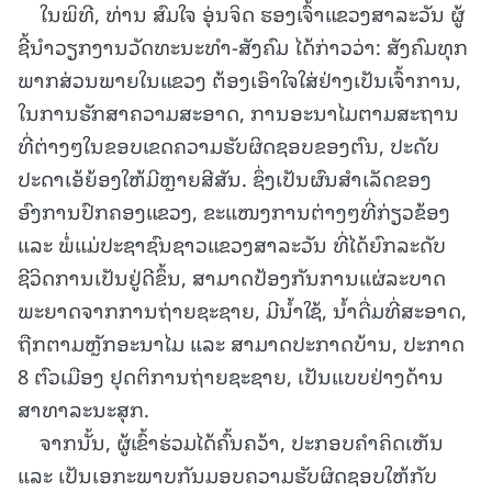
ໃນພິທີ, ທ່ານ ສົມໃຈ ອຸ່ນຈິດ ຮອງເຈົ້າແຂວງສາລະວັນ ຜູ້
ຊີ້ນຳວຽກງານວັດທະນະທໍາ-ສັງຄົມ ໄດ້ກ່າວວ່າ: ສັງຄົມທຸກ
ພາກສ່ວນພາຍໃນແຂວງ ຕ້ອງເອົາໃຈໃສ່ຢ່າງເປັນເຈົ້າການ,
ໃນການຮັກສາຄວາມສະອາດ, ການອະນາໄມຕາມສະຖານ
ທີ່ຕ່າງໆໃນຂອບເຂດຄວາມຮັບຜິດຊອບຂອງຕົນ, ປະດັບ
ປະດາເອ້ຍ້ອງໃຫ້ມີຫຼາຍສີສັນ. ຊຶ່ງເປັນຜົນສຳເລັດຂອງ
ອົງການປົກຄອງແຂວງ, ຂະແໜງການຕ່າງໆທີ່ກ່ຽວຂ້ອງ
ແລະ ພໍ່ແມ່ປະຊາຊົນຊາວແຂວງສາລະວັນ ທີ່ໄດ້ຍົກລະດັບ
ຊີວິດການເປັນຢູ່ດີຂຶ້ນ, ສາມາດປ້ອງກັນການແຜ່ລະບາດ
ພະຍາດຈາກການຖ່າຍຊະຊາຍ, ມີນ້ຳໃຊ້, ນ້ຳດື່ມທີ່ສະອາດ,
ຖືກຕາມຫຼັກອະນາໄມ ແລະ ສາມາດປະກາດບ້ານ, ປະກາດ
8 ຕົວເມືອງ ຢຸດຕິການຖ່າຍຊະຊາຍ, ເປັນແບບຢ່າງດ້ານ
ສາທາລະນະສຸກ.
ຈາກນັ້ນ, ຜູ້ເຂົ້າຮ່ວມໄດ້ຄົ້ນຄວ້າ, ປະກອບຄຳຄິດເຫັນ
ແລະ ເປັນເອກະພາບກັນມອບຄວາມຮັບຜິດຊອບໃຫ້ກັບ