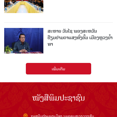
ສະຫາຍ ວັນໄຊ ພອງສະຫວັນ
ຢ້ຽມຢາມຕາແສງທົ່ງອົ້ມ ເມືອງຫຼວງນໍ້າ
ທາ
ເພີ່ມເຕີມ
ໜັງສືພິມປະຊາຊົນ
ຖະໜົນກຳແພງເມືອງ ນະຄອນຫຼວງວຽງຈັນ