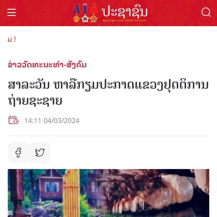
ຕ້ອນຮ
ຂ່າວວັດທະນະທຳ-ສັງຄົມ
ສາລະວັນ ຫາລືກຽມປະກາດແຂວງຢຸດຕິການ
ຖ່າຍຊະຊາຍ
14:11 04/03/2024