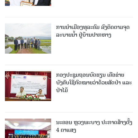
ການນໍາເມືອງທຸລະຄົມ ລົງຕິດຕາມຈຸດ
ລະບາຍນໍ້າ ຢູ່ບ້ານປາກຫາງ
ກອງປະຊຸມຖອນບົດຮຽນ ເຄືອຂ່າຍ
ບັງຄັບໃຊ້ກົດໝາຍວ່າດ້ວຍສັດປ່າ ແລະ
ປ່າໄມ້
ນະຄອນ ຫຼວງພະບາງ ປະ​ກາດ​ສ້າງ​ຕັ້ງ
4 ຕາແສງ