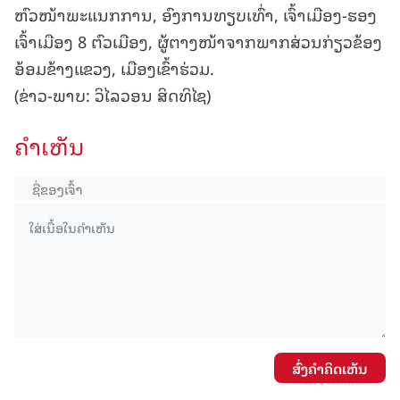
ຫົວໜ້າພະແນກການ, ອົງການທຽບເທົ່າ, ເຈົ້າເມືອງ-ຮອງ
ເຈົ້າເມືອງ 8 ຕົວເມືອງ, ຜູ້ຕາງໜ້າຈາກພາກສ່ວນກ່ຽວຂ້ອງ
ອ້ອມຂ້າງແຂວງ, ເມືອງເຂົ້າຮ່ວມ.
(ຂ່າວ-ພາບ: ວິໄລວອນ ສິດທິໄຊ)
ຄໍາເຫັນ
ສົ່ງຄໍາຄິດເຫັນ