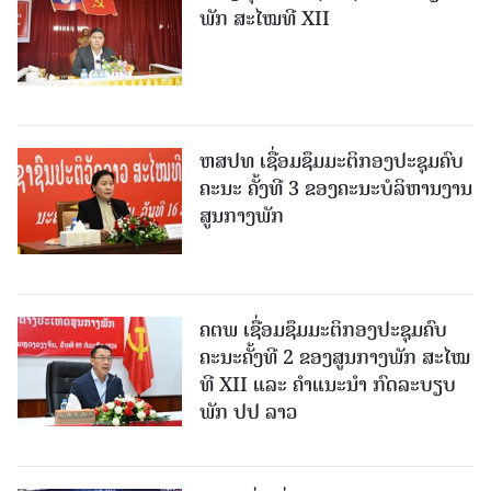
ພັກ ສະໄໝທີ XII
ຫສປທ ເຊື່ອມຊຶມມະຕິກອງປະຊຸມຄົບ
ຄະນະ ຄັ້ງທີ 3 ຂອງຄະນະບໍລິຫານງານ
ສູນກາງພັກ
ຄຕພ ເຊື່ອມຊຶມມະຕິກອງປະຊຸມຄົບ
ຄະນະຄັ້ງທີ 2 ຂອງສູນກາງພັກ ສະໄໝ
ທີ XII ແລະ ຄໍາແນະນໍາ ກົດລະບຽບ
ພັກ ປປ ລາວ