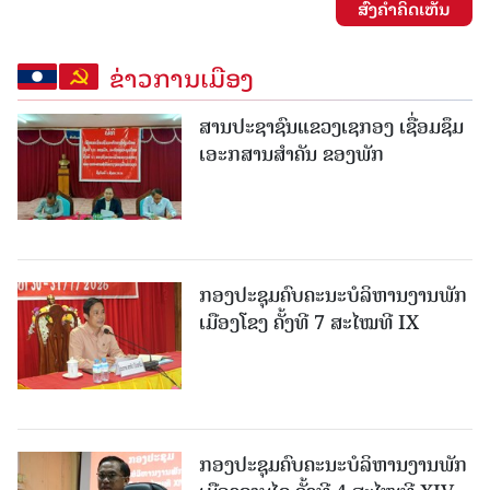
ສົ່ງຄໍາຄິດເຫັນ
ຂ່າວການເມືອງ
ສານປະຊາຊົນແຂວງເຊກອງ ເຊື່ອມຊຶມ
ເອະກສານສໍາຄັນ ຂອງພັກ
ກອງປະຊຸມຄົບຄະນະບໍລິຫານງານພັກ
ເມືອງໂຂງ ຄັ້ງທີ 7 ສະໄໝທີ IX
ກອງປະຊຸມຄົບຄະນະບໍລິຫານງານພັກ