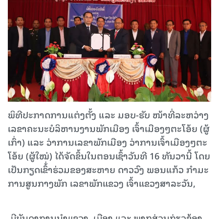
ພິທີປະກາດການແຕ່ງຕັ້ງ ແລະ ມອບ-ຮັບ ໜ້າທີ່ລະຫວ່າງ
ເລຂາຄະນະບໍລິຫານງານພັກເມືອງ ເຈົ້າເມືອງໆຕະໂອ້ຍ (ຜູ້
ເກົ່າ) ແລະ ວ່າການເລຂາພັກເມືອງ ວ່າການເຈົ້າເມືອງໆຕະ
ໂອ້ຍ (ຜູ້ໃໝ່) ໄດ້ຈັດຂຶ້ນໃນຕອນເຊົ້າວັນທີ 16 ທັນວານີ້ ໂດຍ
ເປັນກຽດເຂົ້່າຮ່ວມຂອງສະຫາຍ ດາວວົງ ພອນແກ້ວ ກໍາມະ
ການສູນກາງພັກ ເລຂາພັກແຂວງ ເຈົ້າແຂວງສາລະວັນ,
ມີບັນດາການນໍາແຂວງ, ເມືອງ ແລະ ພາກສ່ວນກ່ຽວຂ້ອງ