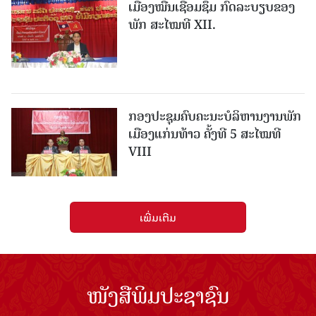
ເມືອງ​ໝື່ນເຊື່ອມຊຶມ ກົດລະບຽບຂອງ
ພັກ ສະໄໝທີ XII.
ກອງປະຊຸມຄົບຄະນະບໍລິຫານງານພັກ
ເມືອງແກ່ນ​ທ້າວ ຄັ້ງທີ 5 ສະໄໝທີ
VIII
ເພີ່ມເຕີມ
ໜັງສືພິມປະຊາຊົນ