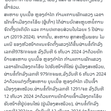
ເຂົ້າຮ່ວມ.
ສະຫາຍ ບຸນເນື້ອ ຫຼອງຄໍາໄຕ ກໍາມະການພັກແຂວງ ເລຂາ
ພັກເຈົ້າເມືອງຕະໂອ້ຍ (ຜູ້ເກົ່າ) ໄດ້ຜ່ານບົດສະຫຼຸບຫຍໍ້ການ
ຈັດຕັ້ງປະຕິບັດ ແລະ ການປະກອບສ່ວນໃນໄລຍະ 5 ປີຜ່ານ
ມາ (2019-2024). ຈາກນັ້ນ, ສະຫາຍ ສຸກສະຫຼີ່ມພອນ ໄມ
ມະນີ ຮອງຫົວໜ້າຄະນະຈັດຕັ້ງແຂວງໄດ້ຂຶ້ນຜ່ານຂໍ້ຕົກລົງ
ເລກທີ978/ຄຈພຂ ລົງວັນທີ 6 ທັນວາ 2024 ວ່າດ້ວຍຍົກ
ຍ້າຍສະຫາຍ ບຸນເນື້ອ ຫຼອງຄໍາໄຕ ກໍາມະການພັກແຂວງ
ເລຂາພັກເມືອງຕະໂອ້ຍ ໄປຮັບໜ້າທີ່ໃໝ່ ຢູ່ເມືອງສະໝ້ວຍ,
ຜ່ານຂໍ້ຕົກລົງເລກທີ 979/ຄຈພຂ,ລົງວັນທີ 6 ທັນວາ 2024
ວ່າດ້ວຍແຕ່ງຕັ້ງສະຫາຍ ບຸນເນື້ອ ຫຼອງຄໍາໄຕ ເປັນເຈົ້າ
ເມືອງໆສະໝ້ວຍ.ຜ່ານຂໍ້ຕົກລົງເລກທີ 1291/ຈຂ ລົງວັນທີ
12 ທັນວາ 2024 ວ່າດ້ວຍການຍົກຍ້າຍເຈົ້າເມືອງຕະໂອ້ຍ
ຮັບໜ້າທີ່ຢູ່ບ່ອນໃໝ່ (ຢູ່ເມືອງສະໝ້ວຍ), ຜ່ານຂໍ້ຕົກລົງ
ເລກທີ1293/ຈຂ, ລົງວັນທີ 12 ທັນວາ 2024 ວ່າດ້ວຍ:ການ