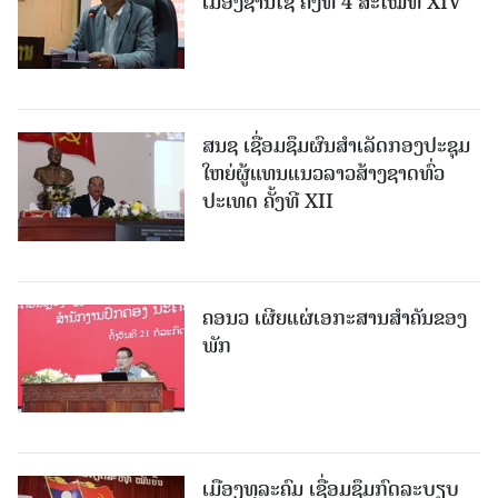
ເມືອງຊານ​ໄຊ ຄັ້ງທີ 4 ສະໄໝທີ XIV
ສນຊ ເຊື່ອມຊຶມຜົນສໍາເລັດກອງປະຊຸມ
ໃຫຍ່ຜູ້ແທນແນວລາວສ້າງຊາດທົ່ວ
ປະເທດ ຄັ້ງທີ XII
ຄອນວ ເຜີຍແຜ່ເອກະສານສໍາຄັນຂອງ
ພັກ
ເມືອງທຸລະຄົມ ເຊື່ອມຊຶມກົດລະບຽບ