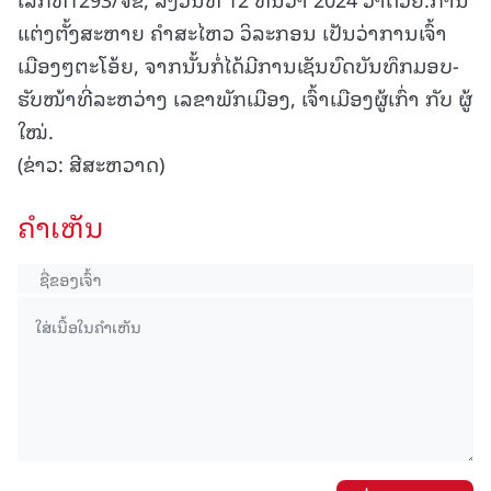
ແຕ່ງຕັ້ງສະຫາຍ ຄໍາສະໄຫວ ວິລະກອນ ເປັນວ່າການເຈົ້າ
ເມືອງໆຕະໂອ້ຍ, ຈາກນັ້ນກໍ່ໄດ້ມີການເຊັນບົດບັນທຶກມອບ-
ຮັບໜ້າທີ່ລະຫວ່າງ ເລຂາພັກເມືອງ, ເຈົ້າເມືອງຜູ້ເກົ່າ ກັບ ຜູ້
ໃໝ່.
(ຂ່າວ: ສີສະຫວາດ)
ຄໍາເຫັນ