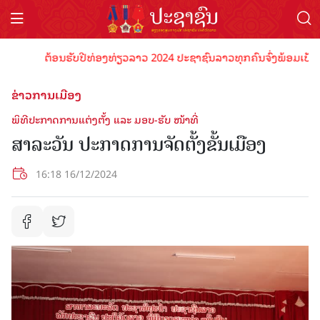
ຕ້ອນຮັບປີທ່ອງທ່ຽວລາວ 2024 ປະຊາຊົນລາວທຸກຄົນຈົ່ງພ້ອມເປັນເຈົ້າ
ຂ່າວການເມືອງ
ພິທີປະກາດການແຕ່ງຕັ້ງ ແລະ ມອບ-ຮັບ ໜ້າທີ່
ສາລະວັນ ປະກາດການຈັດຕັ້ງຂັ້ນເມືອງ
16:18 16/12/2024