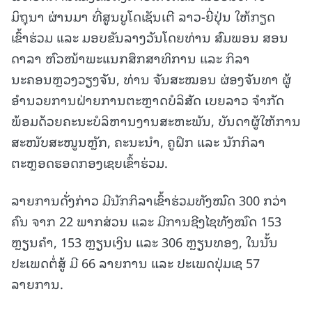
ມິຖຸນາ ຜ່ານມາ ທີ່ສູນບູໂດເຊັນເຕີ ລາວ-ຍີ່ປຸ່ນ ໃຫ້ກຽດ
ເຂົ້າຮ່ວມ ແລະ ມອບຂັນລາງວັນໂດຍທ່ານ ສົມພອນ ສອນ
ດາລາ ຫົວໜ້າພະແນກສຶກສາທິການ ແລະ ກິລາ
ນະຄອນຫຼວງວຽງຈັນ, ທ່ານ ຈັນສະໝອນ ຜ່ອງຈັນທາ ຜູ້
ອຳນວຍການຝ່າຍການຕະຫຼາດບໍລິສັດ ເບຍລາວ ຈຳກັດ
ພ້ອມດ້ວຍຄະນະບໍລິຫານງານສະຫະພັນ, ບັນດາຜູ້ໃຫ້ການ
ສະໜັບສະໜູນຫຼັກ, ຄະນະນຳ, ຄູຝຶກ ແລະ ນັກກິລາ
ຕະຫຼອດຮອດກອງເຊຍເຂົ້າຮ່ວມ.
ລາຍການດັ່ງກ່າວ ມີນັກກິລາເຂົ້າຮ່ວມທັງໝົດ 300 ກວ່າ
ຄົນ ຈາກ 22 ພາກສ່ວນ ແລະ ມີການຊີງໄຊທັງໝົດ 153
ຫຼຽນຄຳ, 153 ຫຼຽນເງິນ ແລະ 306 ຫຼຽນທອງ, ໃນນັ້ນ
ປະເພດຕໍ່ສູ້ ມີ 66 ລາຍການ ແລະ ປະເພດປຸ່ມເຊ 57
ລາຍການ.