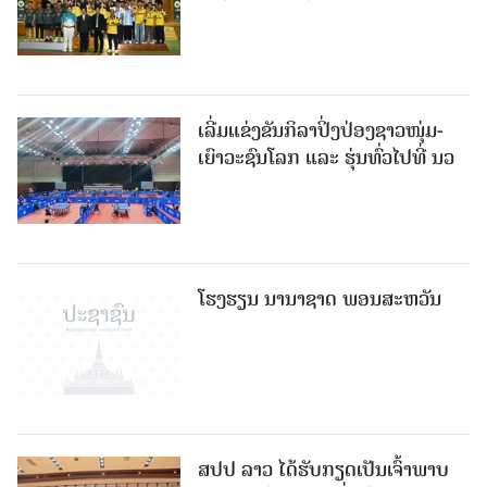
ເລີ່ມແຂ່ງຂັນກິລາປິ່ງປ່ອງຊາວໜຸ່ມ-
ເຍົາວະຊົນໂລກ ແລະ ຮຸ່ນທົ່ວໄປທີ່ ນວ
ໂຮງຮຽນ ນານາຊາດ ພອນສະຫວັນ
ສປປ ລາວ ໄດ້ຮັບກຽດເປັນເຈົ້າພາບ