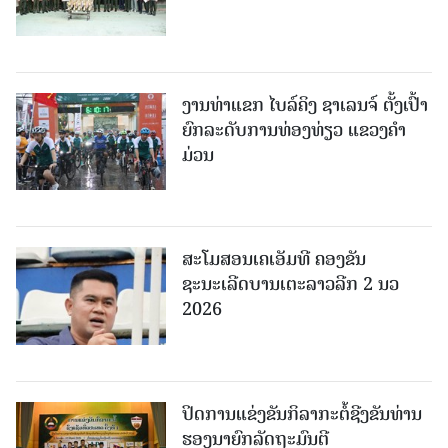
ງານທ່າແຂກ ໄບລ໌ຄິງ ຊາເລນຈ໌ ຕັ້ງເປົ້າ
ຍົກລະດັບການທ່ອງທ່ຽວ ແຂວງຄໍາ
ມ່ວນ
ສະໂມສອນເຄເອັມທີ ຄອງຂັນ
ຊະນະເລີດບານເຕະລາວລີກ 2 ນວ
2026
ປິດການແຂ່ງຂັນກິລາກະຕໍ້ຊີງຂັນທ່ານ
ຮອງນາຍົກລັດຖະມົນຕີ