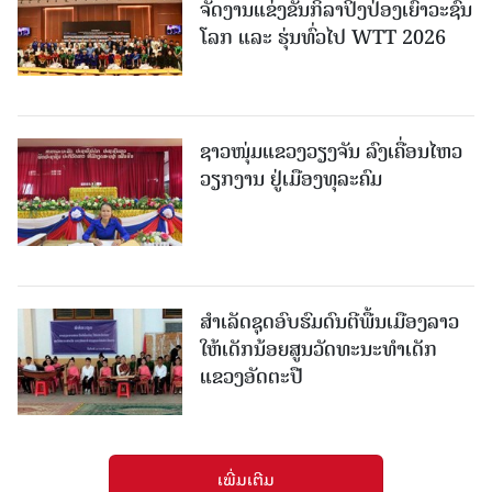
ຈັດງານແຂ່ງຂັນກິລາປິ່ງປ່ອງເຍົາວະຊົນ
ໂລກ ແລະ ຮຸ່ນທົ່ວໄປ WTT 2026
ຊາວໜຸ່ມແຂວງວຽງຈັນ ລົງເຄື່ອນໄຫວ
ວຽກງານ ຢູ່ເມືອງທຸລະຄົມ
ສຳເລັດຊຸດອົບຮົມດົນຕີພື້ນເມືອງລາວ
ໃຫ້ເດັກນ້ອຍສູນວັດທະນະທຳເດັກ
ແຂວງອັດຕະປື
ເພີ່ມເຕີມ