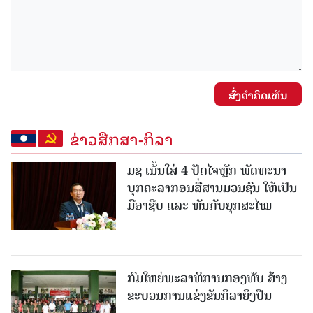
ສົ່ງຄໍາຄິດເຫັນ
ຂ່າວສືກສາ-ກິລາ
ມຊ ເນັ້ນໃສ່ 4 ປັດໄຈຫຼັກ ພັດທະນາ
ບຸກຄະລາກອນສື່ສານມວນຊົນ ໃຫ້ເປັນ
ມືອາຊີບ ແລະ ທັນກັບຍຸກສະໄໝ
ກົມໃຫຍ່ພະລາທິການກອງທັບ ສ້າງ
ຂະບວນການແຂ່ງຂັນກິລາຍິງປືນ