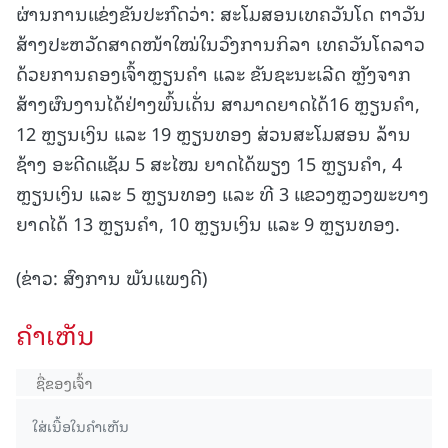
ຜ່ານການແຂ່ງຂັນປະກົດວ່າ: ສະໂມສອນເທຄວັນໂດ ຕາວັນ
ສ້າງປະຫວັດສາດໜ້າໃໝ່ໃນວົງການກິລາ ເທຄວັນໂດລາວ
ດ້ວຍການຄອງເຈົ້າຫຼຽນຄຳ ແລະ ຂັນຊະນະເລີດ ຫຼັງຈາກ
ສ້າງຜົນງານໄດ້ຢ່າງພົ້ນເດັ່ນ ສາມາດຍາດໄດ້16 ຫຼຽນຄໍາ,
12 ຫຼຽນເງິນ ແລະ 19 ຫຼຽນທອງ ສ່ວນສະໂມສອນ ລ້ານ
ຊ້າງ ອະດີດແຊັມ 5 ສະໄໝ ຍາດໄດ້ພຽງ 15 ຫຼຽນຄໍາ, 4
ຫຼຽນເງິນ ແລະ 5 ຫຼຽນທອງ ແລະ ທີ 3 ແຂວງຫຼວງພະບາງ
ຍາດໄດ້ 13 ຫຼຽນຄໍາ, 10 ຫຼຽນເງິນ ແລະ 9 ຫຼຽນທອງ.
(ຂ່າວ: ສົງການ ພັນແພງດີ)
ຄໍາເຫັນ