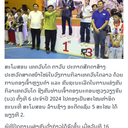
ສະໂມສອນ ເທຄວັນໂດ ຕາວັນ ປະກາດສັກດາສ້າງ
ປະຫວັດສາດໜ້າໃໝ່ໃນວົງການກິລາເທຄວັນໂດລາວ ດ້ວຍ
ການຄອງເຈົ້າຫຼຽນຄຳ ແລະ ຂັນຊະນະເລີດໃນການແຂ່ງຂັນ
ກິລາເທຄວັນໂດ ຊີງຂັນທ່ານເຈົ້າຄອງນະຄອນຫຼວງວຽງຈັນ
(ນວ) ຄັ້ງທີ 6 ປະຈຳປີ 2024 ໄປຄອງເປັນສະໄໝທຳອິດ
ຂະນະທີ່ ສະໂມສອນ ລ້ານຊ້າງ ອະດີດແຊັມ 5 ສະໄໝ ໄດ້
ພຽງທີ 2.
ພິທີປິດການແຂ່ງຂັນດັ່ງກ່າວໄດ້ຈັດຂຶ້ນ ເມື່ອວັນທີ 16