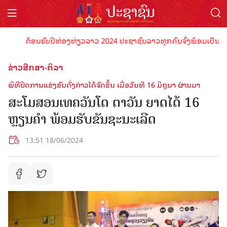
ຕ້ອນຮັບປີທ່ອງທ່ຽວລາວ 2024 ປະຊາຊົນລາວທຸກຄົນຈົ່ງພ້ອມເປັນເຈົ້າພາ
ຂ່າວສືກສາ-ກິລາ
ພິທີປິດການແຂ່ງຂັນດັ່ງກ່າວໄດ້ຈັດຂຶ້ນ ເມື່ອວັນທີ 16 ມິຖຸນາ ຜ່ານມາ
ສະໂມສອນເທຄວັນໂດ ຕາວັນ ຍາດໄດ້ 16
ຫຼຽນຄຳ ພ້ອມຮັບຂັນຊະນະເລີດ
13:51 18/06/2024