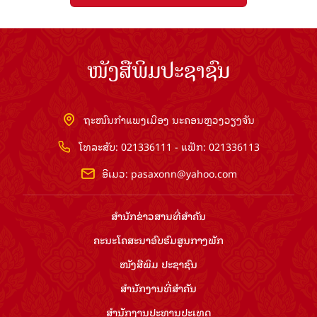
ໜັງສືພິມປະຊາຊົນ
ຖະໜົນກຳແພງເມືອງ ນະຄອນຫຼວງວຽງຈັນ
ໂທລະສັບ: 021336111 - ແຟັກ: 021336113
ອີເມວ:
pasaxonn@yahoo.com
ສຳ​ນັກ​ຂ່າວ​ສານ​ທີ່​ສຳ​ຄັນ​
ຄະນະໂຄສະນາອົບຮົມ​ສູນ​ກາງ​ພັກ
ໜັງສືພິມ ປະ​ຊາ​ຊົນ
ສຳ​ນັກ​ງານ​ທີ່​ສຳ​ຄັນ
ສຳ​ນັກ​ງານ​ປະ​ທານ​ປະ​ເທດ