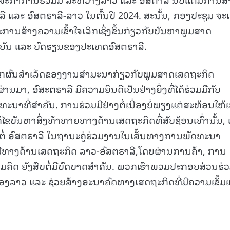
 ແລະ ອົສຕຣາລີ-ລາວ ໃນຕົ້ນປີ 2024. ສະນັ້ນ, ກອງປະຊຸມ ຈະເ
ນສ້າງຄວາມເຂົ້າໃຈເລິກເຊິ່ງຂຶ້ນກ່ຽວກັບບັນຫາພູມສາດ
ຸບັນ ແລະ ບົດຮຽນຂອງປະເທດອົສຕຣາລີ.
ຈາກຜົນສຳເລັດຂອງງານສຳມະນາກ່ຽວກັບພູມສາດເສດຖະກິດ
ານມາ, ອົສະຕຣາລີ ມີຄວາມຍິນດີເປັນຢ່າງຍິ່ງທີ່ໄດ້ຮ່ວມມືກັບ
ົນທະນາທີ່ສຳຄັນ. ການຮ່ວມມືຢ່າງຕໍ່ເນື່ອງບໍ່ພຽງແຕ່ສະທ້ອນໃຫ້
ໄຂບັນຫາສິ່ງທ້າທາຍທາງດ້ານເສດຖະກິດທີ່ສັບຊ້ອນເທົ່ານັ້ນ, 
ີ່ມີຕໍ່ ອົສຕຣາລີ ໃນຖານະຄູ່ຮ່ວມງານໃນເສັ້ນທາງການພັດທະນາ
ືທາງດ້ານເສດຖະກິດ ລາວ-ອົສຕຣາລີ,ໂດຍຜ່ານການຄ້າ, ການ
ຄິດ ຍັງສືບຕໍ່ມີບົດບາດສຳຄັນ. ພວກເຮົາພວມປະກອບສ່ວນຮ່
ອງລາວ ແລະ ຊ່ວຍສ້າງອະນາຄົດທາງເສດຖະກິດທີ່ມີຄວາມເຂັ້ມ