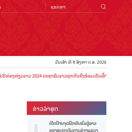
n
ວັນເສົາ ທີ 8 ສິງຫາ ຄ.ສ. 2026
ຽວລາວ 2024 ປະຊາຊົນລາວທຸກຄົນຈົ່ງພ້ອມເປັນເຈົ້າພາບທີ່ດີ ຕ້ອນຮັບນັກທ່ອ
ຂ່າວ​ລ່າ​ສຸດ
ນ
ເປີດປ້າຍຈຸດຝຶກອົບຮົມຢູ່ລາວ
ຂອງສະຖາບັນການຊ່າງແຂວງ