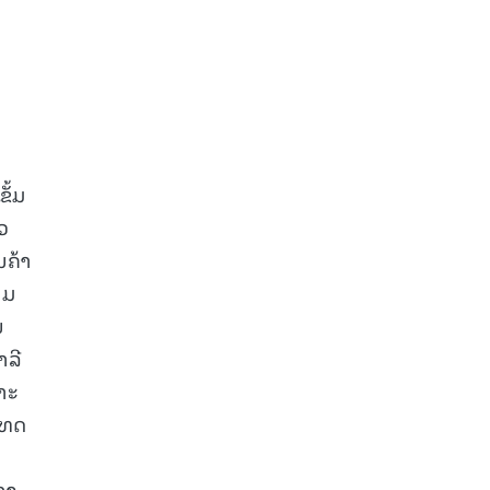
ັ້ມ
ວ
ນຄ້າ
າມ
ນ
າລີ
າະ
ເທດ
າງ