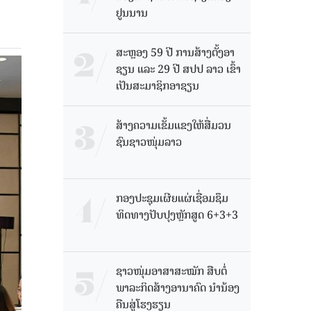
ຢູນນານ
ສະຫຼອງ 59 ປີ ການສ້າງຕັ້ງອາ
ຊຽນ ແລະ 29 ປີ ສປປ ລາວ ເຂົ້າ
ເປັນສະມາຊິກອາຊຽນ
ສ້າງຄວາມເຂັ້ມແຂງໃຫ້ສື່ມວນ
ຊົນຊາວໜຸ່ມລາວ
ກອງປະຊຸມເຜີຍແຜ່ເຊື່ອມຊຶມ
ທິດທາງປັບປຸງຫຼັກສູດ 6+3+3
ຊາວໜຸ່ມອາສາສະໝັກ ສືບຕໍ່
ພາລະກິດສ້າງອານາຄົດ ນໍານ້ອງ
ຄືນສູ່ໂຮງຮຽນ