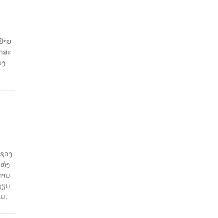
ປ້າຍ
ັກສະ
ວງ
ະຊວງ
ແຫ່ງ
ງການ
ຊຽນ
ວມ.