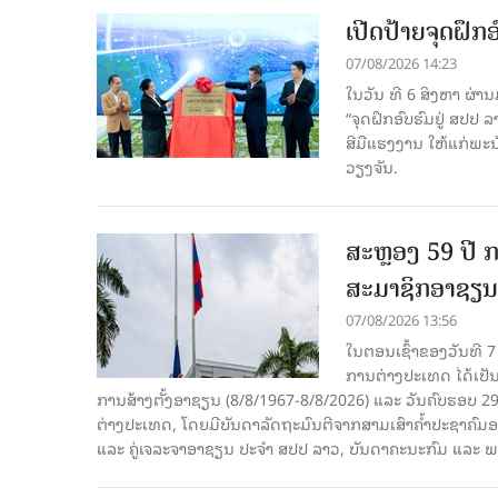
ເປີດປ້າຍຈຸດຝຶ
07/08/2026 14:23
ໃນວັນ ທີ 6 ສິງຫາ ຜ່າ
“ຈຸດຝຶກອົບຮົມຢູ່ ສປປ
ສີມືແຮງງານ ໃຫ້ແກ່ພ
ວຽງຈັນ.
ສະຫຼອງ 59 ປີ ກ
ສະມາຊິກອາຊຽນ
07/08/2026 13:56
ໃນຕອນເຊົ້າຂອງວັນທີ 
ການຕ່າງປະເທດ ໄດ້ເປັນປ
ການສ້າງຕັ້ງອາຊຽນ (8/8/1967-8/8/2026) ແລະ ວັນຄົບຮອບ 29
ຕ່າງປະເທດ, ໂດຍມີບັນດາລັດຖະມົນຕີຈາກສາມເສົາຄໍ້າປະຊາຄ
ແລະ ຄູ່ເຈລະຈາອາຊຽນ ປະຈຳ ສປປ ລາວ, ບັນດາຄະນະກົມ ແລະ ພ