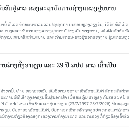
ກອົບຮົມຢູ່ລາວ ຂອງສະຖາບັນການຊ່າງແຂວງຢູນນານ
ນມານີ້ ທີ່ເຂດພັດທະນາກວມລວມໄຊເຊດຖາ ນະຄອນຫຼວງວຽງຈັນ, ໄດ້ຈັດພິທີເປີດ
 ລາວ ຂອງສະຖາບັນການຊ່າງແຂວງຢູນນານ” ຢ່າງເປັນທາງການ , ເພື່ອຝຶກອົບຮົມທ
ະນັກງານ, ສະມາຊິກກຳມະບານ ແລະ ກຳມະກອນ-ຊາວຜູ້ອອກແຮງງານ ຢູ່ນະຄອນຫຼ
ານສ້າງຕັ້ງອາຊຽນ ແລະ 29 ປີ ສປປ ລາວ ເຂົ້າເປັນ
7 ສິງຫານີ້, ທ່ານ ທອງສະຫວັນ ພົມວິຫານ ຮອງນາຍົກລັດຖະມົນຕີ ລັດຖະມົນຕີກ
ະທານພິທີເອົາທຸງອາຊຽນຂຶ້ນສູ່ຍອດເສົາ ເພື່ອສະເຫຼີມ ສະຫຼອງ ຄົບຮອບ 59 ປີ 
 ປີ ທີ່ ສປປ ລາວ ເຂົ້າເປັນສະມາຊິກອາຊຽນ (23/7/1997-23/7/2026) ທີ່ກະຊວ
ົມອາຊຽນ, ບັນດາຮອງລັດຖະມົນຕີ, ບັນດາເອກອັກຄະລັດຖະທູດປະເທດສະມາຊິກອາ
ະນັກງານກ່ຽວຂ້ອງຂອງກະຊວງການຕ່າງປະເທດ ແລະ ກະຊວງທີ່ກ່ຽວຂ້ອງເຂົ້າຮ່