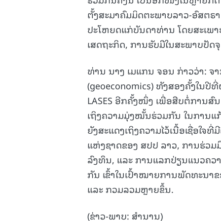
ຕັ້ງສະມາຄົມມິດຕະພາບລາວ-ອົສຕຣາລີ
ປະໂຫຍດແກ່ບັນດາທ່ານ ໂດຍສະເພາະກາ
ເສດຖະກິດ, ການຮັບມືໃນສະພາບປັດຈ
ທ່ານ ນາງ ເມແກນ ຈອນ ກ່າວວ່າ: 
(geoeconomics) ທັງສອງຄັ້ງໃນປີທີ່ຜ່
LASES ອີກຄັ້ງໜຶ່ງ ເພື່ອສືບຕໍ່ການສ
ເຖິງຄວາມມຸ່ງໝັ້ນຮ່ວມກັນ ໃນການແກ້
ຍັງສະແດງເຖິງຄວາມໄວ້ເນື້ອເຊື່ອໃຈທ
ແຫ່ງຊາດຂອງ ສປປ ລາວ, ການຮ່ວມມ
ລົງທຶນ, ແລະ ການແລກປ່ຽນແນວຄວາມ
ກັນ ເຂົ້າໃນເປົ້າໝາຍການພັດທະນາຂ
ແລະ ກວມລວມຫຼາຍຂຶ້ນ.
(ຂ່າວ-ພາບ: ສຳນານ)