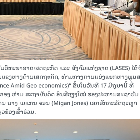
ນວິທະຍາສາດເສດຖະກິດ ແລະ ສັງຄົມແຫ່ງຊາດ (LASES) ໄດ້ຈ
ຂັ້ມແຂງທາງດ້ານເສດຖະກິດ, ທ່າມກາງການແບ່ງແຍກທາງພູມ
e Amid Geo economics)” ຂຶ້ນໃນວັນທີ 17 ມີຖຸນານີ້ ທີ່
ຂອງ ທ່ານ ສະຖາບັນດິດ ອິນສີຊຽງໃໝ່ ຮອງປະທານສະຖາບັນ
່ານ ນາງ ເມແກນ ຈອນ (Migan Jones) ເອກອັກຄະລັດຖະທູດ
ຂ້ອງເຂົ້າຮ່ວມ.