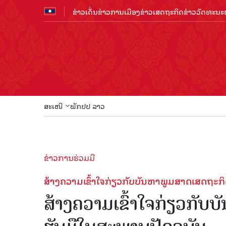
ຂ່າວເດັ່ນ
ຂ່າວການເມືອງ
ຂ່າວເສດຖະກິດ
ຂ່າວວັດທະນະທ
ສະເໜີ
ພັກປປ ລາວ
ຂ່າວການຮ່ວມມື
ສ້າງຄວາມເຂົ້າໃຈກ່ຽວກັບບັນຫາພູມສາດເສດຖະກ
ສ້າງຄວາມເຂົ້າໃຈກ່ຽວກັ