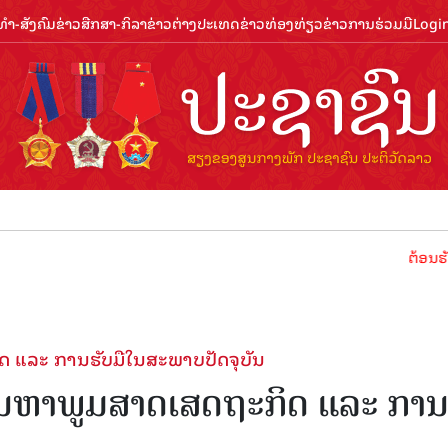
ຳ-ສັງຄົມ
ຂ່າວສືກສາ-ກິລາ
ຂ່າວຕ່າງປະເທດ
ຂ່າວທ່ອງທ່ຽວ
ຂ່າວການຮ່ວມມື
Logi
ຕ້ອນຮັບປີທ່ອງທ່
ິດ ແລະ ການຮັບມືໃນສະພາບປັດຈຸບັນ
ບບັນຫາພູມສາດເສດຖະກິດ ແລະ ກາ