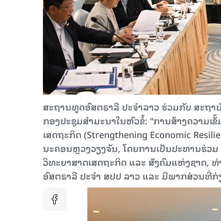
ສະຖານທູດອົສຕຣາລີ ປະຈຳລາວ ຮ່ວມກັບ ສະຖາບັ
ກອງປະຊຸມສຳມະນາໃນຫົວຂໍ້: “ການສ້າງຄວາມເ
ເສດຖະກິດ (Strengthening Economic Resilienc
ນະຄອນຫຼວງວຽງຈັນ, ໂດຍການເປັນປະທານຮ່ວມ 
ວິທະຍາສາດເສດຖະກິດ ແລະ ສັງຄົມແຫ່ງຊາດ, ທ
ອົສຕຣາລີ ປະຈໍາ ສປປ ລາວ ແລະ ມີພາກສ່ວນທີ່ກ່ຽວ