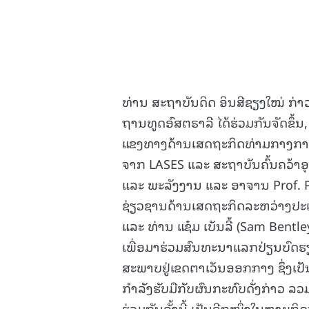
ທ່ານ ສະຖາບັນດິດ ອິນສີຊຽງໃໝ່ ກ່າ
ຖານທູດອົສຕຣາລີ ໄດ້ຮ່ວມກັນຈັດຂຶ້ນ,
ແຂງທາງດ້ານເສດຖະກິດທ່າມກາງການ
ຈາກ LASES ແລະ ສະຖາບັນຄົ້ນຄວ້
ແລະ ພະລັງງານ ແລະ ອາຈານ Prof. 
ຊ່ຽວຊານດ້ານເສດຖະກິດລະຫວ່າງປະເ
ແລະ ທ່ານ ແຊ໋ມ ເບັນລີ້ (Sam Ben
ເພື່ອມາຮ່ວມສົນທະນາແລກປ່ຽນບົດຮ
ສະພາບຢູ່ເຂດຕາເວັນອອກກາງ ຊຶ່ງເປັນຫ
ກຳລັງຮັບມືກັບຜົນກະທົບດັ່ງກ່າວ ລ
ຮ່ວມກັນຄັ້ງນີ້ ເປັນອີກໜຶ່ງໃນຫຼາຍ