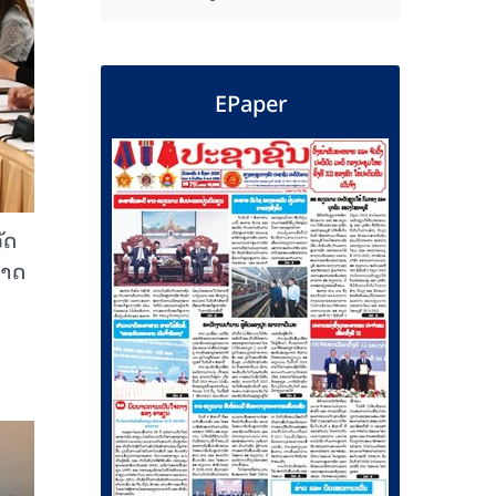
EPaper
ັດ
ສາດ