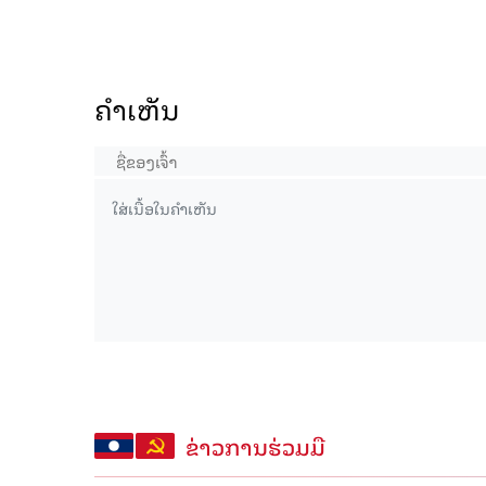
ຄໍາເຫັນ
ຂ່າວການຮ່ວມມື