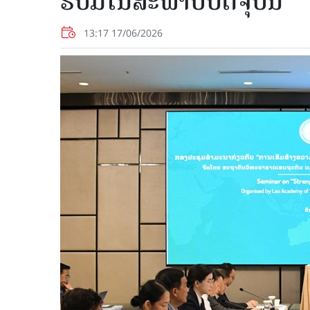
ຮັບມືໃນສະພາບປັດຈຸບັນ
13:17 17/06/2026