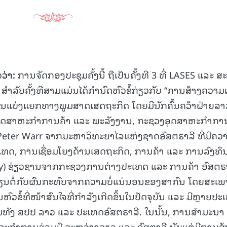
ວ
ວ່າ:
ການຈັດກອງປະຊຸມຄັ້ງນີ້ ຖືເປັນຄັ້ງທີ 3 ທີ່ LASES ແລະ ສະ
 ສໍາລັບຄັ້ງທີສາມແມ່ນໄດ້ກໍານົດຫົວຂໍ້ກ່ຽວກັບ “ການສ້າງຄວາມເຂ
ແບ່ງແຍກທາງພູມສາດເສດຖະກິດ ໂດຍມີນັກຄົ້ນຄວ້າຝ່າຍລາ
າອຸດສາຫະກຳການຄ້າ ແລະ ພະລັງງານ, ກະຊວງອຸດສາຫະກຳກາ
Peter Warr ຈາກມະຫາວິທະຍາໄລແຫ່ງຊາດອົສຕຣາລີ ທີ່ມີຄວ
ທດ, ການເຊື່ອມໂຍງດ້ານເສດຖະກິດ, ການຄ້າ ແລະ ການລົງທຶ
tley) ຊ່ຽວຊານຈາກກະຊວງການຕ່າງປະເທດ ແລະ ການຄ້າ ອົສຕຣ
ຽນຕໍ່ກັບຜົນກະທົບຈາກຄວາມບໍ່ແນ່ນອນຂອງສາກົນ ໂດຍສະເພ
ົວຂໍ້ທີ່ໜ້າສົນໃຈທີ່ກຳລັງເກີດຂຶ້ນໃນປັດຈຸບັນ ແລະ ມີຫຼາຍປະ
ວມທັງ ສປປ ລາວ ແລະ ປະເທດອົສຕຣາລີ. ໃນນັ້ນ, ການສໍາມະນາ
ກິດຈະກໍາການຮ່ວມມື ລະຫວ່າງລາວ ແລະ ອົສຕາລີ ນັບແຕ່ມີການສ້