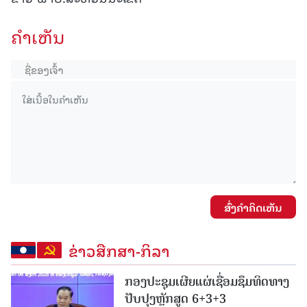
ຄໍາເຫັນ
ສົ່ງຄໍາຄິດເຫັນ
ຂ່າວສືກສາ-ກິລາ
ກອງປະຊຸມເຜີຍແຜ່ເຊື່ອມຊຶມທິດທາງ
ປັບປຸງຫຼັກສູດ 6+3+3