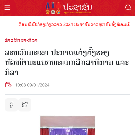
ຕ້ອນຮັບປີທ່ອງທ່ຽວລາວ 2024 ປະຊາຊົນລາວທຸກຄົນຈົ່ງພ້ອມເປັນເຈົ້າ
ຂ່າວສືກສາ-ກິລາ
ສະຫວັນນະເຂດ ປະກາດແຕ່ງຕັ້ງຮອງ
ຫົວໜ້າພະແນກພະແນກສຶກສາທິການ ແລະ
ກິລາ
10:08 09/01/2024