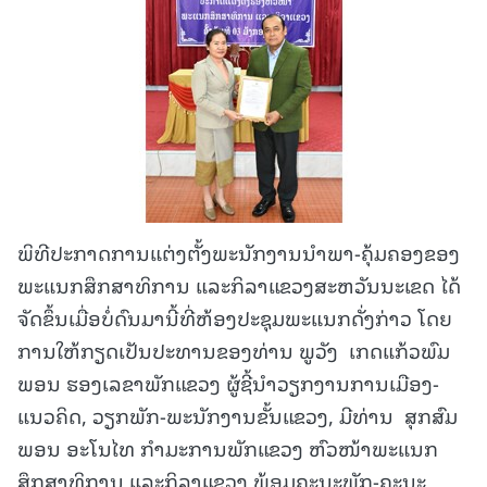
ພິທີປະກາດການແຕ່ງຕັ້ງພະນັກງານນຳພາ-ຄຸ້ມຄອງຂອງ
ພະແນກສຶກສາທິການ ແລະກິລາແຂວງສະຫວັນນະເຂດ ໄດ້
ຈັດຂຶ້ນເມື່ອບໍ່ດົນມານີ້ທີ່ຫ້ອງປະຊຸມພະແນກດັ່ງກ່າວ ໂດຍ
ການໃຫ້ກຽດເປັນປະທານຂອງທ່ານ ພູວັງ ເກດແກ້ວພົມ
ພອນ ຮອງເລຂາພັກແຂວງ ຜູ້ຊີ້ນໍາວຽກງານການເມືອງ-
ແນວຄິດ, ວຽກພັກ-ພະນັກງານຂັ້ນແຂວງ, ມີທ່ານ ສຸກສົມ
ພອນ ອະໂນໄທ ກໍາມະການພັກແຂວງ ຫົວໜ້າພະແນກ
ສຶກສາທິການ ແລະກິລາແຂວງ ພ້ອມຄະນະພັກ-ຄະນະ