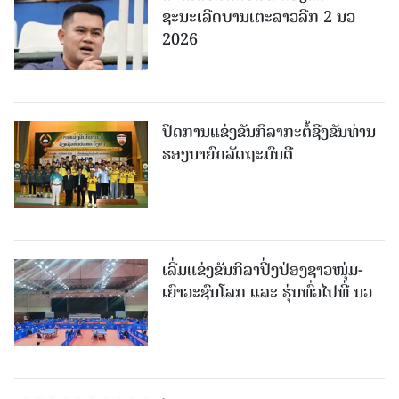
ຊະນະເລີດບານເຕະລາວລີກ 2 ນວ
2026
ປິດການແຂ່ງຂັນກິລາກະຕໍ້ຊີງຂັນທ່ານ
ຮອງນາຍົກລັດຖະມົນຕີ
ເລີ່ມແຂ່ງຂັນກິລາປິ່ງປ່ອງຊາວໜຸ່ມ-
ເຍົາວະຊົນໂລກ ແລະ ຮຸ່ນທົ່ວໄປທີ່ ນວ