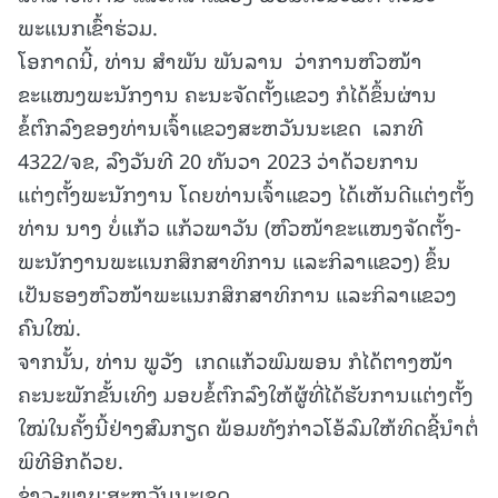
ພະແນກເຂົ້າຮ່ວມ.
ໂອກາດນີ້, ທ່ານ ສໍາພັນ ພັນລານ ວ່າການຫົວໜ້າ
ຂະແໜງພະນັກງານ ຄະນະຈັດຕັ້ງແຂວງ ກໍໄດ້ຂຶ້ນຜ່ານ
ຂໍ້ຕົກລົງຂອງທ່ານເຈົ້າແຂວງສະຫວັນນະເຂດ ເລກທີ
4322/ຈຂ, ລົງວັນທີ 20 ທັນວາ 2023 ວ່າດ້ວຍການ
ແຕ່ງຕັ້ງພະນັກງານ ໂດຍທ່ານເຈົ້າແຂວງ ໄດ້ເຫັນດີແຕ່ງຕັ້ງ
ທ່ານ ນາງ ບໍ່ແກ້ວ ແກ້ວພາວັນ (ຫົວໜ້າຂະແໜງຈັດຕັ້ງ-
ພະນັກງານພະແນກສຶກສາທິການ ແລະກິລາແຂວງ) ຂຶ້ນ
ເປັນຮອງຫົວໜ້າພະແນກສຶກສາທິການ ແລະກິລາແຂວງ
ຄົນໃໝ່.
ຈາກນັ້ນ, ທ່ານ ພູວັງ ເກດແກ້ວພົມພອນ ກໍໄດ້ຕາງໜ້າ
ຄະນະພັກຂັ້ນເທິງ ມອບຂໍ້ຕົກລົງໃຫ້ຜູ້ທີ່ໄດ້ຮັບການແຕ່ງຕັ້ງ
ໃໝ່ໃນຄັ້ງນີ້ຢ່າງສົມກຽດ ພ້ອມທັງກ່າວໂອ້ລົມໃຫ້ທິດຊີ້ນຳຕໍ່
ພິທີອີກດ້ວຍ.
ຂ່າວ-ພາບ:ສະຫວັນນະເຂດ