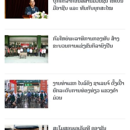
ບຸກຄະລາກອນສື່ສານມວນຊົນ ໃຫ້ເປັນ
ມືອາຊີບ ແລະ ທັນກັບຍຸກສະໄໝ
ກົມໃຫຍ່ພະລາທິການກອງທັບ ສ້າງ
ຂະບວນການແຂ່ງຂັນກິລາຍິງປືນ
ງານທ່າແຂກ ໄບລ໌ຄິງ ຊາເລນຈ໌ ຕັ້ງເປົ້າ
ຍົກລະດັບການທ່ອງທ່ຽວ ແຂວງຄໍາ
ມ່ວນ
ສະໂມສອນເຄເອັມທີ ຄອງຂັນ