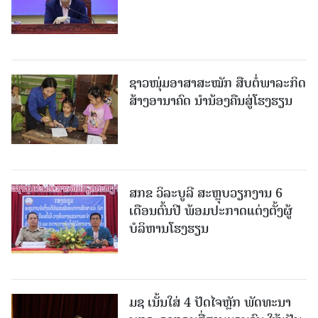
ຊາວໜຸ່ມອາສາສະໝັກ ສືບຕໍ່ພາລະກິດ
ສ້າງອານາຄົດ ນໍານ້ອງຄືນສູ່ໂຮງຮຽນ
ສກຂ ວິລະບູລີ ສະຫຼຸບວຽກງານ 6
ເດືອນຕົ້ນປີ ພ້ອມປະກາດແຕ່ງຕັ້ງຜູ້
ບໍລິຫານໂຮງຮຽນ
ມຊ ເນັ້ນໃສ່ 4 ປັດໄຈຫຼັກ ພັດທະນາ