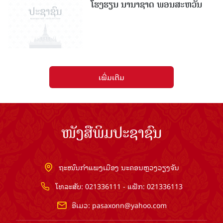
ໂຮງຮຽນ ນານາຊາດ ພອນສະຫວັນ
ເພີ່ມເຕີມ
ໜັງສືພິມປະຊາຊົນ
ຖະໜົນກຳແພງເມືອງ ນະຄອນຫຼວງວຽງຈັນ
ໂທລະສັບ: 021336111 - ແຟັກ: 021336113
ອີເມວ:
pasaxonn@yahoo.com