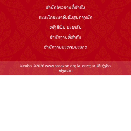
ສຳ​ນັກ​ຂ່າວ​ສານ​ທີ່​ສຳ​ຄັນ​
ຄະນະໂຄສະນາອົບຮົມ​ສູນ​ກາງ​ພັກ
ໜັງສືພິມ ປະ​ຊາ​ຊົນ
ສຳ​ນັກ​ງານ​ທີ່​ສຳ​ຄັນ
ສຳ​ນັກ​ງານ​ປະ​ທານ​ປະ​ເທດ
ລິຂະສິດ ©2026 www.pasaxon.org.la. ສະຫງວນໄວ້ເຊິງສິດ
ທັງຫມົດ