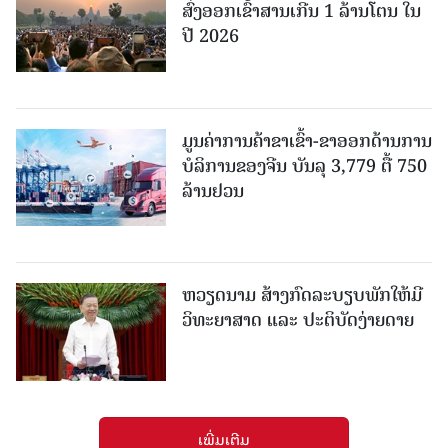
ສົ່ງອອກເຂົ້າສານເກີນ 1 ລ້ານໂຕນ ໃນ
ປີ 2026
ມູນຄ່າການຄ້າຂາເຂົ້າ-ຂາອອກດ້ານການ
ບໍລິການຂອງຈີນ ບັນລຸ 3,779 ຕື້ 750
ລ້ານຢວນ
ຫວຽດນາມ ສ້າງກົດລະບຽບພັກໃຫ້ມີ
ວິທະຍາສາດ ແລະ ປະຕິບັດງ່າຍດາຍ
ເພີ່ມເຕີມ