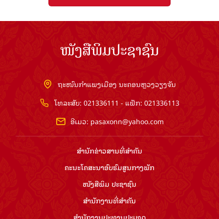
ໜັງສືພິມປະຊາຊົນ
ຖະໜົນກຳແພງເມືອງ ນະຄອນຫຼວງວຽງຈັນ
ໂທລະສັບ: 021336111 - ແຟັກ: 021336113
ອີເມວ:
pasaxonn@yahoo.com
ສຳ​ນັກ​ຂ່າວ​ສານ​ທີ່​ສຳ​ຄັນ​
ຄະນະໂຄສະນາອົບຮົມ​ສູນ​ກາງ​ພັກ
ໜັງສືພິມ ປະ​ຊາ​ຊົນ
ສຳ​ນັກ​ງານ​ທີ່​ສຳ​ຄັນ
ສຳ​ນັກ​ງານ​ປະ​ທານ​ປະ​ເທດ