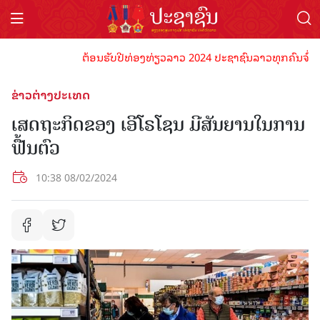
ຕ້ອນຮັບປີທ່ອງທ່ຽວລາວ 2024 ປະຊາຊົນລາວທຸກຄົນຈົ່ງພ້ອມເ
ຂ່າວຕ່າງປະເທດ
ເສດຖະກິດຂອງ ເອີໂຣໂຊນ ມີສັນຍານໃນການ
ຟື້ນຕົວ
10:38 08/02/2024