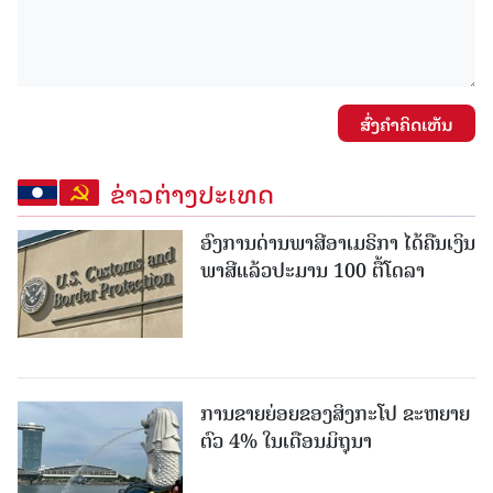
ສົ່ງຄໍາຄິດເຫັນ
ຂ່າວຕ່າງປະເທດ
ອົງການດ່ານພາສີອາເມຣິກາ ໄດ້ຄືນເງິນ
ພາສີແລ້ວປະມານ 100 ຕື້ໂດລາ
ການຂາຍຍ່ອຍຂອງສິງກະໂປ ຂະຫຍາຍ
ຕົວ 4% ໃນເດືອນມິຖຸນາ