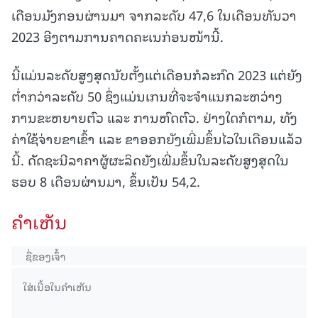
ເດືອນມັງກອນຜ່ານມາ ຈາກລະດັບ 47,6 ໃນເດືອນທັນວາ
2023 ອີງຕາມການຄາດຄະເນກ່ອນໜ້ານີ້.
ນີ້ແມ່ນລະດັບສູງສຸດນັບຕັ້ງແຕ່ເດືອນກໍລະກົດ 2023 ແຕ່ຍັງ
ຕໍ່າກວ່າລະດັບ 50 ຊຶ່ງແມ່ນເກນທີ່ຈະຈໍາແນກລະຫວ່າງ
ການຂະຫຍາຍຕົວ ແລະ ການຫົດຕົວ. ຢ່າງໃດກໍຕາມ, ທັງ
ຄ່າໃຊ້ຈ່າຍຂາເຂົ້າ ແລະ ຂາອອກຍັງເພີ່ມຂຶ້ນໄວໃນເດືອນແລ້ວ
ນີ້. ດັດຊະນີລາຄາຜູ້ຜະລິດຍັງເພີ່ມຂຶ້ນໃນລະດັບສູງສຸດໃນ
ຮອບ 8 ເດືອນຜ່ານມາ, ຂຶ້ນເປັນ 54,2.
ຄໍາເຫັນ