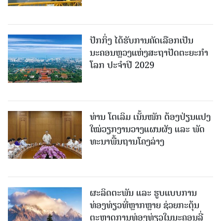
ປັກກິ່ງ ໄດ້ຮັບການຄັດເລືອກເປັນ
ນະຄອນຫຼວງແຫ່ງສະຖາປັດຕະຍະກຳ
ໂລກ ປະຈຳປີ 2029
ທ່ານ ໂຕ​ເລິມ ເນັ້ນໜັກ ຕ້ອງ​ປ່ຽນ​ແປງ​
ໃໝ່​ວຽກ​ງານ​ວາງ​ແຜນ​ຜັງ ແລະ ​ພັດ​
ທະ​ນາ​ພື້ນ​ຖານ​ໂຄງ​ລ່າງ
ຜະລິດຕະພັນ ແລະ ຮູບແບບການ
ທ່ອງທ່ຽວທີ່ຫຼາກຫຼາຍ ຊ່ວຍກະຕຸ້ນ
ຕະຫຼາດການທ່ອງທ່ຽວໃນນະຄອນລີ່