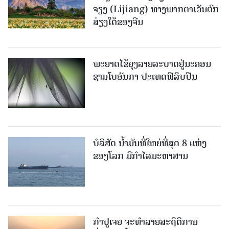
ຈຽງ (Lijiang) ທາງພາກຕາເວັນຕົກ
ສ່ຽງໃຕ້ຂອງຈີນ
ພະຍາດໄຂ້ຍຸງລາຍລະບາດຢູ່ນະຄອນ
ຊາມໂບ​ອັນກາ ປະເທດຟີລິບປິນ
ບໍລິສັດ ນ້ຳມັນທີ່ໃຫຍ່ທີ່ສຸດ 8 ແຫ່ງ
ຂອງໂລກ ມີກຳໄລມະຫາສານ
ກຳປູເຈຍ ຈະທຳລາຍສະຖິຕິການ