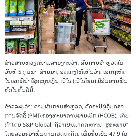
ຂ່າວສານຫວຽດນາມລາຍງານວ່າ: ຜົນການສຳຫຼວດໃນ
ວັນທີ 5 ກຸມພາ ຜ່ານມາ, ສະແດງໃຫ້ເຫັນວ່າ: ເສດຖະກິດ
ໃນເຂດທີ່ນຳໃຊ້ສະກຸນເງິນ ເອີໂຣ (ເອີໂຣໂຊນ) ມີສັນຍານຟື້ນ
ຕົວໃນຕົ້ນປີນີ້.
ຂ່າວລະບຸວ່າ: ຕາມຜົນການສຳຫຼວດ, ດັດຊະນີຜູ້ຄຸ້ມຄອງ
ການຈັດຊື້ (PMI) ຂອງທະນາຄານຮາມເບີກ (HCOB), ເກັບ
ກຳໂດຍ S&P Global, ຖືວ່າເປັນມາດຕະການ “ສຸຂະພາບ”
ໂດຍລວມຂອງພື້ນຖານເສດຖະກິດ, ເພີ່ມຂຶ້ນເປັນ 47,9 ໃນ