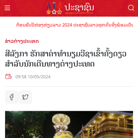
ຕ້ອນຮັບປີທ່ອງທ່ຽວລາວ 2024 ປະຊາຊົນລາວທຸກຄົນຈົ່ງພ້ອມເປັນເຈົ້າພາ
ຂ່າວຕ່າງປະເທດ
ສີລັງກາ ຮັກສາຄ່າທໍານຽມວີຊາເຂົ້າຄັ້ງດຽວ
ສຳລັບນັກເດີນທາງຕ່າງປະເທດ
09:58 10/05/2024