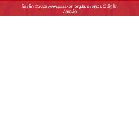
ລິຂະສິດ ©2026 www.pasaxon.org.la. ສະຫງວນໄວ້ເຊິງສິດ
ທັງຫມົດ