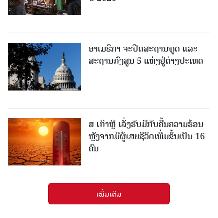
ອາເມຣິກາ ຈະປິດສະຖານທູດ ແ​ລະ
ສະຖານກົງສູນ 5 ແຫ່ງ​ຢູ່​ຕ່າງ​ປະ​ເທດ
ສ ເກົາຫຼີ ເລັ່ງຮັບມືກັບຄື້ນຄວາມຮ້ອນ
ຫຼັງຈາກມີຜູ້ເສຍຊີວິດເພີ່ມຂຶ້ນເປັນ 16
ຄົນ
ເພີ່ມເຕີມ