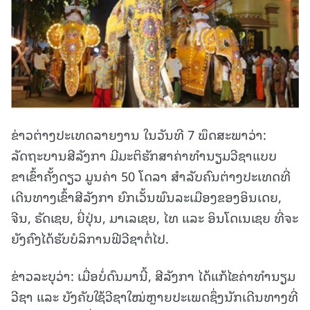
ຂ່າວຕ່າງປະເທດລາຍງານ ໃນວັນທີ 7 ພຶດສະພາວ່າ:
ລັດຖະບານສີລັງກາ ມີມະຕິຮັກສາຄ່າທຳນຽມວີຊາແບບ
ຂາເຂົ້າຄັ້ງດຽວ ມູນຄ່າ 50 ໂດລາ ສຳລັບຄົນຕ່າງປະເທດທີ່
ເດີນທາງເຂົ້າສີລັງກາ ຍົກເວັ້ນພົນລະເມືອງຂອງອິນເດຍ,
ຈີນ, ຣັດເຊຍ, ຍີ່ປຸ່ນ, ມາເລເຊຍ, ໄທ ແລະ ອິນໂດເນເຊຍ ທີ່ຈະ
ຍັງຄົງໄດ້ຮັບບໍລິການຟີວີຊາຕໍ່ໄປ.
ຂ່າວລະບຸວ່າ: ເມື່ອບໍ່ດົນມານີ້, ສີລັງກາ ໄດ້ແກ້ໄຂຄ່າທຳນຽມ
ວີຊາ ແລະ ບັງຄັບໃຊ້ວີຊາໃໝ່ຫຼາຍປະເພດຊຶ່ງນັກເດີນທາງທີ່