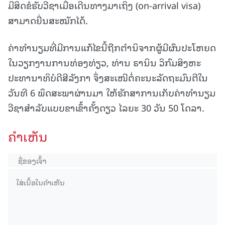
ມີສິດຂໍຮັບວີຊາເມື່ອເດີນທາງມາເຖິງ (on-arrival visa)
ສາມາດຍື່ນສະໝັກໄດ້.
ຄ່າທຳນຽມທີ່ມີການແກ້ໄຂນີ້ຖືກຕຳນິຈາກຜູ້ມີຜົນປະໂຫຍດ
ໃນວຽກງານການທ່ອງທ່ຽວ, ທ່ານ ຣານິນ ວິກົມສິງຫະ
ປະທານາທິບໍດີສີລັງກາ ຈຶ່ງສະເໜີຕໍ່ຄະນະລັດຖະມົນຕີໃນ
ວັນທີ 6 ພຶດສະພາຜ່ານມາ ໃຫ້ຮັກສາການເກັບຄ່າທຳນຽມ
ວີຊາສຳລັບແບບຂາເຂົ້າຄັ້ງດຽວ ໄລຍະ 30 ວັນ 50 ໂດລາ.
ຄໍາເຫັນ