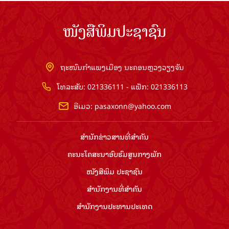
ໜັງສືພິມປະຊາຊົນ
ຖະໜົນກຳແພງເມືອງ ນະຄອນຫຼວງວຽງຈັນ
ໂທລະສັບ: 021336111 - ແຟັກ: 021336113
ອີເມວ:
pasaxonn@yahoo.com
ສຳ​ນັກ​ຂ່າວ​ສານ​ທີ່​ສຳ​ຄັນ​
ຄະນະໂຄສະນາອົບຮົມ​ສູນ​ກາງ​ພັກ
ໜັງສືພິມ ປະ​ຊາ​ຊົນ
ສຳ​ນັກ​ງານ​ທີ່​ສຳ​ຄັນ
ສຳ​ນັກ​ງານ​ປະ​ທານ​ປະ​ເທດ