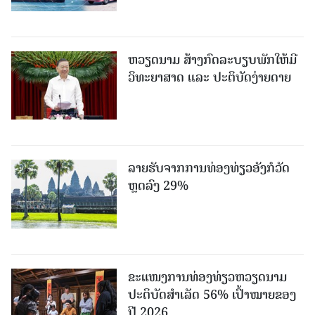
ຫວຽດນາມ ສ້າງກົດລະບຽບພັກໃຫ້ມີ
ວິທະຍາສາດ ແລະ ປະຕິບັດງ່າຍດາຍ
ລາຍຮັບຈາກການທ່ອງທ່ຽວອັງກໍວັດ
ຫຼດລົງ 29%
ຂະ​ແໜງ​ການ​ທ່ອງ​ທ່ຽວຫວຽດນາມ ​
ປະ​ຕິ​ບັດ​ສຳ​ເລັດ 56% ເປົ້າ​ໝາຍຂອງ
ປີ 2026