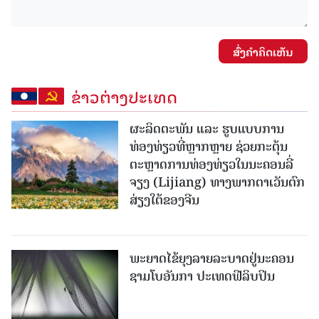
ສົ່ງຄໍາຄິດເຫັນ
ຂ່າວຕ່າງປະເທດ
ຜະລິດຕະພັນ ແລະ ຮູບແບບການ
ທ່ອງທ່ຽວທີ່ຫຼາກຫຼາຍ ຊ່ວຍກະຕຸ້ນ
ຕະຫຼາດການທ່ອງທ່ຽວໃນນະຄອນລີ່
ຈຽງ (Lijiang) ທາງພາກຕາເວັນຕົກ
ສ່ຽງໃຕ້ຂອງຈີນ
ພະຍາດໄຂ້ຍຸງລາຍລະບາດຢູ່ນະຄອນ
ຊາມໂບ​ອັນກາ ປະເທດຟີລິບປິນ