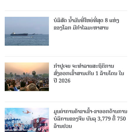
ບໍລິສັດ ນ້ຳມັນທີ່ໃຫຍ່ທີ່ສຸດ 8 ແຫ່ງ
ຂອງໂລກ ມີກຳໄລມະຫາສານ
ກຳປູເຈຍ ຈະທຳລາຍສະຖິຕິການ
ສົ່ງອອກເຂົ້າສານເກີນ 1 ລ້ານໂຕນ ໃນ
ປີ 2026
ມູນຄ່າການຄ້າຂາເຂົ້າ-ຂາອອກດ້ານການ
ບໍລິການຂອງຈີນ ບັນລຸ 3,779 ຕື້ 750
ລ້ານຢວນ