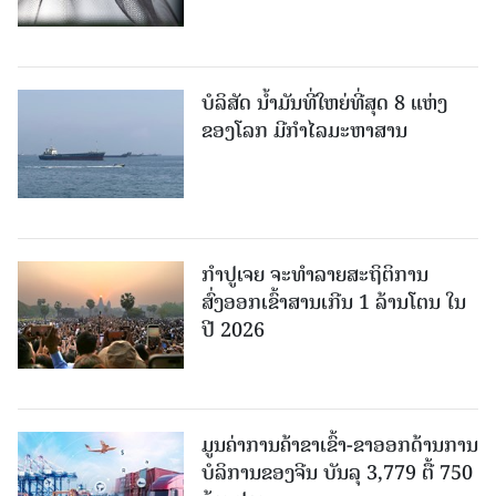
ບໍລິສັດ ນ້ຳມັນທີ່ໃຫຍ່ທີ່ສຸດ 8 ແຫ່ງ
ຂອງໂລກ ມີກຳໄລມະຫາສານ
ກຳປູເຈຍ ຈະທຳລາຍສະຖິຕິການ
ສົ່ງອອກເຂົ້າສານເກີນ 1 ລ້ານໂຕນ ໃນ
ປີ 2026
ມູນຄ່າການຄ້າຂາເຂົ້າ-ຂາອອກດ້ານການ
ບໍລິການຂອງຈີນ ບັນລຸ 3,779 ຕື້ 750