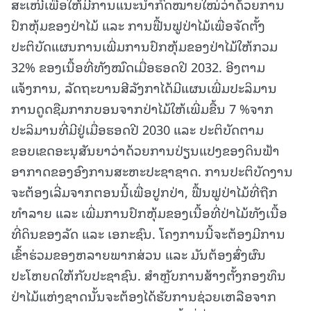
ສະເໜີເພື່ອໃຫ້ມີການແນະນຳກົດໝາຍໃໝ່ວ່າດ້ວຍການ
ປົກຫຸ້ມຂອງປ່າໄມ້ ແລະ ການຟື້ນຟູປ່າໄມ້ເພື່ອຈັດຕັ້ງ
ປະຕິບັດແຜນການເພີ່ມການປົກຫຸ້ມຂອງປ່າໄມ້ໃຫ້ກວມ
32% ຂອງເນື້ອທີ່ທັງໝົດເມື່ອຮອດປີ 2032. ອີງຕາມ
ແຈ້ງການ, ລັດຖະບານສີລັງກາໄດ້ມີແຜນເພີ່ມປະລິມານ
ການດູດຊືມກາກບອນຈາກປ່າໄມ້ໃຫ້ເພີ່ມຂື້ນ 7 %ຈາກ
ປະລິມານທີ່ມີຢູ່ເມື່ອຮອດປີ 2030 ແລະ ປະຕິບັດຕາມ
ຂອບເຂດອະນຸສັນຍາວ່າດ້ວຍການປ່ຽນແປງຂອງດິນຟ້າ
ອາກາດຂອງອົງການສະຫະປະຊາຊາດ. ການປະຕິບັດງານ
ຈະຕ້ອງເລີ່ມຈາກຕອນນີ້ເພື່ອປູກປ່າ, ຟື້ນຟູປ່າໄມ້ທີ່ຖືກ
ທຳລາຍ ແລະ ເພີ່ມການປົກຫຸ້ມຂອງເນື້ອທີ່ປ່າໄມ້ທັງເນື້ອ
ທີ່ດິນຂອງລັດ ແລະ ເອກະຊົນ. ໂຄງການນີ້ຈະຕ້ອງມີການ
ເຂົ້າຮ່ວມຂອງຫລາຍພາກສ່ວນ ແລະ ມັນຕ້ອງສົ່ງຜົນ
ປະໂຫຍດໃຫ້ກັບປະຊາຊົນ. ສຳຫຼັບການສ້າງຕັ້ງກອງທຶນ
ປ່າໄມ້ແຫ່ງຊາດນັ້ນຈະຕ້ອງໄດ້ຮັບການຊ່ວຍເຫລືອຈາກ