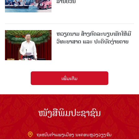
ລ້ານຢວນ
ຫວຽດນາມ ສ້າງກົດລະບຽບພັກໃຫ້ມີ
ວິທະຍາສາດ ແລະ ປະຕິບັດງ່າຍດາຍ
ເພີ່ມເຕີມ
ໜັງສືພິມປະຊາຊົນ
ຖະໜົນກຳແພງເມືອງ ນະຄອນຫຼວງວຽງຈັນ