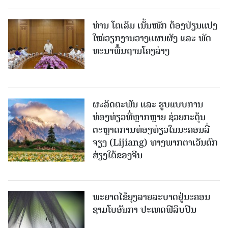
ທ່ານ ໂຕ​ເລິມ ເນັ້ນໜັກ ຕ້ອງ​ປ່ຽນ​ແປງ​
ໃໝ່​ວຽກ​ງານ​ວາງ​ແຜນ​ຜັງ ແລະ ​ພັດ​
ທະ​ນາ​ພື້ນ​ຖານ​ໂຄງ​ລ່າງ
ຜະລິດຕະພັນ ແລະ ຮູບແບບການ
ທ່ອງທ່ຽວທີ່ຫຼາກຫຼາຍ ຊ່ວຍກະຕຸ້ນ
ຕະຫຼາດການທ່ອງທ່ຽວໃນນະຄອນລີ່
ຈຽງ (Lijiang) ທາງພາກຕາເວັນຕົກ
ສ່ຽງໃຕ້ຂອງຈີນ
ພະຍາດໄຂ້ຍຸງລາຍລະບາດຢູ່ນະຄອນ
ຊາມໂບ​ອັນກາ ປະເທດຟີລິບປິນ