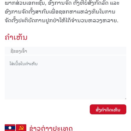
ພາກສ່ວນເອກະຊົນ, ອົງການຈັດ ຕັ້ງທີ່ບໍ່ສັງກັດລັດ ແລະ
ອົງການຈັດຕັ້ງສາກົນເພື່ອຊອກຫາແຫລ່ງທຶນໃນການ
ຈັດຕັ້ງປະຕິບັດການປູກປ່າໃຫ້ໄດ້ຈຳນວນຫລວງຫລາຍ.
ຄໍາເຫັນ
ສົ່ງຄໍາຄິດເຫັນ
ຂ່າວຕ່າງປະເທດ