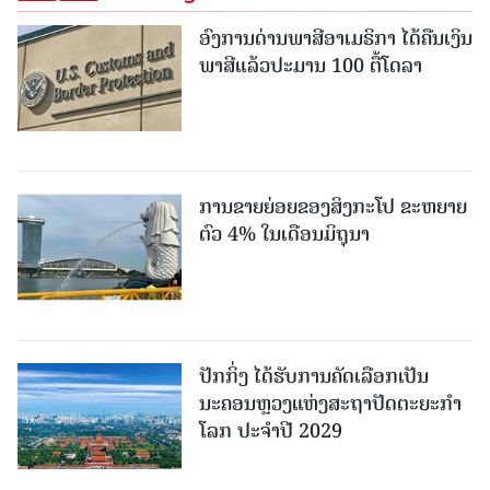
ອົງການດ່ານພາສີອາເມຣິກາ ໄດ້ຄືນເງິນ
ພາສີແລ້ວປະມານ 100 ຕື້ໂດລາ
ການຂາຍຍ່ອຍຂອງສິງກະໂປ ຂະຫຍາຍ
ຕົວ 4% ໃນເດືອນມິຖຸນາ
ປັກກິ່ງ ໄດ້ຮັບການຄັດເລືອກເປັນ
ນະຄອນຫຼວງແຫ່ງສະຖາປັດຕະຍະກຳ
ໂລກ ປະຈຳປີ 2029