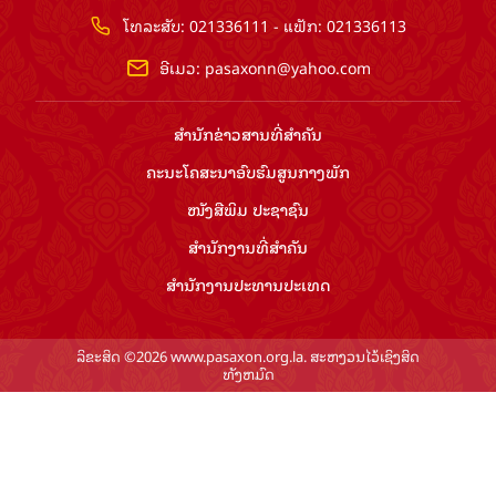
ໂທລະສັບ: 021336111 - ແຟັກ: 021336113
ອີເມວ:
pasaxonn@yahoo.com
ສຳ​ນັກ​ຂ່າວ​ສານ​ທີ່​ສຳ​ຄັນ​
ຄະນະໂຄສະນາອົບຮົມ​ສູນ​ກາງ​ພັກ
ໜັງສືພິມ ປະ​ຊາ​ຊົນ
ສຳ​ນັກ​ງານ​ທີ່​ສຳ​ຄັນ
ສຳ​ນັກ​ງານ​ປະ​ທານ​ປະ​ເທດ
ລິຂະສິດ ©2026 www.pasaxon.org.la. ສະຫງວນໄວ້ເຊິງສິດ
ທັງຫມົດ