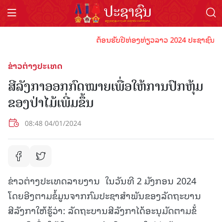
ຕ້ອນຮັບປີທ່ອງທ່ຽວລາວ 2024 ປະຊາຊົນລາວທຸກຄ
ຂ່າວຕ່າງປະເທດ
ສີລັງກາອອກກົດໝາຍເພື່ອໃຫ້ການປົກຫຸ້ມ
ຂອງປ່າໄມ້ເພີ່ມຂຶ້ນ
08:48 04/01/2024
ຂ່າວຕ່າງປະເທດລາຍງານ ໃນວັນທີ 2 ມັງກອນ 2024
ໂດຍອີງຕາມຂໍ້ມູນຈາກກົມປະຊາສຳພັນຂອງລັດຖະບານ
ສີລັງກາໃຫ້ຮູ້ວ່າ: ລັດຖະບານສີລັງກາໄດ້ອະນຸມັດຕາມຂ້ໍ