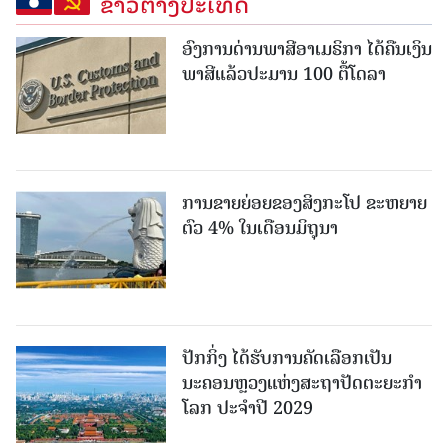
ຂ່າວຕ່າງປະເທດ
ອົງການດ່ານພາສີອາເມຣິກາ ໄດ້ຄືນເງິນ
ພາສີແລ້ວປະມານ 100 ຕື້ໂດລາ
ການຂາຍຍ່ອຍຂອງສິງກະໂປ ຂະຫຍາຍ
ຕົວ 4% ໃນເດືອນມິຖຸນາ
ປັກກິ່ງ ໄດ້ຮັບການຄັດເລືອກເປັນ
ນະຄອນຫຼວງແຫ່ງສະຖາປັດຕະຍະກຳ
ໂລກ ປະຈຳປີ 2029