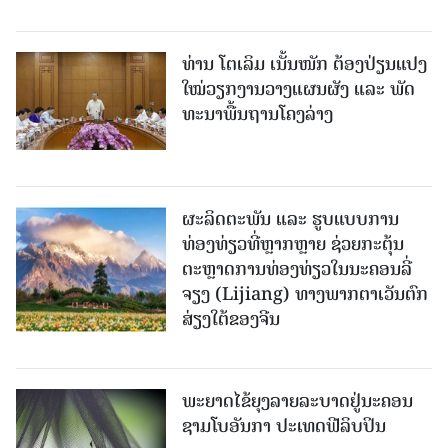
ທ່ານ ໂຕ​ເລິມ ເນັ້ນໜັກ ຕ້ອງ​ປ່ຽນ​ແປງ​
ໃໝ່​ວຽກ​ງານ​ວາງ​ແຜນ​ຜັງ ແລະ ​ພັດ​
ທະ​ນາ​ພື້ນ​ຖານ​ໂຄງ​ລ່າງ
ຜະລິດຕະພັນ ແລະ ຮູບແບບການ
ທ່ອງທ່ຽວທີ່ຫຼາກຫຼາຍ ຊ່ວຍກະຕຸ້ນ
ຕະຫຼາດການທ່ອງທ່ຽວໃນນະຄອນລີ່
ຈຽງ (Lijiang) ທາງພາກຕາເວັນຕົກ
ສ່ຽງໃຕ້ຂອງຈີນ
ພະຍາດໄຂ້ຍຸງລາຍລະບາດຢູ່ນະຄອນ
ຊາມໂບ​ອັນກາ ປະເທດຟີລິບປິນ