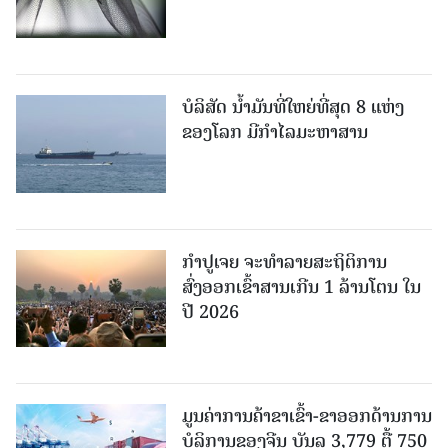
ບໍລິສັດ ນ້ຳມັນທີ່ໃຫຍ່ທີ່ສຸດ 8 ແຫ່ງ
ຂອງໂລກ ມີກຳໄລມະຫາສານ
ກຳປູເຈຍ ຈະທຳລາຍສະຖິຕິການ
ສົ່ງອອກເຂົ້າສານເກີນ 1 ລ້ານໂຕນ ໃນ
ປີ 2026
ມູນຄ່າການຄ້າຂາເຂົ້າ-ຂາອອກດ້ານການ
ບໍລິການຂອງຈີນ ບັນລຸ 3,779 ຕື້ 750