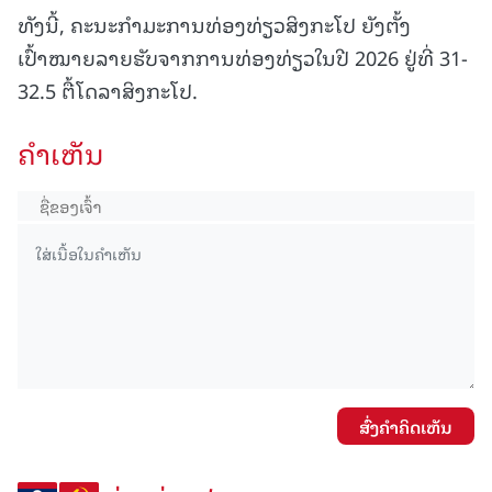
ທັງນີ້, ຄະນະກຳມະການທ່ອງທ່ຽວສິງກະໂປ ຍັງຕັ້ງ
ເປົ້າໝາຍລາຍຮັບຈາກການທ່ອງທ່ຽວໃນປີ 2026 ຢູ່ທີ່ 31-
32.5 ຕື້ໂດລາສິງກະໂປ.
ຄໍາເຫັນ
ສົ່ງຄໍາຄິດເຫັນ