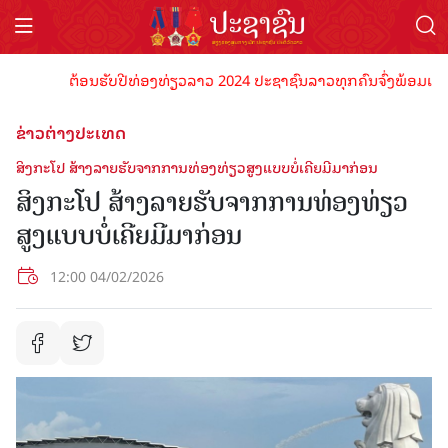
ຕ້ອນຮັບປີທ່ອງທ່ຽວລາວ 2024 ປະຊາຊົນລາວທຸກຄົນຈົ່ງພ້ອມເປັນເຈົ້
ຂ່າວຕ່າງປະເທດ
ສິງກະໂປ ສ້າງລາຍຮັບຈາກການທ່ອງທ່ຽວສູງແບບບໍ່ເຄີຍມີມາກ່ອນ
ສິງກະໂປ ສ້າງລາຍຮັບຈາກການທ່ອງທ່ຽວ
ສູງແບບບໍ່ເຄີຍມີມາກ່ອນ
12:00 04/02/2026