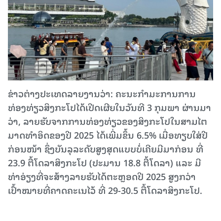
ຂ່າວຕ່າງປະເທດລາຍງານວ່າ: ຄະນະກຳມະການການ
ທ່ອງທ່ຽວສິງກະໂປໄດ້ເປີດເຜີຍໃນວັນທີ 3 ກຸມພາ ຜ່ານມາ
ວ່າ, ລາຍຮັບຈາກການທ່ອງທ່ຽວຂອງສິງກະໂປໃນສາມໄຕ
ມາດທຳອິດຂອງປີ 2025 ໄດ້ເພີ່ມຂຶ້ນ 6.5% ເມື່ອທຽບໃສ່ປີ
ກ່ອນໜ້າ ຊຶ່ງບັນລຸລະດັບສູງສຸດແບບບໍ່ເຄີຍມີມາກ່ອນ ທີ່
23.9 ຕື້ໂດລາສິງກະໂປ (ປະມານ 18.8 ຕື້ໂດລາ) ແລະ ມີ
ທ່າອ່ຽງທີ່ຈະສ້າງລາຍຮັບໄດ້ຕະຫຼອດປີ 2025 ສູງກວ່າ
ເປົ້າໝາຍທີ່ຄາດຄະເນໄວ້ ທີ່ 29-30.5 ຕື້ໂດລາສິງກະໂປ.