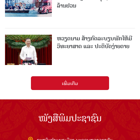
ລ້ານຢວນ
ຫວຽດນາມ ສ້າງກົດລະບຽບພັກໃຫ້ມີ
ວິທະຍາສາດ ແລະ ປະຕິບັດງ່າຍດາຍ
ເພີ່ມເຕີມ
ໜັງສືພິມປະຊາຊົນ
ຖະໜົນກຳແພງເມືອງ ນະຄອນຫຼວງວຽງຈັນ