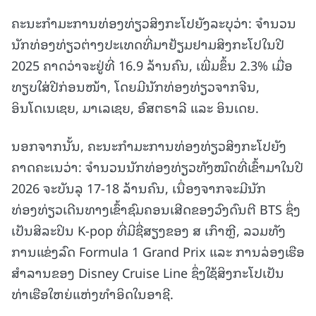
ຄະນະກຳມະການທ່ອງທ່ຽວສິງກະໂປຍັງລະບຸວ່າ: ຈໍານວນ
ນັກທ່ອງທ່ຽວຕ່າງປະເທດທີ່ມາຢ້ຽມຢາມສິງກະໂປໃນປີ
2025 ຄາດວ່າຈະຢູ່ທີ່ 16.9 ລ້ານຄົນ, ເພີ່ມຂຶ້ນ 2.3% ເມື່ອ
ທຽບໃສ່ປີກ່ອນໜ້າ, ໂດຍມີນັກທ່ອງທ່ຽວຈາກຈີນ,
ອິນໂດເນເຊຍ, ມາເລເຊຍ, ອົສຕຣາລີ ແລະ ອິນເດຍ.
ນອກຈາກນັ້ນ, ຄະນະກຳມະການທ່ອງທ່ຽວສິງກະໂປຍັງ
ຄາດຄະເນວ່າ: ຈໍານວນນັກທ່ອງທ່ຽວທັງໝົດທີ່ເຂົ້າມາໃນປີ
2026 ຈະບັນລຸ 17-18 ລ້ານຄົນ, ເນື່ອງຈາກຈະມີນັກ
ທ່ອງທ່ຽວເດີນທາງເຂົ້າຊົມຄອນເສີດຂອງວົງດົນຕີ BTS ຊຶ່ງ
ເປັນສິລະປິນ K-pop ທີ່ມີຊື່ສຽງຂອງ ສ ເກົາຫຼີ, ລວມທັງ
ການແຂ່ງລົດ Formula 1 Grand Prix ແລະ ການລ່ອງເຮືອ
ສຳລານຂອງ Disney Cruise Line ຊຶ່ງໃຊ້ສິງກະໂປເປັນ
ທ່າເຮືອໃຫຍ່ແຫ່ງທໍາອິດໃນອາຊີ.