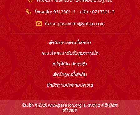
ໂທລະສັບ: 021336111 - ແຟັກ: 021336113
ອີເມວ:
pasaxonn@yahoo.com
ສຳ​ນັກ​ຂ່າວ​ສານ​ທີ່​ສຳ​ຄັນ​
ຄະນະໂຄສະນາອົບຮົມ​ສູນ​ກາງ​ພັກ
ໜັງສືພິມ ປະ​ຊາ​ຊົນ
ສຳ​ນັກ​ງານ​ທີ່​ສຳ​ຄັນ
ສຳ​ນັກ​ງານ​ປະ​ທານ​ປະ​ເທດ
ລິຂະສິດ ©2026 www.pasaxon.org.la. ສະຫງວນໄວ້ເຊິງສິດ
ທັງຫມົດ