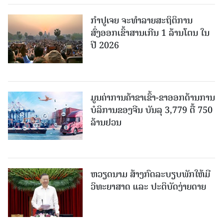
ກຳປູເຈຍ ຈະທຳລາຍສະຖິຕິການ
ສົ່ງອອກເຂົ້າສານເກີນ 1 ລ້ານໂຕນ ໃນ
ປີ 2026
ມູນຄ່າການຄ້າຂາເຂົ້າ-ຂາອອກດ້ານການ
ບໍລິການຂອງຈີນ ບັນລຸ 3,779 ຕື້ 750
ລ້ານຢວນ
ຫວຽດນາມ ສ້າງກົດລະບຽບພັກໃຫ້ມີ
ວິທະຍາສາດ ແລະ ປະຕິບັດງ່າຍດາຍ