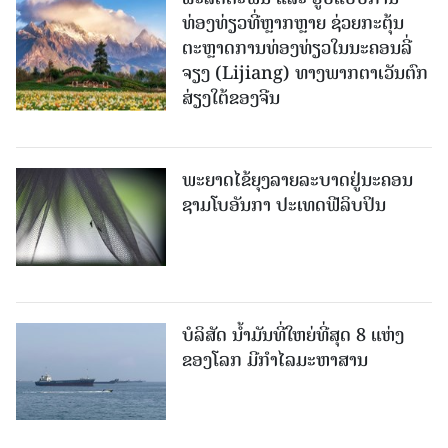
ທ່ອງທ່ຽວທີ່ຫຼາກຫຼາຍ ຊ່ວຍກະຕຸ້ນ
ຕະຫຼາດການທ່ອງທ່ຽວໃນນະຄອນລີ່
ຈຽງ (Lijiang) ທາງພາກຕາເວັນຕົກ
ສ່ຽງໃຕ້ຂອງຈີນ
ພະຍາດໄຂ້ຍຸງລາຍລະບາດຢູ່ນະຄອນ
ຊາມໂບ​ອັນກາ ປະເທດຟີລິບປິນ
ບໍລິສັດ ນ້ຳມັນທີ່ໃຫຍ່ທີ່ສຸດ 8 ແຫ່ງ
ຂອງໂລກ ມີກຳໄລມະຫາສານ