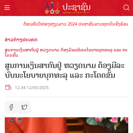
ຕ້ອນຮັບປີທ່ອງທ່ຽວລາວ 2024 ປະຊາຊົນລາວທຸກຄົນຈົ່ງພ້ອມເປັນເຈົ
ຂ່າວຕ່າງປະເທດ
​ສູນ​ການເງິນ​ສາ​ກົນ​ຢູ່ ຫວຽດ​ນາມ ຕ້ອງ​ມີ​ລະ​ບົບ​​ນະ​ໂຍ​ບາ​ຍ​ບຸກ​ທະ​ລຸ ແລະ ກະ​
ໂດດ​ຂັ້ນ
​ສູນ​ການເງິນ​ສາ​ກົນ​ຢູ່ ຫວຽດ​ນາມ ຕ້ອງ​ມີ​ລະ​
ບົບ​​ນະ​ໂຍ​ບາ​ຍ​ບຸກ​ທະ​ລຸ ແລະ ກະ​ໂດດ​ຂັ້ນ
12:34 12/05/2025