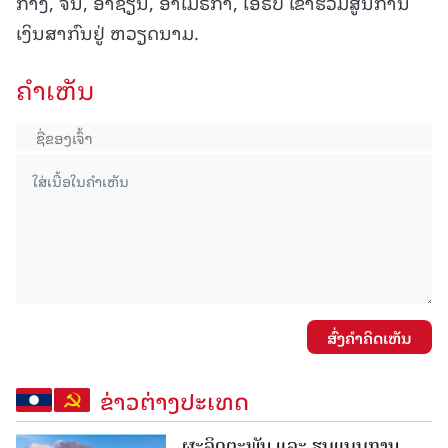
ກາງ, ຈີນ, ອາຊຽນ, ອາເມຣິກາ, ເອີຣົບ ເຂົ້າຮ່ວມສູນການ
ເງິນສາກົນຢູ່ ຫວຽດນາມ.
ຄໍາເຫັນ
ສົ່ງຄໍາຄິດເຫັນ
ຂ່າວຕ່າງປະເທດ
ຜະລິດຕະພັນ ແລະ ຮູບແບບການ