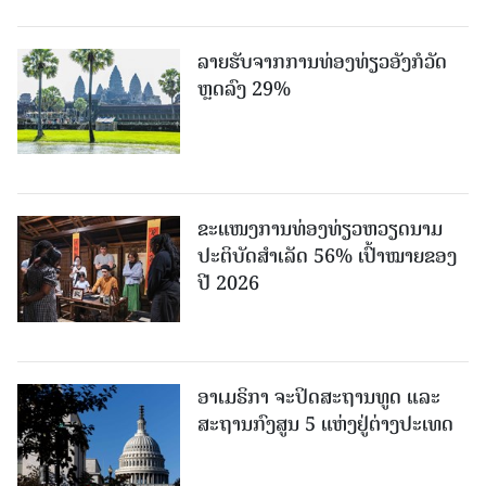
ລາຍຮັບຈາກການທ່ອງທ່ຽວອັງກໍວັດ
ຫຼດລົງ 29%
ຂະ​ແໜງ​ການ​ທ່ອງ​ທ່ຽວຫວຽດນາມ ​
ປະ​ຕິ​ບັດ​ສຳ​ເລັດ 56% ເປົ້າ​ໝາຍຂອງ
ປີ 2026
ອາເມຣິກາ ຈະປິດສະຖານທູດ ແ​ລະ
ສະຖານກົງສູນ 5 ແຫ່ງ​ຢູ່​ຕ່າງ​ປະ​ເທດ