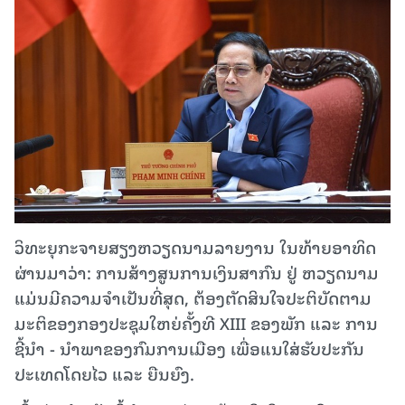
ວິທະຍຸກະຈາຍສຽງຫວຽດນາມລາຍງານ ໃນທ້າຍອາທິດ
ຜ່ານມາວ່າ: ການສ້າງສູນການເງິນສາກົນ ຢູ່ ຫວຽດນາມ
ແມ່ນມີຄວາມຈຳເປັນທີ່ສຸດ, ຕ້ອງຕັດສິນໃຈປະຕິບັດຕາມ
ມະຕິຂອງກອງປະຊຸມໃຫຍ່ຄັ້ງທີ XIII ຂອງພັກ ແລະ ການ
ຊີ້ນຳ - ນຳພາຂອງກົມການເມືອງ ເພື່ອແນໃສ່ຮັບປະກັນ
ປະເທດໂດຍໄວ ແລະ ຍືນຍົງ.