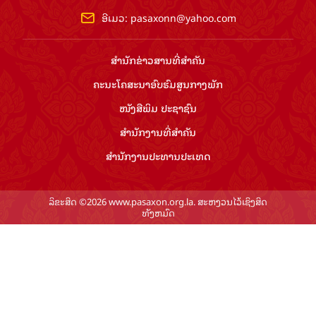
ອີເມວ:
pasaxonn@yahoo.com
ສຳ​ນັກ​ຂ່າວ​ສານ​ທີ່​ສຳ​ຄັນ​
ຄະນະໂຄສະນາອົບຮົມ​ສູນ​ກາງ​ພັກ
ໜັງສືພິມ ປະ​ຊາ​ຊົນ
ສຳ​ນັກ​ງານ​ທີ່​ສຳ​ຄັນ
ສຳ​ນັກ​ງານ​ປະ​ທານ​ປະ​ເທດ
ລິຂະສິດ ©2026 www.pasaxon.org.la. ສະຫງວນໄວ້ເຊິງສິດ
ທັງຫມົດ