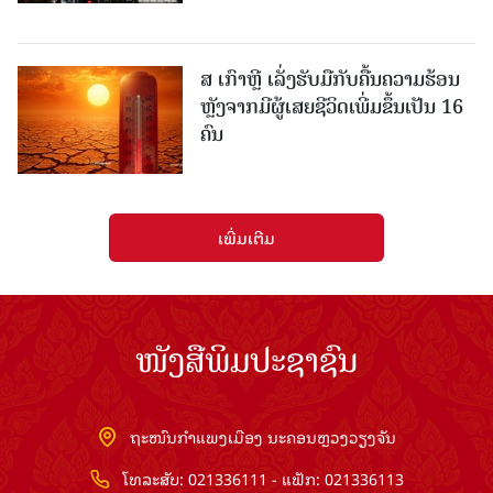
ສ ເກົາຫຼີ ເລັ່ງຮັບມືກັບຄື້ນຄວາມຮ້ອນ
ຫຼັງຈາກມີຜູ້ເສຍຊີວິດເພີ່ມຂຶ້ນເປັນ 16
ຄົນ
ເພີ່ມເຕີມ
ໜັງສືພິມປະຊາຊົນ
ຖະໜົນກຳແພງເມືອງ ນະຄອນຫຼວງວຽງຈັນ
ໂທລະສັບ: 021336111 - ແຟັກ: 021336113