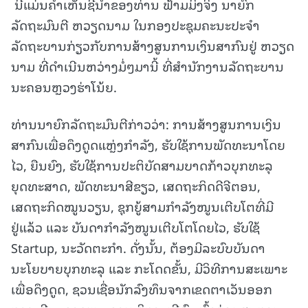
ນີ້ແມ່ນຄຳເຫັນຊີ້ນຳຂອງທ່ານ ຟ້າມມິງຈິງ ນາຍົກ
ລັດຖະມົນຕີ ຫວຽດນາມ ໃນກອງປະຊຸມຄະນະປະຈຳ
ລັດຖະບານກ່ຽວກັບການສ້າງສູນການເງິນສາກົນຢູ່ ຫວຽດ
ນາມ ທີ່ດຳເນີນຫວ່າງມໍ່ໆມານີ້ ທີ່ສຳນັກງານລັດຖະບານ
ນະຄອນຫຼວງຮ່າໂນ້ຍ.
ທ່ານນາຍົກລັດຖະມົນຕີກ່າວວ່າ: ການສ້າງສູນການເງິນ
ສາກົນເພື່ອດຶງດູດແຫຼ່ງກຳລັງ, ຮັບໃຊ້ການພັດທະນາໂດຍ
ໄວ, ຍືນຍົງ, ຮັບໃຊ້ການປະຕິບັດສາມບາດກ້າວບຸກທະລຸ
ຍຸດທະສາດ, ພັດທະນາສີຂຽວ, ເສດຖະກິດດີຈີຕອນ,
ເສດຖະກິດໝູນວຽນ, ຊຸກຍູ້ສາມກຳລັງໜູນເຕີບໂຕທີ່ມີ
ຢູ່ແລ້ວ ແລະ ບັນດາກຳລັງໜູນເຕີບໂຕໂດຍໄວ, ຮັບໃຊ້
Startup, ນະວັດຕະກຳ. ດັ່ງນັ້ນ, ຕ້ອງມີລະບົບບັນດາ
ນະໂຍບາຍບຸກທະລຸ ແລະ ກະໂດດຂັ້ນ, ມີວິທີການສະເພາະ
ເພື່ອດຶງດູດ, ຊວນເຊື່ອນັກລົງທຶນຈາກເຂດຕາເວັນອອກ