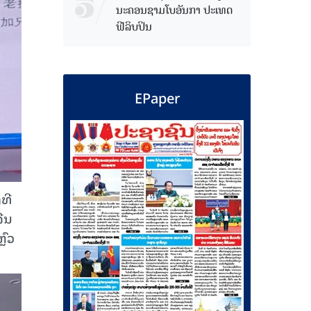
ນະຄອນຊາມໂບ​ອັນກາ ປະເທດ
ຟີລິບປິນ
EPaper
ທີ
ຈີນ
ຼົວ