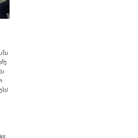
ີນໃນ
ທັງ
ີບ
າ
າງໄປ
 ຈະ