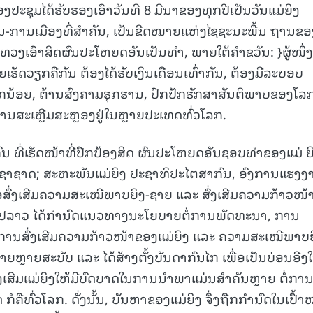
ອງປະຊຸມໄດ້ຮັບຮອງເອົາວັນທີ 8 ມີນາຂອງທຸກປີເປັນວັນແມ່ຍິງ
ການ-ການເມືອງທີ່ສຳຄັນ, ເປັນຂີດໝາຍແຫ່ງໄຊຊະນະພື້ນ ຖານຂອ
ວງເອົາສິດຜົນປະໂຫຍດອັນເປັນທໍາ, ພາຍໃຕ້ຄໍາຂວັນ: }ຜູ້ໜຶ່ງ
ຊາຍເຮັດວຽກຄືກັນ ຕ້ອງໄດ້ຮັບເງິນເດືອນເທົ່າກັນ, ຕ້ອງມີລະບອບ
ັກນ້ອຍ, ຕ້ານສົງຄາມຮຸກຮານ, ປົກປັກຮັກສາສັນຕິພາບຂອງໂລ
ັບການສະເຫຼີມສະຫຼອງຢູ່ໃນຫຼາຍປະເທດທົ່ວໂລກ.
ສາກົນ ທີ່ເຮັດໜ້າທີ່ປົກປ້ອງສິດ ຜົນປະໂຫຍດອັນຊອບທຳຂອງແມ່ ຍ
ປະຊາຊາດ; ສະຫະພັນແມ່ຍິງ ປະຊາທິປະໄຕສາກົນ, ອົງການແຮງງ
ສົ່ງເສີມຄວາມສະເໝີພາບຍິງ-ຊາຍ ແລະ ສົ່ງເສີມຄວາມກ້າວໜ້
ສປປລາວ ໄດ້ກຳນົດແນວທາງນະໂຍບາຍຕໍ່ການພັດທະນາ, ການ
 ການສົ່ງເສີມຄວາມກ້າວໜ້າຂອງແມ່ຍິງ ແລະ ຄວາມສະເໝີພາບຍ
ຫຼາຍສະບັບ ແລະ ໄດ້ສ້າງຕັ້ງບັນດາກົນໄກ ເພື່ອເປັນບ່ອນອີງ
ງເສີມແມ່ຍິງໃຫ້ມີບົດບາດໃນການນໍາພາແມ່ນສໍາຄັນຫຼາຍ ຕໍ່ກາ
ືທົ່ວໂລກ. ດັ່ງນັ້ນ, ບັນຫາຂອງແມ່ຍິງ ຈຶ່ງຖືກກໍານົດໃນເປົ້