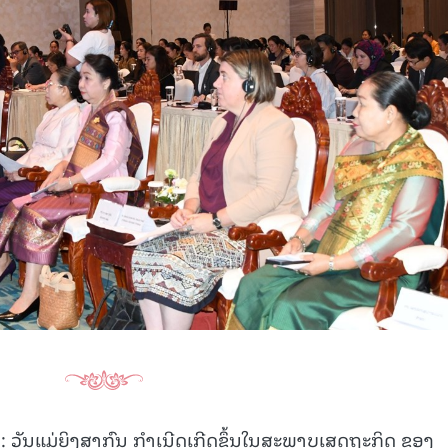
15.039(06-08-20
່າ: ວັນແມ່ຍິງສາກົນ ກຳເນີດເກີດຂຶ້ນໃນສະພາບເສດຖະກິດ ຂອງ