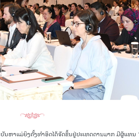
ັນຫາແມ່ຍິງຄັ້ງທຳອິດໄດ້ຈັດຂຶ້ນຢູ່ປະເທດດານມາກ ມີຜູ້ແທນ