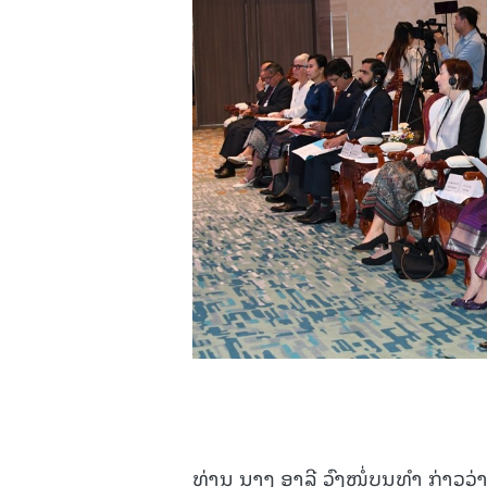
ທ່ານ ນາງ ອາລີ ວົງໜໍ່ບຸນທໍາ ກ່າວວ