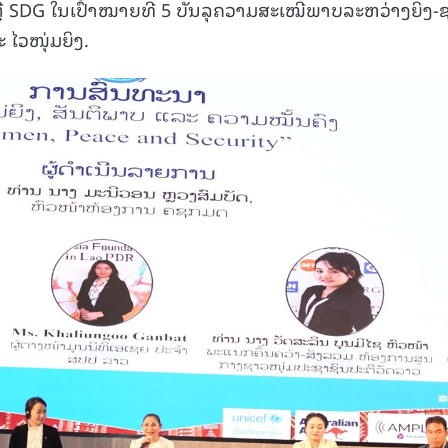
 SDG ໃນເປົ້າໝາຍທີ 5 ບັນລຸຄວາມສະເໝີພາບລະຫວ່າງຍິງ-
 ໄວໜຸ່ມຍິງ.