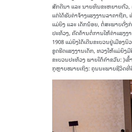
ສັກດີນາ ແລະ ນາຍທຶນຂະຫຍາຍຕົວ, ແມ
ແຕ່ໄດ້ຮັບຄ່າຈ້າງແຮງງານລາຄາຖືກ, 
ແມ່ຍິງ ແລະ ເດັກນ້ອຍ, ຕໍ່ສະພາບດັ່ງກ່
ປະທ້ວງ, ຄັດຄ້ານຕໍ່ການໃຫ້ຄ່າແຮງງານ
1908 ແມ່ຍິງໄດ້ເດີນຂະບວນຢູ່ເມືອງນ
ຂູດຮີດແຮງງານເດັກ, ທວງໃຫ້ແມ່ຍິງມີ
ຂະບວນປະທ້ວງ ພາຍໃຕ້ຄໍາຂວັນ: }ເຂົ້າ
ກຸຫຼາບໝາຍເຖິງ: ຄຸນນະພາບຊີວິດທີ່ດ