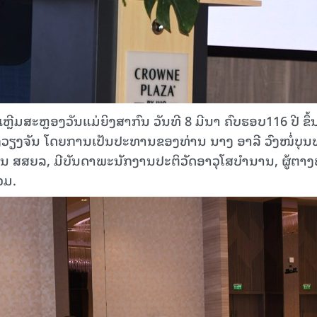
ີມ​ສະຫຼອງວັນ​ແມ່​ຍິງ​ສ​າ​ກົນ ວັນທີ 8 ມີນາ ຄົບຮອບ116 ປີ ຂຶ
ຫຼວງວຽງຈັນ ໂດຍການເປັນປະທານຂອງທ່ານ ນາງ ອາລີ ວົງໜໍ່ບຸນ
 ມີບັນ​ດາ​​ພະ​ນັກ​ງານ​ປະ​ຕິ​ວັດ​ອາ​ວຸ​ໂສບໍານານ, ຜູ້ຕາ
ວມ.