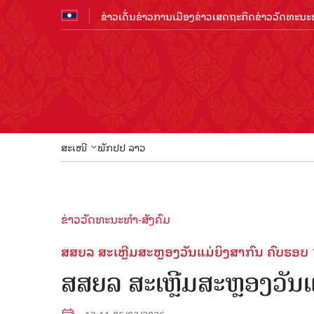
ຂ່າວເດັ່ນ
ຂ່າວການເມືອງ
ຂ່າວເສດຖະກິດ
ຂ່າວວັດທະນະທ
ສະເໜີ
ພັກປປ ລາວ
ຂ່າວວັດທະນະທຳ-ສັງຄົມ
ສສຍລ ສະ​ເຫຼີມ​ສະຫຼອງວັນ​ແມ່​ຍິງ​ສ​າ​ກົນ ຄົບຮອບ 
ສສຍລ ສະ​ເຫຼີມ​ສະຫຼອງວັນ​ແມ