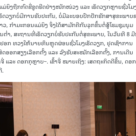
່ຍິງຖືກກົດຂີ່ຂູດຮີດຢ່າງໜັກໜ່ວງ ແລະ ເຮັດວຽກຫຼາຍຊົ່ວໂມ
ເຮັດວຽກບໍ່ມີການຮັບປະກັນ, ບໍ່ມີລະບອບປົກປັກຮັກສາສຸຂະພາບ
າວ, ກໍາມະກອນແມ່ຍິງ ຈຶ່ງໄດ້ສາມັກຄີກັນລຸກຂຶ້ນຕໍ່ສູ້ໂຮມຊຸມນຸມ
ຕໍ່າ, ສະຖານທີ່ເຮັດວຽກບໍ່ຮັບປະກັນຕໍ່ສຸຂະພາບ, ໃນວັນທີ 8 ມ
ິວຢອກ ທວງໃຫ້ນາຍທຶນຫຼຸດຜ່ອນຊົ່ວໂມງເຮັດວຽກ, ຢຸດເຊົາການ
ສິດອອກສຽງເລືອກຕັ້ງ ແລະ ລົງຮັບສະໝັກເລືອກຕັ້ງ, ການເດີນ
ຈີ່ ແລະ ດອກກຸຫຼາບ~. ເຂົ້າຈີ່ ໝາຍເຖິງ: ເສດຖະກິດດີຂຶ້ນ, ດອກ
ີ.