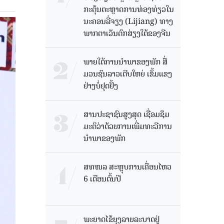
ກະຕຸ້ນຕະຫຼາດການທ່ອງທ່ຽວໃນ
ນະຄອນລີ່ຈຽງ (Lijiang) ທາງ
ພາກຕາເວັນຕົກສ່ຽງໃຕ້ຂອງຈີນ
ພາຍໃຕ້ການນໍາພາຂອງພັກ ສື່
ມວນຊົນລາວເຕີບໃຫຍ່ ເຂັ້ມແຂງ
ຢ່າງບໍ່ຢຸດຢັ້ງ
ສານປະຊາຊົນສູງສຸດ ເຊື່ອມຊຶມ
ມະຕິວ່າດ້ວຍການເພີ່ມທະວີການ
ນຳພາຂອງພັກ
ສທໜລ ສະຫຼຸບການເຄື່ອນໄຫວ
6 ເດືອນຕົ້ນປີ
ພະຍາດໄຂ້ຍຸງລາຍລະບາດຢູ່