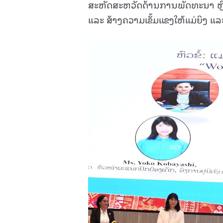
ສະຫັດສະຫວັດດ້ານການພັດທະນາ ຫຼື
ແລະ ສ້າງຄວາມເຂັ້ມແຂງໃຫ້ແມ່ຍິງ ແລະ