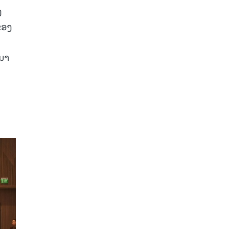
ງ
ຂອງ
ີນາ