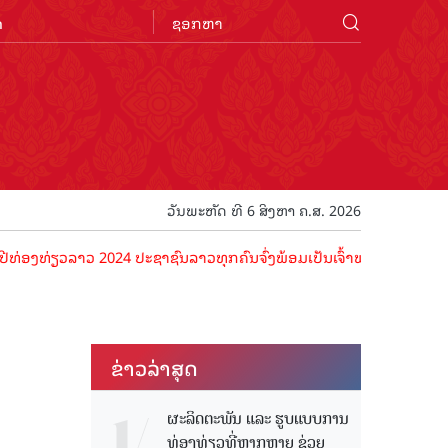
n
ວັນພະຫັດ ທີ 6 ສິງຫາ ຄ.ສ. 2026
າວ 2024 ປະຊາຊົນລາວທຸກຄົນຈົ່ງພ້ອມເປັນເຈົ້າພາບທີ່ດີ ຕ້ອນຮັບນັກທ່ອງທ່
ຂ່າວ​ລ່າ​ສຸດ
ຜະລິດຕະພັນ ແລະ ຮູບແບບການ
ທ່ອງທ່ຽວທີ່ຫຼາກຫຼາຍ ຊ່ວຍ