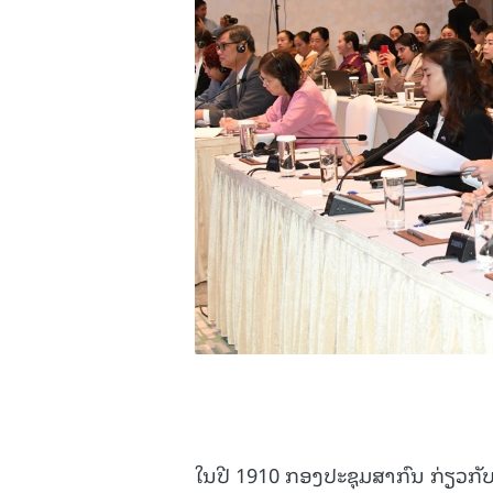
ໃນປີ 1910 ກອງປະຊຸມສາກົນ ກ່ຽວກັບບ