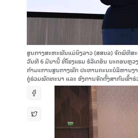
ສູນກາງສະຫະພັນແມ່ຍິງລາວ (ສສຍລ) ຈັດພິ​ທີ​ສະ​ເຫຼ
ວັນທີ 6 ມີນານີ້ ທີ່ໂຮງແຮມ ຮໍລີເດອິນ ນະຄອນ
ກໍາມະການສູນກາງພັກ ປະທານຄະນະບໍລິຫານງານ ສສຍລ,
ຄູ່ຮ່ວມພັດທະນາ ແລະ ອົງການຈັດຕັ້ງສາກົນເຂົ້າຮ່