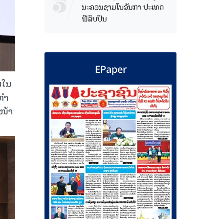
ນະຄອນຊາມໂບ​ອັນກາ ປະເທດ
ຟີລິບປິນ
EPaper
້ນໃນ
ທໍາ
ງໜ້າ