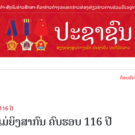
ຳ-ສັງຄົມ
ຂ່າວສືກສາ-ກິລາ
ຂ່າວຕ່າງປະເທດ
ຂ່າວທ່ອງທ່ຽວ
ຂ່າວການຮ່ວມມື
Logi
ຕ້ອນຮັບປີທ່ອງທ່ຽວລ
116 ປີ
່​ຍິງ​ສ​າ​ກົນ ຄົບຮອບ 116 ປີ