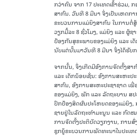
ກວ່າຄົນ ຈາກ 17 ປະເທດເຂົ້າຮ່ວມ, ກ
ສາກົນ. ວັນທີ 8 ມີນາ ຈຶ່ງເປັນເຫດ
ຂະບວນການແມ່ຍິງສາກົນ ໃນການຕໍ່ສູ້ທ
ວຽກມື້ລະ 8 ຊົ່ວໂມງ, ແມ່ຍິງ ແລະ ຜູ້
ປ້ອງກັນສຸຂະພາບຂອງແມ່ຍິງ ແລະ ເດ
ນັບແຕ່ນັ້ນມາວັນທີ 8 ມີນາ ຈຶ່ງໄດ້ຮ
ຈາກນັ້ນ, ຈຶ່ງເກີດມີອົງການຈັດຕັ້ງ
ແລະ ເດັກນ້ອຍເຊັ່ນ: ອົງການສະຫະ
ສາກົນ, ອົງການສະຫະປະຊາຊາດ ເພື່ອ
ຂອງແມ່ຍິງ, ພັກ ແລະ ລັດຖະບານ 
ປົກປ້ອງສິດຜົນປະໂຫຍດຂອງແມ່ຍິງ,
ຊາຍຢູ່ໃນລັດຖະທຳມະນູນ ແລະ ກົດໝາຍ
ການຈັດຕັ້ງປະຕິບັດວຽກງານ, ການສົ່
ຊຸກຍູ້ຂະບວນການພັດທະນາໃນປະເທດ ກໍຄ