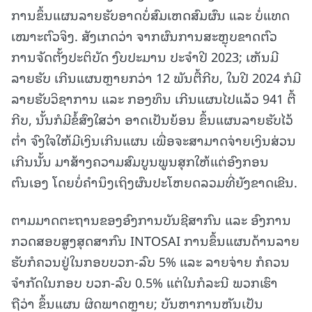
ການຂຶ້ນແຜນລາຍຮັບອາດບໍ່ສົມເຫດສົມຜົນ ແລະ ບໍ່ແທດ
ເໝາະຕົວຈິງ. ສັງເກດວ່າ ຈາກຜົນການສະຫຼຸບຂາດຕົວ
ການຈັດຕັ້ງປະຕິບັດ ງົບປະມານ ປະຈໍາປີ 2023; ເຫັນມີ
ລາຍຮັບ ເກີນແຜນຫຼາຍກວ່າ 12 ພັນຕື້ກີບ, ໃນປີ 2024 ກໍມີ
ລາຍຮັບວິຊາການ ແລະ ກອງທຶນ ເກີນແຜນໄປແລ້ວ 941 ຕື້
ກີບ, ນັ້ນກໍມີຂໍ້ສົງໃສວ່າ ອາດເປັນຍ້ອນ ຂຶ້ນແຜນລາຍຮັບໄວ້
ຕໍ່າ ຈົງໃຈໃຫ້ມີເງິນເກີນແຜນ ເພື່ອຈະສາມາດຈ່າຍເງິນສ່ວນ
ເກີນນັ້ນ ມາສ້າງຄວາມສົມບູນພູນສຸກໃຫ້ແຕ່ອົງກອນ
ຕົນເອງ ໂດຍບໍ່ຄໍານຶງເຖິງຜົນປະໂຫຍດລວມທີ່ຍັງຂາດເຂີນ.
ຕາມມາດຕະຖານຂອງອົງການບັນຊີສາກົນ ແລະ ອົງການ
ກວດສອບສູງສຸດສາກົນ INTOSAI ການຂຶ້ນແຜນດ້ານລາຍ
ຮັບກໍຄວນຢູ່ໃນກອບບວກ-ລົບ 5% ແລະ ລາຍຈ່າຍ ກໍຄວນ
ຈໍາກັດໃນກອບ ບວກ-ລົບ 0.5% ແຕ່ໃນກໍລະນີ ພວກເຮົາ
ຖືວ່າ ຂຶ້ນແຜນ ຜິດພາດຫຼາຍ; ບັນຫາການຫັນເປັນ