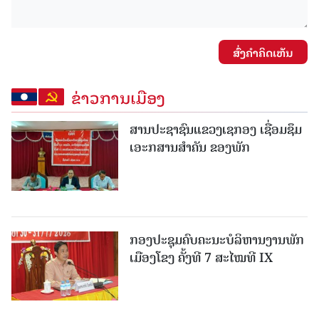
ສົ່ງຄໍາຄິດເຫັນ
ຂ່າວການເມືອງ
ສານປະຊາຊົນແຂວງເຊກອງ ເຊື່ອມຊຶມ
ເອະກສານສໍາຄັນ ຂອງພັກ
ກອງປະຊຸມຄົບຄະນະບໍລິຫານງານພັກ
ເມືອງໂຂງ ຄັ້ງທີ 7 ສະໄໝທີ IX