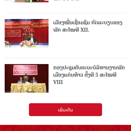
ເມືອງ​ໝື່ນເຊື່ອມຊຶມ ກົດລະບຽບຂອງ
ພັກ ສະໄໝທີ XII.
ກອງປະຊຸມຄົບຄະນະບໍລິຫານງານພັກ
ເມືອງແກ່ນ​ທ້າວ ຄັ້ງທີ 5 ສະໄໝທີ
VIII
ເພີ່ມເຕີມ