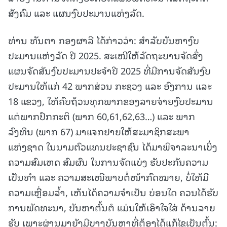
ສັງຄົມ ແລະ ແຜນງົບປະມານແຫ່ງລັດ.
ທ່ານ ທັນຕາ ກອງຜາລີ ໄດ້ກ່າວວ່າ: ສໍາລັບບັນຫາງົບ
ປະມານແຫ່ງລັດ ປີ 2025. ສະເໜີໃຫ້ລັດຖະບານຈັດສົ່ງ
ແຜນຈັດສັນງົບປະມານປະຈໍາປີ 2025 ທີ່ມີການຈັດສັນງົບ
ປະມານໃຫ້ແກ່ 42 ພາກສ່ວນ ກະຊວງ ແລະ ອົງການ ແລະ
18 ແຂວງ, ໃຫ້ຄົບຖ້ວນທຸກພາກຂອງລາຍຈ່າຍງົບປະມານ
ແຕ່ພາກປົກກະຕິ (ພາກ 60,61,62,63…) ແລະ ພາກ
ລົງທຶນ (ພາກ 67) ມາແຈກຢາຍໃຫ້ສະມາຊິກສະພາ
ແຫ່ງຊາດ ໃນນາມຕົວແທນປະຊາຊົນ ໄດ້ມາພິຈາລະນາເບິ່ງ
ຄວາມສົມເຫດ ສົມຜົນ ໃນການຈັດແບ່ງ ຮັບປະກັນຄວາມ
ເປັນທໍາ ແລະ ຄວາມສະເໜີພາບຕໍ່ໜ້າກົດໝາຍ, ບໍ່ໃຫ້ມີ
ຄວາມເຫຼື່ອມລໍ້າ, ເຫັນໄດ້ຄວາມຈໍາເປັນ ບ່ອນໃດ ຄວນໄດ້ຮັບ
ການພັດທະນາ, ບັນຫາຕົ້ນຕໍ ແມ່ນໃຫ້ເອົາໃຈໃສ່ ດ້ານລາຍ
ຮັບ ເພາະຜ່ານມາຍັງມີບາງບັນຫາທີ່ຕ້ອງໄດ້ແກ້ໄຂເປັນຕົ້ນ: