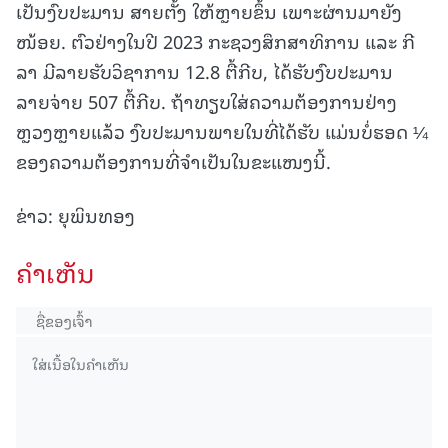
ເປັນງົບປະມານ ສາຍຕັ້ງ ໃຫ້ຫຼາຍຂຶ້ນ ເພາະຜ່ານມາຍັງ
ໜ້ອຍ. ຕົວຢ່າງໃນປີ 2023 ກະຊວງສຶກສາທິການ ແລະ ກີ
ລາ ມີລາຍຮັບວິຊາການ 12.8 ຕື້ກີບ, ໄດ້ຮັບງົບປະມານ
ລາຍຈ່າຍ 507 ຕື້ກີບ. ຖ້າທຽບໃສ່ຄວາມຕ້ອງການຢ່າງ
ຫຼວງຫຼາຍແລ້ວ ງົບປະມານພາຍໃນທີ່ໄດ້ຮັບ ແມ່ນບໍ່ຮອດ ¼
ຂອງຄວາມຕ້ອງການທີ່ຈໍາເປັນໃນຂະແໜງນີ້.
ຂ່າວ: ຍຸພິນທອງ
ຄໍາເຫັນ