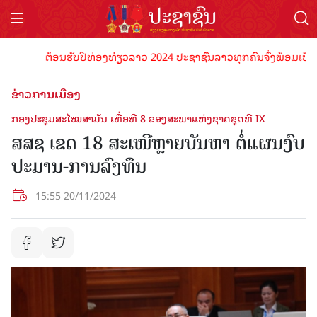
ຕ້ອນຮັບປີທ່ອງທ່ຽວລາວ 2024 ປະຊາຊົນລາວທຸກຄົນຈົ່ງພ້ອມເປັນເຈົ້າພ
ຂ່າວການເມືອງ
ກອງປະຊຸມສະໄໝສາມັນ ເທື່ອທີ 8 ຂອງສະພາແຫ່ງຊາດຊຸດທີ IX
ສສຊ ເຂດ 18 ສະເໜີຫຼາຍບັນຫາ ຕໍ່ແຜນງົບ
ປະມານ-ການລົງທຶນ
15:55 20/11/2024