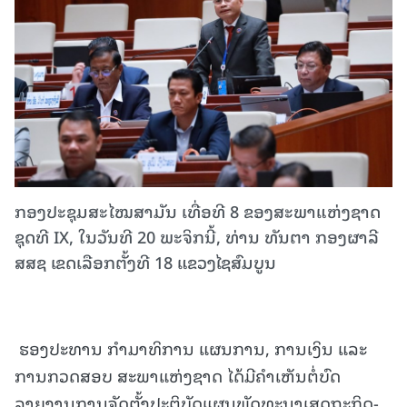
ກອງປະຊຸມສະໄໝສາມັນ ເທື່ອທີ 8 ຂອງສະພາແຫ່ງຊາດ
ຊຸດທີ IX, ໃນວັນທີ 20 ພະຈິກນີ້, ທ່ານ ທັນຕາ ກອງຜາລີ
ສສຊ ເຂດເລືອກຕັ້ງທີ 18 ແຂວງໄຊສົມບູນ
ຮອງປະທານ ກໍາມາທິການ ແຜນການ, ການເງິນ ແລະ
ການກວດສອບ ສະພາແຫ່ງຊາດ ໄດ້ມີຄໍາເຫັນຕໍ່ບົດ
ລາຍງານການຈັດຕັ້ງປະຕິບັດແຜນພັດທະນາເສດຖະກິດ-