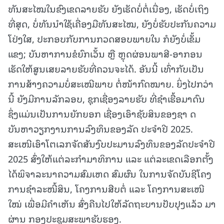
ທັນສະໄໝໃນຂົງເຂດລາຍຮັບ ຍັງເຮັດບໍ່ຕໍ່ເນື່ອງ, ເຮັດບໍ່ເຖິງ
ທີ່ສຸດ, ບໍ່ທັນນໍາໃຊ້ເຄື່ອງມືທັນສະໄໝ, ຍັງບໍ່ຮັບປະກັນຄວາມ
ໂປ່ງໃສ, ປະກອບກັບການກວດສອບພາຍໃນ ກໍຍັງບໍ່ເຂັ້ມ
ແຂງ; ບັນຫາການຂໍຍົກເວັ້ນ ຫຼື ຫຼຸດຜ່ອນພາສີ-ອາກອນ
ເຮັດໃຫ້ສູນເສຍລາຍຮັບທີ່ຄວນຈະໄດ້. ອັນນີ້ ເທົ່າກັບເປັນ
ການສ້າງຄວາມບໍ່ສະເໝີພາບ ຕໍ່ໜ້າກົດໝາຍ. ຍິ່ງໄປກວ່າ
ນີ້ ຍັງມີການລັກລອບ, ຊຸກເຊື່ອງລາຍຮັບ ທີ່ຊໍາເຮື້ອມາດົນ
ຊຶ່ງແມ່ນເປັນການຍັກຍອກ ເຊື່ອງເອົາຊັບສິນຂອງຊາ ດ
ບັນຫາວຽກງານການລົງທຶນຂອງລັດ ປະຈໍາປີ 2025.
ສະເໜີເອົາໂຕເລກຈັດສັນງົບປະມານລົງທຶນຂອງລັດປະຈໍາປີ
2025 ສົ່ງໃຫ້ແຕ່ລະກໍາມາທິການ ແລະ ແຕ່ລະເຂດເລືອກຕັ້ງ
ໄດ້ພິຈາລະນາຄວາມສົມເຫດ ສົມຜົນ ໃນການຈັດບັນຊີໂຄງ
ການຊໍາລະໜີ້ສິນ, ໂຄງການສືບຕໍ່ ແລະ ໂຄງການສະເໜີ
ໃໝ່ ເພື່ອມີຄໍາເຫັນ ສົ່ງຄືນໄປໃຫ້ລັດຖະບານປັບປຸງແລ້ວ ມາ
ຜ່ານ ກອງປະຊຸມສະພາຮັບຮອງ.