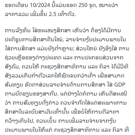
ຮອດເດືອນ 10/2024 ນີ້ແມ່ນຮອດ 250 ຈຸດ, ໝາຍວ່າ
ລາຄາລວມ ເພີ່ມຂຶ້ນ 2.5 ເທົ່າຕົວ.
ການລົງທຶນ ໃສ່ຂະແໜງສຶກສາ ເຫັນວ່າ ຕ້ອງໄດ້ມີການ
ປະຕິຮູບການສຶກສາຄືນໃໝ່, ລາຍຈ່າຍງົບປະມານພາຍໃນ
ໃສ່ການສຶກສາ ແມ່ນຍັງຕໍ່າຫຼາຍ; ສ່ວນໃຫຍ່ ຍັງອີງໃສ່ ການ
ຊ່ວຍເຫຼືອຂອງຕ່າງປະເທດ ແລະ ການປະກອບສ່ວນຈາກ
ສັງຄົມ, ຄວນໃຫ້ ກະຊວງສຶກສາທິການ ແລະ ກິລາ ໄດ້ມີວິທີ
ສັງລວມເກັບກໍາຕົວເລກໃຫ້ຊັດເຈນກວ່າເກົ່າ ເພື່ອສາມາດ
ສົມທຽບ ອັດຕາສ່ວນລາຍຈ່າຍດ້ານການສຶກສາ ໃສ່ GDP
ຕາມບົດຮຽນຂອງສາກົນ. ແຕ່ຢ່າງໃດກໍຕາມ ເຫັນດີສະເໜີ
ວ່າ ການສົມທຽບດັ່ງກ່າວ ຄວນຈໍາກັດໃສ່ແຕ່ສະເພາະການ
ສຶກສາໃນລະບົບສາມັນເທົ່ານັ້ນ ເພື່ອບໍ່ໃຫ້ການຕີລາຄາ
ກວ້າງເກີນໄປ, ຄວນເນັ້ນ ການເພີ່ມລາຍຈ່າຍຈາກງົບ
ປະມານພາຍໃນໃຫ້ແກ່ ກະຊວງສຶກສາທິການ ແລະ ກິລາ ທີ່