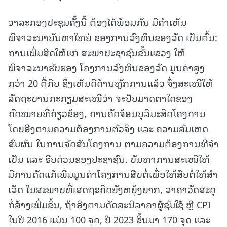
ວາລະກອງປະຊຸມຄັ້ງນີ້ ຕ້ອງໄດ້ພ້ອມກັນ ມີຄໍາເຫັນ
ພິຈາລະນາບັນຫາໃຫຍ່ ຂອງການລົງທຶນຂອງລັດ ເປັນຕົ້ນ:
ການເພີ່ມສິດໃຫ້ແກ່ ສະພາປະຊາຊົນຂັ້ນແຂວງ ໃຫ້
ພິຈາລະນາຮັບຮອງ ໂຄງການລົງທຶນຂອງລັດ ມູນຄ່າສູງ
ກວ່າ 20 ຕື້ກີບ ຊຶ່ງເຫັນດີດ້ານຫຼັກການແລ້ວ ຈຶ່ງສະເໜີໃຫ້
ລັດຖະບານກະກຽມສະເໜີວ່າ ຈະປັບມາດຕາໃດຂອງ
ກົດໝາຍທີ່ກ່ຽວຂ້ອງ, ການຄັດຈ້ອນບຸລິມະສິດໂຄງການ
ໂດຍອີງຕາມຄວາມຕ້ອງການຕົວຈິງ ແລະ ຄວາມສົມເຫດ
ສົມຜົນ ໃນການຈັດສັນໂຄງການ ຕາມຄວາມຕ້ອງການທີ່ຈໍາ
ເປັນ ແລະ ຮີບດ່ວນຂອງປະຊາຊົນ. ບັນຫາການສະເໜີໃຫ້
ມີການດັດແກ້ເພີ່ມມູນຄ່າໂຄງການສືບຕໍ່ເພື່ອໃຫ້ສືບຕໍ່ໃຫ້ສໍາ
ເລັດ ໃນສະພາບທີ່ເສດຖະກິດຍັງຫຍຸ້ງຍາກ, ລາຄາວັດສະດຸ
ກໍ່ສ້າງເພີ່ມຂຶ້ນ, ຖ້າອີງຕາມດັດສະນີລາຄາຜູ້ຊົມໃຊ້ ຫຼື CPI
ໃນປີ 2016 ແມ່ນ 100 ຈຸດ, ປີ 2023 ຂຶ້ນມາ 170 ຈຸດ ແລະ