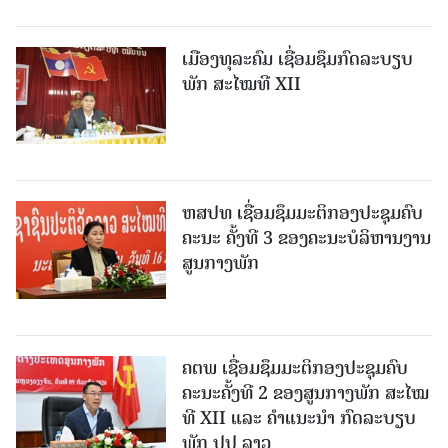
ເມືອງທຸລະຄົມ ເຊື່ອມຊຶມກົດລະບຽບ
ພັກ ສະໄໝທີ XII
ຫສປທ ເຊື່ອມຊຶມມະຕິກອງປະຊຸມຄົບ
ຄະນະ ຄັ້ງທີ 3 ຂອງຄະນະບໍລິຫານງານ
ສູນກາງພັກ
ຄຕພ ເຊື່ອມຊຶມມະຕິກອງປະຊຸມຄົບ
ຄະນະຄັ້ງທີ 2 ຂອງສູນກາງພັກ ສະໄໝ
ທີ XII ແລະ ຄໍາແນະນໍາ ກົດລະບຽບ
ພັກ ປປ ລາວ