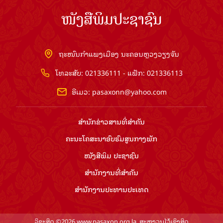
ໜັງສືພິມປະຊາຊົນ
ຖະໜົນກຳແພງເມືອງ ນະຄອນຫຼວງວຽງຈັນ
ໂທລະສັບ: 021336111 - ແຟັກ: 021336113
ອີເມວ:
pasaxonn@yahoo.com
ສຳ​ນັກ​ຂ່າວ​ສານ​ທີ່​ສຳ​ຄັນ​
ຄະນະໂຄສະນາອົບຮົມ​ສູນ​ກາງ​ພັກ
ໜັງສືພິມ ປະ​ຊາ​ຊົນ
ສຳ​ນັກ​ງານ​ທີ່​ສຳ​ຄັນ
ສຳ​ນັກ​ງານ​ປະ​ທານ​ປະ​ເທດ
ລິຂະສິດ ©2026 www.pasaxon.org.la. ສະຫງວນໄວ້ເຊິງສິດ