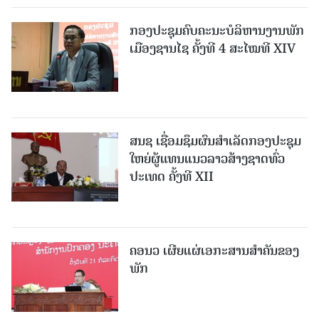
ກອງປະຊຸມຄົບຄະນະບໍລິຫານງານພັກ
ເມືອງຊານ​ໄຊ ຄັ້ງທີ 4 ສະໄໝທີ XIV
ສນຊ ເຊື່ອມຊຶມຜົນສໍາເລັດກອງປະຊຸມ
ໃຫຍ່ຜູ້ແທນແນວລາວສ້າງຊາດທົ່ວ
ປະເທດ ຄັ້ງທີ XII
ຄອນວ ເຜີຍແຜ່ເອກະສານສໍາຄັນຂອງ
ພັກ