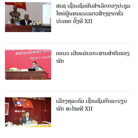
ສນຊ ເຊື່ອມຊຶມຜົນສໍາເລັດກອງປະຊຸມ
ໃຫຍ່ຜູ້ແທນແນວລາວສ້າງຊາດທົ່ວ
ປະເທດ ຄັ້ງທີ XII
ຄອນວ ເຜີຍແຜ່ເອກະສານສໍາຄັນຂອງ
ພັກ
ເມືອງທຸລະຄົມ ເຊື່ອມຊຶມກົດລະບຽບ
ພັກ ສະໄໝທີ XII