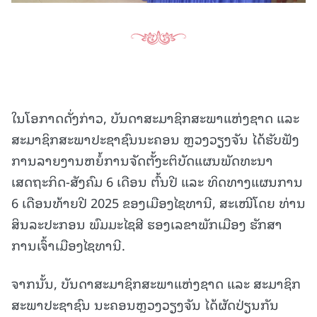
ໃນໂອກາດດັ່ງກ່າວ, ບັນດາສະມາຊິກສະພາແຫ່ງຊາດ ແລະ
ສະມາຊິກສະພາປະຊາຊົນນະຄອນ ຫຼວງວຽງຈັນ ໄດ້ຮັບຟັງ
ການລາຍງານຫຍໍ້ການຈັດຕັ້ງະຕິບັດແຜນພັດທະນາ
ເສດຖະກິດ-ສັງຄົມ 6 ເດືອນ ຕົ້ນປີ ແລະ ທິດທາງແຜນການ
6 ເດືອນທ້າຍປີ 2025 ຂອງເມືອງໄຊທານີ, ສະເໜີໂດຍ ທ່ານ
ສິນລະປະກອນ ພົມມະໄຊສີ ຮອງເລຂາພັກເມືອງ ຮັກສາ
ການເຈົ້າເມືອງໄຊທານີ.
ຈາກນັ້ນ, ບັນດາສະມາຊິກສະພາແຫ່ງຊາດ ແລະ ສະມາຊິກ
ສະພາປະຊາຊົນ ນະຄອນຫຼວງວຽງຈັນ ໄດ້ຜັດປ່ຽນກັນ