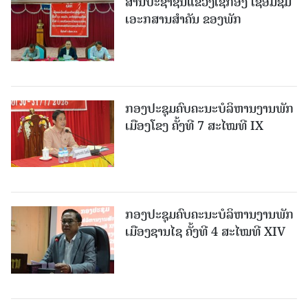
ສານປະຊາຊົນແຂວງເຊກອງ ເຊື່ອມຊຶມ
ເອະກສານສໍາຄັນ ຂອງພັກ
ກອງປະຊຸມຄົບຄະນະບໍລິຫານງານພັກ
ເມືອງໂຂງ ຄັ້ງທີ 7 ສະໄໝທີ IX
ກອງປະຊຸມຄົບຄະນະບໍລິຫານງານພັກ
ເມືອງຊານ​ໄຊ ຄັ້ງທີ 4 ສະໄໝທີ XIV