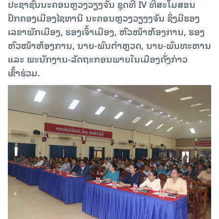
ປະຊາຊົນນະຄອນຫຼວງວຽງຈັນ ຊຸດທີ IV ທີ່ສະໂມສອນ
ປົກຄອງເມືອງໄຊທານີ ນະຄອນຫຼວງວຽງງຈັນ ຊຶ່ງມີຮອງ
ເລຂາພັກເມືອງ, ຮອງເຈົ້າເມືອງ, ຫົວໜ້າຫ້ອງການ, ຮອງ
ຫົວໜ້າຫ້ອງການ, ນາຍ-ພົນຕຳຫຼວດ, ນາຍ-ພົນທະຫານ
ແລະ ພະນັກງານ-ລັດຖະກອນພາຍໃນເມືອງດັ່ງກ່າວ
ເຂົ້າຮ່ວມ.