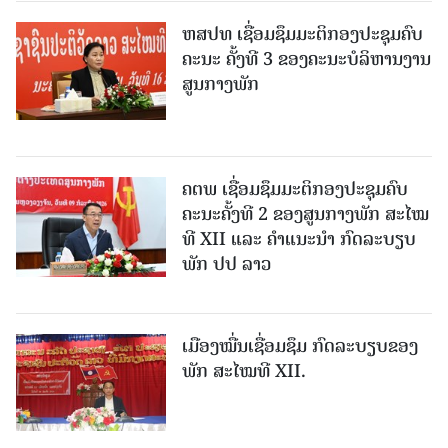
ຫສປທ ເຊື່ອມຊຶມມະຕິກອງປະຊຸມຄົບ
ຄະນະ ຄັ້ງທີ 3 ຂອງຄະນະບໍລິຫານງານ
ສູນກາງພັກ
ຄຕພ ເຊື່ອມຊຶມມະຕິກອງປະຊຸມຄົບ
ຄະນະຄັ້ງທີ 2 ຂອງສູນກາງພັກ ສະໄໝ
ທີ XII ແລະ ຄໍາແນະນໍາ ກົດລະບຽບ
ພັກ ປປ ລາວ
ເມືອງ​ໝື່ນເຊື່ອມຊຶມ ກົດລະບຽບຂອງ
ພັກ ສະໄໝທີ XII.