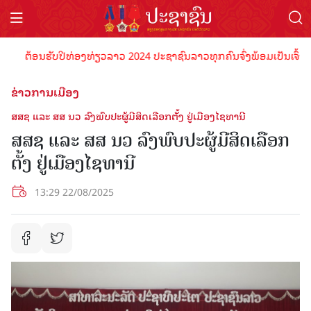
ຕ້ອນຮັບປີທ່ອງທ່ຽວລາວ 2024 ປະຊາຊົນລາວທຸກຄົນຈົ່ງພ້ອມເປັນເຈົ້າພາບທີ່
ຂ່າວການເມືອງ
ສສຊ ແລະ ສສ ນວ ລົງພົບປະຜູ້ມີສິດເລືອກຕັ້ງ ຢູ່ເມືອງໄຊທານີ
ສສຊ ແລະ ສສ ນວ ລົງພົບປະຜູ້ມີສິດເລືອກ
ຕັ້ງ ຢູ່ເມືອງໄຊທານີ
13:29 22/08/2025