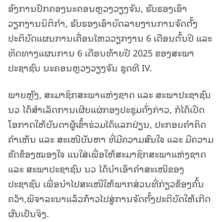
ອົງການປົກຄອງນະຄອນຫຼວງວຽງຈັນ, ຮັບຮອງເອົາ
ວຽກງານນິຕິກໍາ, ຮັບຮອງເອົາບົດລາຍງານການຈັດຕັ້ງ
ປະຕິບັດແຜນການເຄື່ອນໄຫວວຽກງານ 6 ເດືອນຕົ້ນປີ ແລະ
ທິດທາງແຜນການ 6 ເດືອນທ້າຍປີ 2025 ຂອງສະພາ
ປະຊາຊົນ ນະຄອນຫຼວງວຽງຈັນ ຊຸດທີ IV.
ພາຍຫຼັງ, ສະມາຊິກສະພາແຫ່ງຊາດ ແລະ ສະພາປະຊາຊົນ
ນວ ໄດ້ສຳເລັດການເຜີຍແຜ່ກອງປະຊຸມດັ່ງກ່າວ, ກໍໄດ້ເປີດ
ໂອກາດໃຫ້ບັນດາຜູ້ເຂົ້າຮ່ວມໄດ້ແລກປ່ຽນ, ປະກອບຄຳຄິດ
ຄຳເຫັນ ແລະ ສະເໜີບັນຫາ ທີ່ມີຄວາມສົນໃຈ ແລະ ມີຄວາມ
ຂັດຂ້ອງໝອງໃຈ ແນໃສ່ເພື່ອໃຫ້ສະມາຊິກສະພາແຫ່ງຊາດ
ແລະ ສະພາປະຊາຊົນ ນວ ໄດ້ນຳເອົາຄຳສະເໜີຂອງ
ປະຊາຊົນ ເພື່ອນຳໄປສະເໜີໃຫ້ພາກສ່ວນທີ່ກ່ຽວຂ້ອງຄົ້ນ
ຄວ້າ,ພິຈາລະນາແລ້ວກ້າວໄປສູ່ການຈັດຕັ້ງປະຕິບັດໃຫ້ເກີດ
ຜົນເປັນຈິງ.