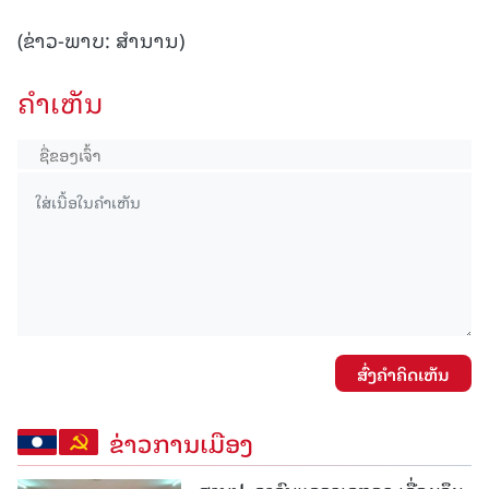
(ຂ່າວ-ພາບ: ສຳນານ)
ຄໍາເຫັນ
ສົ່ງຄໍາຄິດເຫັນ
ຂ່າວການເມືອງ