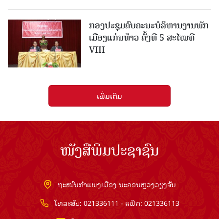
ກອງປະຊຸມຄົບຄະນະບໍລິຫານງານພັກ
ເມືອງແກ່ນ​ທ້າວ ຄັ້ງທີ 5 ສະໄໝທີ
VIII
ເພີ່ມເຕີມ
ໜັງສືພິມປະຊາຊົນ
ຖະໜົນກຳແພງເມືອງ ນະຄອນຫຼວງວຽງຈັນ
ໂທລະສັບ: 021336111 - ແຟັກ: 021336113