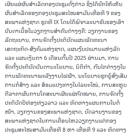
ເຜີຍແຜ່ຜົນສຳເລັດກອງປະຊຸມດັ່ງກ່າວ ຊຶ່ງໄດ້ຍົກໃຫ້ເຫັນ
ຜົນສຳເລັດຂອງກອງປະຊຸມສະໄໝສາມັນເທື່ອທີ 9 ຂອງ
ສະພາແຫ່ງຊາດ ຊຸດທີ IX ໂດຍໄດ້ພິຈາລະນາຮັບຮອງເອົາ
ບັນດາເນື້ອໃນວຽກງານສໍາຄັນຕ່າງໆຄື: ວຽກງານຂອງ
ລັດຖະບານ, ການຈັດຕັ້ງປະຕິບັດແຜນພັດທະນາ
ເສດຖະກິດ-ສັງຄົມແຫ່ງຊາດ, ແຜນງົບປະມານແຫ່ງລັດ
ແລະ ແຜນເງິນຕາ 6 ເດືອນຕົ້ນປີ 2025 ຜ່ານມາ, ການ
ຈັດຕັ້ງປະຕິບັດບັນດານະໂຍບາຍ, ນິຕິກໍາ, ກົນໄກຕ່າງໆໃນ
ການພັດທະນາພະລັງງານໄຟຟ້າ, ນະໂຍບາຍຊຸກຍູ້ສົ່ງເສີມ
ການກໍ່ສ້າງ ແລະ ສ້ອມແປງທາງໃນໄລຍະໃໝ່, ການສະຫຼຸບ
ຕີລາຄາຜົນການໂຄສະນາເຜີຍແຜ່ກົດໝາຍ, ການຈັດຕັ້ງ
ປະຕິບັດປີທ່ອງທ່ຽວລາວ ແລະ ທິດທາງແຜນການໃນຕໍ່
ໜ້າ, ວຽກງານຂອງສະພາແຫ່ງຊາດ, ບົດລາຍງານຂອງ
ສະພາແຫ່ງຊາດໃນການເຄື່ອນໄຫວວຽກງານແຕ່ກອງ
ປະຊຸມສະໄໝສາມັນເທື່ອທີ 8 ຫາ
ເທື່ອທີ 9 ແລະ ທິດທາງ