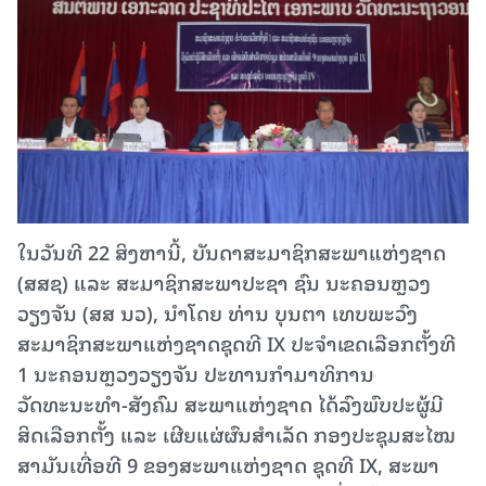
ໃນວັນທີ 22 ສິງຫານີ້, ບັນດາສະມາຊິກສະພາແຫ່ງຊາດ
(ສສຊ) ແລະ ສະມາຊິກສະພາປະຊາ ຊົນ ນະຄອນຫຼວງ
ວຽງຈັນ (ສສ ນວ), ນຳໂດຍ ທ່ານ ບຸນຕາ ເທບພະວົງ
ສະມາຊິກສະພາແຫ່ງຊາດຊຸດທີ IX ປະຈຳເຂດເລືອກຕັ້ງທີ
1 ນະຄອນຫຼວງວຽງຈັນ ປະທານກຳມາທິການ
ວັດທະນະທຳ-ສັງຄົມ ສະພາແຫ່ງຊາດ ໄດ້ລົງພົບປະຜູ້ມີ
ສິດເລືອກຕັ້ງ ແລະ ເຜີຍແຜ່ຜົນສຳເລັດ ກອງປະຊຸມສະໄໝ
ສາມັນເທື່ອທີ 9 ຂອງສະພາແຫ່ງຊາດ ຊຸດທີ IX, ສະພາ