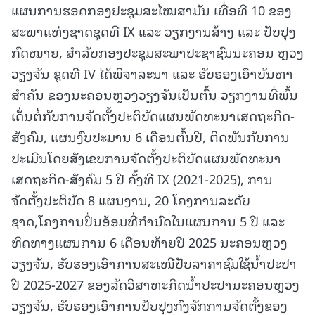
ແຜນການຮອດກອງປະຊຸມສະໄໝສາມັນ ເທື່ອທີ 10 ຂອງ
ສະພາແຫ່ງຊາດຊຸດທີ IX ແລະ ວຽກງານສ້າງ ແລະ ປັບປຸງ
ກົດໝາຍ, ສຳລັບກອງປະຊຸມສະພາປະຊາຊົນນະຄອນ ຫຼວງ
ວຽງຈັນ ຊຸດທີ IV
ໄດ້ພິຈາລະນາ ແລະ ຮັບຮອງເອົາບັນຫາ
ສໍາຄັນ ຂອງນະຄອນຫຼວງວຽງຈັນເປັນຕົ້ນ ວຽກງານທີ່ພົ້ນ
ເດັ່ນຕໍ່ກັບການຈັດຕັ້ງປະຕິບັດແຜນພັດທະນາເສດຖະກິດ-
ສັງຄົມ, ແຜນງົບປະມານ 6 ເດືອນຕົ້ນປີ, ຕິດພັນກັບການ
ປະເມີນໂດຍສັງເຂບການຈັດຕັ້ງປະຕິບັດແຜນພັດທະນາ
ເສດຖະກິດ-ສັງຄົມ 5 ປີ ຄັ້ງທີ IX (2021-2025), ການ
ຈັດຕັ້ງປະຕິບັດ 8 ແຜນງານ, 20 ໂຄງການລະດັບ
ຊາດ,ໂຄງການປິ່ນອ້ອມທີ່ກໍານົດໃນແຜນການ 5 ປີ ແລະ
ທິດທາງແຜນການ 6 ເດືອນທ້າຍປີ 2025 ນະຄອນຫຼວງ
ວຽງຈັນ, ຮັບຮອງເອົາການສະເໜີປັບລາຄາຊົມໃຊ້ນໍ້າປະປາ
ປີ 2025-2027 ຂອງລັດວິສາຫະກິດນໍ້າປະປານະຄອນຫຼວງ
ວຽງຈັນ, ຮັບຮອງເອົາການປັບປຸງກົງຈັກການຈັດຕັ້ງຂອງ