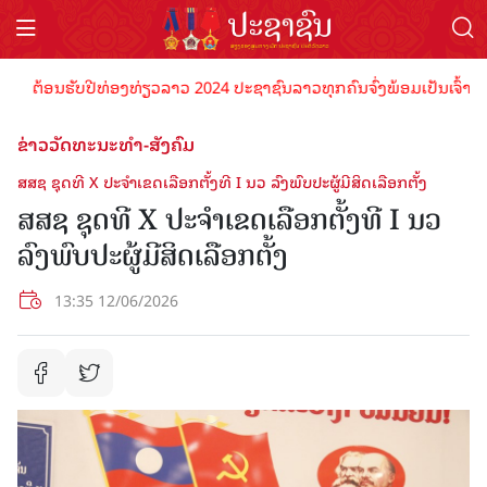
້ອນຮັບປີທ່ອງທ່ຽວລາວ 2024 ປະຊາຊົນລາວທຸກຄົນຈົ່ງພ້ອມເປັນເຈົ້າພາບທີ່ດີ
ຂ່າວວັດທະນະທຳ-ສັງຄົມ
ສສຊ ຊຸດທີ X ປະຈໍາເຂດເລືອກຕັ້ງທີ I ນວ ລົງພົບປະຜູ້ມີສິດເລືອກຕັ້ງ
ສສຊ ຊຸດທີ X ປະຈໍາເຂດເລືອກຕັ້ງທີ I ນວ
ລົງພົບປະຜູ້ມີສິດເລືອກຕັ້ງ
13:35 12/06/2026