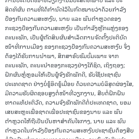
ສິດທິຜົນ ຕາມທີ່ໄດ້ກໍານົດໄວ້ໃນກົດໝາຍວ່າດ້ວຍກໍາລັງ
ປ້ອງກັນຄວາມສະຫງົບ, ນາຍ ແລະ ພົນຕໍາຫຼວດຂອງ
ກະຊວງປ້ອງກັນຄວາມສະຫງົບ ເປັນກໍາລັງຫຼັກແຫຼ່ງຂອງ
ຄະນະພັກ, ເປັນຜູ້ຕັດສິນຜົນສໍາເລັດການຈັດຕັ້ງປະຕິບັດ
ໜ້າທີ່ການເມືອງ ຂອງກະຊວງປ້ອງກັນຄວາມສະຫງົບ ຈຶ່ງ
ຕ້ອງໄດ້ຮັບການນໍາພາ, ສຶກສາອົບຮົມບົ່ມເພາະ ຈາກ
ຄະນະພັກ, ຄະນະນໍາຂອງກະຊວງຢ່າງໃກ້ຊິດ, ເຖິງຖອງ;
ຝຶກຜົນຫຼໍ່ຫຼອມໃຫ້ເປັນຜູ້ຈົງຮັກພັກດີ, ຮັບໃຊ້ປະຊາຊົນ
ປະເທດຊາດ ຢ່າງບໍ່ຮູ້ອິດຮູ້ເມື່ອຍ ດ້ວຍຄວາມບໍລິສຸດຜ່ອງໃສ,
ມີຄວາມຮັບຜິດຊອບສູງຕໍ່ໜ້າທີ່ວຽກງານ, ສືບຕໍ່ຝຶກຝົນ
ທາດແທ້ປະຕິວັດ, ຄວາມຈົງຮັກພັກດີຕໍ່ປະເທດຊາດ, ຍອມ
ເສຍສະຫຼະເພື່ອຊາດເພື່ອປະຊາຊົນຂອງນາຍ ແລະ ພົນ
ຕຳຫຼວດໃຫ້ຖືເປັນບັນຫາສຳຄັນໃຈກາງ, ນາຍ ແລະ ພົນ
ຕຳຫຼວດໃນກຳລັງປ້ອງກັນຄວາມສະຫງົບປະຊາຊົນຕ້ອງສືບ