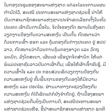
ໃນກອງປະຊຸມຂອງສະພາແຫ່ງຊາດ ແຕ່ລະໄລຍະຕາມແຜນ
ກຳນົດໄວ້, ສະເໜີ ປະທານສະພາແຫ່ງຊາດຊ່ວຍຊີ້ ນໍາໃຫ້
ບັນດາສະມາຊິກສະພາແຫ່ງຊາດປະຈຳເຂດເລືອກຕັ້ງໃນທົ່ວ
ປະເທດ ເອົາບັນດາເນື້ອໃນ, ຈິດໃຈຂອງກົດ ໝາຍໃນຂົງເຂດ
ວຽກງານປ້ອງກັນຄວາມສະຫງົບ ເປັນຕົ້ນ ກົດໝາຍວ່າ
ດ້ວຍການເຂົ້າ-ອອກ ແລະ ຄຸ້ມຄອງຄົນຕ່າງປະເທດ ຢູ່ ສປປ
ລາວ, ກົດໝາຍວ່າດ້ວຍການຄຸ້ມຄອງອາວຸດ ແລະ ວັດຖຸ
ລະເບີດ, ລົງໂຄສະນາ, ເຜີຍແຜ່ ເພື່ອປູກຈິດສໍານຶກ ໃຫ້ແກ່
ພໍ່ແມ່ປະຊາຊົນລາວບັນດາເຜົ່າຕື່ມ; ເພື່ອໃຫ້ເຂົາເຈົ້າຮັບຮູ້, ມີ
ຄວາມເຂົ້າໃຈ ແລະ ປະ ກອບສ່ວນເຮັດວຽກງານປ້ອງກັນ
ຄວາມສະຫງົບຢູ່ ຂັ້ນພື້ນຖານຂອງຕົນເອງໃຫ້ມີຄວາມ
ສະຫງົບ ແລະ ປອດໄພ. ຜ່ານມາທາງກະຊວງປ້ອງກັນ
ຄວາມສະຫງົບ ກໍໄດ້ເຮັດແຕ່ກໍຍັງຈຳກັດຢູ່, ຖ້າເບື້ອງສະພາ
ແຫ່ງຊາດຊ່ວຍຕື່ມຍິ່ງເປັນການດີ, ສະເໜີປະທານສະພາ
ແຫ່ງຊາດຊ່ວຍເຫຼືອ, ຊີ້ນຳສະມາຊິກສະພາແຫ່ງຊາດ ຊຸດທີ