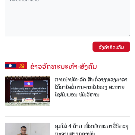
ສົ່ງຄໍາຄິດເຫັນ
ຂ່າວວັດທະນະທຳ-ສັງຄົມ
ການນໍາພັກ-ລັດ ສືບຕໍ່ວາງພວງມາລາ
ໄວ້ອາໄລຕໍ່ການຈາກໄປຂອງ ສະຫາຍ
ໄຊສົມພອນ ພົມວິຫານ
ສຸມໃສ່ 4 ດ້ານ ເພື່ອພັດທະນາສື່ວິທະຍຸ
ກະຈາຍສຽງກອງທັບ