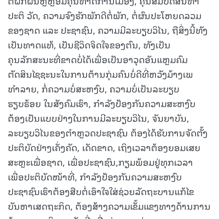
ຕໍ່ຝຶກຝົນຫຼໍ່ຫຼອມຄຸນທາດການເມືອງ, ຄຸນສົມບັດສິນທໍາ
ປະຕິ ວັດ, ຄວາມຈົງຮັກພັກດີຕໍ່ພັກ, ຕໍ່ຜົນປະໂຫຍດລວມ
ຂອງຊາດ ແລະ ປະຊາຊົນ, ຄວາມມີລະບຽບວິໄນ, ຖືສິ່ງນີ້ທັງ
ເປັນທາດແທ້, ເປັນຊີວິດຈິດໃຈຂອງຕົນ, ທັງເປັນ
ຄຸນລັກສະນະທີ່ຂາດບໍ່ໄດ້ເພື່ອເປັນອາວຸດອັນແຫຼມຄົມ
ຕັດສິນໄຊຊະນະໃນການຕ້ານກຸ່ມຄົນບໍ່ດີທີ່ຫວັງມ້າງເພ
ທຳລາຍ, ກໍ່ຄວາມບໍ່ສະຫງົບ, ຄວາມບໍ່ເປັນລະບຽບ
ຮຽບຮ້ອຍ ໃນສັງຄົມເຮົາ, ກໍາລັງປ້ອງກັນຄວາມສະຫງົບ
ຕ້ອງເປັນແບບຢ່າງໃນການມີລະບຽບວິໄນ, ຈັນຍາບັນ,
ລະບຽບວິໄນຂອງຕຳຫຼວດປະຊາຊົນ ຕ້ອງໄດ້ຮັບການຈັດຕັ້ງ
ປະຕິບັດຢ່າງເຄັ່ງຄັດ, ເດັດຂາດ, ເຖິງເວລາຕ້ອງຍອມເສຍ
ສະຫຼະເພື່ອຊາດ, ເພື່ອປະຊາຊົນ,ກຽມພ້ອມຢູ່ທຸກເວລາ
ເພື່ອປະຕິບັດໜ້າທີ່,
ກຳລັງປ້ອງກັນຄວາມສະຫງົບ
ປະຊາຊົນເຮົາຕ້ອງສືບຕໍ່ເອົາໃຈໃສ່ຊ່ວຍລັດຖະບານແກ້ໄຂ
ບັນຫາເສດຖະກິດ, ຕ້ອງສ້າງຄວາມເຂັ້ມແຂງທາງດ້ານການ