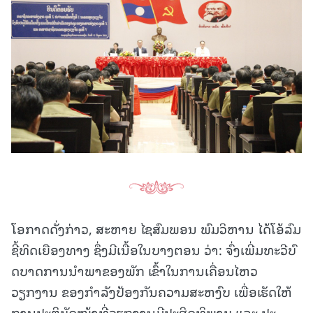
ໂອກາດດັ່ງກ່າວ, ສະຫາຍ ໄຊສົມພອນ ພົມວິຫານ ໄດ້ໂອ້ລົມ
ຊີ້ທິດເຍືອງທາງ ຊຶ່ງມີເນື້ອໃນບາງຕອນ ວ່າ: ຈົ່ງເພີ່ມທະວີບົ
ດບາດການນໍາພາຂອງພັກ ເຂົ້າໃນການເຄື່ອນໄຫວ
ວຽກງານ ຂອງກໍາລັງປ້ອງກັນຄວາມສະຫງົບ ເພື່ອເຮັດໃຫ້
ການປະຕິບັດໜ້າທີ່ວຽກງານມີປະສິດທິພາບ ແລະ ປະ