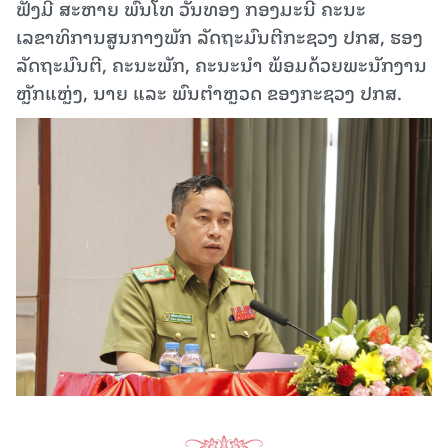
ຟັງມີ ສະຫາຍ ພົນໂທ ວັນທອງ ກອງມະນີ ຄະນະ
ເລຂາທິການສູນກາງພັກ ລັດຖະມົນຕີກະຊວງ ປກສ, ຮອງ
ລັດຖະມົນຕີ, ຄະນະພັກ, ຄະນະນໍາ ພ້ອມດ້ວຍພະນັກງານ
ຫຼັກແຫຼ່ງ, ນາຍ ແລະ ພົນຕໍາຫຼວດ ຂອງກະຊວງ ປກສ.