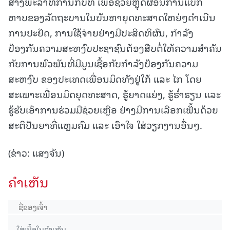
ສ້າງພະລາທິການກັບທີ່ ເພື່ອຊ່ວຍຫຼຸດຜ່ອນການແບກ
ຫາບຂອງລັດຖະບານໃນບັນຫາຍຸດທະສາດໃຫຍ່ໆດໍາເນີນ
ການປະຢັດ, ການໃຊ້ຈ່າຍຢ່າງມີປະສິດທິຜົນ,
ກຳລັງ
ປ້ອງກັນຄວາມສະຫງົບປະຊາຊົນຕ້ອງສືບຕໍ່ໃຫ້ຄວາມສຳຄັນ
ກັບການພົວພັນທີ່ມີມູນເຊື້ອກັບກຳລັງປ້ອງກັນຄວາມ
ສະຫງົບ ຂອງປະເທດເພື່ອນມິດທັງຢູ່ໃກ້ ແລະ ໄກ ໂດຍ
ສະເພາະເພື່ອນມິດຍຸດທະສາດ, ຮູ້ຍາດແຍ່ງ, ຮູ້ຮໍ່າຮຽນ ແລະ
ຮູ້ຮັບເອົາການຮ່ວມມືຊ່ວຍເຫຼືອ ຢ່າງມີການເລືອກເຟັ້ນດ້ວຍ
ສະຕິປັນຍາທີ່ແຫຼມຄົມ ແລະ ເອົາໃຈ ໃສ່ວຽກງານອື່ນໆ.
(ຂ່າວ: ແສງຈັນ)
ຄໍາເຫັນ