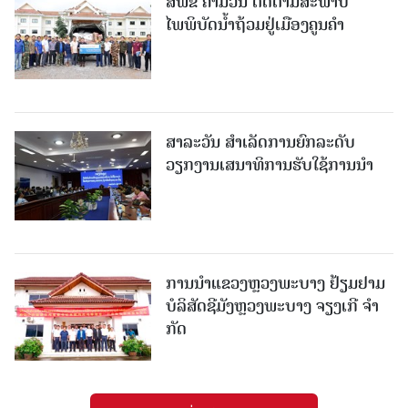
ສ​ພ​ຂ ຄໍາມ່ວນ ຕິດຕາມສະພາບ
ໄພພິບັດນໍ້າຖ້ວມຢູ່ເມືອງຄູນຄໍາ
ສາລະວັນ ສໍາເລັດການຍົກລະດັບ
ວຽກງານເສນາທິການຮັບໃຊ້ການນໍາ
ການນຳແຂວງຫຼວງພະບາງ ຢ້ຽມ​ຢາມ
ບໍ​ລິ​ສັດຊີມັງຫຼວງພະບາງ ຈຽງເກີ ຈໍາ
ກັດ