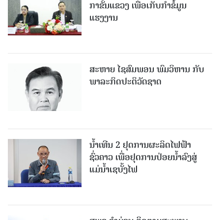
ກາຂັ້ນແຂວງ ເພື່ອເກັບກຳຂໍ້ມູນ
ແຮງງານ
ສະຫາຍ ໄຊສົມພອນ ພົມວິຫານ ກັບ
ພາລະກິດປະຕິວັດຊາດ
ນໍ້າເທີນ 2 ຢຸດການຜະລິດໄຟຟ້າ
ຊົ່ວຄາວ ເພື່ອຢຸດການປ່ອຍນໍ້າລົງສູ່
ແມ່ນໍ້າເຊບັ້ງໄຟ