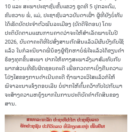
10 ແລະ ສະພາປະຊາຊົນຂັ້ນແຂວງ ຊຸດທີ 5 ປຸກລະດົມ,
ຂົນຂວາຍ ພໍ່, ແມ່, ປະຊາຊົນລາວບັນດາເຜົ່າ ຜູ້ທີ່ຍັງບໍ່ທັນ
ໄດ້ເຮັດບັດປະຈຳຕົວພົນລະເມືອງ (ບັດດີຈີຕອນ) ໂດຍ
ປະຕິບັດຕາມແຜນການຄາດວ່າຈະໃຫ້ສໍາເລັດພາຍໃນປີ
2026, ບັນດາຄະດີທີ່ໄປສົ່ງສານຕັດສິນແລ້ວມີຜົນບັງຄັບໃຊ້
ແລ້ວ ໃນກໍລະນີຍາດພີ່ນ້ອງຜູ້ຖືກຫາບໍ່ພໍໃຈແລ້ວໄດ້ຂຽນຄໍາ
ຮ້ອງທຸກຂຶ້ນສະພາ ຢາກໃຫ້ທາງສະພາລົງມາສົມທົບກັບ
ພາກສ່ວນທີ່ຮັບຜິດຊອບຄະດີ ເພື່ອກວດກາເບິ່ງຄືນຄວາມ
ໂປ່ງໃສຂອງການດໍາເນີນຄະດີ ຖ້າພາວະວິໄສແລ້ວກໍໃຫ້
ພິຈາລະນາແຈ້ງຕອບເລີຍ ບໍ່ຢາກໃຫ້ຄົ້ນຄວ້າກັບໄປກັບມາ
ຈະສ້າງຄວາມຫຍຸ້ງຍາກໃນການປະຕິບັດຄໍາຕັດສິນຂອງ
ສານ.