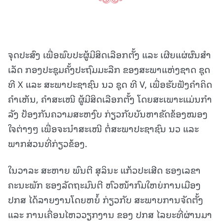
ຈຸດປະສົງ ເພື່ອພົບປະຜູ້ມີສິດເລືອກຕັ້ງ ແລະ ເຜີຍແຜ່ຜົນສໍາ
ເລັດ ກອງປະຊຸມຄັ້ງປະຖົມມະລືກ ຂອງສະພາແຫ່ງຊາດ ຊຸດ
ທີ X ແລະ ສະພາປະຊາຊົນ ນວ ຊຸດ ທີ V, ເພື່ອຮັບຟັງຄໍາຄິດ
ຄໍາເຫັນ, ຄໍາສະເໜີ ຜູ້ມີສິດເລືອກຕັ້ງ ໂດຍສະເພາະແມ່ນກໍາ
ລັງ ປ້ອງກັນຄວາມສະຫງົບ ກ່ຽວກັບບັນຫາຂັດຂ້ອງໝອງ
ໃຈຕ່າງໆ ເພື່ອຈະນໍາສະເໜີ ຕໍ່ສະພາປະຊາຊົນ ນວ ແລະ
ພາກສ່ວນທີ່ກ່ຽວຂ້ອງ.
ໃນວາລະ ສະຫາຍ ພົນຕີ ສຸລິນະ ແກ້ວປະເສີດ ຮອງເລຂາ
ຄະນະພັກ ຮອງລັດຖະມົນຕີ ຫົວໜ້າກົມໃຫຍ່ການເມືອງ
ປກສ ໄດ້ລາຍງານໂດຍຫຍໍ້ ກ່ຽວກັບ ສະພາບການຈັດຕັ້ງ
ແລະ ການເຄື່ອນໄຫວວຽກງານ ຂອງ ປກສ ໄລຍະທີ່ຜ່ານມາ