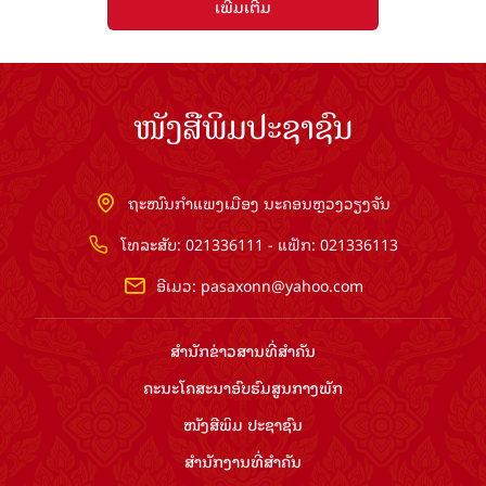
ເພີ່ມເຕີມ
ໜັງສືພິມປະຊາຊົນ
ຖະໜົນກຳແພງເມືອງ ນະຄອນຫຼວງວຽງຈັນ
ໂທລະສັບ: 021336111 - ແຟັກ: 021336113
ອີເມວ:
pasaxonn@yahoo.com
ສຳ​ນັກ​ຂ່າວ​ສານ​ທີ່​ສຳ​ຄັນ​
ຄະນະໂຄສະນາອົບຮົມ​ສູນ​ກາງ​ພັກ
ໜັງສືພິມ ປະ​ຊາ​ຊົນ
ສຳ​ນັກ​ງານ​ທີ່​ສຳ​ຄັນ