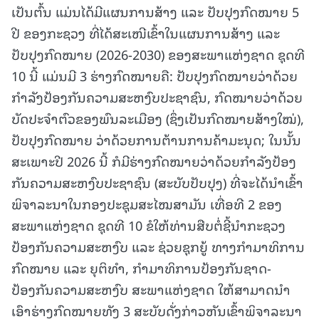
ເປັນຕົ້ນ ແມ່ນໄດ້ມີແຜນການສ້າງ ແລະ ປັບປຸງກົດໝາຍ 5
ປີ ຂອງກະຊວງ ທີ່ໄດ້ສະເໜີເຂົ້າໃນແຜນການສ້າງ ແລະ
ປັບປຸງກົດໝາຍ (2026-2030) ຂອງສະພາແຫ່ງຊາດ ຊຸດທີ
10 ນີ້ ແມ່ນມີ 3 ຮ່າງກົດໝາຍຄື: ປັບປຸງກົດໝາຍວ່າດ້ວຍ
ກໍາລັງປ້ອງກັນຄວາມສະຫງົບປະຊາຊົນ, ກົດໝາຍວ່າດ້ວຍ
ບັດປະຈໍາຕົວຂອງພົນລະເມືອງ (ຊຶ່ງເປັນກົດໝາຍສ້າງໃໝ່),
ປັບປຸງກົດໝາຍ ວ່າດ້ວຍການຕ້ານການຄ້າມະນຸດ; ໃນນັ້ນ
ສະເພາະປີ 2026 ນີ້ ກໍມີຮ່າງກົດໝາຍວ່າດ້ວຍກໍາລັງປ້ອງ
ກັນຄວາມສະຫງົບປະຊາຊົນ (ສະບັບປັບປຸງ) ທີ່ຈະໄດ້ນໍາເຂົ້າ
ພິຈາລະນາໃນກອງປະຊຸມສະໄໝສາມັນ ເທື່ອທີ 2 ຂອງ
ສະພາແຫ່ງຊາດ ຊຸດທີ 10 ຂໍໃຫ້ທ່ານສືບຕໍ່ຊີ້ນໍາກະຊວງ
ປ້ອງກັນຄວາມສະຫງົບ ແລະ ຊ່ວຍຊຸກຍູ້ ທາງກຳມາທິການ
ກົດໝາຍ ແລະ ຍຸຕິທຳ, ກຳມາທິການປ້ອງກັນຊາດ-
ປ້ອງກັນຄວາມສະຫງົບ ສະພາແຫ່ງຊາດ ໃຫ້ສາມາດນໍາ
ເອົາຮ່າງກົດໝາຍທັງ 3 ສະບັບດັ່ງກ່າວຫັນເຂົ້າພິຈາລະນາ