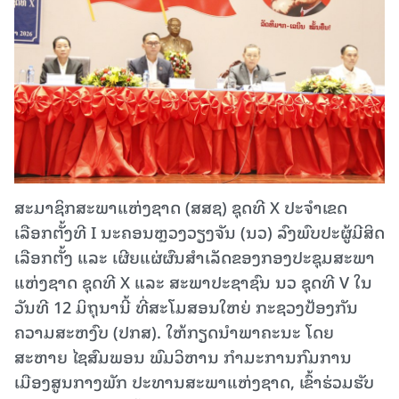
ສະມາຊິກສະພາແຫ່ງຊາດ (ສສຊ) ຊຸດທີ X ປະຈໍາເຂດ
ເລືອກຕັ້ງທີ I ນະຄອນຫຼວງວຽງຈັນ (ນວ) ລົງພົບປະຜູ້ມີສິດ
ເລືອກຕັ້ງ ແລະ ເຜີຍແຜ່ຜົນສໍາເລັດຂອງກອງປະຊຸມສະພາ
ແຫ່ງຊາດ ຊຸດທີ X ແລະ ສະພາປະຊາຊົນ ນວ ຊຸດທີ V ໃນ
ວັນທີ 12 ມິຖຸນານີ້ ທີ່ສະໂມສອນໃຫຍ່ ກະຊວງປ້ອງກັນ
ຄວາມສະຫງົບ (ປກສ). ໃຫ້ກຽດນໍາພາຄະນະ ໂດຍ
ສະຫາຍ ໄຊສົມພອນ ພົມວິຫານ ກໍາມະການກົມການ
ເມືອງສູນກາງພັກ ປະທານສະພາແຫ່ງຊາດ, ເຂົ້າຮ່ວມຮັບ