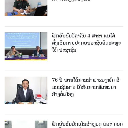
ຝຶກອົບຮົມວິຊາຊີບ 4 ສາຂາ ແນໃສ່
ສົ່ງເສີມການປະກອບອາຊີບອິດສະຫຼະ
ໃຫ້ ປະຊາຊົນ
76 ປີ ພາຍໃຕ້ການນໍາພາຂອງພັກ ສື່
ມວນຊົນລາວ ໄດ້ຮັບການພັດທະນາ
ຢ່າງຕໍ່ເນື່ອງ
ຝຶກອົບຮົມນັກເດີນສຳຫຼວດ ແລະ ກວດ