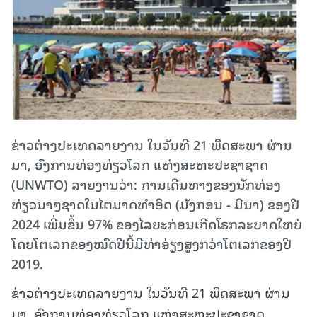
ຂ່າວຕ່າງປະເທດລາຍງານ ໃນວັນທີ 21 ພຶດສະພາ ຜ່ານ
ມາ, ອົງການທ່ອງທ່ຽວໂລກ ແຫ່ງສະຫະປະຊາຊາດ
(UNWTO) ລາຍງານວ່າ: ການເດີນທາງຂອງນັກທ່ອງ
ທ່ຽວນາໆຊາດໃນໄຕມາດທຳອິດ (ມັງກອນ - ມີນາ) ຂອງປີ
2024 ເພີ່ມຂຶ້ນ 97% ຂອງໄລຍະກ່ອນເກີດໂຣກລະບາດໃຫຍ່
ໂດຍໂຕເລກຂອງໝົດປີນີ້ມີທ່າອ່ຽງສູງກວ່າໂຕເລກຂອງປີ
2019.
ຂ່າວຕ່າງປະເທດລາຍງານ ໃນວັນທີ 21 ພຶດສະພາ ຜ່ານ
ມາ, ອົງການທ່ອງທ່ຽວໂລກ ແຫ່ງສະຫະປະຊາຊາດ