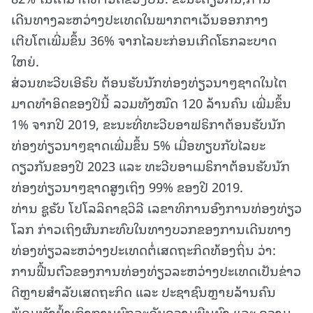
ເດີນທາງລະຫວ່າງປະເທດໃນພາກຕາເວັນອອກກາງ
ເຕີບໂຕເພີ່ມຂຶ້ນ 36% ຈາກໄລຍະກ່ອນເກີດໂຣກລະບາດ
ໃຫຍ່.
ສ່ວນທະວີບເອີຣົບ ຕ້ອນຮັບນັກທ່ອງທ່ຽວນາໆຊາດໃນໄຕ
ມາດທຳອິດຂອງປີນີ້ ລວມທັງໝົດ 120 ລ້ານຄົນ ເພີ່ມຂຶ້ນ
1% ຈາກປີ 2019, ຂະນະທີ່ທະວີບອາຟຣິກາຕ້ອນຮັບນັກ
ທ່ອງທ່ຽວນາໆຊາດເພີ່ມຂຶ້ນ 5% ເມື່ອທຽບກັບໄລຍະ
ດຽວກັນຂອງປີ 2023 ແລະ ທະວີບອາເມຣິກາຕ້ອນຮັບນັກ
ທ່ອງທ່ຽວນາໆຊາດສູງເຖິງ 99% ຂອງປີ 2019.
ທ່ານ ຊູຣັບ ໂປໂລລິຄາຊວິລີ ເລຂາທິການອົງການທ່ອງທ່ຽວ
ໂລກ ກ່າວເຖິງຜົນກະທົບໃນທາງບວກຂອງການເດີນທາງ
ທ່ອງທ່ຽວລະຫວ່າງປະເທດຕໍ່ເສດຖະກິດທ້ອງຖິ່ນ ວ່າ:
ການຟື້ນຕົວຂອງການທ່ອງທ່ຽວລະຫວ່າງປະເທດເປັນຂ່າວ
ດີຫຼາຍສຳລັບເສດຖະກິດ ແລະ ປະຊາຊົນຫຼາຍລ້ານຄົນ
ພ້ອມທັງຢໍ້າເຖິງການຍົກລະດັບຄວາມຍືນຍົງ ແລະ ຄວາມ