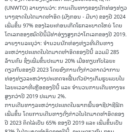
(UNWTO) ລາຍງານວ່າ: ການເດີນທາງຂອງນັກທ່ອງທ່ຽວ
ນາໆຊາດໃນໄຕມາດທຳອິດ (ມັງກອນ - ມີນາ) ຂອງປີ 2024
ເພີ່ມຂຶ້ນ 97% ຂອງໄລຍະກ່ອນເກີດໂຣກລະບາດໃຫຍ່ ໂດຍ
ໂຕເລກຂອງໝົດປີນີ້ມີທ່າອ່ຽງສູງກວ່າໂຕເລກຂອງປີ 2019.
ລາຍງານລະບຸວ່າ: ຈຳນວນນັກທ່ອງທ່ຽວທີ່ເດີນທາງ
ລະຫວ່າງປະເທດໃນໄຕມາດທຳອິດຂອງປີນີ້ ລວມມີ 285
ລ້ານຄົນ ຊຶ່ງເພີ່ມຂຶ້ນປະມານ 20% ເມື່ອທຽບກັບໄລຍະ
ດຽວກັນຂອງປີ 2023 ໂດຍອົງການດັ່ງກ່າວຄາດວ່າການ
ທ່ອງທ່ຽວລະຫວ່າງປະເທດຈະຟື້ນຕົວຢ່າງເຕັມຮູບແບບໃນ
ໄລຍະເວລາທີ່ເຫຼືອຂອງປີນີ້ ແລະ ຈຳນວນການເດີນທາງຈະ
ສູງກວ່າປີ 2019 ປະມານ 2%.
ການເດີນທາງລະຫວ່າງປະເທດໃນພາກພື້ນອາຊີປາຊີຟິກ
ເພີ່ມຂຶ້ນ ໂດຍການເດີນທາງດັ່ງກ່າວໃນໄຕມາດທຳອິດຂອງ
ປີ 2023 ຄິດໄລ່ເປັນ 65% ຂອງປີ 2019 ແລະ ເພີ່ມຂຶ້ນເປັນ
82% ໃນໄຕມາດທຳອິດຂອງປີນີ້. ຂະນະດຽວກັນ,ການ