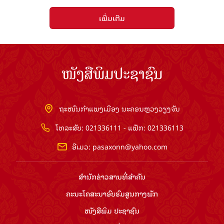
ເພີ່ມເຕີມ
ໜັງສືພິມປະຊາຊົນ
ຖະໜົນກຳແພງເມືອງ ນະຄອນຫຼວງວຽງຈັນ
ໂທລະສັບ: 021336111 - ແຟັກ: 021336113
ອີເມວ:
pasaxonn@yahoo.com
ສຳ​ນັກ​ຂ່າວ​ສານ​ທີ່​ສຳ​ຄັນ​
ຄະນະໂຄສະນາອົບຮົມ​ສູນ​ກາງ​ພັກ
ໜັງສືພິມ ປະ​ຊາ​ຊົນ