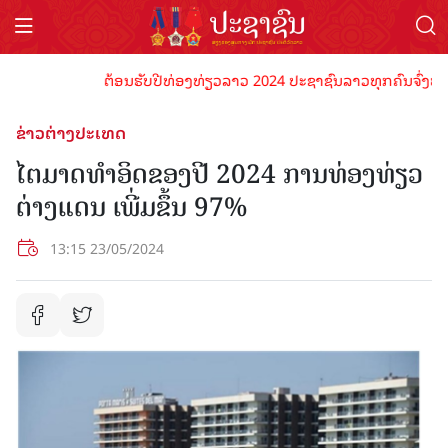
ຕ້ອນຮັບປີທ່ອງທ່ຽວລາວ 2024 ປະຊາຊົນລາວທຸກຄົນຈົ່ງພ້ອມເປັນ
ຂ່າວຕ່າງປະເທດ
ໄຕມາດທຳອິດຂອງປີ 2024 ການທ່ອງທ່ຽວ
ຕ່າງແດນ ເພີ່ມຂຶ້ນ 97%
13:15 23/05/2024