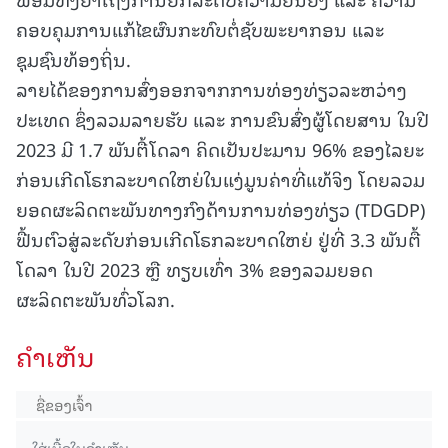
ຄອບຄຸມການແກ້ໄຂຜົນກະທົບຕໍ່ຊັບພະຍາກອນ ແລະ
ຊຸມຊົນທ້ອງຖິ່ນ.
ລາຍໄດ້ຂອງການສົ່ງອອກຈາກການທ່ອງທ່ຽວລະຫວ່າງ
ປະເທດ ຊຶ່ງລວມລາຍຮັບ ແລະ ການຂົນສົ່ງຜູ້ໂດຍສານ ໃນປີ
2023 ມີ 1.7 ພັນຕື້ໂດລາ ຄິດເປັນປະມານ 96% ຂອງໄລຍະ
ກ່ອນເກີດໂຣກລະບາດໃຫຍ່ໃນແງ່ມູນຄ່າທີ່ແທ້ຈິງ ໂດຍລວມ
ຍອດຜະລິດຕະພັນທາງກົງດ້ານການທ່ອງທ່ຽວ (TDGDP)
ຟື້ນຕົວສູ່ລະດັບກ່ອນເກີດໂຣກລະບາດໃຫຍ່ ຢູ່ທີ່ 3.3 ພັນຕື້
ໂດລາ ໃນປີ 2023 ຫຼື ທຽບເທົ່າ 3% ຂອງລວມຍອດ
ຜະລິດຕະພັນທົ່ວໂລກ.
ຄໍາເຫັນ