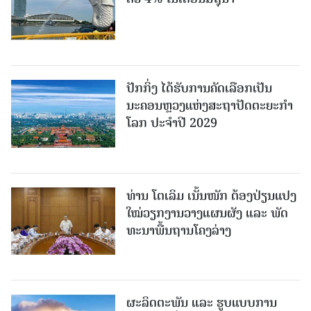
ປັກກິ່ງ ໄດ້ຮັບການຄັດເລືອກເປັນ
ນະຄອນຫຼວງແຫ່ງສະຖາປັດຕະຍະກຳ
ໂລກ ປະຈຳປີ 2029
ທ່ານ ໂຕ​ເລິມ ເນັ້ນໜັກ ຕ້ອງ​ປ່ຽນ​ແປງ​
ໃໝ່​ວຽກ​ງານ​ວາງ​ແຜນ​ຜັງ ແລະ ​ພັດ​
ທະ​ນາ​ພື້ນ​ຖານ​ໂຄງ​ລ່າງ
ຜະລິດຕະພັນ ແລະ ຮູບແບບການ