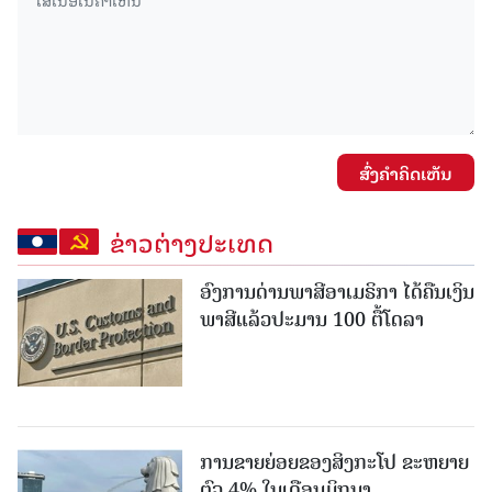
ສົ່ງຄໍາຄິດເຫັນ
ຂ່າວຕ່າງປະເທດ
ອົງການດ່ານພາສີອາເມຣິກາ ໄດ້ຄືນເງິນ
ພາສີແລ້ວປະມານ 100 ຕື້ໂດລາ
ການຂາຍຍ່ອຍຂອງສິງກະໂປ ຂະຫຍາຍ
ຕົວ 4% ໃນເດືອນມິຖຸນາ