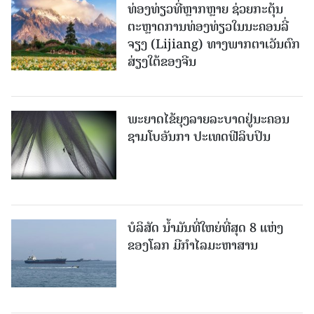
ທ່ອງທ່ຽວທີ່ຫຼາກຫຼາຍ ຊ່ວຍກະຕຸ້ນ
ຕະຫຼາດການທ່ອງທ່ຽວໃນນະຄອນລີ່
ຈຽງ (Lijiang) ທາງພາກຕາເວັນຕົກ
ສ່ຽງໃຕ້ຂອງຈີນ
ພະຍາດໄຂ້ຍຸງລາຍລະບາດຢູ່ນະຄອນ
ຊາມໂບ​ອັນກາ ປະເທດຟີລິບປິນ
ບໍລິສັດ ນ້ຳມັນທີ່ໃຫຍ່ທີ່ສຸດ 8 ແຫ່ງ
ຂອງໂລກ ມີກຳໄລມະຫາສານ