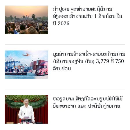
ກຳປູເຈຍ ຈະທຳລາຍສະຖິຕິການ
ສົ່ງອອກເຂົ້າສານເກີນ 1 ລ້ານໂຕນ ໃນ
ປີ 2026
ມູນຄ່າການຄ້າຂາເຂົ້າ-ຂາອອກດ້ານການ
ບໍລິການຂອງຈີນ ບັນລຸ 3,779 ຕື້ 750
ລ້ານຢວນ
ຫວຽດນາມ ສ້າງກົດລະບຽບພັກໃຫ້ມີ
ວິທະຍາສາດ ແລະ ປະຕິບັດງ່າຍດາຍ