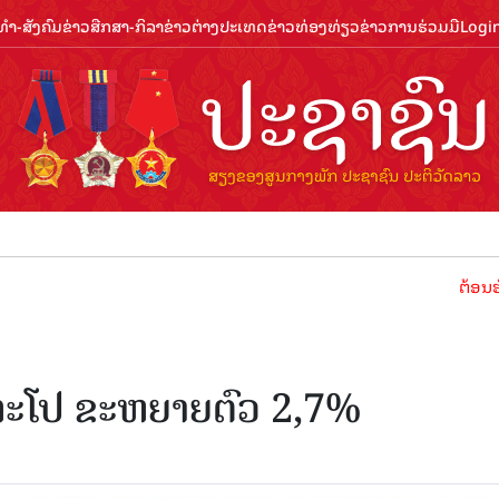
ຳ-ສັງຄົມ
ຂ່າວສືກສາ-ກິລາ
ຂ່າວຕ່າງປະເທດ
ຂ່າວທ່ອງທ່ຽວ
ຂ່າວການຮ່ວມມື
Logi
ຕ້ອນຮັບປີທ່ອງ
ກະໂປ ຂະຫຍາຍຕົວ 2,7%