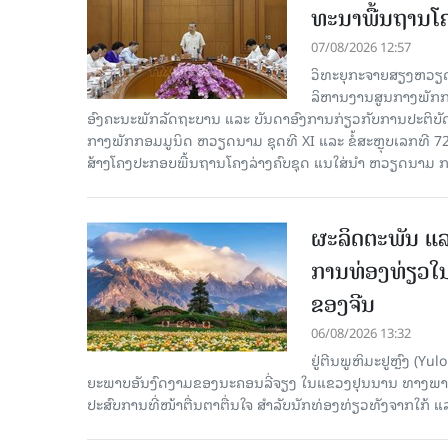
ທະ​ນາ​ພື້ນ​ຖານ​ໂ
07/08/2026 12:57
ວິທະຍຸກະຈາຍສຽງຫວຽດນາມລ
ລິ​ຫານ​ງານ​ສູນ​ກາງ​ພັກ
ອົງ​ຄະ​ນະ​ພັກ​ລັດ​ຖະ​ບານ ແລະ ບັນ​ດາ​ອົງ​ການ​ກ່ຽວ​ກັບ​ການ​ປະ​ຕິ​
ກາງ​ພັກ​ກອມ​ມູ​ນິດ ຫວຽດ​ນາມ ຊຸດ​ທີ XI ແລະ ຂໍ້​ສະ​ຫຼຸບ​ເລກ​ທີ 72
ສ້າງ​ໂຄງ​ປະ​ກອບ​ພື້ນ​ຖານ​ໂຄງ​ລ່າງຄົບ​ຊຸດ ແນ​ໃສ່​ນຳ ຫວຽດ​ນາມ ກ
ຜະລິດຕະພັນ ແລ
ການທ່ອງທ່ຽວໃນ
ຂອງຈີນ
06/08/2026 13:32
ຢູ່ຕີນພູຫິມະຢູຫຼົງ (
ຍະພາບອັນງົດງາມຂອງນະຄອນລີ່ຈຽງ ໃນແຂວງຢຸນນານ ທາງພາກຕາເ
ປະສົບການທີ່ໜ້າຕື່ນຕາຕື່ນໃຈ ສຳລັບນັກທ່ອງທ່ຽວທັງຈາກໃກ້ ແ