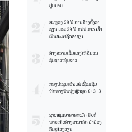
ຢູນນານ
ສະຫຼອງ 59 ປີ ການສ້າງຕັ້ງອາ
ຊຽນ ແລະ 29 ປີ ສປປ ລາວ ເຂົ້າ
ເປັນສະມາຊິກອາຊຽນ
ສ້າງຄວາມເຂັ້ມແຂງໃຫ້ສື່ມວນ
ຊົນຊາວໜຸ່ມລາວ
ກອງປະຊຸມເຜີຍແຜ່ເຊື່ອມຊຶມ
ທິດທາງປັບປຸງຫຼັກສູດ 6+3+3
ຊາວໜຸ່ມອາສາສະໝັກ ສືບຕໍ່
ພາລະກິດສ້າງອານາຄົດ ນໍານ້ອງ
ຄືນສູ່ໂຮງຮຽນ