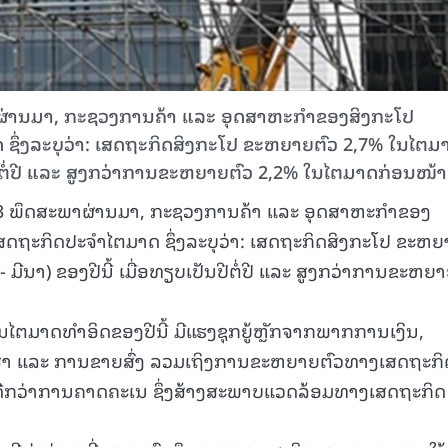
າຜ່ານມາ, ກະຊວງການຄ້າ ແລະ ອຸດສາຫະກຳຂອງສິງກະໂປ
່ງລະບຸວ່າ: ເສດຖະກິດສິງກະໂປ ຂະຫຍາຍຕົວ 2,7% ໃນໄຕມ
ນປີຕໍ່ປີ ແລະ ສູງກວ່າການຂະຫຍາຍຕົວ 2,2% ໃນໄຕມາດກ່ອນໜ້າ
23 ພຶດສະພາຜ່ານມາ, ກະຊວງການຄ້າ ແລະ ອຸດສາຫະກຳຂອງ
ຖະກິດປະຈຳໄຕມາດ ຊຶ່ງລະບຸວ່າ: ເສດຖະກິດສິງກະໂປ ຂະຫຍ
ມີນາ) ຂອງປີນີ້ ເມື່ອທຽບເປັນປີຕໍ່ປີ ແລະ ສູງກວ່າການຂະຫຍ
ຕມາດທຳອິດຂອງປີນີ້ ມີແຮງຊຸກຍູ້ຫຼັກຈາກພາກການເງິນ,
ັກສາ ແລະ ການຂາຍສົ່ງ ລວມເຖິງການຂະຫຍາຍຕົວທາງເສດຖະກິ
່ດີກວ່າການຄາດຄະເນ ຊຶ່ງສ້າງສະພາບແວດລ້ອມທາງເສດຖະກິດ