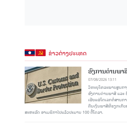
ຂ່າວຕ່າງປະເທດ
ອົງການດ່ານພາສີ
07/08/2026 13:11
ວິທະຍຸໂທລະພາບສູນກາງຈີ
ອົງການດ່ານພາສີ ແລະ 
ເຜີຍແຜ່ໂຕເລກຕໍ່ສານກາ
ຄືນເງິນພາສີທີ່ຮຽກເກັ
ສະຫະລັດ ອາເມຣິກາໄປແລ້ວປະມານ 100 ຕື້ໂດລາ.