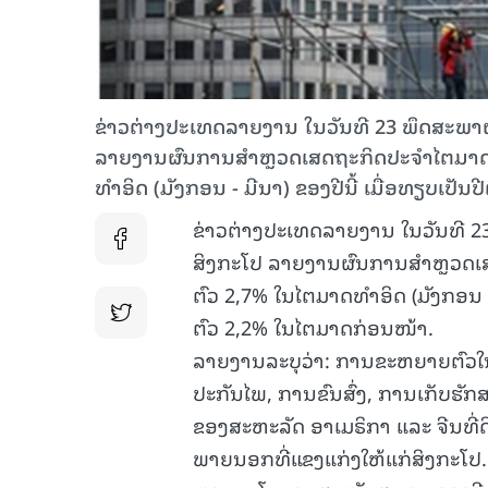
ຂ່າວຕ່າງປະເທດລາຍງານ ໃນວັນທີ 23 ພຶດສະພ
ລາຍງານຜົນການສຳຫຼວດເສດຖະກິດປະຈຳໄຕມາດ ຊຶ
ທຳອິດ (ມັງກອນ - ມີນາ) ຂອງປີນີ້ ເມື່ອທຽບເປັ
ຂ່າວຕ່າງປະເທດລາຍງານ ໃນວັນທີ 
ສິງກະໂປ ລາຍງານຜົນການສຳຫຼວດເສດ
ຕົວ 2,7% ໃນໄຕມາດທຳອິດ (ມັງກອນ - 
ຕົວ 2,2% ໃນໄຕມາດກ່ອນໜ້າ.
ລາຍງານລະບຸວ່າ: ການຂະຫຍາຍຕົວໃນໄ
ປະກັນໄພ, ການຂົນສົ່ງ, ການເກັບຮ
ຂອງສະຫະລັດ ອາເມຣິກາ ແລະ ຈີນທີ
ພາຍນອກທີ່ແຂງແກ່ງໃຫ້ແກ່ສິງກະໂປ.