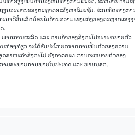
ີທ່າອ່ຽງເພີ່ມການລົງທຶນທາງການຜະລິດ, ຂະຫຍາຍການໃຊ້
ສະຖຽນລະພາບຂອງຕະຫຼາດອະສັງຫາລິມະຊັບ, ສ່ວນທິດທາງກາ
15.040(07-08-20
ທະນາດີຂຶ້ນເລັກນ້ອຍໃນດ້ານຄວາມແຂງແກ່ງຂອງຕະຫຼາດແຮງງ
ດ.
ິງ ພາກການຜະລິດ ແລະ ການຄ້າຂອງສິງກະໂປຈະຂະຫຍາຍຕົວ
, ການທ່ອງທ່ຽວ ຈະໄດ້ຮັບປະໂຫຍດຈາກການຟື້ນຕົວຂອງຄວາມ
 ອຸດສາຫະກຳສິງກະໂປ ຍັງຄາດຄະເນການຂະຫຍາຍຕົວຂອງ
 1-3% ຕາມສະພາບການພາຍໃນປະເທດ ແລະ ພາຍນອກ.