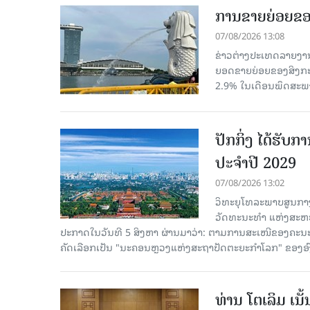
ການຂາຍຍ່ອຍຂອ
07/08/2026 13:08
ຂ່າວຕ່າງປະເທດລາຍງານວ
ຍອດຂາຍຍ່ອຍຂອງສິງກະໂປ
2.9% ໃນເດືອນພຶດສະພ
ປັກກິ່ງ ໄດ້ຮັ
ປະຈຳປີ 2029
07/08/2026 13:02
ວິທະຍຸໂທລະພາບສູນກາງ
ວັດທະນະທຳ ແຫ່ງສະຫະປະ
ປະກາດໃນວັນທີ 5 ສິງຫາ ຜ່ານມາວ່າ: ຕາມການສະເໜີຂອງຄະນະ
ຄັດ​ເລືອກເປັນ "ນະຄອນຫຼວງແຫ່ງສະຖາປັດຕະຍະກຳໂລກ" ຂອງອ
ທ່ານ ໂຕ​ເລິມ ເນ