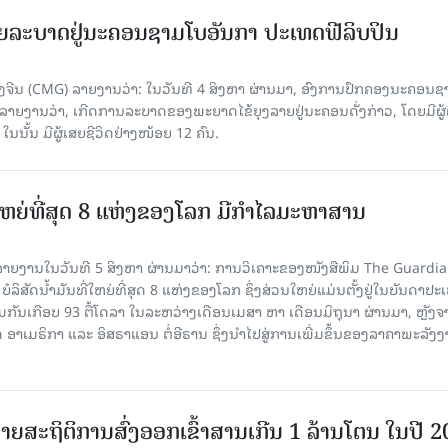
ຍລະບາດຢູ່ນະຄອນຊາມໂບ​ອັນກາ ປະເທດຟີລິບປິນ
ີນ (CMG) ລາຍງານວ່າ: ໃນວັນທີ 4 ສິງ​ຫາ ຜ່ານມາ, ອົງການ​ປົກ​ຄອງນະຄອນຊ
ລາຍ​ງານວ່າ, ເກີດ​ການລະບາດ​ຂອງພະຍາດໄຂ້ຍຸງລາຍຢູ່ນະຄອນດັ່ງກ່າວ, ໂດຍມີຜູ້
, ໃນນັ້ນ ມີຜູ້ເສຍຊີວິດຢ່າງໜ້ອຍ 12 ຄົນ.
ທີ່ໃຫຍ່ທີ່ສຸດ 8 ແຫ່ງຂອງໂລກ ມີກຳໄລມະຫາສານ
າຍງານໃນວັນທີ 5 ສິງຫາ ຜ່ານມາວ່າ: ການວິເຄາະຂອງໜັງສືພິມ The Guardi
 ບໍລິສັດນ້ຳມັນທີ່ໃຫຍ່ທີ່ສຸດ 8 ແຫ່ງຂອງໂລກ ຊຶ່ງສ່ວນໃຫຍ່ແມ່ນຕັ້ງຢູ່ໃນບັນດາປ
ມກັນເກືອບ 93 ຕື້ໂດລາ ໃນລະຫວ່າງເດືອນເມສາ ຫາ ເດືອນມິຖຸນາ ຜ່ານມາ, ຫຼັງຈ
າເມຣິກາ ແລະ ອິສຣາແອນ ຕໍ່ອີຣານ ຊຶ່ງນຳໄປສູ່ການເພີ່ມຂຶ້ນຂອງລາຄາພະລັງ
ຍສະຖິຕິການສົ່ງອອກເຂົ້າສານເກີນ 1 ລ້ານໂຕນ ໃນປີ 