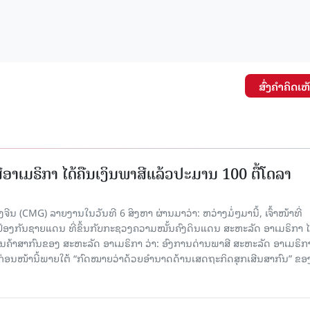
ສົ່ງຄໍາຄິດເຫ
ອາເມຣິກາ ໄດ້ຄືນເງິນພາສີແລ້ວປະມານ 100 ຕື້ໂດລາ
ນ (CMG) ລາຍງານໃນວັນທີ 6 ສິງຫາ ຜ່ານມາວ່າ: ຫວ່າງມໍ່ໆມານີ້, ເຈົ້າໜ້າທີ່
ປ້ອງກັນຊາຍແດນ ທີ່ຂຶ້ນກັບກະຊວງຄວາມໝັ້ນຄົງດິນແດນ ສະຫະລັດ ອາເມຣິກາ ໄ
ນຄ້າສາກົນຂອງ ສະຫະລັດ ອາເມຣິກາ ວ່າ: ອົງການດ່ານພາສີ ສະຫະລັດ ອາເມຣິກາ
ບກ່ອນໜ້ານີ້ພາຍໃຕ້ “ກົດໝາຍວ່າດ້ວຍອຳນາດດ້ານເສດຖະກິດສຸກເສີນສາກົນ” ຂອ