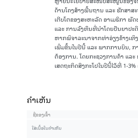
ຫຼາຍນະໂຍບາຍສະໜັບສະໜູນຂອງຈີນມ
ດ້ານໂຄງສ້າງພື້ນຖານ ແລະ ຮັກສາ
ເຕີບໂຕຂອງສະຫະລັດ ອາເມຣິກາ ພັດ
ແລະ ການລົງທຶນທີ່ນຳໂດຍປັນຍາປະດິ
ຫາກພິຈາລະນາຈາກທ່າອ່ຽງຂ້າງເທ
ເພີ່ມຂຶ້ນໃນປີນີ້ ແລະ ພາກການບິນ
ຕ້ອງການ. ໂດຍກະຊວງການຄ້າ ແລະ
ເສດຖະກິດສິງກະໂປໃນປີນີ້ໄວ້ທີ່
ຄໍາເຫັນ