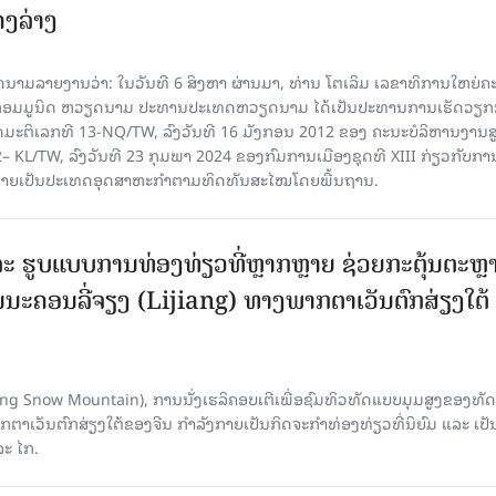
ຄງ​ລ່າງ
າຍງານວ່າ: ໃນ​ວັນ​ທີ 6 ສິງ​ຫາ ຜ່ານມາ, ທ່ານ ໂຕ​ເລິມ ເລ​ຂາ​ທິ​ການ​ໃຫຍ່​ຄະ​ນ
​ກອມ​ມູ​ນິດ ຫວຽດ​ນາມ ປະ​ທານ​ປະ​ເທດຫວຽດ​ນາມ ໄດ້​ເປັນ​ປະ​ທານ​ການ​ເຮັດ​ວຽກ​ກ
ບັດ​ມະ​ຕິ​ເລກ​ທີ 13-NQ/TW, ລົງວັນ​ທີ 16 ມັງ​ກອນ 2012 ຂອງ ຄະ​ນະ​ບໍ​ລິ​ຫານ​ງານ​ສ
– KL/TW, ​ລົງວັນ​ທີ 23 ກຸມ​ພາ 2024 ຂອງ​ກົມ​ການ​ເມື​ອງ​ຊຸດ​ທີ XIII ກ່ຽວ​ກັບ​ການກ
າຍ​ເປັນ​ປະ​ເທດ​ອຸດ​ສາ​ຫະ​ກຳ​ຕາມ​ທິດ​ທັນ​ສະ​ໄໝ​ໂດຍ​ພື້ນ​ຖານ.
ະ ຮູບແບບການທ່ອງທ່ຽວທີ່ຫຼາກຫຼາຍ ຊ່ວຍກະຕຸ້ນຕະຫຼ
ນະຄອນລີ່ຈຽງ (Lijiang) ທາງພາກຕາເວັນຕົກສ່ຽງໃຕ້
Yulong Snow Mountain), ການນັ່ງເຮລິຄອບເຕີເພື່ອຊົມທິວທັດແບບມຸມສູງຂອງທັດ
ວັນຕົກສ່ຽງໃຕ້ຂອງຈີນ ກຳລັງກາຍເປັນກິດຈະກຳທ່ອງທ່ຽວທີ່ນິຍົມ ແລະ ເປັ
ລະ ໄກ.