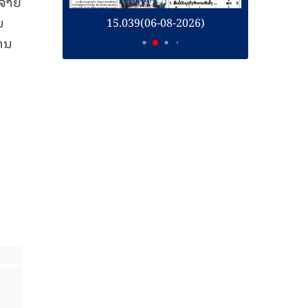
ຈ່າຍ
ນ
26)
15.039(06-08-2026)
1
ານ