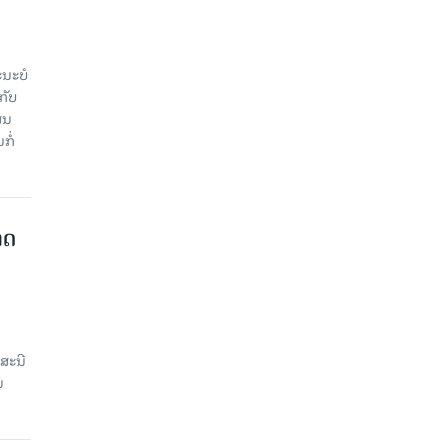
ະ​ບໍ​
ັບ​
ູນ​
ໍ່​
າດ
ສະນີ
ນ