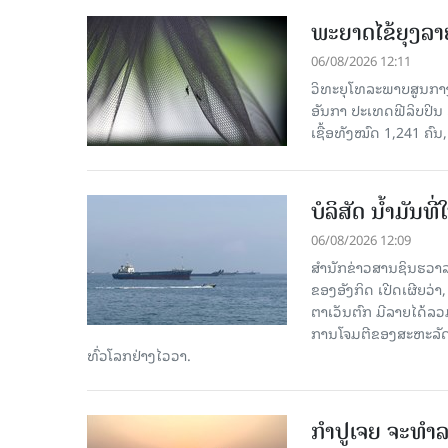
ພະຍາດໄຂ້ຍຸງລາ
06/08/2026 12:11
ວິທະຍຸໂທລະພາບສູນກາງຈ
ອັນກາ ປະເທດຟີລິບປິນ 
ເຊື້ອ​ທັງ​ໝົດ 1,241 ຄົນ
ບໍລິສັດ ນ້ຳມັນ
06/08/2026 12:09
ສຳນັກຂ່າວສານຊິນຮວາລ
ຂອງອັງກິດ ເປີດເຜີຍວ່າ,
ຕາເວັນຕົກ ມີລາຍໄດ້ລວ
ການໂຈມຕີຂອງສະຫະລັດ ອ
ທົ່ວໂລກຢ່າງໄວວາ.
ກຳປູເຈຍ ຈະທຳລາ