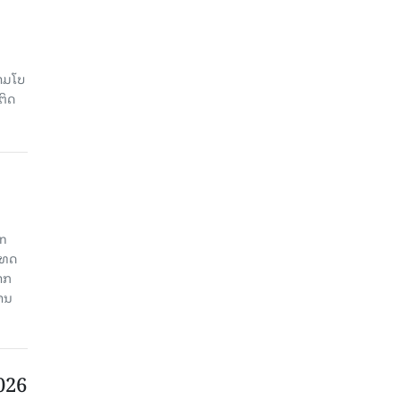
າມໂບ​
ຕິດ
an
ະເທດ
າກ
ງານ
2026