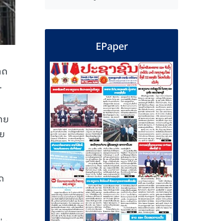
EPaper
າດ
.
າຍ
າຍ
ດ