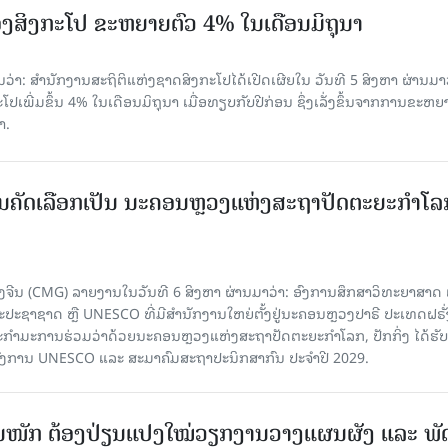
ງສິງກະໂປ ຂະຫຍາຍຕົວ 4% ໃນເດືອນມິຖຸນາ
່າ: ສຳນັກງານສະຖິຕິແຫ່ງຊາດສິງກະໂປໄດ້ເປີດເຜີຍໃນ ວັນທີ 5 ສິງຫາ ຜ່ານມາວ
ເພີ່ມຂຶ້ນ 4% ໃນເດືອນມິຖຸນາ ເມື່ອທຽບກັບປີກ່ອນ ຊຶ່ງເລັ່ງຂຶ້ນຈາກການຂະຫຍ
າ.
ບການຄັດເລືອກເປັນ ນະຄອນຫຼວງແຫ່ງສະຖາປັດຕະຍະກຳໂລ
ຈີນ (CMG) ລາຍງານໃນວັນທີ 6 ສິງຫາ ຜ່ານມາວ່າ: ອົງການສຶກສາວິທະຍາສາດ
ຊາຊາດ ຫຼື UNESCO ທີ່ມີສຳນັກງານໃຫຍ່ຕັ້ງຢູ່ນະຄອນ​ຫຼວງປາຣີ ປະເທດຝຣັ່ງ
ກຳມະການຮ່ວມວ່າດ້ວຍນະຄອນຫຼວງແຫ່ງສະຖາປັດຕະຍະກຳໂລກ, ປັກກິ່ງ ໄດ້ຮັ
ົງການ UNESCO ແລະ ສະມາ​ຄົມສະຖາປະນິກສາກົນ ປະຈຳປີ 2029.
ັ້ນໜັກ ຕ້ອງ​ປ່ຽນ​ແປງ​ໃໝ່​ວຽກ​ງານ​ວາງ​ແຜນ​ຜັງ ແລະ ​ພັດ