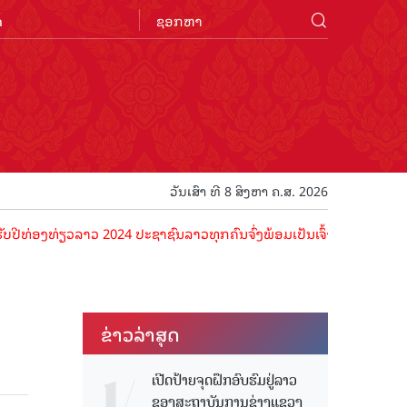
n
ວັນເສົາ ທີ 8 ສິງຫາ ຄ.ສ. 2026
ທ່ຽວລາວ 2024 ປະຊາຊົນລາວທຸກຄົນຈົ່ງພ້ອມເປັນເຈົ້າພາບທີ່ດີ ຕ້ອນຮັບນັກທ
ຂ່າວ​ລ່າ​ສຸດ
ເປີດປ້າຍຈຸດຝຶກອົບຮົມຢູ່ລາວ
ຂອງສະຖາບັນການຊ່າງແຂວງ