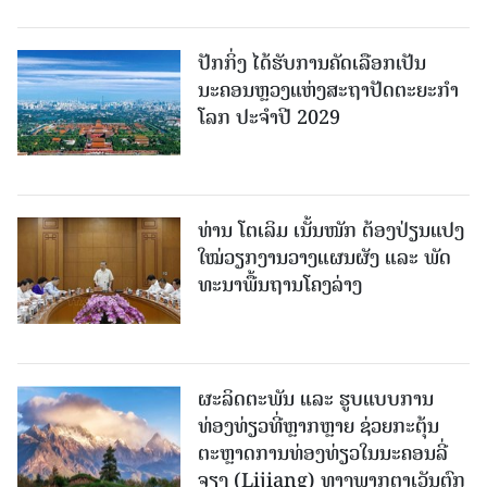
ປັກກິ່ງ ໄດ້ຮັບການຄັດເລືອກເປັນ
ນະຄອນຫຼວງແຫ່ງສະຖາປັດຕະຍະກຳ
ໂລກ ປະຈຳປີ 2029
ທ່ານ ໂຕ​ເລິມ ເນັ້ນໜັກ ຕ້ອງ​ປ່ຽນ​ແປງ​
ໃໝ່​ວຽກ​ງານ​ວາງ​ແຜນ​ຜັງ ແລະ ​ພັດ​
ທະ​ນາ​ພື້ນ​ຖານ​ໂຄງ​ລ່າງ
ຜະລິດຕະພັນ ແລະ ຮູບແບບການ
ທ່ອງທ່ຽວທີ່ຫຼາກຫຼາຍ ຊ່ວຍກະຕຸ້ນ
ຕະຫຼາດການທ່ອງທ່ຽວໃນນະຄອນລີ່
ຈຽງ (Lijiang) ທາງພາກຕາເວັນຕົກ