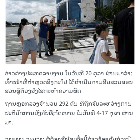
ຂ່າວຕ່າງປະເທດລາຍງານ ໃນວັນທີ 20 ຕຸລາ ຜ່ານມາວ່າ:
ເຈົ້າໜ້າທີ່ຕຳຫຼວດສິງກະໂປ ໄດ້ດຳເນີນການສືບສວນສອບ
ສວນຜູ້ຕ້ອງສົງໄສກະທໍາຄວາມຜິດ
ຖານຫຼອກລວງຈໍານວນ 292 ຄົນ ທີ່ຖືກຈັບລະຫວ່າງການ
ປະຕິບັດການບັງຄັບໃຊ້ກົດໝາຍ ໃນວັນທີ 4-17 ຕຸລາ ຜ່ານ
ມາ.
ລາຍງານລະບຸວ່າ: ຜູ້ຕ້ອງສົງໄສເຫຼົ່ານີ້ກ່ຽວຂ້ອງກັບກໍລະນີ