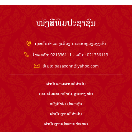
ໜັງສືພິມປະຊາຊົນ
ຖະໜົນກຳແພງເມືອງ ນະຄອນຫຼວງວຽງຈັນ
ໂທລະສັບ: 021336111 - ແຟັກ: 021336113
ອີເມວ:
pasaxonn@yahoo.com
ສຳ​ນັກ​ຂ່າວ​ສານ​ທີ່​ສຳ​ຄັນ​
ຄະນະໂຄສະນາອົບຮົມ​ສູນ​ກາງ​ພັກ
ໜັງສືພິມ ປະ​ຊາ​ຊົນ
ສຳ​ນັກ​ງານ​ທີ່​ສຳ​ຄັນ
ສຳ​ນັກ​ງານ​ປະ​ທານ​ປະ​ເທດ