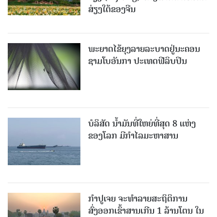
ສ່ຽງໃຕ້ຂອງຈີນ
ພະຍາດໄຂ້ຍຸງລາຍລະບາດຢູ່ນະຄອນ
ຊາມໂບ​ອັນກາ ປະເທດຟີລິບປິນ
ບໍລິສັດ ນ້ຳມັນທີ່ໃຫຍ່ທີ່ສຸດ 8 ແຫ່ງ
ຂອງໂລກ ມີກຳໄລມະຫາສານ
ກຳປູເຈຍ ຈະທຳລາຍສະຖິຕິການ
ສົ່ງອອກເຂົ້າສານເກີນ 1 ລ້ານໂຕນ ໃນ