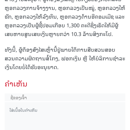
ຫຼອກລວງການຈ້າງງານ, ຫຼອກລວງເປັນໝູ່, ຫຼອກລວງໃຫ້
ຮັກ, ຫຼອກລວງໃຫ້ລົງທຶນ, ຫຼອກລວງດ້ານອີຄອມເມີຊ ແລະ
ຫຼອກລວງເປັນຜູ້ຊື້ປອມເກືອບ 1,300
ຄະດີຊຶ່ງເຮັດໃຫ້ມີຜູ້
ເສຍຫາຍສູນເສຍເງິນຫຼາຍກວ່າ 10.3 ລ້ານສິງກະໂປ.
ທັງນີ້, ຜູ້ຕ້ອງສົງໄສເຫຼົ່ານີ້ຢູ່ພາຍໃຕ້ການສືບສວນສອບ
ສວນຄວາມຜິດຖານສໍ້ໂກງ, ຟອກເງິນ ຫຼື ໃຫ້ບໍລິການຊຳລະ
ເງິນໂດຍບໍ່ໄດ້ຮັບອະນຸຍາດ.
ຄໍາເຫັນ