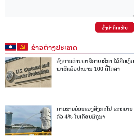
ສົ່ງຄໍາຄິດເຫັນ
ຂ່າວຕ່າງປະເທດ
ອົງການດ່ານພາສີອາເມຣິກາ ໄດ້ຄືນເງິນ
ພາສີແລ້ວປະມານ 100 ຕື້ໂດລາ
ການຂາຍຍ່ອຍຂອງສິງກະໂປ ຂະຫຍາຍ
ຕົວ 4% ໃນເດືອນມິຖຸນາ