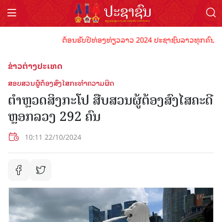
ຕ້ອນຮັບປີທ່ອງທ່ຽວລາວ 2024 ປະຊາຊົນລາວທຸກຄົນຈົ່ງພ້ອມ
ຂ່າວຕ່າງປະເທດ
ສອບສວນຜູ້ຕ້ອງສົງໄສກະທໍາຄວາມຜິດ
ຕຳຫຼວດສິງກະໂປ ສືບສວນຜູ້ຕ້ອງສົງໄສຄະດີ
ຫຼອກລວງ 292 ຄົນ
10:11 22/10/2024