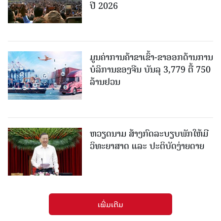
ປີ 2026
ມູນຄ່າການຄ້າຂາເຂົ້າ-ຂາອອກດ້ານການ
ບໍລິການຂອງຈີນ ບັນລຸ 3,779 ຕື້ 750
ລ້ານຢວນ
ຫວຽດນາມ ສ້າງກົດລະບຽບພັກໃຫ້ມີ
ວິທະຍາສາດ ແລະ ປະຕິບັດງ່າຍດາຍ
ເພີ່ມເຕີມ