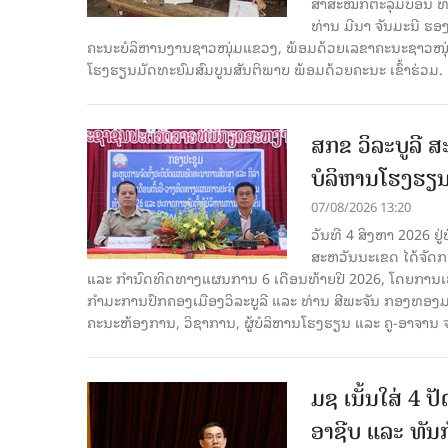
ສາສະໝັກຕະລຸມບອນ ທີ່
ທ່ານ ມີນາ ຈັນມະນີ ຮ
ຄະນະບໍລິຫານງານຊາວໜຸ່ມແຂວງ, ພ້ອມດ້ວຍເລຂາຄະນະຊາວໜ
ໂຮງຮຽນມັດທະຍົມສົມບູນສັນຕິພາບ ພ້ອມດ້ວຍຄະນະ ເຂົ້າຮ່ວມ.
ສກຂ ວິລະບູລີ ສ
ບໍລິຫານໂຮງຮຽ
07/08/2026 13:20
ວັນທີ 4 ສິງຫາ 2026 ຢູ
ສະຫວັນນະເຂດ ໄດ້ຈັດກ
ແລະ ກຳນົດທິດທາງແຜນການ 6 ເດືອນທ້າຍປີ 2026, ໂດຍການ
ກຳມະການປົກຄອງເມືອງວິລະບູລີ ແລະ ທ່ານ ສີພະຈັນ ກອງທອງ
ຄະນະຫ້ອງການ, ວິຊາການ, ຜູ້ບໍລິຫານໂຮງຮຽນ ແລະ ຄູ-ອາຈານ ຈາ
ມຊ ເນັ້ນໃສ່ 4 
ອາຊີບ ແລະ ທັນ