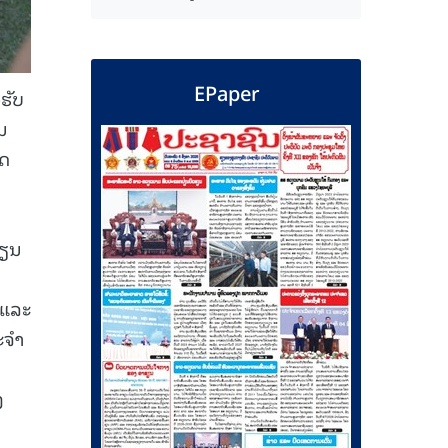
EPaper
ຮັບ
ນ
ັດ
ຮຽນ
 ແລະ
ະຈໍາ
ງ