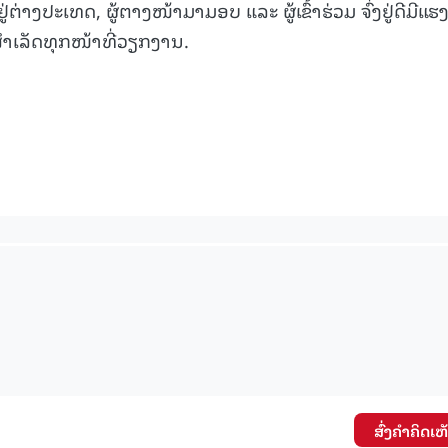
່າງປະເທດ, ຜູ້ຕາງໜ້າມາມອບ ແລະ ຜູ້ເຂົ້າຮ່ວມ ຈົ່ງຢູ່ດີມີແຮງ,
15.040(07-08-20
ສໍາເລັດທຸກໜ້າທີ່ວຽກງານ.
ສົ່ງຄໍາຄິດເຫ