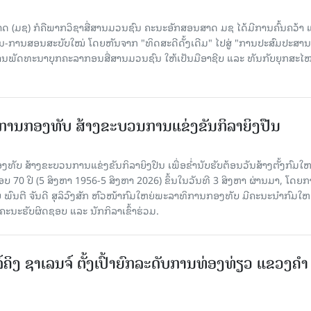
 (ມຊ) ກໍຄືພາກວິຊາສື່ສານມວນຊົນ ຄະນະອັກສອນສາດ ມຊ ໄດ້ມີການຄົ້ນຄວ້າ 
ນ-ການສອນສະບັບໃໝ່ ໂດຍຫັນຈາກ "ທິດສະດີດັ້ງເດີມ" ໄປສູ່ "ການປະສົມປະສາ
່ການພັດທະນາບຸກຄະລາກອນສື່ສານມວນຊົນ ໃຫ້ເປັນມືອາຊີບ ແລະ ທັນກັບຍຸກສະໄ
ການກອງທັບ ສ້າງຂະບວນການແຂ່ງຂັນກິລາຍິງປືນ
ັບ ສ້າງຂະບວນການແຂ່ງຂັນກິລາຍິງປືນ ເພື່ອຂໍ່ານັບຮັບຕ້ອນວັນສ້າງຕັ້ງກົມໃ
 70 ປີ (5 ສິງຫາ 1956-5 ສິງຫາ 2026) ຂຶ້ນໃນວັນທີ 3 ສິງຫາ ຜ່ານມາ, ໂດຍ
ົນຕີ ຈັນດີ ສຸລິວົງສັກ ຫົວໜ້າກົມໃຫຍ່ພະລາທິການກອງທັບ ມີຄະນະນໍາກົມໃຫຍ
ະນະຮັບຜິດຊອບ ແລະ ນັກກິລາເຂົ້າຮ່ວມ.
ຄິງ ຊາເລນຈ໌ ຕັ້ງເປົ້າຍົກລະດັບການທ່ອງທ່ຽວ ແຂວງຄໍາ