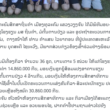
ທະຍົມສຶກສາຖິ່ນຄໍາ ເມືອງທຸລະຄົມ ແຂວງວຽງຈັນ ໄດ້ມີພິທີມອບ-
ງໂຮງຮຽນ ມສ ຖິ່ນຄໍາ, ມໍຕົ້ນຕານປ່ຽວ ແລະ ອຸປະຖໍາຂະບວນກາ
ຄົມ, ຕາງໜ້າໃຫ້ ທ່ານ ຄໍາແສນ ໄວຍາກອນ ທີ່ຢູ່ປະເທດສະຫະລ
່ານ ບຸດສະດີ ໄຊຍະວົງ, ມີພາກສ່ວນກ່ຽວຂ້ອງເຂົ້່າຮ່ວມຢ່າງພ້ອມ
ບມີເຄື່ອງກິລາ ຈໍານວນ 36 ຊຸດ, ບານເຕາະ 5 ໜ່ວຍ ໃຫ້ແກ່ໂຮງ
ມູນຄ່າ 14.860.000 ກີບ, ມອບເງິນຊຸກຍູ້ສ້ອມແປງອາຄານຮຽນ
 ມໍຕົ້ນຕານປ່ຽວ 4 ລ້ານກີບ, ມອບເງິນໃຫ້ຫ້ອງການສຶກສາທິການ
ໍາໃຊ້ເຂົ້າໃນບັ້ນເປີດຂະບວນການແຂ່ງຂັນກິລາ-ສິລະປະນັກຮຽນ ປ
ວຍເຫຼືອທັງໝົດ 30.860.000 ກີບ.
ພະຈັນ ຫົວໜ້າຫ້ອງການສຶກສາທິການ ແລະ ກິລາເມືອງໄດ້ສະແດ
ນຊ່ວຍເຫຼືອ ແລະ ອວຍພອນໄຊ, ຝາກຄໍາຢື້ຢາມຖາມຂ່າວໄປຍັງ