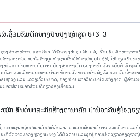
່ເຊື່ອມຊຶມທິດທາງປັບປຸງຫຼັກສູດ 6+3+3
 ກະຊວງສຶກສາທິການ ແລະ ກິລາ ໄດ້ຈັດກອງປະຊຸມເຜີຍ ແຜ່, ເຊື່ອມຊຶມທິດທາງການປ
ນສ້າງມະຫາວິທະຍາໄລສ້າງຄູແຫ່ງຊາດຂຶ້ນທີ່ຫ້ອງປະຊຸມໄອຊີທີ, ໃຫ້ກຽດເປັນປ
ັງໜໍ່ເມກ ກຳມະການກົມການເມືອງສູນກາງພັກ ຮອງນາຍົກລັດຖະມົນຕີ ລັດຖະມົ
 ກິລາ ແລະ ມີທ່ານປະທານກໍາມາທິການວັດທະນະທໍາ, ສັງຄົມ ແລະ ຊົນເຜົ່າສະ
ນຫຼວງ ແລະ ແຂວງທົ່ວປະເທດ, ຕາງໜ້າມະຫາວິທະຍາໄລແຫ່ງຊາດ, ຜູ້ອຳນວ
ພາກສ່ວນພາກສ່ວນທີ່ກ່ຽວຂ້ອງເຂົ້າຮ່ວມ.
ັກ ສືບຕໍ່ພາລະກິດສ້າງອານາຄົດ ນໍານ້ອງຄືນສູ່ໂຮງຮ
ານີ້, ຄະນະຊາວໜຸ່ມປະຊາຊົນປະຕິວັດລາວ ພະແນກສຶກສາທິການ ແລະ ກິລາ ຮ່ວມກັ
ນປະຕິວັດລາວແຂວງຫຼວງພະບາງ ໄດ້ຕິດຕາມ ແລະຊຸກຍູ້ການເຮັດວຽກຂອງຊາວໜຸ