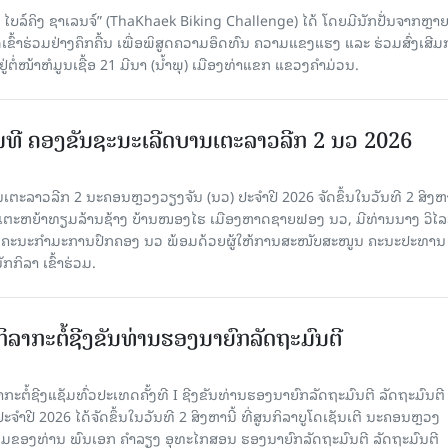
ໄບລ໌ຄິງ ຊາເລນຈ໌” (ThaKhaek Biking Challenge) ໄດ້ ໂດຍມີນັກປັ່ນຈາກຫຼາ
ົ້າຮ່ວມຢ່າງຄຶກຄື້ນ ເພື່ອພິສູດຄວາມອຶດທົນ ຄວາມແຂງແຮງ ແລະ ຮ່ວມສົ່ງເສີ
ໍ່ໜ້າຫໍມູນເຊື້ອ 21 ມີນາ (ນໍ້າພຸ) ເມືອງທ່າແຂກ ແຂວງຄໍາມ່ວນ.
ມທີ ຄອງຂັນຊະນະເລີດບານເຕະລາວລີກ 2 ນວ 2026
ເຕະລາວລີກ 2 ນະຄອນຫຼວງວຽງຈັນ (ນວ) ປະຈໍາປີ 2026 ຈັດຂຶ້ນໃນວັນທີ 2 ສິງຫ
ເຕະຫຍ້າທຽມລ້ານຊ້າງ ບ້ານໜອງໄຮ ເມືອງຫາດຊາຍຟອງ ນວ, ມີທ່ານນາງ ວິໄ
ຄະນະກໍາມະການປົກຄອງ ນວ ພ້ອມດ້ວຍຜູ້ໃຫ້ການສະໜັບສະໜູນ ຄະນະປະທານ
ກກິລາ ເຂົ້າຮ່ວມ.
ິລາກະຕໍ້ຊີງຂັນທ່ານຮອງນາຍົກລັດຖະມົນຕີ
ກະຕໍ້ຊີງແຊັມທົ່ວປະເທດຄັ້ງທີ I ຊີງຂັນທ່ານຮອງນາຍົກລັດຖະມົນຕີ ລັດຖະມົນຕີ
າປີ 2026 ໄດ້ຈັດຂຶ້ນໃນວັນທີ 2 ສິງຫານີ້ ທີ່ສູນກິລາບູໂດເຊັນເຕີ ນະຄອນຫຼວງ
່ວມຂອງທ່ານ ພົນເອກ ຄໍາລຽງ ອຸທະໄກສອນ ຮອງນາຍົກລັດຖະມົນຕີ ລັດຖະມົນຕີ