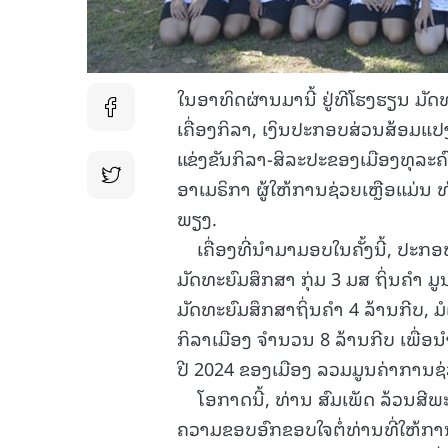
ໃນອາທິດຜ່ານມານີ້ ຢູ່ທີໂຮງຮຽນ ມັດ
ເຄື່ອງກິລາ, ເງິນປະກອບສ່ວນສ້ອມແປ
ແຂ່ງຂັນກິລາ-ສິລະປະຂອງເມືອງທຸລະ
ອາເມຣິກາ ຜູ້ໃຫ້ການຊ່ວຍເຫຼືອແມ່ນ ທ
ພຽງ.
ເຄື່ອງທີ່ນໍາມາມອບໃນຄັ້ງນີ້, ປະກອ
ມັດທະຍົມສຶກສາ ກຸ່ມ 3 ມສ ຖິ່ນຄໍາ 
ມັດທະຍົມສຶກສາຖິ່ນຄໍາ 4 ລ້ານກີບ,
ກິລາເມືອງ ຈໍານວນ 8 ລ້ານກີບ ເພື່ອນ
ປີ 2024 ຂອງເມືອງ ລວມມູນຄ່າການຊ່
ໂອກາດນີ້, ທ່ານ ສົມເພັດ ລ້ວນສີ
ຄວາມຂອບອົກຂອບໃຈຕໍ່ທ່ານທີ່ໃຫ້ກາ