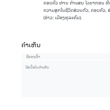
ຄອບຄົວ ທ່ານ ຄໍາແສນ ໄວຍາກອນ ທີ່ຢູ່ຕ
ຄວາມສຸກໃນຊີວິດສ່ວນຕົວ, ຄອບຄົວ, 
(ຂ່າວ: ເມືອງທຸລະຄົມ).
ຄໍາເຫັນ