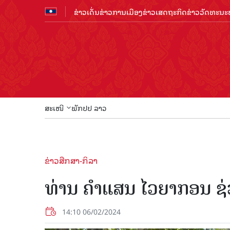
ຂ່າວເດັ່ນ
ຂ່າວການເມືອງ
ຂ່າວເສດຖະກິດ
ຂ່າວວັດທະນະທ
ສະເໜີ
ພັກປປ ລາວ
ຂ່າວສືກສາ-ກິລາ
ທ່ານ ຄໍາແສນ ໄວຍາກອນ ຊ່ວ
14:10 06/02/2024