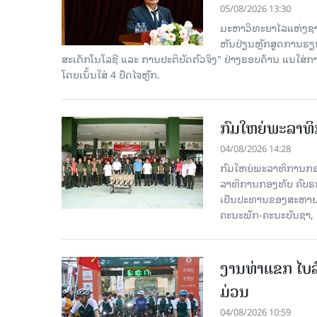
05/08/2026 13:30
ມະຫາວິທະຍາໄລແຫ່ງຊາດ
ຫັນປ່ຽນຫຼັກສູດການຮຽ
ສະເຕັກໂນໂລຊີ ແລະ ການປະຕິບັດຕົວຈິງ" ຢ່າງຮອບດ້ານ ແນໃສ
ໂດຍເນັ້ນໃສ່ 4 ປັດໄຈຫຼັກ.
ກົມໃຫຍ່ພະລາທິ
04/08/2026 14:28
ກົມໃຫຍ່ພະລາທິການກອງທ
ລາທິການກອງທັບ ຄົບຮອບ
ເປັນປະທານຂອງສະຫາຍ ພ
ຄະນະພັກ-ຄະນະບັນຊາ, ຄ
ງານທ່າແຂກ ໄບລ໌
ມ່ວນ
04/08/2026 10:59