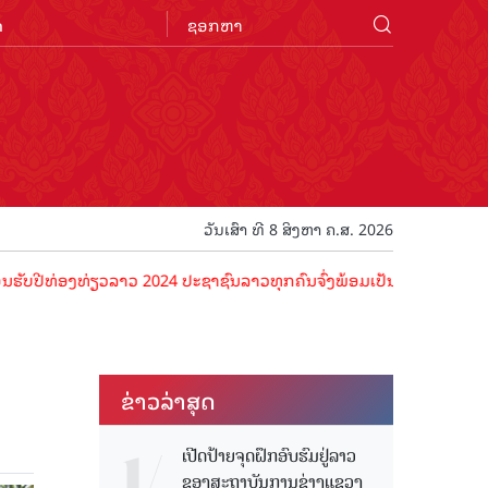
n
ວັນເສົາ ທີ 8 ສິງຫາ ຄ.ສ. 2026
ທ່ອງທ່ຽວລາວ 2024 ປະຊາຊົນລາວທຸກຄົນຈົ່ງພ້ອມເປັນເຈົ້າພາບທີ່ດີ ຕ້ອນຮັບ
ຂ່າວ​ລ່າ​ສຸດ
ເປີດປ້າຍຈຸດຝຶກອົບຮົມຢູ່ລາວ
ຂອງສະຖາບັນການຊ່າງແຂວງ