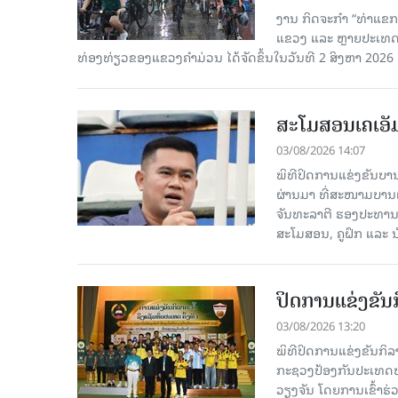
ງານ ກິດຈະກຳ “ທ່າແຂກ 
ແຂວງ ແລະ ຫຼາຍປະເທດເຂ
ທ່ອງທ່ຽວຂອງແຂວງຄຳມ່ວນ ໄດ້ຈັດຂຶ້ນໃນວັນທີ 2 ສິງຫາ 2026 ຢູ່ຕ
ສະໂມສອນເຄເອັ
03/08/2026 14:07
ພິທີປິດການແຂ່ງຂັນບານ
ຜ່ານມາ ທີ່ສະໜາມບານ
ຈັນທະລາຕີ ຮອງປະທານ
ສະໂມສອນ, ຄູຝຶກ ແລະ ນັ
ປິດການແຂ່ງຂັນກ
03/08/2026 13:20
ພິທີປິດການແຂ່ງຂັນກິລາ
ກະຊວງປ້ອງກັນປະເທດປະຈໍ
ວຽງຈັນ ໂດຍການເຂົ້າຮ