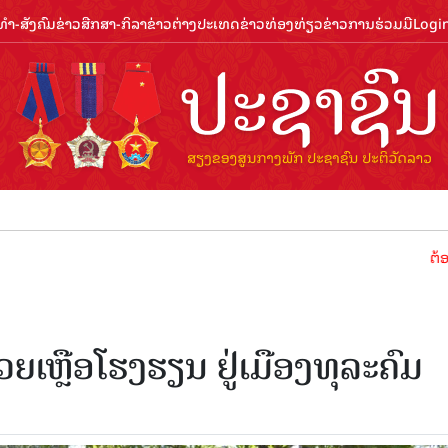
ຳ-ສັງຄົມ
ຂ່າວສືກສາ-ກິລາ
ຂ່າວຕ່າງປະເທດ
ຂ່າວທ່ອງທ່ຽວ
ຂ່າວການຮ່ວມມື
Logi
ຕ້ອນຮັບປີ
ຍເຫຼືອໂຮງຮຽນ ຢູ່ເມືອງທຸລະຄົມ