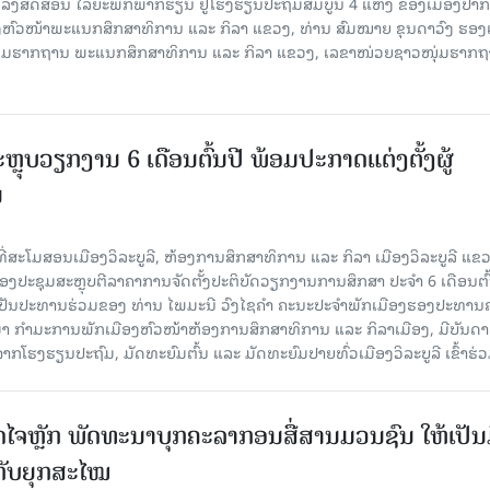
ລົງສິດສອນ ໄລຍະພັກພາກຮຽນ ຢູ່ໂຮງຮຽນປະຖົມສົມບູນ 4 ແຫ່ງ ຂອງເມືອງປາກອູ
ອງຫົວໜ້າພະແນກສຶກສາທິການ ແລະ ກິລາ ແຂວງ, ທ່ານ ສົມໝາຍ ຂຸນດາວົງ ຮອງ
ຸ່ມຮາກຖານ ພະແນກສຶກສາທິການ ແລະ ກິລາ ແຂວງ, ເລຂາໜ່ວຍຊາວໜຸ່ມຮາກ
ະຫຼຸບວຽກງານ 6 ເດືອນຕົ້ນປີ ພ້ອມປະກາດແຕ່ງຕັ້ງຜູ້
ນ
່ທີ່ສະໂມສອນເມືອງວິລະບູລີ, ຫ້ອງການສຶກສາທິການ ແລະ ກິລາ ເມືອງວິລະບູລີ ແຂ
ອງປະຊຸມສະຫຼຸບຕີລາຄາການຈັດຕັ້ງປະຕິບັດວຽກງານການສຶກສາ ປະຈຳ 6 ເດືອນຕົ້
ເປັນປະທານຮ່ວມຂອງ ທ່ານ ໄພມະນີ ວົງໄຊຄຳ ຄະນະປະຈຳພັກເມືອງຮອງປະທານ
ມາ ກຳມະການພັກເມືອງຫົວໜ້າຫ້ອງການສຶກສາທິການ ແລະ ກິລາເມືອງ, ມີບັນດາ
ກໂຮງຮຽນປະຖົມ, ມັດທະຍົມຕົ້ນ ແລະ ມັດທະຍົມປາຍທົ່ວເມືອງວິລະບູລີ ເຂົ້າຮ່ວ
ປັດໄຈຫຼັກ ພັດທະນາບຸກຄະລາກອນສື່ສານມວນຊົນ ໃຫ້ເປັນ
ກັບຍຸກສະໄໝ