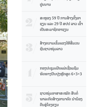
ຢູນນານ
ສະຫຼອງ 59 ປີ ການສ້າງຕັ້ງອາ
ຊຽນ ແລະ 29 ປີ ສປປ ລາວ ເຂົ້າ
ເປັນສະມາຊິກອາຊຽນ
ສ້າງຄວາມເຂັ້ມແຂງໃຫ້ສື່ມວນ
ຊົນຊາວໜຸ່ມລາວ
ກອງປະຊຸມເຜີຍແຜ່ເຊື່ອມຊຶມ
ທິດທາງປັບປຸງຫຼັກສູດ 6+3+3
ຊາວໜຸ່ມອາສາສະໝັກ ສືບຕໍ່
ພາລະກິດສ້າງອານາຄົດ ນໍານ້ອງ
ຄືນສູ່ໂຮງຮຽນ