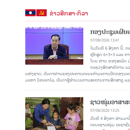
ຂ່າວສືກສາ-ກິລາ
ກອງປະຊຸມເຜີຍແຜ
07/08/2026 13:41
ໃນວັນທີ 6 ສິງຫາ ນີ້,
ຫຼັກສູດ 6+3+3 ແລະ ກາ
ໂດຍ ທ່ານ ທອງສະລິດ ມ
ກະຊວງສຶກສາທິການ ແລະ
ແຫ່ງຊາດ; ບັນດາທ່ານຮອງປະທານຄະນະກຳມະການປົກຄອງນະຄອ
ມະຫາ ວິທະຍາໄລ, ບັນດາຜູ້ອຳນວຍການສະຖານການສຶກສາຄູ ແລະ 
ຊາວໜຸ່ມອາສາສະໝ
07/08/2026 13:25
ວັນທີ 4 ສິງຫາ ຜ່ານມ
ຄະນະຊາວໜຸ່ມ ປະຊາຊົ