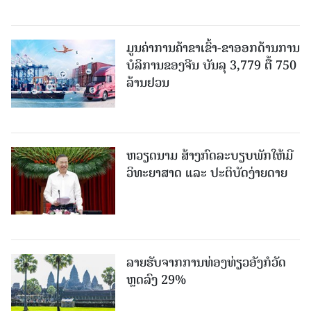
ມູນຄ່າການຄ້າຂາເຂົ້າ-ຂາອອກດ້ານການ
ບໍລິການຂອງຈີນ ບັນລຸ 3,779 ຕື້ 750
ລ້ານຢວນ
ຫວຽດນາມ ສ້າງກົດລະບຽບພັກໃຫ້ມີ
ວິທະຍາສາດ ແລະ ປະຕິບັດງ່າຍດາຍ
ລາຍຮັບຈາກການທ່ອງທ່ຽວອັງກໍວັດ
ຫຼດລົງ 29%