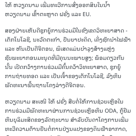
ໃຫ້ ຫວຽດນາມ ເພີ່ມທະວີການສົ່ງອອກສິນໃນນ້ຳ
ຫວຽດນາມ ເຂົ້າຕະຫຼາດ ຝຣັ່ງ ແລະ EU.
ສອງຝ່າຍເຫັນດີຊຸກຍູ້ການຮ່ວມມືໃນຂົງເຂດວິທະຍາສາດ -
ເຕັກໂນໂລຊີ, ນະວັດຕະກຳ, ປັນຍາປະດິດ, ເຄິ່ງຊັກນຳໄຟຟ້າ
ແລະ ຫັນເປັນດີຈີຕອນ, ພິເສດແມ່ນບຳລຸງສ້າງແຫຼ່ງ
ຊັບພະຍາກອນມະນຸດທີ່ມີຄຸນນະພາບສູງ; ພ້ອມດຽວກັນ
ນັ້ນ ເປີດກວ້າງການຮ່ວມມືຄົ້ນຄວ້າວິທະຍາສາດ, ຊຸກຍູ້
ການຖ່າຍທອດ ແລະ ເປັນເຈົ້າຂອງເຕັກໂນໂລຊີ, ລົງທຶນ
ພັດທະນາພື້ນຖານໂຄງລ່າງດີຈີຕອນ.
ຫວຽດນາມ ສະເໜີ ໃຫ້ ຝຣັ່ງ ສືບຕໍ່ໃຫ້ການຊ່ວຍເຫຼືອໃນ
ການຮ່ວມມືພັດທະນາຜ່ານການຊ່ວຍເຫຼືອທຶນ ODA, ກູ້ຢືມ
ທຶນບຸລິມະສິດຂອງລັດຖະບານ ສຳລັບບັນດາໂຄງການເພີ່ມ
ທະວີຄວາມຕ້ານຢັນຕໍ່ການປ່ຽນແປງຂອງດິນຟ້າອາກາດ,