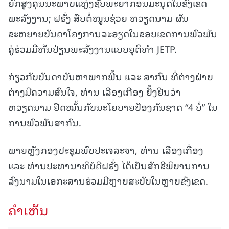
ຍົກສູງຄຸນນະພາບແຫຼ່ງຊັບພະຍາກອນມະນຸດໃນຂົງເຂດ
ພະລັງງານ; ຝຣັ່ງ ສືບຕໍ່ໜູນຊ່ວຍ ຫວຽດນາມ ຜັນ
ຂະຫຍາຍບັນດາໂຄງການລະອຽດໃນຂອບເຂດການພົວພັນ
ຄູ່ຮ່ວມມືຫັນປ່ຽນພະລັງງານແບບຍຸຕິທຳ JETP.
ກ່ຽວກັບບັນດາບັນຫາພາກພື້ນ ແລະ ສາກົນ ທີ່ຕ່າງຝ່າຍ
ຕ່າງມີຄວາມສົນໃຈ, ທ່ານ ເລືອງເກືອງ ຢັ້ງຢືນວ່າ
ຫວຽດນາມ ຢຶດໝັ້ນກັບນະໂຍບາຍປ້ອງກັນຊາດ “4 ບໍ່” ໃນ
ການພົວພັນສາກົນ.
ພາຍຫຼັງກອງປະຊຸມພົບປະເຈລະຈາ, ທ່ານ ເລືອງເກື່ອງ
ແລະ ທ່ານປະທານາທິບໍດີຝຣັ່ງ ໄດ້ເປັນສັກຂີພິຍານການ
ລົງນາມໃນເອກະສານຮ່ວມມືຫຼາຍສະບັບໃນຫຼາຍຂົງເຂດ.
ຄໍາເຫັນ