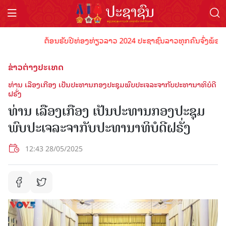
ຕ້ອນຮັບປີທ່ອງທ່ຽວລາວ 2024 ປະຊາຊົນລາວທຸກຄົນຈົ່ງພ້ອມເປັນເຈ
ຂ່າວຕ່າງປະເທດ
ທ່ານ ເລືອງເກືອງ ເປັນປະທານກອງປະຊຸມພົບປະເຈລະຈາກັບປະທານາທິບໍດີ
ຝຣັ່ງ
ທ່ານ ເລືອງເກືອງ ເປັນປະທານກອງປະຊຸມ
ພົບປະເຈລະຈາກັບປະທານາທິບໍດີຝຣັ່ງ
12:43 28/05/2025