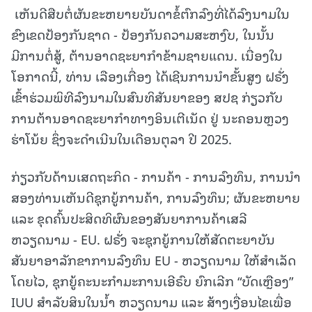
ເຫັນດີສືບຕໍ່ຜັນຂະຫຍາຍບັນດາຂໍ້ຕົກລົງທີ່ໄດ້ລົງນາມໃນ
ຂົງເຂດປ້ອງກັນຊາດ - ປ້ອງກັນຄວາມສະຫງົບ, ໃນນັ້ນ
ມີການຕໍ່ສູ້, ຕ້ານອາດຊະຍາກຳຂ້າມຊາຍແດນ. ເນື່ອງໃນ
ໂອກາດນີ້, ທ່ານ ເລືອງເກື່ອງ ໄດ້ເຊີນການນຳຂັ້ນສູງ ຝຣັ່ງ
ເຂົ້າຮ່ວມພິທີລົງນາມໃນສົນທິສັນຍາຂອງ ສປຊ ກ່ຽວກັບ
ການຕ້ານອາດຊະຍາກຳທາງອິນເຕີເນັດ ຢູ່ ນະຄອນຫຼວງ
ຮ່າໂນ້ຍ ຊຶ່ງຈະດຳເນີນໃນເດືອນຕຸລາ ປີ 2025.
ກ່ຽວກັບດ້ານເສດຖະກິດ - ການຄ້າ - ການລົງທຶນ, ການນຳ
ສອງທ່ານເຫັນດີຊຸກຍູ້ການຄ້າ, ການລົງທຶນ; ຜັນຂະຫຍາຍ
ແລະ ຂຸດຄົ້ນປະສິດທິຜົນຂອງສັນຍາການຄ້າເສລີ
ຫວຽດນາມ - EU. ຝຣັ່ງ ຈະຊຸກຍູ້ການໃຫ້ສັດຕະຍາບັນ
ສັນຍາອາລັກຂາການລົງທຶນ EU - ຫວຽດນາມ ໃຫ້ສຳເລັດ
ໂດຍໄວ, ຊຸກຍູ້ຄະນະກຳມະການເອີຣົບ ຍົກເລີກ “ບັດເຫຼືອງ”
IUU ສຳລັບສິນໃນນ້ຳ ຫວຽດນາມ ແລະ ສ້າງເງື່ອນໄຂເພື່ອ