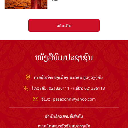
ເພີ່ມເຕີມ
ໜັງສືພິມປະຊາຊົນ
ຖະໜົນກຳແພງເມືອງ ນະຄອນຫຼວງວຽງຈັນ
ໂທລະສັບ: 021336111 - ແຟັກ: 021336113
ອີເມວ:
pasaxonn@yahoo.com
ສຳ​ນັກ​ຂ່າວ​ສານ​ທີ່​ສຳ​ຄັນ​
ຄະນະໂຄສະນາອົບຮົມ​ສູນ​ກາງ​ພັກ