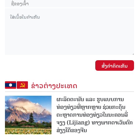
ສົ່ງຄໍາຄິດເຫັນ
ຂ່າວຕ່າງປະເທດ
ຜະລິດຕະພັນ ແລະ ຮູບແບບການ
ທ່ອງທ່ຽວທີ່ຫຼາກຫຼາຍ ຊ່ວຍກະຕຸ້ນ
ຕະຫຼາດການທ່ອງທ່ຽວໃນນະຄອນລີ່
ຈຽງ (Lijiang) ທາງພາກຕາເວັນຕົກ
ສ່ຽງໃຕ້ຂອງຈີນ