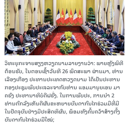
ວິທະຍຸກະຈາຍສຽງຫວຽດນາມລາຍງານວ່າ: ພາຍຫຼັງພິທີ
ຕ້ອນຮັບ, ໃນຕອນເຊົ້າວັນທີ 26 ພຶດສະພາ ຜ່ານມາ, ທ່ານ
ເລືອງເກືອງ ປະທານປະເທດຫວຽດນາມ ໄດ້ເປັນປະທານ
ກອງປະຊຸມພົບປະເຈລະຈາກັບທ່ານ ແອມມານຸຍເອນ ມາ
ຄຣົງ ປະທານາທິບໍດີຝຣັ່ງ. ໃນການພົບປະ, ການນຳ 2
ທ່ານຕົກລົງເຫັນດີຜັນຂະຫຍາຍບັນດາກົນໄກຮ່ວມມືທີ່ມີ
ໃນປັດຈຸບັນຢ່າງມີປະສິດທິຜົນ, ພ້ອມທັງຄົ້ນຄວ້າສ້າງຕັ້ງ
ບັນດາກົນໄກຮ່ວມມືໃໝ່;