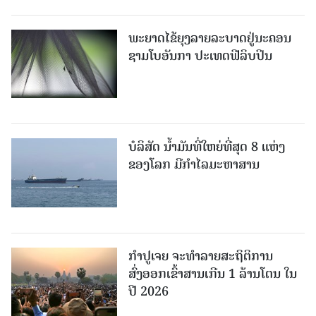
ພະຍາດໄຂ້ຍຸງລາຍລະບາດຢູ່ນະຄອນ
ຊາມໂບ​ອັນກາ ປະເທດຟີລິບປິນ
ບໍລິສັດ ນ້ຳມັນທີ່ໃຫຍ່ທີ່ສຸດ 8 ແຫ່ງ
ຂອງໂລກ ມີກຳໄລມະຫາສານ
ກຳປູເຈຍ ຈະທຳລາຍສະຖິຕິການ
ສົ່ງອອກເຂົ້າສານເກີນ 1 ລ້ານໂຕນ ໃນ
ປີ 2026