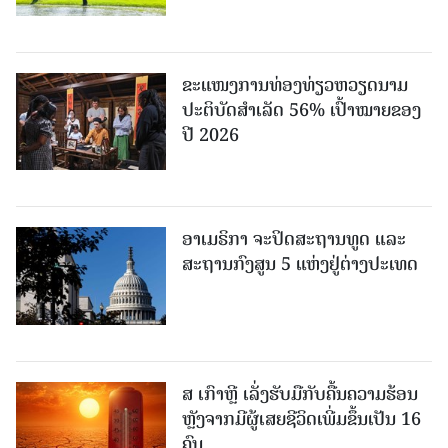
ຂະ​ແໜງ​ການ​ທ່ອງ​ທ່ຽວຫວຽດນາມ ​
ປະ​ຕິ​ບັດ​ສຳ​ເລັດ 56% ເປົ້າ​ໝາຍຂອງ
ປີ 2026
ອາເມຣິກາ ຈະປິດສະຖານທູດ ແ​ລະ
ສະຖານກົງສູນ 5 ແຫ່ງ​ຢູ່​ຕ່າງ​ປະ​ເທດ
ສ ເກົາຫຼີ ເລັ່ງຮັບມືກັບຄື້ນຄວາມຮ້ອນ
ຫຼັງຈາກມີຜູ້ເສຍຊີວິດເພີ່ມຂຶ້ນເປັນ 16
ຄົນ