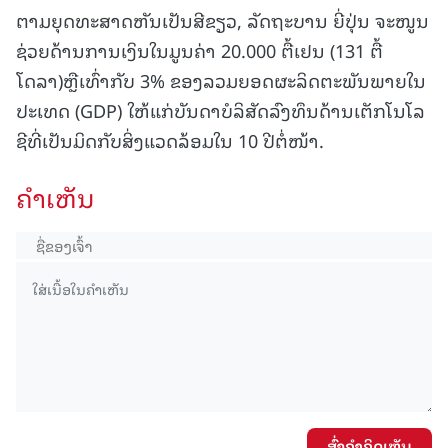
ຕາມຍຸດທະສາດຫັນເປັນສີຂຽວ, ລັດຖະບານ ຍີ່ປຸ່ນ ຈະໜູນ
ຊ່ວຍດ້ານການເງິນໃນມູນຄ່າ 20.000 ຕື້ເຢນ (131 ຕື້
ໂດລາ)ຫຼືເທົ່າກັບ 3% ຂອງລວມຍອດຜະລິດຕະພັນພາຍໃນ
ປະເທດ (GDP) ໃຫ້ແກ່ບັນດາບໍລິສັດລົງທຶນດ້ານເຕັກໂນໂລ
ຊີທີ່ເປັນມິດກັບສິ່ງແວດລ້ອມໃນ 10 ປີຕໍ່ໜ້າ.
ຄໍາເຫັນ
ສົ່ງຄໍາຄິດເຫັນ