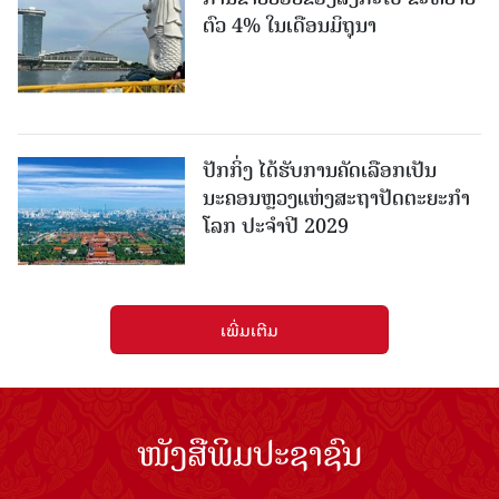
ຕົວ 4% ໃນເດືອນມິຖຸນາ
ປັກກິ່ງ ໄດ້ຮັບການຄັດເລືອກເປັນ
ນະຄອນຫຼວງແຫ່ງສະຖາປັດຕະຍະກຳ
ໂລກ ປະຈຳປີ 2029
ເພີ່ມເຕີມ
ໜັງສືພິມປະຊາຊົນ