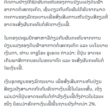
ຕິດຕາມຢ່າງໃກ້ຊິດຜົນກະທົບຂອງການປ່ຽນແປງດິນຟ້າ
ອາກາດຕໍ່ເສດຖະກິດ, ເຊັ່ນດຽວກັນກັບຜົນໄດ້ຮັບຈາກມາດ
ຕະການຂອງລັດຖະບານເພື່ອສົ່ງເສີມການຫັນປ່ຽນສີຂຽວທີ່
ອາດຈະສົ່ງຜົນກະທົບຕໍ່ອັດຕາເງິນເຟີ້.
ໃນກອງປະຊຸມປຶກສາຫາລືກ່ຽວກັບຜົນກະທົບຈາກການ
ປ່ຽນແປງຂອງດິນຟ້າອາກາດຕໍ່ເສດຖະກິດ ແລະ ນະໂຍບາຍ
ເງິນຕາ, ທ່ານ ຄາຊູໂອະ ອູເອດະ ກ່າວວ່າ: ຍີ່ປຸ່ນ ອາດຈະ
ເກັບພາສີກາກບອນໃນອະນາຄົດ ແລະ ຈະສົ່ງຜົນກະທົບຕໍ່
ໄພເງິນເຟີ້.
ເງິນອຸດໜູນຂອງລັດຖະບານ ເພື່ອສົ່ງເສີມການຫັນປ່ຽນ
ສີຂຽວຍັງສາມາດກົດດັນອັດຕາເງິນເຟີ້ໃນໄລຍະສັ້ນ, ເຖິງ
ແມ່ນວ່າຍີ່ປຸ່ນອາດຈະທົນຕໍ່ກໍາລັງເງິນເຟີ້ດັ່ງກ່າວໃນໄລຍະ
ໜຶ່ງ ຍ້ອນວ່າອັດຕາເງິນເຟີ້ພື້ນຖານຍັງຕໍ່າກວ່າ 2%.