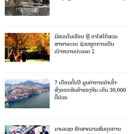
ມີສວນໃນເຮືອນ ຫຼື ອາໄສໃກ້ສວນ
ສາທາລະນະ ຊ່ວຍຫຼຸດການເປັນ
ເບົາຫວານປະເພດ 2
7 ເດືອນຕົ້ນປີ ມູນຄ່າການນຳເຂົ້າ-
ສົ່ງອອກສິນຄ້າຂອງຈີນ ເກີນ 30,000
ຕື້ຢວນ
ມາເລເຊຍ ຮັກສາຄວາມສົມດຸນການ