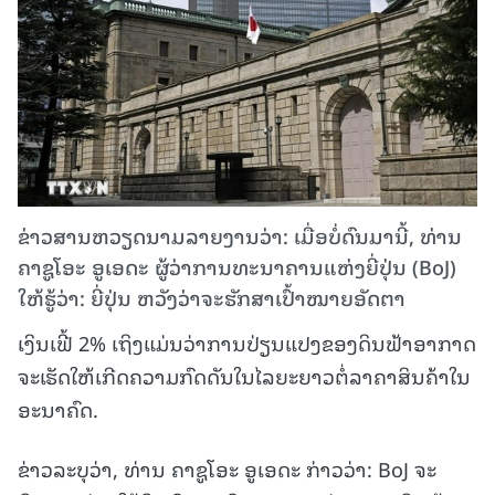
ຂ່າວສານຫວຽດນາມລາຍງານວ່າ: ເມື່ອບໍ່ດົນມານີ້, ທ່ານ
ຄາຊູໂອະ ອູເອດະ ຜູ້ວ່າການທະນາຄານແຫ່ງຍີ່ປຸ່ນ (BoJ)
ໃຫ້ຮູ້ວ່າ: ຍີ່ປຸ່ນ ຫວັງວ່າຈະຮັກສາເປົ້າໝາຍອັດຕາ
ເງິນເຟີ້ 2% ເຖິງແມ່ນວ່າການປ່ຽນແປງຂອງດິນຟ້າອາກາດ
ຈະເຮັດໃຫ້ເກີດຄວາມກົດດັນໃນໄລຍະຍາວຕໍ່ລາຄາສິນຄ້າໃນ
ອະນາຄົດ.
ຂ່າວລະບຸວ່າ, ທ່ານ ຄາຊູໂອະ ອູເອດະ ກ່າວວ່າ: BoJ ຈະ