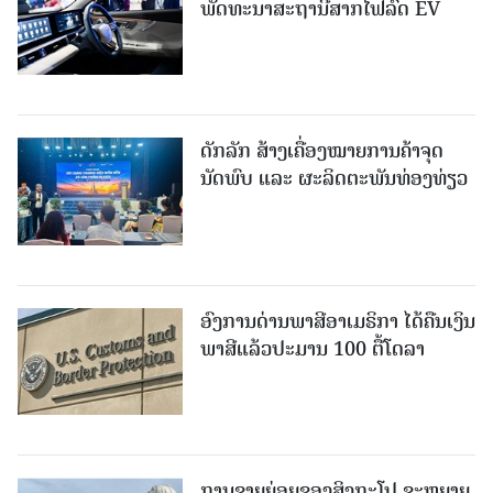
ພັດທະນາສະຖານີສາກໄຟລົດ EV
ດັກລັກ ສ້າງເຄື່ອງໝາຍການຄ້າຈຸດ
ນັດພົບ ແລະ ຜະລິດຕະພັນທ່ອງທ່ຽວ
ອົງການດ່ານພາສີອາເມຣິກາ ໄດ້ຄືນເງິນ
ພາສີແລ້ວປະມານ 100 ຕື້ໂດລາ
ການຂາຍຍ່ອຍຂອງສິງກະໂປ ຂະຫຍາຍ