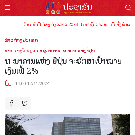
ຕ້ອນຮັບປີທ່ອງທ່ຽວລາວ 2024 ປະຊາຊົນລາວທຸກຄົນຈົ່ງພ້ອມເປັນເຈົ
ຂ່າວຕ່າງປະເທດ
ທ່ານ ຄາຊູໂອະ ອູເອດະ ຜູ້ວ່າການທະນາຄານແຫ່ງຍີ່ປຸ່ນ
ທະນາຄານແຫ່ງ ຍີ່ປຸ່ນ ຈະຮັກສາເປົ້າໝາຍ
ເງິນເຟີ້ 2%
14:00 12/11/2024