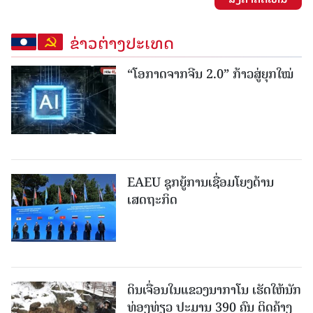
ຂ່າວຕ່າງປະເທດ
“ໂອກາດຈາກຈີນ 2.0” ກ້າວສູ່ຍຸກໃໝ່
EAEU ຊຸກຍູ້ການເຊື່ອມໂຍງດ້ານ
ເສດຖະກິດ
ດິນເຈື່ອນໃນແຂວງນາກາໂນ ເຮັດໃຫ້ນັກ
ທ່ອງທ່ຽວ ປະມານ 390 ຄົນ ຕິດຄ້າງ