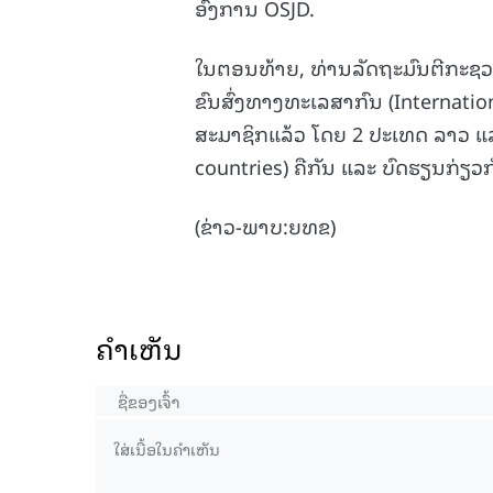
ອົງການ OSJD.
ໃນຕອນທ້າຍ, ທ່ານລັດຖະມົນຕີກະຊວ
ຂົນສົ່ງທາງທະເລສາກົນ (Internationa
ສະມາຊິກແລ້ວ ໂດຍ 2 ປະເທດ ລາວ ແລ
countries) ຄືກັນ ແລະ ບົດຮຽນກ່ຽວ
(ຂ່າວ-ພາບ:ຍທຂ)
ຄໍາເຫັນ