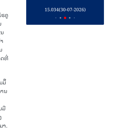
26)
15.034(30-07-2026)
1
ໍຣຄູ
ມ
ານ
ໍາ
ານ
ດທີ່
ມຶື
ການ
ມມື
ງ
ນມາ.