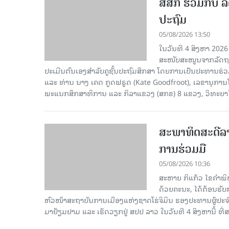
ສສກ ຮ່ວມກັບ ລັ
ປະຖົມ
05/08/2026 13:50
ໃນວັນທີ 4 ສິງຫາ 2026
ສະໜັບສະໜູນຈາກລັດຖະບ
ປະເມີນຕົນເອງສຳລັບຄູຊັ້ນປະຖົມສຶກສາ ໂດຍການເປັນປະທານຮ
ແລະ ທ່ານ ນາງ ເຄດ ກູດຟຣູດ (Kate Goodfroot), ເລຂານຸການ
ພະແນກສຶກສາທິການ ແລະ ກິລາແຂວງ (ສກຂ) 8 ແຂວງ, ວິທະຍາໄລຄ
ສະພາທິດສະດີລ
ການຮ່ວມມື
05/08/2026 10:36
ສະຫາຍ ກິແກ້ວ ໄຂຄໍາພ
ດ້ວຍຄະນະ, ໄດ້ຕ້ອນຮັ
ຫົວໜ້າສະຖາບັນການເມືອງແຫ່ງຊາດໂຮ່ຈິມິນ ຮອງປະທານຜູ້ປ
ມາຢ້ຽມຢາມ ແລະ ເຮັດວຽກຢູ່ ສປປ ລາວ ໃນວັນທີ 4 ສິງຫານີ້ ທີ