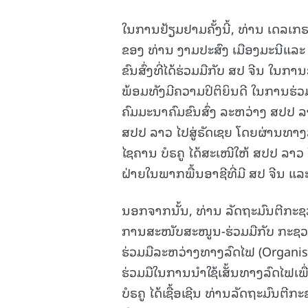
ໃນການຢ້ຽມຢາມຄັ້ງນີ້, ທ່ານ ເດລເກ
ຂອງ ທ່ານ ງາມປະສົງ ເມືອງມະນີແລະ
ຂົນສົ່ງທີ່ໄດ້ຮ່ວມມືກັບ ສປ ຈີນ ໃນ
ພ້ອມທັງມີຄວາມປິຕິຍິນດີ ໃນການຮ່ວ
ຄົມມະນາຄົມຂົນສົ່ງ ລະຫວ່າງ ສປປ ລ
ສປປ ລາວ ໄປສູ່ຣັດເຊຍ ໂດຍຜ່ານທາງລ
ໄຊຄານ ບໍຣຄູ ໄດ້ສະເໜີໃຫ້ ສປປ ລາ
ຝ່າຍໃນພາກພື້ນອາຊີທີ່ມີ ສປ ຈີນ ແລະ 
ນອກຈາກນັ້ນ, ທ່ານ ລັດຖະມົນຕີກະຊວ
ການສະໜັບສະໜູນ-ຮ່ວມມືກັບ ກະຊວງ
ຮ່ວມມືລະຫວ່າງທາງລົດໄຟ (Organis
ຮ່ວມມືໃນການນໍາໃຊ້ເສັ້ນທາງລົດໄຟເ
ບໍຣຄູ ໄດ້ເຊື້ອເຊີນ ທ່ານລັດຖະມົນຕີ