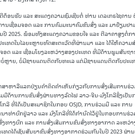
15.036(03-08-2026)
15.035(31-07-20
ີຕ້ອນຮັບ ແລະ ສະແດງຄວາມຊົມເຊີຍຕໍ່ ທ່ານ ເດລເກຣໄຊຄານ ບ
ນການເຊື່ອມຈອດ ແລະ ການຄົມມະນາຄົມຂົນສົ່ງ ແລະ ມາຢ້ຽມຢາ
້ນປີ 2025. ພ້ອມທັງສະແດງຄວາມຂອບໃຈ ແລະ ຕີລາຄາສູງຕໍ່ກ
ເທດໃນໄລຍະຫຼາຍທົດສະຕະວັດທີ່ຜ່ານມາ ແລະ ໄດ້ໃຫ້ຄວາມສ
່ອມຈອດ ແລະ ເຊື່ອມໂຍງລະຫວ່າງສອງປະເທດ ທີ່ມີດ້ານພູມສັນຖ
ນບໍ່ຫຼາຍ, ບໍ່ມີຊາຍແດນຕິດກັບທະເລ ແຕ່ມີຊາຍແດນຕິດກັບປະເທ
ືກສາຫາລືແລກປ່ຽນຄໍາຄິດຄໍາເຫັນກ່ຽວກັບການສົ່ງເສີມການຮ່ວມ
ມືດ້ານການຂົນສົ່ງຜ່ານທາງລົດໄຟ ລາວ-ຈີນ-ມົງໂກລີຊຶ່ງເປັນ
ໂກລີ ທີ່ໄດ້ເປັນສະມາຊິກໃນກອບ OSJD, ການຮ່ວມມື ແລະ ການ
່າບົກຢູ່ລາວ ແລະ ມົງໂກລີທີ່ໄດ້ກໍານົດໄວ້ຢູ່ໃນກອບການຮ່ວ
ົ່ງທາງບົກ ແລະ ການສົ່ງເສີມການຂົນສົ່ງທາງອາກາດ ລະຫວ່າ
ະເທດໄດ້ເຊັນສັນຍາຂົນສົ່ງທາງອາກາດຮ່ວມກັນໃນປີ 2023 ຜ່າ