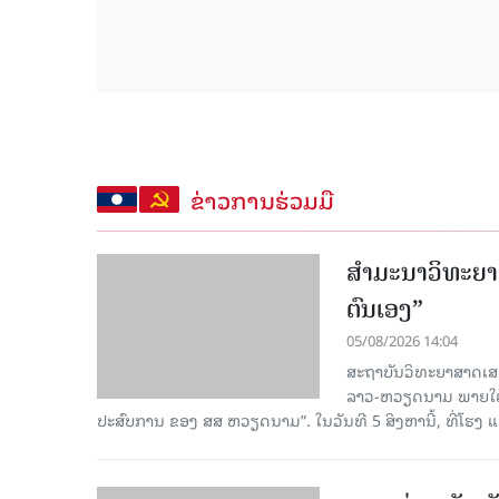
ຂ່າວການຮ່ວມມື
ສຳມະນາວິທະຍາສ
ຕົນເອງ”
05/08/2026 14:04
ສະຖາບັນວິທະຍາສາດເສ
ລາວ-ຫວຽດນາມ ພາຍໃຕ້ຫົ
ປະສົບການ ຂອງ ສສ ຫວຽດນາມ”. ໃນວັນທີ 5 ສິງຫານີ້, ທີ່ໂຮງ