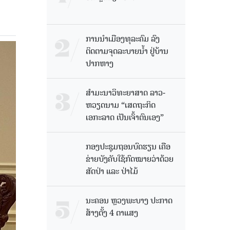
ການນໍາເມືອງທຸລະຄົມ ລົງ
ຕິດຕາມຈຸດລະບາຍນໍ້າ ຢູ່ບ້ານ
ປາກຫາງ
ສຳມະນາວິທະຍາສາດ ລາວ-
ຫວຽດນາມ “ເສດຖະກິດ
ເອກະລາດ ເປັນເຈົ້າຕົນເອງ”
ກອງປະຊຸມຖອນບົດຮຽນ ເຄືອ
ຂ່າຍບັງຄັບໃຊ້ກົດໝາຍວ່າດ້ວຍ
ສັດປ່າ ແລະ ປ່າໄມ້
ນະຄອນ ຫຼວງພະບາງ ປະ​ກາດ​
ສ້າງ​ຕັ້ງ 4 ຕາແສງ