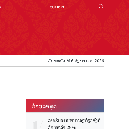
n
ວັນພະຫັດ ທີ 6 ສິງຫາ ຄ.ສ. 2026
ຂ່າວ​ລ່າ​ສຸດ
ລາຍຮັບຈາກການທ່ອງທ່ຽວອັງກໍ
ວັດ ຫຼດລົງ 29%