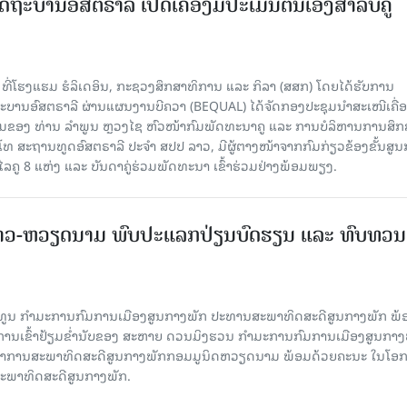
ດຖະບານອົສຕຣາລີ ເປີດເຄື່ອງມືປະເມີນຕົນເອງສຳລັບຄູ
 ທີ່ໂຮງແຮມ ຮໍລິເດອິນ, ກະຊວງສຶກສາທິການ ແລະ ກິລາ (ສສກ) ໂດຍໄດ້ຮັບການ
ານອົສຕຣາລີ ຜ່ານແຜນງານບີຄວາ (BEQUAL) ໄດ້ຈັດກອງປະຊຸມນຳສະເໜີເຄື່ອ
່ວມຂອງ ທ່ານ ລຳພູນ ຫຼວງໄຊ ຫົວໜ້າກົມພັດທະນາຄູ ແລະ ການບໍລິຫານການສຶກ
ໂທ ສະຖານທູດອົສຕຣາລີ ປະຈຳ ສປປ ລາວ, ມີຜູ້ຕາງໜ້າຈາກກົມກ່ຽວຂ້ອງຂັ້ນສູນ
ູ 8 ແຫ່ງ ແລະ ບັນດາຄູ່ຮ່ວມພັດທະນາ ເຂົ້າຮ່ວມຢ່າງພ້ອມພຽງ.
າວ-ຫວຽດນາມ ພົບປະແລກປ່ຽນບົດຮຽນ ແລະ ທົບທວນ
ິທູນ ກໍາມະການກົມການເມືອງສູນກາງພັກ ປະທານສະພາທິດສະດີສູນກາງພັກ ພ້
ບການເຂົ້າຢ້ຽມຂໍ່ານັບຂອງ ສະຫາຍ ດວນມິງຮວນ ກໍາມະການກົມການເມືອງສູນກາງ
ະຈໍາການສະພາທິດສະດີສູນກາງພັກກອມມູນິດຫວຽດນາມ ພ້ອມດ້ວຍຄະນະ ໃນໂອກ
່ສະພາທິດສະດີສູນກາງພັກ.