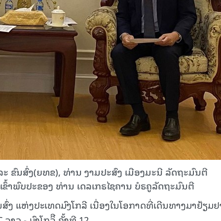
ະ ຂົນສົ່ງ(ຍທຂ), ທ່ານ ງາມປະສົງ ເມືອງມະນີ ລັດຖະມົນຕີ
ຂົ້າພົບປະຂອງ ທ່ານ ເດລເກຣໄຊຄານ ບໍຣຄູລັດຖະມົນຕີ
່ງ ແຫ່ງປະເທດມົງໂກລີ ເນື່ອງໃນໂອກາດທີ່ເດີນທາງມາຢ້ຽມ
າວ - ມົງໂກລິີ ຄັ້ງທີ 12.