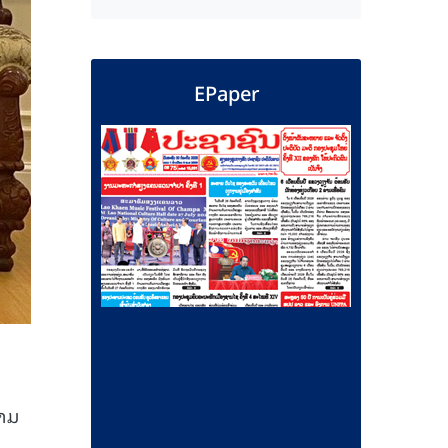
EPaper
ຢາມ