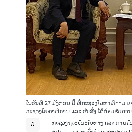
ໃນວັນທີ 27 ມັງກອນ ນີ້ ທີ່ກະຊວງໂຍທາທິການ ແລ
ກະຊວງໂຍທາທິການ ແລະ ຂົນສົ່ງ ໄດ້ຕ້ອນຮັບການເ
ກະຊວງຖະໜົນຫົນທາງ ແລະ ການຂົນສົ
ສປປ ລາວ ແລະ ເຂົ້າຮ່ວມກອງປະຊຸມ JC ລ