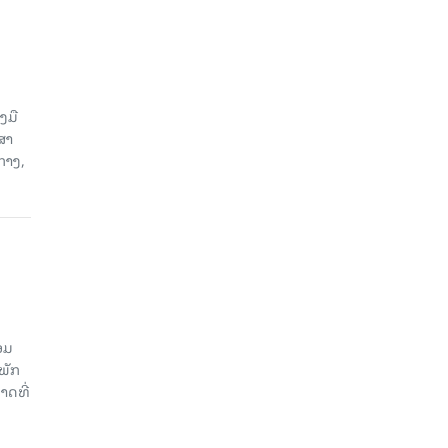
ງມື
ສາ
ກາງ,
ອມ
ພັກ
າດທີ່