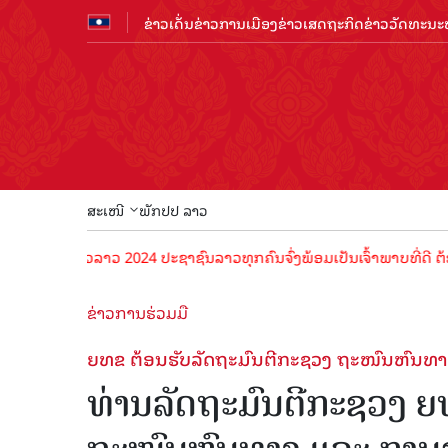
ຂ່າວເດັ່ນ
ຂ່າວການເມືອງ
ຂ່າວເສດຖະກິດ
ຂ່າວວັດທະນະທ
ສະເໜີ
ພັກປປ ລາວ
ອງທ່ຽວລາວ 2024 ປະຊາຊົນລາວທຸກຄົນຈົ່ງພ້ອມເປັນເຈົ້າພາບທີ່ດີ ຕ້ອນຮັບນັ
ຂ່າວການຮ່ວມມື
ຍທຂ ຕ້ອນຮັບລັດຖະມົນຕີກະຊວງ ຖະໜົນຫົນທາງ 
ທ່ານລັດຖະມົນຕີກະຊວງ ຍ