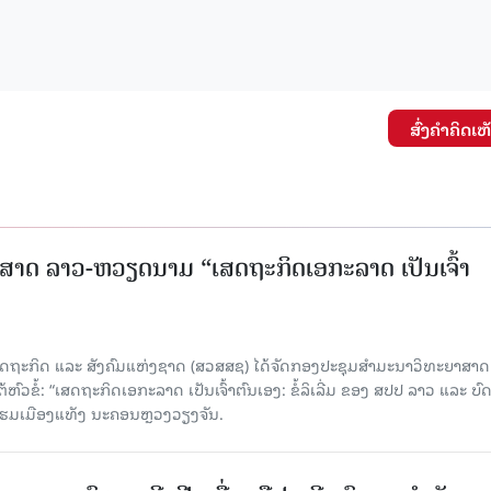
ສົ່ງຄໍາຄິດເຫ
າດ ລາວ-ຫວຽດນາມ “ເສດຖະກິດເອກະລາດ ເປັນເຈົ້າ
ດຖະກິດ ແລະ ສັງຄົມແຫ່ງຊາດ (ສວສສຊ) ໄດ້ຈັດກອງປະຊຸມສຳມະນາວິທະຍາສາດ
ວຂໍ້: “ເສດຖະກິດເອກະລາດ ເປັນເຈົ້າຕົນເອງ: ຂໍ້ລິເລີ່ມ ຂອງ ສປປ ລາວ ແລະ ບ
 ແຮມເມືອງແທັງ ນະຄອນຫຼວງວຽງຈັນ.