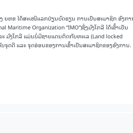
ງ ຍທຂ ໄດ້ສະເໜີແລກປ່ຽນບົດຮຽນ ການເປັນສະມາຊິກ ອົງກາ
l Maritime Organization “IMO”)ຊຶ່ງມົງໂກລີ ໄດ້ເຂົ້າເປັນ
ະ ມົງໂກລີ ແມ່ນບໍ່ມີຊາຍແດນຕິດກັບທະເລ (Land locked
ກັບຈຸດດີ ແລະ ຈຸດອ່ອນຂອງການເຂົ້າເປັນສະມາຊິກຂອງອົງການ.