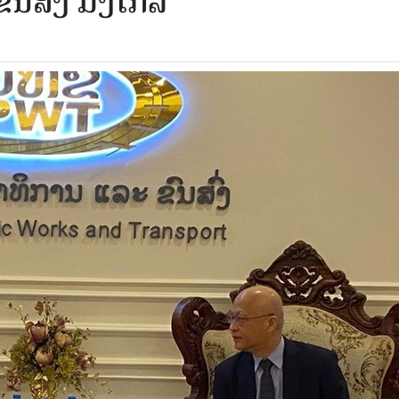
ສົ່ງ ມົງໂກລີ