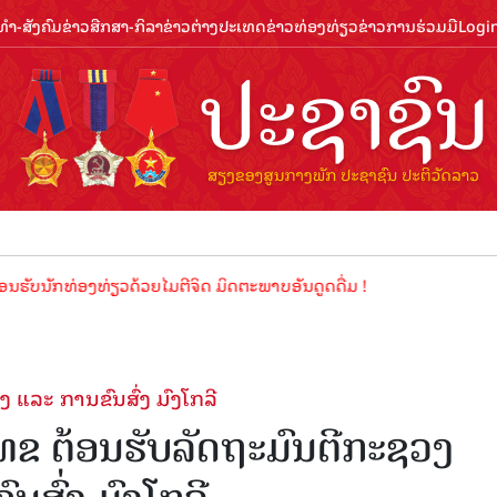
ຳ-ສັງຄົມ
ຂ່າວສືກສາ-ກິລາ
ຂ່າວຕ່າງປະເທດ
ຂ່າວທ່ອງທ່ຽວ
ຂ່າວການຮ່ວມມື
Logi
ກທ່ອງທ່ຽວດ້ວຍໄມຕີຈິດ ມິດຕະພາບອັນດູດດື່ມ !
ແລະ ການຂົນສົ່ງ ມົງໂກລີ
ທຂ ຕ້ອນຮັບລັດຖະມົນຕີກະຊວງ