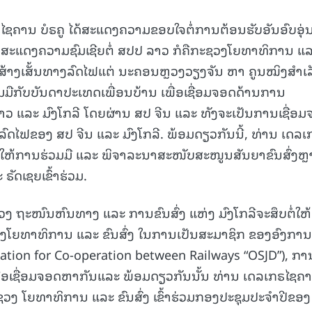
ຣໄຊຄານ ບໍຣຄູ ໄດ້ສະແດງຄວາມຂອບໃຈຕໍ່ການຕ້ອນຮັບອັນອົບອຸ່
 ສະແດງຄວາມຊົມເຊີຍຕໍ່ ສປປ ລາວ ກໍຄືກະຊວງໂຍທາທິການ ແ
ການສ້າງເສັ້ນທາງລົດໄຟແຕ່ ນະຄອນຫຼວງວຽງຈັນ ຫາ ຄູນໝິງສໍາເລ
ມມືກັບບັນດາປະເທດເພື່ອນບ້ານ ເພື່ອເຊື່ອມຈອດດ້ານການ
າວ ແລະ ມົງໂກລີ ໂດຍຜ່ານ ສປ ຈີນ ແລະ ທັງຈະເປັນການເຊື່ອ
ົດໄຟຂອງ ສປ ຈີນ ແລະ ມົງໂກລີ. ພ້ອມດຽວກັນນີ້, ທ່ານ ເດລເ
ວ ໃຫ້ການຮ່ວມມື ແລະ ພິຈາລະນາສະໜັບສະໜູນສັນຍາຂົນສົ່ງຫ
ຣັດເຊຍເຂົ້າຮ່ວມ.
ງ ຖະໜົນຫົນທາງ ແລະ ການຂົນສົ່ງ ແຫ່ງ ມົງໂກລີຈະສຶບຕໍ່ໃຫ້
ໂຍທາທິການ ແລະ ຂົນສົ່ງ ໃນການເປັນສະມາຊິກ ຂອງອົງການ
ation for Co‑operation between Railways “OSJD”), ກາ
ພື່ອເຊື່ອມຈອດຫາກັນແລະ ພ້ອມດຽວກັນນັ້ນ ທ່ານ ເດລເກຣໄຊຄ
ກະຊວງ ໂຍທາທິການ ແລະ ຂົນສົ່ງ ເຂົ້າຮ່ວມກອງປະຊຸມປະຈໍາປີຂອງ