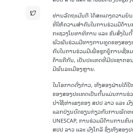
5-08-2026)
15.037(04-08-2026)
ທ່ານລັດຖະມົນຕີ ໄດ້ສະແດງຄວາມຍິນດ
ທີ່ໃຫ້ຄວາມສໍາຄັນໃນການຮ່ວມມືດ້າ
ກະຊວງໂຍທາທິການ ແລະ ຂົນສົ່ງໃນຕົ
ພົວພັນຮ່ວມມືທາງການທູດຂອງສອງປະ
ຄັນໃນການຮ່ວມມືເພື່ອຊຸກຍູ້ການເຊື
ຄ້າຍຄືກັນ, ເປັນປະເທດທີ່ມີປະຊາກອ
ມີພົນລະເມືອງຫຼາຍ.
ໃນໂອກາດດັ່ງກ່າວ, ທັງສອງຝ່າຍໄດ້ປ
ຂອງສອງປະເທດເປັນຕົ້ນແມ່ນການຮ່ວມ
ນໍາໃຊ້ທ່າແຮງຂອງ ສປປ ລາວ ແລະ ມົງ
ແລກປ່ຽນບົດຮຽນກ່ຽວກັບການພັດທະນາທ
UNESCAP, ການຮ່ວມມືດ້ານການຂົນສ
ສປປ ລາວ ແລະ ມົງໂກລີ ຊຶ່ງທັງສອງປ