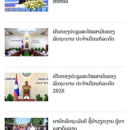
ສທໜລ
ຜົນກອງປະຊຸມສະໄໝສາມັນຂອງ
ລັດຖະບານ ປະຈຳເດືອນກໍລະກົດ
ເປີດກອງປະຊຸມສະໄໝສາມັນຂອງ
ລັດຖະບານ ປະຈໍາເດືອນກໍລະກົດ
2026
ນາຍົກລັດຖະມົນຕີ ຊີ້ນຳວຽກງານ ຢູ່ຕາ
ແສງຕຸ້ມລານ