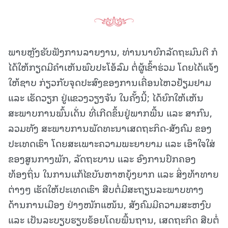
ພາຍຫຼັງຮັບຟັງການລາຍງານ, ທ່ານນາຍົກລັດຖະມົນຕີ ກໍ
ໄດ້ໃຫ້ກຽດມີຄຳເຫັນພົບປະໂອ້ລົມ ຕໍ່ຜູ້ເຂົ້າຮ່ວມ ໂດຍໄດ້ແຈ້ງ
ໃຫ້ຊາບ ກ່ຽວກັບຈຸດປະສົງຂອງການເຄື່ອນໄຫວຢ້ຽມຢາມ
ແລະ ເຮັດວຽກ ຢູ່ແຂວງວຽງຈັນ ໃນຄັ້ງນີ້; ໄດ້ຍົກໃຫ້ເຫັນ
ສະພາບການພົ້ນເດັ່ນ ທີ່ເກີດຂຶ້ນຢູ່ພາກພື້ນ ແລະ ສາກົນ,
ລວມທັງ ສະພາບການພັດທະນາເສດຖະກິດ-ສັງຄົມ ຂອງ
ປະເທດເຮົາ ໂດຍສະເພາະຄວາມພະຍາຍາມ ແລະ ເອົາໃຈໃສ່
ຂອງສູນກາງພັກ, ລັດຖະບານ ແລະ ອົງການປົກຄອງ
ທ້ອງຖິ່ນ ໃນການແກ້ໄຂບັນຫາຫຍຸ້ງຍາກ ແລະ ສິ່ງທ້າທາຍ
ຕ່າງໆ ເຮັດໃຫ້ປະເທດເຮົາ ສືບຕໍ່ມີສະຖຽນລະພາບທາງ
ດ້ານການເມືອງ ຢ່າງໜັກແໜ້ນ, ສັງຄົມມີຄວາມສະຫງົບ
ແລະ ເປັນລະບຽບຮຽບຮ້ອຍໂດຍພື້ນຖານ, ເສດຖະກິດ ສືບຕໍ່