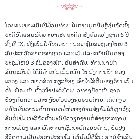
ໂດຍສະເພາະເປັນປີມ້ວນທ້າຍ ໃນການບຸກບືນສູ້ຊົນຈັດຕັ້ງ
ປະຕິບັດແຜນພັດທະນາເສດຖະກິດ-ສັງຄົມແຫ່ງຊາດ 5 ປີ
ຄັ້ງທີ IX, ທັງເປັນປີຄົບຮອບການສະເຫຼີມສະຫຼອງໃຫຍ່ 3
ວັນປະຫວັດສາດຂອງຊາດ ແລະ ເປັນໄລຍະດໍາເນີນກອງ
ປະຊຸມໃຫຍ່ 3 ຂັ້ນຂອງພັກ. ອັນສຳຄັນ, ທ່ານນາຍົກ
ລັດຖະມົນຕີ ໄດ້ມີຄຳເຫັນເນັ້ນໜັກ ໃຫ້ອົງການປົກຄອງ
ແຂວງ ແລະ ພາກສ່ວນກ່ຽວຂ້ອງ ເອົາໃຈໃສ່ຕື່ມບາງດ້ານເປັນ
ຕົ້ນ ພ້ອມກັນຕັ້ງໜ້າປະຕິບັດແນວທາງປ້ອງກັນຊາດ-
ປ້ອງກັນຄວາມສະຫງົບທົ່ວປວງຊົນຮອບດ້ານ, ເດັດດ່ຽວ
ແກ້ໄຂບັນດາປະກົດການຫຍໍ້ທໍ້ທາງດ້ານສັງຄົມໃຫ້ຫຼຸດລົງ;
ສືບຕໍ່ເພີ່ມທະວີຈັດຕັ້ງປະຕິບັດວຽກງານກໍ່ສ້າງຮາກຖານ
ການເມືອງ ແລະ ພັດທະນາຊົນນະບົດຮອບດ້ານ, ປັບປຸງ
ຊີວິດການເປັນຢູ່ຂອງປະຊາຊົນ ໃຫ້ນັບມື້ດີຂຶ້ນ; ຊຸກຍູ້ສົ່ງເສີມ