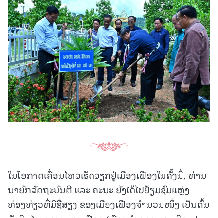
ໃນໂອກາດເຄື່ອນໄຫວເຮັດວຽກຢູ່ເມືອງເຟືອງໃນຄັ້ງນີ້, ທ່ານ
ນາຍົກລັດຖະມົນຕີ ແລະ ຄະນະ ຍັງໄດ້ໄປຢ້ຽມຊົມແຫຼ່ງ
ທ່ອງທ່ຽວທີ່ມີຊື່ສຽງ ຂອງເມືອງເຟືອງຈຳນວນໜຶ່ງ ເປັນຕົ້ນ