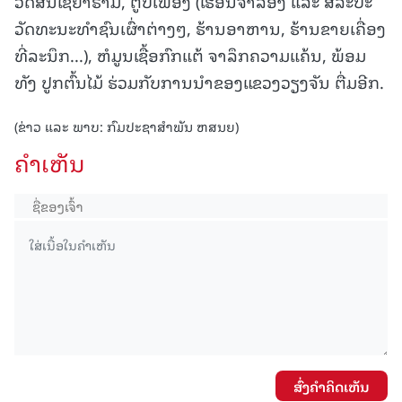
ວັດສິນໄຊຍາຣາມ, ຕູບເຟືອງ (ເຮືອນຈຳລອງ ແລະ ສິລະປະ
ວັດທະນະທຳຊົນເຜົ່າຕ່າງໆ, ຮ້ານອາຫານ, ຮ້ານຂາຍເຄື່ອງ
ທີ່ລະນຶກ...), ຫໍມູນເຊື້ອກົກແຕ້ ຈາລຶກຄວາມແຄ້ນ, ພ້ອມ
ທັງ ປູກຕົ້ນໄມ້ ຮ່ວມກັບການນຳຂອງແຂວງວຽງຈັນ ຕື່ມອີກ.
(ຂ່າວ ແລະ ພາບ: ກົມປະຊາສຳພັນ ຫສນຍ)
ຄໍາເຫັນ
ສົ່ງຄໍາຄິດເຫັນ