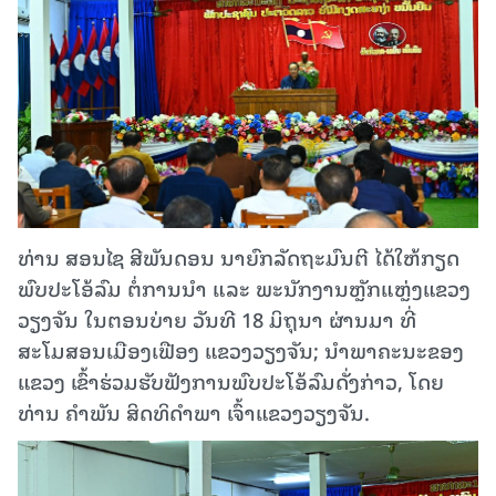
ທ່ານ ສອນໄຊ ສີພັນດອນ ນາຍົກລັດຖະມົນຕີ ໄດ້ໃຫ້ກຽດ
ພົບປະໂອ້ລົມ ຕໍ່ການນຳ ແລະ ພະນັກງານຫຼັກແຫຼ່ງແຂວງ
ວຽງຈັນ ໃນຕອນບ່າຍ ວັນທີ 18 ມິຖຸນາ ຜ່ານມາ ທີ່
ສະໂມສອນເມືອງເຟືອງ ແຂວງວຽງຈັນ; ນຳພາຄະນະຂອງ
ແຂວງ ເຂົ້າຮ່ວມຮັບຟັງການພົບປະໂອ້ລົມດັ່ງກ່າວ, ໂດຍ
ທ່ານ ຄໍາພັນ ສິດທິດໍາພາ ເຈົ້າແຂວງວຽງຈັນ.