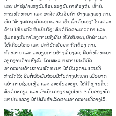
ແລະ ນຳໃຊ້ທ່າແຮງບົ່ມຊ້ອນຂອງບັນດາທ້ອງຖິ່ນ ເຂົ້າໃນ
ການພັດທະນາ ແລະ ຜະລິດເປັນສິນຄ້າ ຢ່າງແຂງແຮງ ຕາມ
ທິດ “ສ້າງເສດຖະກິດເອກະລາດ ເປັນເຈົ້າຕົນເອງ” ໃນແຕ່ລະ
ດ້ານ ໃຫ້ປະກົດຜົນເປັນຈິງ; ສືບຕໍ່ຕິດຕາມກວດກາ ແລະ
ຄຸ້ມຄອງບັນດາໂຄງການລົງທຶນ ທີ່ໄດ້ຮັບອະນຸມັດຜ່ານມາ
ໃຫ້ເຄື່ອນໄຫວ ແລະ ປະຕິບັດພັນທະ ຖືກຕ້ອງ ຕາມ
ກົດໝາຍ ແລະ ລະບຽບການຢ່າງເຂັ້ມງວດ; ສືບຕໍ່ພັດທະນາ
ວຽກງານດ້ານສັງຄົມ ໂດຍສະເພາະການປະຕິບັດ
ຄາດໝາຍດ້ານການພັດທະນາ ໃຫ້ບັນລຸຕາມແຜນທີ່
ກຳນົດໄວ້; ສືບຕໍ່ພົວພັນຮ່ວມມືກັບຕ່າງປະເທດ ເພື່ອຍາດ
ແຍ່ງການຊ່ວຍເຫຼືອ ແລະ ສະໜັບສະໜູນ ໃຫ້ໄດ້ຫຼາຍຂຶ້ນ;
ສືບຕໍ່ກະກຽມ ແລະ ດຳເນີນກອງປະຊຸມໃຫຍ່ 3 ຂັ້ນຂອງພັກ
ພາຍໃນແຂວງ ໃຫ້ມີຜົນສຳເລັດຕາມຄາດໝາຍທີ່ວາງໄວ້.