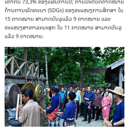
ເທົ່າກັບ 73,3% ຂອງແຜນການປີ; ການປະຕິບັດຄາດໝາຍ
ດ້ານການພັດທະນາ (SDGs) ຂອງຂະແໜງການສຶກສາ ໃນ
15 ຄາດໝາຍ ສາມາດບັນລຸແລ້ວ 9 ຄາດໝາຍ ແລະ
ຂະແໜງສາທາລະນະສຸກ ໃນ 11 ຄາດໝາຍ ສາມາດບັນລຸ
ແລ້ວ 9 ຄາດໝາຍ.