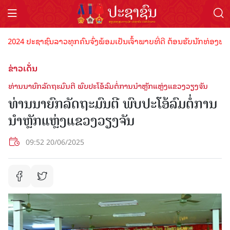
ປະຊາຊົນລາວທຸກຄົນຈົ່ງພ້ອມເປັນເຈົ້າພາບທີ່ດີ ຕ້ອນຮັບນັກທ່ອງທ່ຽວດ້ວຍໄ
ຂ່າວເດັ່ນ
ທ່ານນາຍົກລັດຖະມົນຕີ ພົບປະໂອ້ລົມຕໍ່ການນຳຫຼັກແຫຼ່ງແຂວງວຽງຈັນ
ທ່ານນາຍົກລັດຖະມົນຕີ ພົບປະໂອ້ລົມຕໍ່ການ
ນຳຫຼັກແຫຼ່ງແຂວງວຽງຈັນ
09:52 20/06/2025