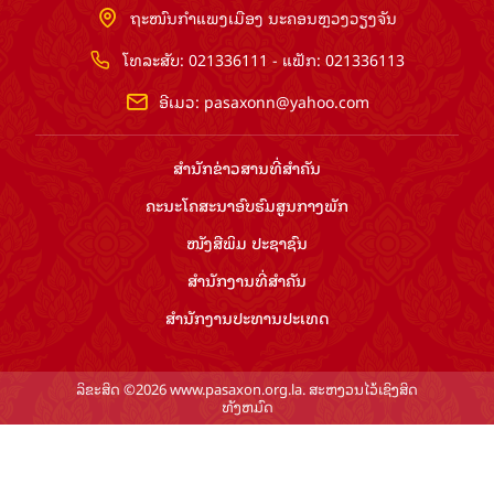
ຖະໜົນກຳແພງເມືອງ ນະຄອນຫຼວງວຽງຈັນ
ໂທລະສັບ: 021336111 - ແຟັກ: 021336113
ອີເມວ:
pasaxonn@yahoo.com
ສຳ​ນັກ​ຂ່າວ​ສານ​ທີ່​ສຳ​ຄັນ​
ຄະນະໂຄສະນາອົບຮົມ​ສູນ​ກາງ​ພັກ
ໜັງສືພິມ ປະ​ຊາ​ຊົນ
ສຳ​ນັກ​ງານ​ທີ່​ສຳ​ຄັນ
ສຳ​ນັກ​ງານ​ປະ​ທານ​ປະ​ເທດ
ລິຂະສິດ ©2026 www.pasaxon.org.la. ສະຫງວນໄວ້ເຊິງສິດ
ທັງຫມົດ