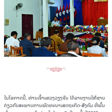
ໃນໂອກາດນີ້, ທ່ານເຈົ້າແຂວງວຽງຈັນ ໄດ້ລາຍງານໃຫ້ຊາບ
ກ່ຽວກັບສະພາບການພັດທະນາເສດຖະກິດ-ສັງຄົມ ທີ່ພົ້ນ