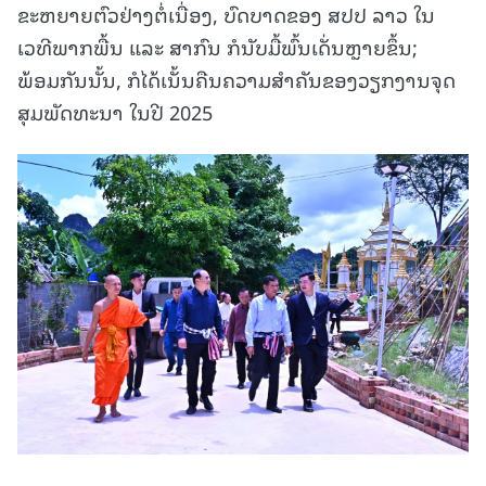
ຂະຫຍາຍຕົວຢ່າງຕໍ່ເນື່ອງ, ບົດບາດຂອງ ສປປ ລາວ ໃນ
ເວທີພາກພື້ນ ແລະ ສາກົນ ກໍນັບມື້ພົ້ນເດັ່ນຫຼາຍຂຶ້ນ;
ພ້ອມກັນນັ້ນ, ກໍໄດ້ເນັ້ນຄືນຄວາມສໍາຄັນຂອງວຽກງານຈຸດ
ສຸມພັດທະນາ ໃນປີ 2025