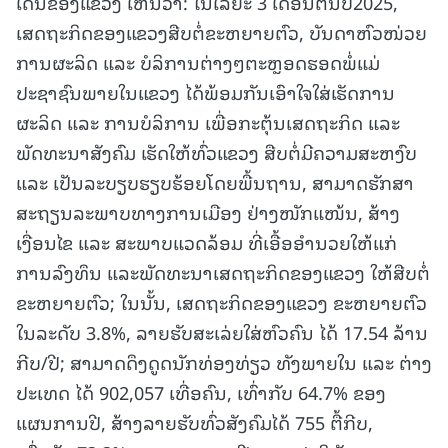
ເດັ່ນຂອງແຂວງ ເຫັນວ່າ: ໃນໄລຍະ 3 ເດືອນຕົ້ນປີ2025,
ເສດຖະກິດຂອງແຂວງສືບຕໍ່ຂະຫຍາຍຕົວ, ບັນດາຫົວໜ່ວຍ
ການຜະລິດ ແລະ ບໍລິການຕ່າງໆຕະຫຼອດຮອດພໍ່ແມ່
ປະຊາຊົນພາຍໃນແຂວງ ໄດ້ພ້ອມກັນເອົາໃຈໃສ່ເຮັດການ
ຜະລິດ ແລະ ການບໍລິການ ເພື່ອກະຕຸ້ນເສດຖະກິດ ແລະ
ພັດທະນາສັງຄົມ ເຮັດໃຫ້ທົ່ວແຂວງ ສືບຕໍ່ມີຄວາມສະຫງົບ
ແລະ ເປັນລະບຽບຮຽບຮ້ອຍໂດຍພື້ນຖານ, ສາມາດຮັກສາ
ສະຖຽນລະພາບທາງການເມືອງ ຢ່າງໜັກແໜ້ນ, ສ້າງ
ເງື່ອນໄຂ ແລະ ສະພາບແວດລ້ອມ ທີ່ເອື້ອອຳນວຍໃຫ້ແກ່
ການລົງທຶນ ແລະພັດທະນາເສດຖະກິດຂອງແຂວງ ໃຫ້ສືບຕໍ່
ຂະຫຍາຍຕົວ; ໃນນັ້ນ, ເສດຖະກິດຂອງແຂວງ ຂະຫຍາຍຕົວ
ໃນລະດັບ 3.8%, ລາຍຮັບສະເລ່ຍໃສ່ຫົວຄົນ ໄດ້ 17.54 ລ້ານ
ກີບ/ປີ; ສາມາດດຶງດູດນັກທ່ອງທ່ຽວ ທັງພາຍໃນ ແລະ ຕ່າງ
ປະເທດ ໄດ້ 902,057 ເທື່ອຄົນ, ເທົ່າກັບ 64.7% ຂອງ
ແຜນການປີ, ສ້າງລາຍຮັບທົ່ວສັງຄົມໄດ້ 755 ຕື້ກີບ,