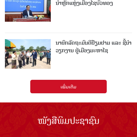
ນຳຫຼັກແຫຼ່ງເມືອງໄຊບົວທອງ
ນາຍົກລັດຖະມົນຕີຢ້ຽມຢາມ ແລະ ຊີ້ນຳ
ວຽກງານ ຢູ່ເມືອງມະຫາໄຊ
ເພີ່ມເຕີມ
ໜັງສືພິມປະຊາຊົນ