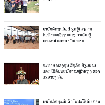
ນາຍົກລັດຖະມົນຕີ ຊຸກຍູ້ໂຄງການ
ໄຟຟ້າພະລັງງານແສງຕາເວັນ ຢູ່
ນະຄອນໄກສອນ ພົມວິຫານ
ສະຫາຍ ທອງລຸນ ສີສຸລິດ ຢ້ຽມຢາມ
ແລະ ໂອ້ລົມພະນັກງານຫຼັກແຫຼ່ງ ຂອງ
ແຂວງວຽງຈັນ
ນາຍົກລັດຖະມົນຕີ ພົບປະໂອ້ລົມ ການ