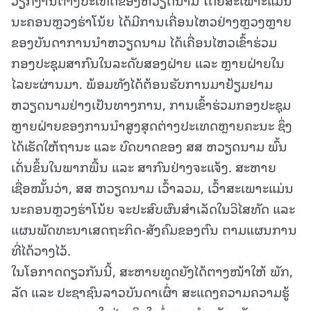
ນະຄອນຫຼວງຮ່າໂນ້ຍ ໄດ້ມີການເຄື່ອນໄຫວຢ່າງຫຼວງຫຼາຍ
ຂອງບັນດາການນຳຫວຽດນາມ ໄດ້ເຄື່ອນໄຫວເຂົ້າຮ່ວມ
ກອງປະຊຸມສາກົນໃນລະດັບສອງຝ່າຍ ແລະ ຫຼາຍຝ່າຍໃນ
ໄລຍະຜ່ານມາ. ພ້ອມທັງໄດ້ຕ້ອນຮັບການມາຢ້ຽມຢາມ
ຫວຽດນາມຢ່າງເປັນທາງການ, ການເຂົ້າຮ່ວມກອງປະຊຸມ
ຫຼາຍຝ່າຍຂອງການນຳສູງສຸດຕ່າງປະເທດຫຼາຍຄະນະ ຊຶ່ງ
ໄດ້ເຮັດໃຫ້ຖານະ ແລະ ບົດບາດຂອງ ສສ ຫວຽດນາມ ພົ້ນ
ເດັ່ນຂຶ້ນໃນພາກພື້ນ ແລະ ສາກົນຢ່າງຈະແຈ້ງ. ສະຫາຍ
ເຊື່ອໝັ້ນວ່າ, ສສ ຫວຽດນາມ ເວົ້າລວມ, ເວົ້າສະເພາະແມ່ນ
ນະຄອນຫຼວງຮ່າໂນ້ຍ ຈະປະສົບຜົນສຳເລັດໃນວິໄສທັດ ແລະ
ແຜນພັດທະນາເສດຖະກິດ-ສັງຄົມຂອງຕົນ ຕາມແຜນການ
ທີ່ໄດ້ວາງໄວ້.
ໃນໂອກາດດຽວກັນນີ້, ສະຫາຍທູດຍັງໄດ້ຕາງໜ້າໃຫ້ ພັກ,
ລັດ ແລະ ປະຊາຊົນລາວບັນດາເຜົ່າ ສະແດງຄວາມຄວາມຮູ້