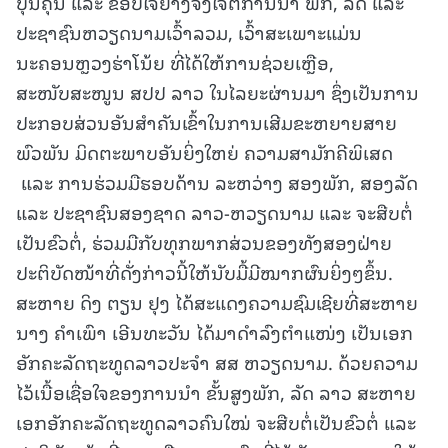
ບຸນຄຸນ ແລະ ຂອບໃຈຢ່າງຈິງໃຈຕໍ່ການນຳ ພັກ, ລັດ ແລະ
ປະຊາຊົນຫວຽດນາມເວົ້າລວມ, ເວົ້າສະເພາະແມ່ນ
ນະຄອນຫຼວງຮ່າໂນ້ຍ ທີ່ໄດ້ໃຫ້ການຊ່ວຍເຫຼືອ,
ສະໜັບສະໜູນ ສປປ ລາວ ໃນໄລຍະຜ່ານມາ ຊຶ່ງເປັນການ
ປະກອບສ່ວນອັນສຳຄັນເຂົ້າໃນການເສີມຂະຫຍາຍສາຍ
ພົວພັນ ມິດຕະພາບອັນຍິ່ງໃຫຍ່ ຄວາມສາມັກຄີພິເສດ
ແລະ ການຮ່ວມມືຮອບດ້ານ ລະຫວ່າງ ສອງພັກ, ສອງລັດ
ແລະ ປະຊາຊົນສອງຊາດ ລາວ-ຫວຽດນາມ ແລະ ຈະສືບຕໍ່
ເປັນຂົວຕໍ່, ຮ່ວມມືກັບທຸກພາກສ່ວນຂອງທັງສອງຝ່າຍ
ປະຕິບັດໜ້າທີ່ດັ່ງກ່າວນີ້ໃຫ້ນັບມື້ມີໝາກຜົນຍິ່ງໆຂຶ້ນ.
ສະຫາຍ ດິງ ຕຽນ ຢຸງ ໄດ້ສະແດງຄວາມຊົມເຊີຍທີ່ສະຫາຍ
ນາງ ຄຳເພົາ ເອີນທະວັນ ໄດ້ມາດຳລົງຕຳແໜ່ງ ເປັນເອກ
ອັກຄະລັດຖະທູດລາວປະຈໍາ ສສ ຫວຽດນາມ. ດ້ວຍຄວາມ
ໄວ້ເນື້ອເຊື່ອໃຈຂອງການນຳ ຂັ້ນສູງພັກ, ລັດ ລາວ ສະຫາຍ
ເອກອັກຄະລັດຖະທູດລາວຄົນໃໝ່ ຈະສືບຕໍ່ເປັນຂົວຕໍ່ ແລະ