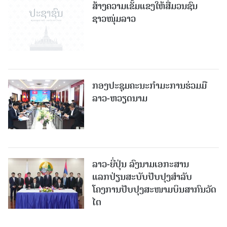
ສ້າງຄວາມເຂັ້ມແຂງໃຫ້ສື່ມວນຊົນ
ຊາວໜຸ່ມລາວ
ກອງປະຊຸມຄະນະກຳມະການຮ່ວມມື
ລາວ-ຫວຽດນາມ
ລາວ-ຍີ່ປຸ່ນ ລົງນາມເອກະສານ
ແລກປ່ຽນສະບັບປັບປຸງສໍາລັບ
ໂຄງການປັບປຸງສະໜາມບິນສາກົນວັດ
ໄຕ