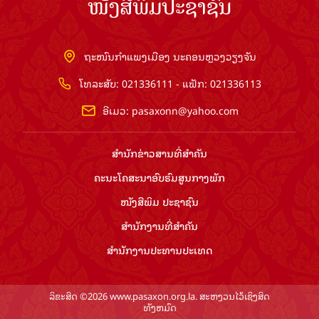
ໜັງສືພິມປະຊາຊົນ
ຖະໜົນກຳແພງເມືອງ ນະຄອນຫຼວງວຽງຈັນ
ໂທລະສັບ: 021336111 - ແຟັກ: 021336113
ອີເມວ:
pasaxonn@yahoo.com
ສຳ​ນັກ​ຂ່າວ​ສານ​ທີ່​ສຳ​ຄັນ​
ຄະນະໂຄສະນາອົບຮົມ​ສູນ​ກາງ​ພັກ
ໜັງສືພິມ ປະ​ຊາ​ຊົນ
ສຳ​ນັກ​ງານ​ທີ່​ສຳ​ຄັນ
ສຳ​ນັກ​ງານ​ປະ​ທານ​ປະ​ເທດ
ລິຂະສິດ ©2026 www.pasaxon.org.la. ສະຫງວນໄວ້ເຊິງສິດ
ທັງຫມົດ