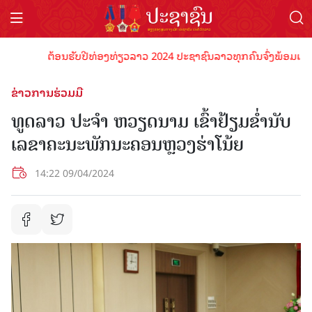
ຕ້ອນຮັບປີທ່ອງທ່ຽວລາວ 2024 ປະຊາຊົນລາວທຸກຄົນຈົ່ງພ້ອມເປັນເຈົ້າ
ຂ່າວການຮ່ວມມື
ທູດລາວ ປະຈຳ ຫວຽດນາມ ເຂົ້າຢ້ຽມຂ່ຳນັບ
ເລຂາຄະນະພັກນະຄອນຫຼວງຮ່າໂນ້ຍ
14:22 09/04/2024