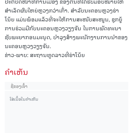
ປະຕິບັດໜ້າທີ່ການເມືອງ ຂອງຕົນທີ່ໄດ້ຮັບມອບໝາຍໃຫ້
ສຳເລັດຜົນໃຫຍ່ຫຼວງກວ່າເກົ່າ. ສຳລັບນະຄອນຫຼວງຮ່າ
ໂນ້ຍ ແມ່ນພ້ອມແລ້ວທີ່ຈະໃຫ້ການສະໜັບສະໜູນ, ຊຸກຍູ້
ການຮ່ວມມືກັບນະຄອນຫຼວງວຽງຈັນ ໃນການພັດທະນາ
ຊັບພະຍາກອນມະນຸດ, ບຳລຸງສ້າງພະນັກງານການນຳຂອງ
ນະຄອນຫຼວງວຽງຈັນ.
ຂ່າວ-ພາບ: ສະຖານທູດລາວທີ່ຮ່າໂນ້ຍ
ຄໍາເຫັນ