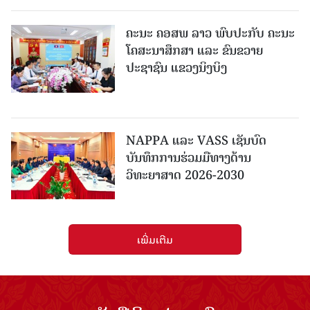
ຄະນະ ຄອສພ ລາວ ພົບປະກັບ ຄະນະ
ໂຄສະນາສຶກສາ ແລະ ຂົນຂວາຍ
ປະຊາຊົນ ແຂວງນິງບິງ
NAPPA ແລະ VASS ເຊັນບົດ
ບັນທຶກການຮ່ວມມືທາງດ້ານ
ວິທະຍາສາດ 2026-2030
ເພີ່ມເຕີມ