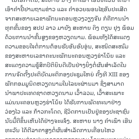
ເອົາຄຳຢື້ຢາມຖາມຂ່າວ ແລະ ຄຳອວຍພອນໄຊອັນປະເສີດ
ຈາກສະຫາຍເລຂາພັກນະຄອນຫຼວງວຽງຈັນ ກໍຄືການນຳ
ທຸກຂັ້ນຂອງ ສປປ ລາວ ມາຍັງ ສະຫາຍ ດິງ ຕຽນ ຢຸງ ພ້ອມ
ດ້ວຍການນຳຂັ້ນສູງຂອງຫວຽດນາມ. ພ້ອມທັງໄດ້ສະແດງ
ຄວາມຂອບໃຈຕໍ່ການຕ້ອນຮັບອັນອົບອຸ່ນ, ສະໜິດສະໜົມ
ຂອງສະຫາຍເລຂາຄະນະພັກນະຄອນຫຼວງຮ່າໂນ້ຍ ແລະ
ສະແດງຄວາມຮູ້ສຶກປິຕິຍິນດີເປັນຢ່າງຍິ່ງຕໍ່ຜົນສຳເລັດໃນ
ການຈັດຕັ້ງປະຕິບັດມະຕິກອງປະຊຸມໃຫຍ່ ຄັ້ງທີ XIII ຂອງ
ພັກກອມມູນິດຫວຽດນາມໃນໄລຍະຜ່ານມາ ຊຶ່ງສາມາດ
ນຳພາປະເທດຊາດຫວຽດນາມ ເວົ້າລວມ, ເວົ້າສະເພາະ
ແມ່ນນະຄອນຫຼວງຮ່າໂນ້ຍ ໄດ້ຮັບການພັດທະນາຢ່າງ
ວ່ອງໄວ ແລະ ກ້າວກະໂດດ, ຊີວິດການເປັນຢູ່ຂອງປະຊາຊົນ
ນັບມື້ດີຂຶ້ນເຫັນໄດ້ຢ່າງຈະແຈ້ງ. ສະຫາຍ ນາງ ຄຳເພົາ ເອີນ
ທະວັນ ໄດ້ຕີລາຄາສູງຕໍ່ຜົນສຳເລັດການເຄື່ອນໄຫວ
ວຽກງານຕ່າງປະເທດຂອງຫວຽດນາມ ໂດຍສະເພາະແມ່ນ