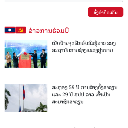
ສົ່ງຄໍາຄິດເຫັນ
ຂ່າວການຮ່ວມມື
ເປີດປ້າຍຈຸດຝຶກອົບຮົມຢູ່ລາວ ຂອງ
ສະຖາບັນການຊ່າງແຂວງຢູນນານ
ສະຫຼອງ 59 ປີ ການສ້າງຕັ້ງອາຊຽນ
ແລະ 29 ປີ ສປປ ລາວ ເຂົ້າເປັນ
ສະມາຊິກອາຊຽນ