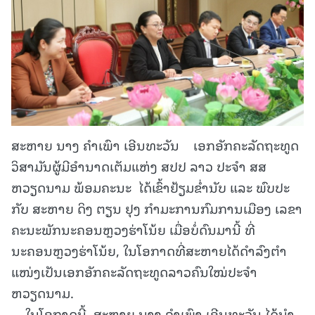
ສະຫາຍ ນາງ ຄຳເພົາ ເອີນທະວັນ ເອກອັກຄະລັດຖະທູດ
ວິສາມັນຜູ້ມີອຳນາດເຕັມແຫ່ງ ສປປ ລາວ ປະຈຳ ສສ
ຫວຽດນາມ ພ້ອມຄະນະ ໄດ້ເຂົ້າຢ້ຽມຂ່ຳນັບ ແລະ ພົບປະ
ກັບ ສະຫາຍ ດິງ ຕຽນ ຢຸງ ກຳມະການກົມການເມືອງ ເລຂາ
ຄະນະພັກນະຄອນຫຼວງຮ່າໂນ້ຍ ເມື່ອບໍ່ດົນມານີ້ ທີ່
ນະຄອນຫຼວງຮ່າໂນ້ຍ, ໃນໂອກາດທີ່ສະຫາຍໄດ້ດໍາລົງຕໍາ
ແໜ່ງເປັນເອກອັກຄະລັດຖະທູດລາວຄົນໃໝ່ປະຈໍາ
ຫວຽດນາມ.
ໃນໂອກາດນີ້, ສະຫາຍ ນາງ ຄຳເພົາ ເອີນທະວັນ ໄດ້ນຳ