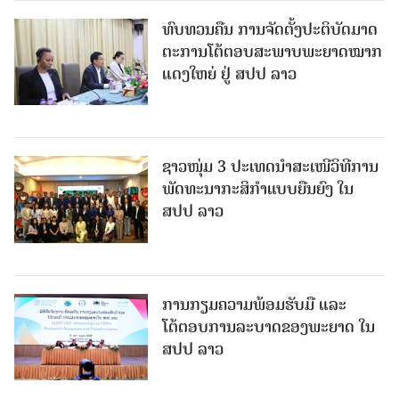
ທົບທວນຄືນ ການຈັດຕັ້ງປະຕິບັດມາດ
ຕະການໂຕ້ຕອບສະພາບພະຍາດໝາກ
ແດງໃຫຍ່ ຢູ່ ສປປ ລາວ
ຊາວໜຸ່ມ 3 ປະເທດນຳສະເໜີວິທີການ
ພັດທະນາກະສິກຳແບບຍືນຍົງ ໃນ
ສປປ ລາວ
ການກຽມຄວາມພ້ອມຮັບມື ແລະ
ໂຕ້ຕອບການລະບາດຂອງພະຍາດ ໃນ
ສປປ ລາວ