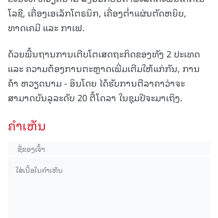
ໂລຊີ, ເຄື່ອງເອເລັກໂຕຣນິກ, ເຄື່ອງຕ່ຳແຜ່ນຕັດຫຍິບ,
ທາດເຄມີ ແລະ ກາເຟ.
ດ້ວຍພື້ນຖານການເຕີບໂຕເສດຖະກິດຂອງທັງ 2 ປະເທດ
ແລະ ຄວາມຕ້ອງການຕະຫຼາດເພີ່ມເຕີມໃຫ້ແກ່ກັນ, ການ
ຄ້າ ຫວຽດນາມ - ອິນໂດຍ ໄດ້ຮັບການຕີລາຄາວ່າຈະ
ສາມາດບັນລຸລະດັບ 20 ຕື້ໂດລາ ໃນຊຸມປີຈະມາເຖິງ.
ຄໍາເຫັນ