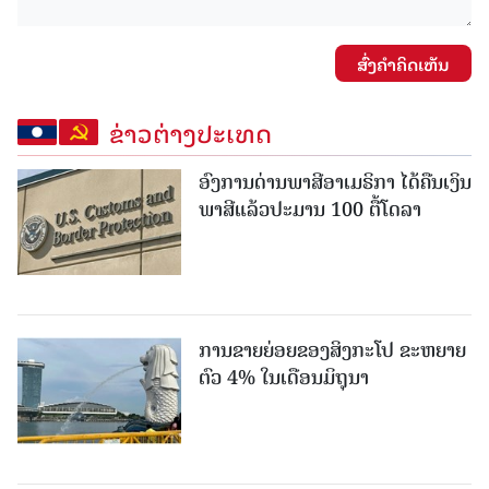
ສົ່ງຄໍາຄິດເຫັນ
ຂ່າວຕ່າງປະເທດ
ອົງການດ່ານພາສີອາເມຣິກາ ໄດ້ຄືນເງິນ
ພາສີແລ້ວປະມານ 100 ຕື້ໂດລາ
ການຂາຍຍ່ອຍຂອງສິງກະໂປ ຂະຫຍາຍ
ຕົວ 4% ໃນເດືອນມິຖຸນາ