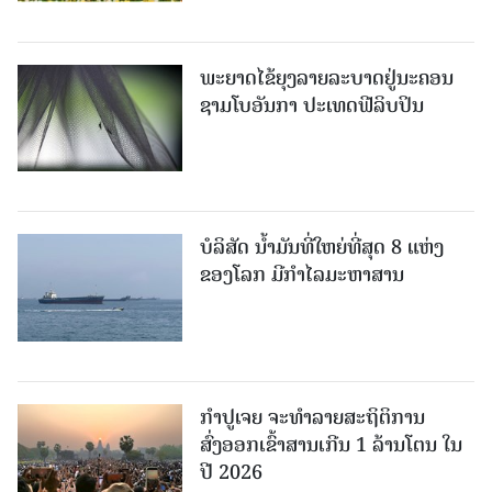
ພະຍາດໄຂ້ຍຸງລາຍລະບາດຢູ່ນະຄອນ
ຊາມໂບ​ອັນກາ ປະເທດຟີລິບປິນ
ບໍລິສັດ ນ້ຳມັນທີ່ໃຫຍ່ທີ່ສຸດ 8 ແຫ່ງ
ຂອງໂລກ ມີກຳໄລມະຫາສານ
ກຳປູເຈຍ ຈະທຳລາຍສະຖິຕິການ
ສົ່ງອອກເຂົ້າສານເກີນ 1 ລ້ານໂຕນ ໃນ
ປີ 2026