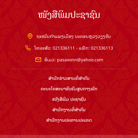
ໜັງສືພິມປະຊາຊົນ
ຖະໜົນກຳແພງເມືອງ ນະຄອນຫຼວງວຽງຈັນ
ໂທລະສັບ: 021336111 - ແຟັກ: 021336113
ອີເມວ:
pasaxonn@yahoo.com
ສຳ​ນັກ​ຂ່າວ​ສານ​ທີ່​ສຳ​ຄັນ​
ຄະນະໂຄສະນາອົບຮົມ​ສູນ​ກາງ​ພັກ
ໜັງສືພິມ ປະ​ຊາ​ຊົນ
ສຳ​ນັກ​ງານ​ທີ່​ສຳ​ຄັນ
ສຳ​ນັກ​ງານ​ປະ​ທານ​ປະ​ເທດ