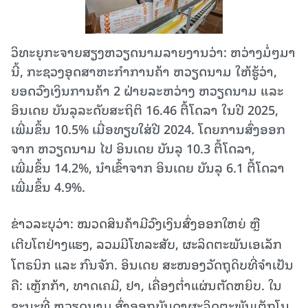
ວິທະຍຸກະຈາຍສຽງຫວຽດນາມລາຍງານວ່າ: ຫວ່າງມໍ່ໆມາ
ນີ້, ກະຊວງອຸດສາຫະກຳການຄ້າ ຫວຽດນາມ ໃຫ້ຮູ້ວ່າ,
ຍອດວົງເງິນການຄ້າ 2 ຝ່າຍລະຫວ່າງ ຫວຽດນາມ ແລະ
ອິນເດຍ ບັນລຸລະດັບສະຖິຕິ 16.46 ຕື້ໂດລາ ໃນປີ 2025,
ເພີ່ມຂຶ້ນ 10.5% ເມື່ອທຽບໃສ່ປີ 2024. ໂດຍການສົ່ງອອກ
ຈາກ ຫວຽດນາມ ໄປ ອິນເດຍ ບັນລຸ 10.3 ຕື້ໂດລາ,
ເພີ່ມຂຶ້ນ 14.2%, ນຳເຂົ້າຈາກ ອິນເດຍ ບັນລຸ 6.1 ຕື້ໂດລາ
ເພີ່ມຂຶ້ນ 4.9%.
ຂ່າວລະບຸວ່າ: ໝວດສິນຄ້າມີວົງເງິນສົ່ງອອກໃຫຍ່ ຫຼື
ເຕີບໂຕຢ່າງແຮງ, ລວມມີໂທລະສັບ, ຜະລິດຕະພັນເອເລັກ
ໂຕຣນິກ ແລະ ກົນຈັກ. ອິນເດຍ ສະໜອງວັດຖຸດິບທີ່ຈຳເປັນ
ຄື: ເຫຼັກກ້າ, ທາດເຄມີ, ຢາ, ເຄື່ອງຕ່ຳແຜ່ນຕັດຫຍິບ. ໃນ
ຂະນະທີ່ ຫວຽດນາມ ສົ່ງອອກບັນດາຜະລິດຕະພັນເຕັກໂນ