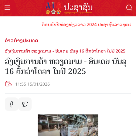
ຕ້ອນຮັບປີທ່ອງທ່ຽວລາວ 2024 ປະຊາຊົນລາວທຸກຄົນຈົ່ງພ້
ຂ່າວຕ່າງປະເທດ
ວົງເງິນການຄ້າ ຫວຽດນາມ - ອິນເດຍ ບັນລຸ 16 ຕື້ກວ່າໂດລາ ໃນປີ 2025
ວົງເງິນການຄ້າ ຫວຽດນາມ - ອິນເດຍ ບັນລຸ
16 ຕື້ກວ່າໂດລາ ໃນປີ 2025
11:55 15/01/2026