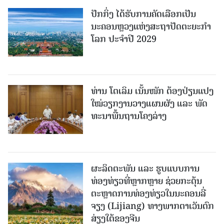
ປັກກິ່ງ ໄດ້ຮັບການຄັດເລືອກເປັນ
ນະຄອນຫຼວງແຫ່ງສະຖາປັດຕະຍະກຳ
ໂລກ ປະຈຳປີ 2029
ທ່ານ ໂຕ​ເລິມ ເນັ້ນໜັກ ຕ້ອງ​ປ່ຽນ​ແປງ​
ໃໝ່​ວຽກ​ງານ​ວາງ​ແຜນ​ຜັງ ແລະ ​ພັດ​
ທະ​ນາ​ພື້ນ​ຖານ​ໂຄງ​ລ່າງ
ຜະລິດຕະພັນ ແລະ ຮູບແບບການ
ທ່ອງທ່ຽວທີ່ຫຼາກຫຼາຍ ຊ່ວຍກະຕຸ້ນ
ຕະຫຼາດການທ່ອງທ່ຽວໃນນະຄອນລີ່
ຈຽງ (Lijiang) ທາງພາກຕາເວັນຕົກ
ສ່ຽງໃຕ້ຂອງຈີນ