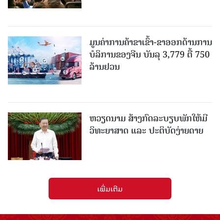
ມູນຄ່າການຄ້າຂາເຂົ້າ-ຂາອອກດ້ານການ
ບໍລິການຂອງຈີນ ບັນລຸ 3,779 ຕື້ 750
ລ້ານຢວນ
ຫວຽດນາມ ສ້າງກົດລະບຽບພັກໃຫ້ມີ
ວິທະຍາສາດ ແລະ ປະຕິບັດງ່າຍດາຍ
ເພີ່ມເຕີມ