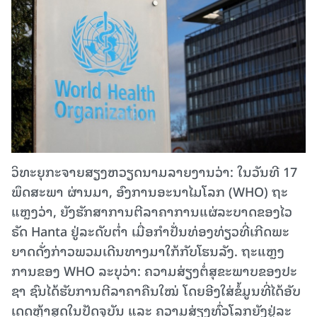
ວິທະຍຸກະຈາຍສຽງຫວຽດນາມລາຍງານວ່າ: ໃນວັນ​ທີ 17
ພຶດ​ສະ​ພາ ຜ່ານມາ, ອົງ​ການ​ອະ​ນາ​ໄມ​ໂລກ (WHO) ຖະ​
ແຫຼງວ່າ, ຍັງ​ຮັກ​ສາ​ການ​ຕີ​ລາ​ຄາ​ການ​ແຜ່​ລະ​ບາດ​ຂອງໄວ​
ຣັດ Hanta ຢູ່​ລະ​ດັບ​ຕ່ຳ ເມື່ອ​ກຳ​ປັ່ນ​ທ່ອງ​ທ່ຽວ​ທີ່ເກີດ​ພະ​
ຍາດດັ່ງກ່າວ​ພວມ​ເດີນ​ທາງ​ມາ​ໃກ້​ກັບໂຮນ​ລັງ. ຖະ​ແຫຼງ​
ການ​ຂອງ WHO ລະບຸວ່າ: ຄວາມ​ສ່ຽງ​ຕໍ່​ສຸ​ຂະ​ພາບ​ຂອງປ​ະ​
ຊາ​ ຊົ​ນ​ໄດ້​ຮັບ​ການ​ຕີ​ລາ​ຄາ​ຄືນ​ໃໝ່ ໂດຍ​ອີງ​ໃສ່ຂໍ້​ມູນ​ທີ່​ໄດ້​ອັບ​
ເດດ​ຫຼ້າ​ສຸດ​ໃນ​ປັດຈຸບັນ ແລະ ຄວາມ​ສ່ຽງ​ທົ່​ວ​ໂລກ​ຍັງ​ຢູ່​ລະ​