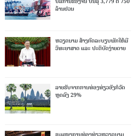
ບໍລິການຂອງຈີນ ບັນລຸ 3,779 ຕື້ 750
ລ້ານຢວນ
ຫວຽດນາມ ສ້າງກົດລະບຽບພັກໃຫ້ມີ
ວິທະຍາສາດ ແລະ ປະຕິບັດງ່າຍດາຍ
ລາຍຮັບຈາກການທ່ອງທ່ຽວອັງກໍວັດ
ຫຼດລົງ 29%
ຂະ​ແໜງ​ການ​ທ່ອງ​ທ່ຽວຫວຽດນາມ ​