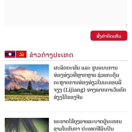
ສົ່ງຄໍາຄິດເຫັນ
ຂ່າວຕ່າງປະເທດ
ຜະລິດຕະພັນ ແລະ ຮູບແບບການ
ທ່ອງທ່ຽວທີ່ຫຼາກຫຼາຍ ຊ່ວຍກະຕຸ້ນ
ຕະຫຼາດການທ່ອງທ່ຽວໃນນະຄອນລີ່
ຈຽງ (Lijiang) ທາງພາກຕາເວັນຕົກ
ສ່ຽງໃຕ້ຂອງຈີນ
ພະຍາດໄຂ້ຍຸງລາຍລະບາດຢູ່ນະຄອນ
ຊາມໂບ​ອັນກາ ປະເທດຟີລິບປິນ