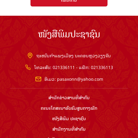
ໜັງສືພິມປະຊາຊົນ
ຖະໜົນກຳແພງເມືອງ ນະຄອນຫຼວງວຽງຈັນ
ໂທລະສັບ: 021336111 - ແຟັກ: 021336113
ອີເມວ:
pasaxonn@yahoo.com
ສຳ​ນັກ​ຂ່າວ​ສານ​ທີ່​ສຳ​ຄັນ​
ຄະນະໂຄສະນາອົບຮົມ​ສູນ​ກາງ​ພັກ
ໜັງສືພິມ ປະ​ຊາ​ຊົນ
ສຳ​ນັກ​ງານ​ທີ່​ສຳ​ຄັນ