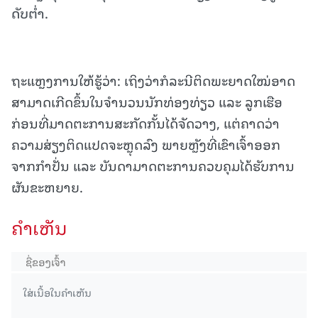
ດັບ​ຕ່ຳ​.
ຖະແຫຼງການໃຫ້ຮູ້ວ່າ: ເຖິງວ່າກໍລະນີຕິດພະຍາດໃໝ່ອາດ
ສາມາດເກີດຂຶ້ນໃນຈຳນວນນັກທ່ອງທ່ຽວ ແລະ ລູກເຮືອ
ກ່ອນທີ່ມາດຕະການສະກັດກັ້ນໄດ້ຈັດວາງ, ແຕ່ຄາດວ່າ
ຄວາມສ່ຽງຕິດແປດຈະຫຼຸດລົງ ພາຍຫຼັງທີ່ເຂົາເຈົ້າອອກ
ຈາກກຳປັ່ນ ແລະ ບັນດາມາດຕະການຄວບຄຸມໄດ້ຮັບການ
ຜັນຂະຫຍາຍ.
ຄໍາເຫັນ