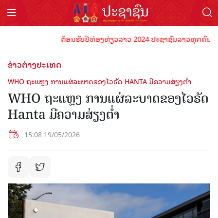
ຕ້ອນຮັບປີທ່ອງທ່ຽວລາວ 2024 ປະຊາຊົນລາວທຸກຄົນຈົ່ງພ້ອມ
ຂ່າວຕ່າງປະເທດ
WHO ຖະແຫຼງ ການແຜ່ລະບາດຂອງໄວຣັດ HANTA ມີຄວາມສ່ຽງຕ່ຳ
WHO ຖະແຫຼງ ການແຜ່ລະບາດຂອງໄວຣັດ
Hanta ມີຄວາມສ່ຽງຕ່ຳ
15:08 19/05/2026