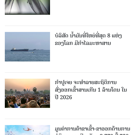
ບໍລິສັດ ນ້ຳມັນທີ່ໃຫຍ່ທີ່ສຸດ 8 ແຫ່ງ
ຂອງໂລກ ມີກຳໄລມະຫາສານ
ກຳປູເຈຍ ຈະທຳລາຍສະຖິຕິການ
ສົ່ງອອກເຂົ້າສານເກີນ 1 ລ້ານໂຕນ ໃນ
ປີ 2026
ມູນຄ່າການຄ້າຂາເຂົ້າ-ຂາອອກດ້ານການ