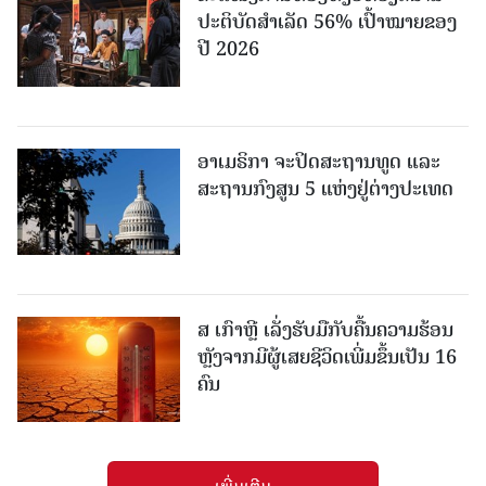
ປະ​ຕິ​ບັດ​ສຳ​ເລັດ 56% ເປົ້າ​ໝາຍຂອງ
ປີ 2026
ອາເມຣິກາ ຈະປິດສະຖານທູດ ແ​ລະ
ສະຖານກົງສູນ 5 ແຫ່ງ​ຢູ່​ຕ່າງ​ປະ​ເທດ
ສ ເກົາຫຼີ ເລັ່ງຮັບມືກັບຄື້ນຄວາມຮ້ອນ
ຫຼັງຈາກມີຜູ້ເສຍຊີວິດເພີ່ມຂຶ້ນເປັນ 16
ຄົນ
ເພີ່ມເຕີມ