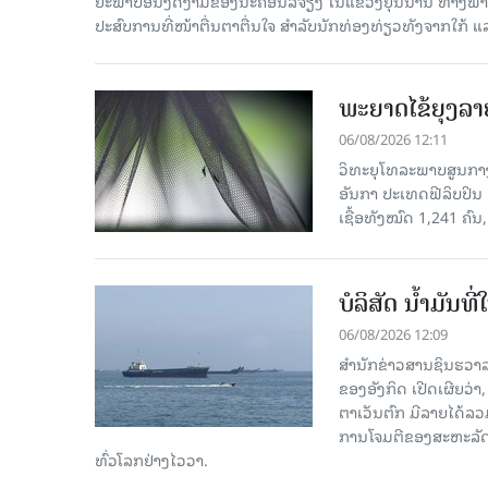
ຍະພາບອັນງົດງາມຂອງນະຄອນລີ່ຈຽງ ໃນແຂວງຢຸນນານ ທາງພາກຕາເ
ປະສົບການທີ່ໜ້າຕື່ນຕາຕື່ນໃຈ ສຳລັບນັກທ່ອງທ່ຽວທັງຈາກໃກ້ ແ
ພະຍາດໄຂ້ຍຸງລາ
06/08/2026 12:11
ວິທະຍຸໂທລະພາບສູນກາງຈ
ອັນກາ ປະເທດຟີລິບປິນ 
ເຊື້ອ​ທັງ​ໝົດ 1,241 ຄົນ
ບໍລິສັດ ນ້ຳມັນ
06/08/2026 12:09
ສຳນັກຂ່າວສານຊິນຮວາລ
ຂອງອັງກິດ ເປີດເຜີຍວ່າ,
ຕາເວັນຕົກ ມີລາຍໄດ້ລວ
ການໂຈມຕີຂອງສະຫະລັດ ອ
ທົ່ວໂລກຢ່າງໄວວາ.