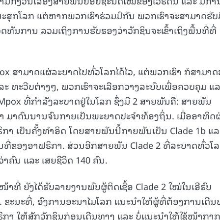
ວາມກັງວົນເລື່ອງສາຍພັນຍ່ອຍຊະນິດໃໝ່ຂອງໄວຣັດນີ້ ແລະ ມີກາ
ະສຸກໂລກ ແຕ່ຫາກພວກເຮົາຮ່ວມມືກັນ ພວກເຮົາຈະສາມາດຮັບມ
ທັນການ ລວມເຖິງການຮັບຮອງວ່າວັກຊິນຈະເຂົ້າເຖິງພື້ນທີ່ທີ່
Mpox ສາມາດແຜ່ລະບາດໄປທົ່ວໂລກໄດ້ໄວ, ແຕ່ພວກເຮົາ ກໍສາມາດຮ
ແລະ ທະວີບຕ່າງໆ, ພວກເຮົາຈະເລືອກວາງລະບົບເພື່ອຄວບຄຸມ ແ
 Mpox ທີ່ກໍາລັງລະບາດຢູ່ໃນໂລກ ຊຶ່ງມີ 2 ສາຍພັນຄື: ສາຍພັນ
າ ມາດົນນານຈົນກາຍເປັນພະຍາດປະຈຳທ້ອງຖິ່ນ. ເມື່ອອາທິດ
ິກາ ເປັນຄັ້ງທຳອິດ ໂດຍສາຍພັນນີ້ກາຍພັນເປັນ Clade 1b ແລ
ນທີ່ຂອງອາຟຣິກາ. ສ່ວນອີກສາຍພັນ Clade 2 ທີ່ລະບາດທົ່ວໂ
 ກວ່າຄົນ ແລະ ເສຍຊີວິດ 140 ຄົນ.
້າໜ້າທີ່ ຍັງໄດ້ຮັບລາຍງານພົບຜູ້ຕິດເຊື້ອ Clade 2 ໃໝ່ໃນເອີຣົບ
. ຂະນະທີ່, ອົງການອະນາໄມໂລກ ແນະນຳໃຫ້ຜູ້ທີ່ຕ້ອງການເດີ
ກາ ໃຫ້ສັກວັກຊິນກ່ອນເດີນທາງ ແລະ ບໍ່ແນະນຳໃຫ້ໃຊ້ໜ້າກາ