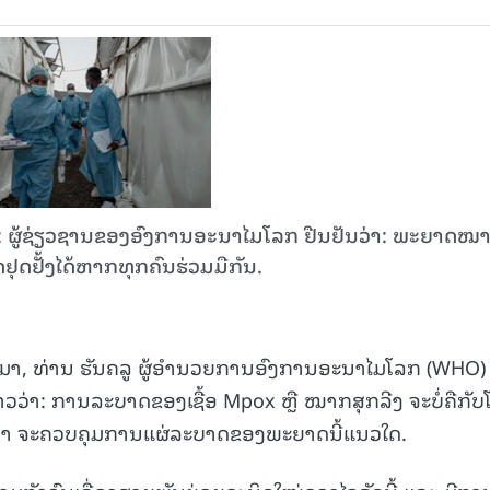
່າ: ຜູ້ຊ່ຽວຊານຂອງອົງການອະນາໄມໂລກ ຢືນຢັນວ່າ: ພະຍາດໝ
ຢຸດຢັ້ງໄດ້ຫາກທຸກຄົນຮ່ວມມືກັນ.
່ານມາ, ທ່ານ ຮັນຄລູ ຜູ້ອຳນວຍການອົງການອະນາໄມໂລກ (WHO)
າວວ່າ: ການລະບາດຂອງເຊື້ອ Mpox ຫຼື ໝາກສຸກລີງ ຈະບໍ່ຄືກັບ
ດເຈນວ່າ ຈະຄວບຄຸມການແຜ່ລະບາດຂອງພະຍາດນີ້ແນວໃດ.