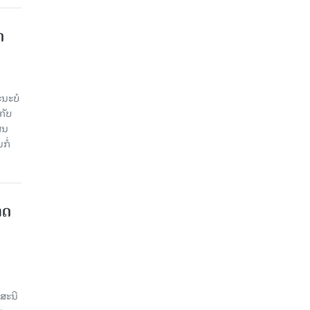
​
ະ​ບໍ​
ັບ​
ູນ​
ໍ່​
າດ
ສະນີ