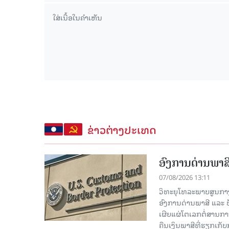
ຂ່າວຕ່າງປະເທດ
ອົງການດ່ານພາສີ
07/08/2026 13:11
ວິທະຍຸໂທລະພາບສູນກາງຈີ
ອົງການດ່ານພາສີ ແລະ 
ເຜີຍແຜ່ໂຕເລກຕໍ່ສານກາ
ຄືນເງິນພາສີທີ່ຮຽກເກັ