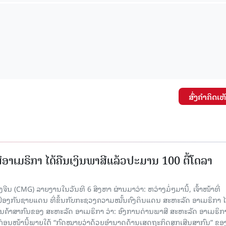
ສົ່ງຄໍາຄິດເຫ
ອາເມຣິກາ ໄດ້ຄືນເງິນພາສີແລ້ວປະມານ 100 ຕື້ໂດລາ
ນ (CMG) ລາຍງານໃນວັນທີ 6 ສິງຫາ ຜ່ານມາວ່າ: ຫວ່າງມໍ່ໆມານີ້, ເຈົ້າໜ້າທີ່
ປ້ອງກັນຊາຍແດນ ທີ່ຂຶ້ນກັບກະຊວງຄວາມໝັ້ນຄົງດິນແດນ ສະຫະລັດ ອາເມຣິກາ ໄ
ນຄ້າສາກົນຂອງ ສະຫະລັດ ອາເມຣິກາ ວ່າ: ອົງການດ່ານພາສີ ສະຫະລັດ ອາເມຣິກາ
ບກ່ອນໜ້ານີ້ພາຍໃຕ້ “ກົດໝາຍວ່າດ້ວຍອຳນາດດ້ານເສດຖະກິດສຸກເສີນສາກົນ” ຂອ