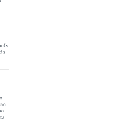
ນ
າມໂບ​
ຕິດ
an
ະເທດ
າກ
ງານ