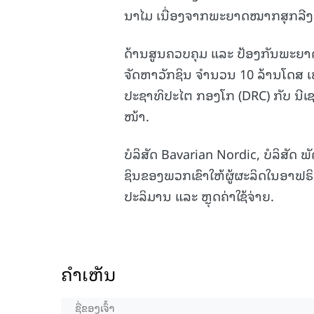
ນາໄມ ເນື່ອງຈາກພະຍາດໝາກສຸກລີງ 
ດ້ານສູນຄວບຄຸມ ແລະ ປ້ອງກັນພະຍາດ
ຈັດຫາວັກຊິນ ຈຳນວນ 10 ລ້ານໂດສ ເ
ປະຊາທິປະໄຕ ກອງໂກ (DRC) ກັບ ນີເຊຣ
ໜ້າ.
ບໍລິສັດ Bavarian Nordic, ບໍລິສັດ 
ຊິນຂອງພວກເຂົາໃຫ້ຜູ້ຜະລິດໃນອາຟຣິກ
ປະລິມານ ແລະ ຫຼຸດຄ່າໃຊ້ຈ່າຍ.
ຄໍາເຫັນ