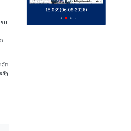
26)
15.039(06-08-2026)
1
ການ
ິດ
ດວັກ
ມທັງ