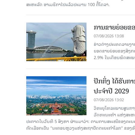
ສະຫະລັດ ອາເມຣິກາໄປແລ້ວປະມານ 100 ຕື້ໂດລາ.
ການຂາຍຍ່ອຍຂອ
07/08/2026 13:08
ຂ່າວຕ່າງປະເທດລາຍງານວ
ຍອດຂາຍຍ່ອຍຂອງສິງກະໂປ
2.9% ໃນເດືອນພຶດສະພ
ປັກກິ່ງ ໄດ້ຮັ
ປະຈຳປີ 2029
07/08/2026 13:02
ວິທະຍຸໂທລະພາບສູນກາງ
ວັດທະນະທຳ ແຫ່ງສະຫະປະ
ປະກາດໃນວັນທີ 5 ສິງຫາ ຜ່ານມາວ່າ: ຕາມການສະເໜີຂອງຄະນະ
ຄັດ​ເລືອກເປັນ "ນະຄອນຫຼວງແຫ່ງສະຖາປັດຕະຍະກຳໂລກ" ຂອງອ