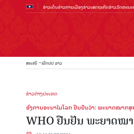
ຂ່າວເດັ່ນ
ຂ່າວການເມືອງ
ຂ່າວເສດຖະກິດ
ຂ່າວວັດທະນະທ
ສະເໜີ
ພັກປປ ລາວ
ຂ່າວຕ່າງປະເທດ
ອົງການອະນາໄມໂລກ ຢືນຢັນວ່າ: ພະຍາດໝາກສຸກລີ
WHO ຢືນຢັນ ພະຍາດໝາກສຸ