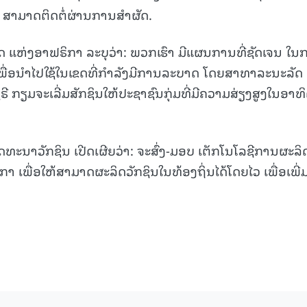
ສາມາດຕິດຕໍ່ຜ່ານການສຳຜັດ.
15.040(07-08-20
 ແຫ່ງອາຟຣິກາ ລະບຸວ່າ: ພວກເຮົາ ມີແຜນການທີ່ຊັດເຈນ ໃນ
ພື່ອນຳໄປໃຊ້ໃນເຂດທີ່ກຳລັງມີການລະບາດ ໂດຍສາທາລະນະລັດ
ີ ກຽມຈະເລີ່ມສັກຊິນໃຫ້ປະຊາຊົນກຸ່ມທີ່ມີຄວາມສ່ຽງສູງໃນອາທ
ພັດທະນາວັກຊິນ ເປີດເຜີຍວ່າ: ຈະສົ່ງ-ມອບ ເຕັກໂນໂລຊີການຜະລິ
າ ເພື່ອໃຫ້ສາມາດຜະລິດວັກຊິນໃນທ້ອງຖິ່ນໄດ້ໂດຍໄວ ເພື່ອເພີ່