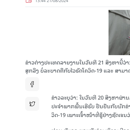
13:44 21/08/2024
ຂ່າວຕ່າງປະເທດລາຍງານໃນວັນທີ 21 ສິງຫານີ້ວ
ສຸກລີງ ບໍ່ລະບາດຄືກັບໄວຣັດໂຄວິດ-19 ແລະ ສາມາດ
ຂ່າວລະບຸວ່າ: ໃນວັນທີ 20 ສິງຫາຜ
ປະຈຳພາກພື້ນເອີຣົບ ຢືນຢັນກັບນັກຂ່
ວິດ-19 ເພາະເຈົ້າໜ້າທີ່ຮູ້ຢ່າງຊັ