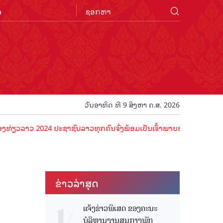
n
ວັນອາທິດ ທີ 9 ສິງຫາ ຄ.ສ. 2026
າວ 2024 ປະຊາຊົນລາວທຸກຄົນຈົ່ງພ້ອມເປັນເຈົ້າພາບທີ່ດີ ຕ້ອນຮັບນັກທ່ອງທ່
ຂ່າວ​ລ່າ​ສຸດ
ແຈ້ງຂ່າວພິເສດ ຂອງຄະນະ
ບໍລິຫານງານສູນກາງພັກ