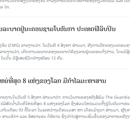
ວັນຕົກສ່ຽງໃຕ້ຂອງຈີນ ກຳລັງກາຍເປັນກິດຈະກຳທ່ອງທ່ຽວທີ່ນິຍົມ ແລະ ເປັ
ລະ ໄກ.
ຍລະບາດຢູ່ນະຄອນຊາມໂບ​ອັນກາ ປະເທດຟີລິບປິນ
ີນ (CMG) ລາຍງານວ່າ: ໃນວັນທີ 4 ສິງ​ຫາ ຜ່ານມາ, ອົງການ​ປົກ​ຄອງນະຄອນຊ
ລາຍ​ງານວ່າ, ເກີດ​ການລະບາດ​ຂອງພະຍາດໄຂ້ຍຸງລາຍຢູ່ນະຄອນດັ່ງກ່າວ, ໂດຍມີຜູ້
, ໃນນັ້ນ ມີຜູ້ເສຍຊີວິດຢ່າງໜ້ອຍ 12 ຄົນ.
ທີ່ໃຫຍ່ທີ່ສຸດ 8 ແຫ່ງຂອງໂລກ ມີກຳໄລມະຫາສານ
າຍງານໃນວັນທີ 5 ສິງຫາ ຜ່ານມາວ່າ: ການວິເຄາະຂອງໜັງສືພິມ The Guardi
 ບໍລິສັດນ້ຳມັນທີ່ໃຫຍ່ທີ່ສຸດ 8 ແຫ່ງຂອງໂລກ ຊຶ່ງສ່ວນໃຫຍ່ແມ່ນຕັ້ງຢູ່ໃນບັນດາປ
ມກັນເກືອບ 93 ຕື້ໂດລາ ໃນລະຫວ່າງເດືອນເມສາ ຫາ ເດືອນມິຖຸນາ ຜ່ານມາ, ຫຼັງຈ
າເມຣິກາ ແລະ ອິສຣາແອນ ຕໍ່ອີຣານ ຊຶ່ງນຳໄປສູ່ການເພີ່ມຂຶ້ນຂອງລາຄາພະລັງ