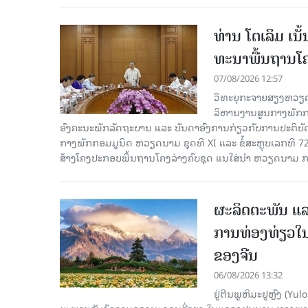
ທ່ານ ໂຕ​ເລິມ ເນ
ທະ​ນາ​ພື້ນ​ຖານ​ໂ
07/08/2026 12:57
ວິທະຍຸກະຈາຍສຽງຫວຽດນາມລ
ລິ​ຫານ​ງານ​ສູນ​ກາງ​ພັກ
ອົງ​ຄະ​ນະ​ພັກ​ລັດ​ຖະ​ບານ ແລະ ບັນ​ດາ​ອົງ​ການ​ກ່ຽວ​ກັບ​ການ​ປະ​ຕິ​
ກາງ​ພັກ​ກອມ​ມູ​ນິດ ຫວຽດ​ນາມ ຊຸດ​ທີ XI ແລະ ຂໍ້​ສະ​ຫຼຸບ​ເລກ​ທີ 72
ສ້າງ​ໂຄງ​ປະ​ກອບ​ພື້ນ​ຖານ​ໂຄງ​ລ່າງຄົບ​ຊຸດ ແນ​ໃສ່​ນຳ ຫວຽດ​ນາມ ກ
ຜະລິດຕະພັນ ແລ
ການທ່ອງທ່ຽວໃນ
ຂອງຈີນ
06/08/2026 13:32
ຢູ່ຕີນພູຫິມະຢູຫຼົງ (