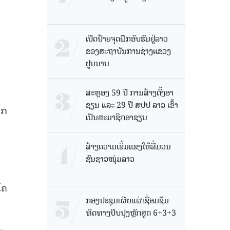
ເປີດປ້າຍຈຸດຝຶກອົບຮົມຢູ່ລາວ
ຂອງສະຖາບັນການຊ່າງແຂວງ
ຢູນນານ
ສະຫຼອງ 59 ປີ ການສ້າງຕັ້ງອາ
ຊຽນ ແລະ 29 ປີ ສປປ ລາວ ເຂົ້າ
າກ
ເປັນສະມາຊິກອາຊຽນ
ສ້າງຄວາມເຂັ້ມແຂງໃຫ້ສື່ມວນ
ຊົນຊາວໜຸ່ມລາວ
ໂຄ
ກອງປະຊຸມເຜີຍແຜ່ເຊື່ອມຊຶມ
ທິດທາງປັບປຸງຫຼັກສູດ 6+3+3