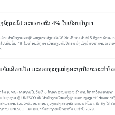
ງສິງກະໂປ ຂະຫຍາຍຕົວ 4% ໃນເດືອນມິຖຸນາ
່າ: ສຳນັກງານສະຖິຕິແຫ່ງຊາດສິງກະໂປໄດ້ເປີດເຜີຍໃນ ວັນທີ 5 ສິງຫາ ຜ່ານມາວ
ເພີ່ມຂຶ້ນ 4% ໃນເດືອນມິຖຸນາ ເມື່ອທຽບກັບປີກ່ອນ ຊຶ່ງເລັ່ງຂຶ້ນຈາກການຂະຫຍ
າ.
ບການຄັດເລືອກເປັນ ນະຄອນຫຼວງແຫ່ງສະຖາປັດຕະຍະກຳໂລ
ຈີນ (CMG) ລາຍງານໃນວັນທີ 6 ສິງຫາ ຜ່ານມາວ່າ: ອົງການສຶກສາວິທະຍາສາດ
ຊາຊາດ ຫຼື UNESCO ທີ່ມີສຳນັກງານໃຫຍ່ຕັ້ງຢູ່ນະຄອນ​ຫຼວງປາຣີ ປະເທດຝຣັ່ງ
ກຳມະການຮ່ວມວ່າດ້ວຍນະຄອນຫຼວງແຫ່ງສະຖາປັດຕະຍະກຳໂລກ, ປັກກິ່ງ ໄດ້ຮັ
ົງການ UNESCO ແລະ ສະມາ​ຄົມສະຖາປະນິກສາກົນ ປະຈຳປີ 2029.