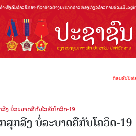
ຳ-ສັງຄົມ
ຂ່າວສືກສາ-ກິລາ
ຂ່າວຕ່າງປະເທດ
ຂ່າວທ່ອງທ່ຽວ
ຂ່າວການຮ່ວມມື
Logi
ຕ້ອນຮັບປີທ່ອງທ່ຽວລ
ງ ບໍ່ລະບາດຄືກັບໄວຣັດໂຄວິດ-19
ກລີງ ບໍ່ລະບາດຄືກັບໂຄວິດ-19