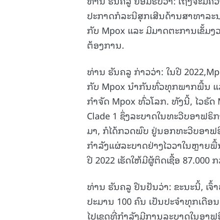
ທ່ານ ຮັນຄລູ ຍອມຮັບວ່າ: ເຖິງຈະມີຄ
ປະກາດກໍລະນີສຸກເສີນດ້ານສາທາລະນ
ກັບ Mpox ແລະ ມີມາດຕະການເຂັ້ມງວດ
ຕ້ອງການ.
ທ່ານ ຮັນຄລູ ກ່າວວ່າ: ໃນປີ 2022,
ກັບ Mpox ນໍາກັນທົ່ວທຸກພາກພື້ນ 
ກຳຈັດ Mpox ທົ່ວໂລກ. ທັງນີ້, ໄວຣັດ
Clade 1 ຊຶ່ງລະບາດໃນທະວີບອາຟຣິກ
ມາ, ກໍໄດ້ກວດພົບ ຢູ່ນອກທະວີບອາຟຣ
ກໍາລັງແຜ່ລະບາດຢ່າງໄວວາໃນຫຼາຍພື້
ປີ 2022 ເຮັດໃຫ້ມີຜູ້ຕິດເຊື້ອ 87.000
ທ່ານ ຮັນຄລູ ຢືນຢັນວ່າ: ຂະນະນີ້, ເຈົ
ປະມານ 100 ຄົນ ເປັນປະຈຳທຸກເດືອນ
ໄປເຂດທີ່ກຳລັງມີການລະບາດໃນອາຟຣິ