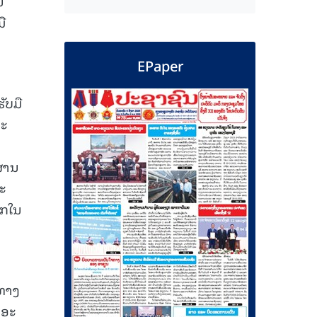
ນ
ື
EPaper
ັບມື
ລະ
ຜ່ານ
ະ
ລກໃນ
ນທາງ
ກອະ