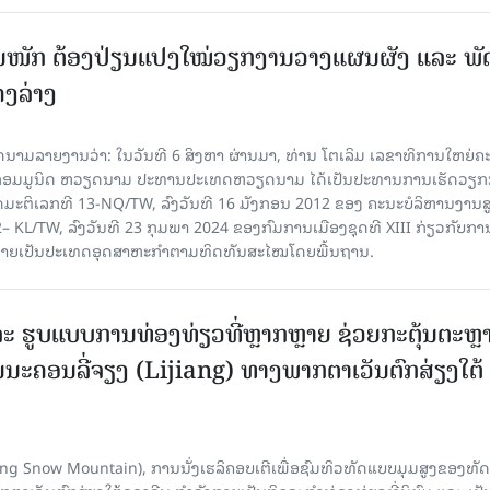
ັ້ນໜັກ ຕ້ອງ​ປ່ຽນ​ແປງ​ໃໝ່​ວຽກ​ງານ​ວາງ​ແຜນ​ຜັງ ແລະ ​ພັດ
ຄງ​ລ່າງ
າຍງານວ່າ: ໃນ​ວັນ​ທີ 6 ສິງ​ຫາ ຜ່ານມາ, ທ່ານ ໂຕ​ເລິມ ເລ​ຂາ​ທິ​ການ​ໃຫຍ່​ຄະ​ນ
​ກອມ​ມູ​ນິດ ຫວຽດ​ນາມ ປະ​ທານ​ປະ​ເທດຫວຽດ​ນາມ ໄດ້​ເປັນ​ປະ​ທານ​ການ​ເຮັດ​ວຽກ​ກ
ບັດ​ມະ​ຕິ​ເລກ​ທີ 13-NQ/TW, ລົງວັນ​ທີ 16 ມັງ​ກອນ 2012 ຂອງ ຄະ​ນະ​ບໍ​ລິ​ຫານ​ງານ​ສ
– KL/TW, ​ລົງວັນ​ທີ 23 ກຸມ​ພາ 2024 ຂອງ​ກົມ​ການ​ເມື​ອງ​ຊຸດ​ທີ XIII ກ່ຽວ​ກັບ​ການກ
າຍ​ເປັນ​ປະ​ເທດ​ອຸດ​ສາ​ຫະ​ກຳ​ຕາມ​ທິດ​ທັນ​ສະ​ໄໝ​ໂດຍ​ພື້ນ​ຖານ.
ະ ຮູບແບບການທ່ອງທ່ຽວທີ່ຫຼາກຫຼາຍ ຊ່ວຍກະຕຸ້ນຕະຫຼ
ນະຄອນລີ່ຈຽງ (Lijiang) ທາງພາກຕາເວັນຕົກສ່ຽງໃຕ້
Yulong Snow Mountain), ການນັ່ງເຮລິຄອບເຕີເພື່ອຊົມທິວທັດແບບມຸມສູງຂອງທັດ