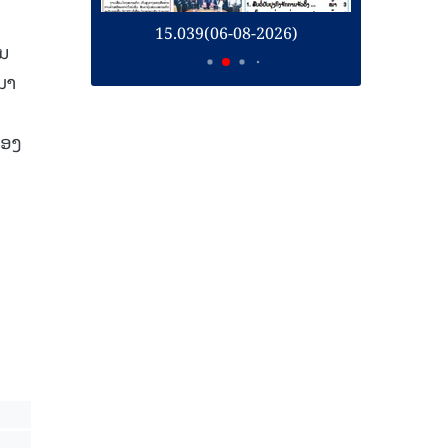
26)
15.039(06-08-2026)
1
ັນ
ມາ
ຂອງ