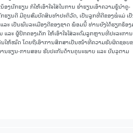
້ອງນັກຮຽນ ກໍໃຫ້ເອົາໃຈໃສ່ໃນການ ຮໍ່າຮຽນເອົາຄວາມຮູ້ນໍາຄູ-
15.040(07-08-20
ຽນດີ ມີຄຸນສົມບັດສິນທໍາປະຕິວັດ, ເປັນລູກທີ່ດີຂອງພໍ່ແມ່ ເປ
ແລະ ເປັນພົນລະເມືອງດີຂອງຊາດ ພ້ອມນີ້ ທ່ານຍັງໄດ້ຮຽກຮ້ອງ
ແລະ ຜູ້ປົກຄອງເດັກ ໃຫ້ເອົາໃຈໃສ່ລະດົມລູກຫຼານທີ່ປະລະການ
ຄືນໃຫ້ໝົດ ໂດຍຖືເອົາການສຶກສາເປັນໜ້າທີ່ຄວາມຮັບຜິດຊອບ
ໃຫ້ການຮຽນ-ການສອນ ຮັບປະກັນດ້ານຄຸນະພາບ ແລະ ບັນລຸຕາມ