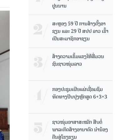
ຢູນນານ
ສະຫຼອງ 59 ປີ ການສ້າງຕັ້ງອາ
ຊຽນ ແລະ 29 ປີ ສປປ ລາວ ເຂົ້າ
ເປັນສະມາຊິກອາຊຽນ
ສ້າງຄວາມເຂັ້ມແຂງໃຫ້ສື່ມວນ
ຊົນຊາວໜຸ່ມລາວ
ກອງປະຊຸມເຜີຍແຜ່ເຊື່ອມຊຶມ
ທິດທາງປັບປຸງຫຼັກສູດ 6+3+3
ຊາວໜຸ່ມອາສາສະໝັກ ສືບຕໍ່
ພາລະກິດສ້າງອານາຄົດ ນໍານ້ອງ
ຄືນສູ່ໂຮງຮຽນ