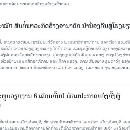
ພາກສ່ວນພາກສ່ວນທີ່ກ່ຽວຂ້ອງເຂົ້າຮ່ວມ.
ັກ ສືບຕໍ່ພາລະກິດສ້າງອານາຄົດ ນໍານ້ອງຄືນສູ່ໂຮງຮ
ານີ້, ຄະນະຊາວໜຸ່ມປະຊາຊົນປະຕິວັດລາວ ພະແນກສຶກສາທິການ ແລະ ກິລາ ຮ່ວມກັ
ນປະຕິວັດລາວແຂວງຫຼວງພະບາງ ໄດ້ຕິດຕາມ ແລະຊຸກຍູ້ການເຮັດວຽກຂອງຊາວໜຸ
ລົງສິດສອນ ໄລຍະພັກພາກຮຽນ ຢູ່ໂຮງຮຽນປະຖົມສົມບູນ 4 ແຫ່ງ ຂອງເມືອງປາກອູ
ອງຫົວໜ້າພະແນກສຶກສາທິການ ແລະ ກິລາ ແຂວງ, ທ່ານ ສົມໝາຍ ຂຸນດາວົງ ຮອງ
ຸ່ມຮາກຖານ ພະແນກສຶກສາທິການ ແລະ ກິລາ ແຂວງ, ເລຂາໜ່ວຍຊາວໜຸ່ມຮາກ
ະຫຼຸບວຽກງານ 6 ເດືອນຕົ້ນປີ ພ້ອມປະກາດແຕ່ງຕັ້ງຜູ້
ນ
່ທີ່ສະໂມສອນເມືອງວິລະບູລີ, ຫ້ອງການສຶກສາທິການ ແລະ ກິລາ ເມືອງວິລະບູລີ ແຂ
ອງປະຊຸມສະຫຼຸບຕີລາຄາການຈັດຕັ້ງປະຕິບັດວຽກງານການສຶກສາ ປະຈຳ 6 ເດືອນຕົ້