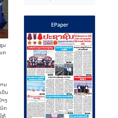
EPaper
ຊຸມ
ແນກ
ຄວາມ
ເປັນ
ຢ່າງ
ກນິກ
ໃຫ້