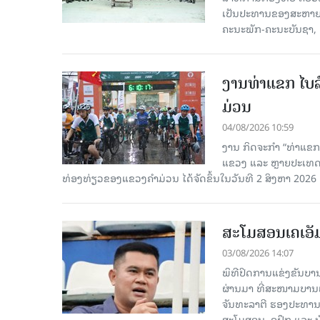
ເປັນປະທານຂອງສະຫາຍ ພ
ຄະນະພັກ-ຄະນະບັນຊາ, ຄ
ງານທ່າແຂກ ໄບລ໌
ມ່ວນ
04/08/2026 10:59
ງານ ກິດຈະກຳ “ທ່າແຂກ 
ແຂວງ ແລະ ຫຼາຍປະເທດເຂ
ທ່ອງທ່ຽວຂອງແຂວງຄຳມ່ວນ ໄດ້ຈັດຂຶ້ນໃນວັນທີ 2 ສິງຫາ 2026 ຢູ່ຕ
ສະໂມສອນເຄເອັ
03/08/2026 14:07
ພິທີປິດການແຂ່ງຂັນບານ
ຜ່ານມາ ທີ່ສະໜາມບານ
ຈັນທະລາຕີ ຮອງປະທານ
ສະໂມສອນ, ຄູຝຶກ ແລະ ນັ