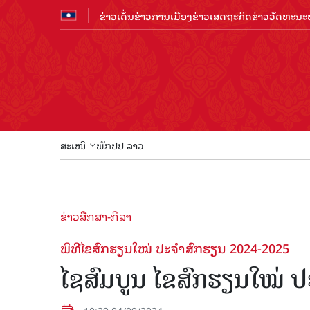
ຂ່າວເດັ່ນ
ຂ່າວການເມືອງ
ຂ່າວເສດຖະກິດ
ຂ່າວວັດທະນະທ
ສະເໜີ
ພັກປປ ລາວ
ຂ່າວສືກສາ-ກິລາ
ພິທີໄຂສົກຮຽນໃໝ່ ປະຈຳສົກຮຽນ 2024-2025
ໄຊສົມບູນ ໄຂສົກຮຽນໃໝ່ 