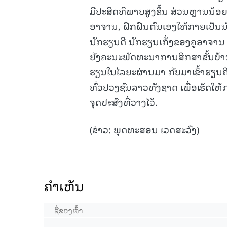
ມີປະສິດທິພາບສູງຂຶ້ນ ສ່ວນຫຼານນ້ອຍນ
ອາຈານ, ຝຶກຝົນຕົນເອງໃຫ້ກາຍເປັນນັກຮ
ນັກຮຽນດີ ນັກຮຽນເກັ່ງຂອງຄູອາຈານ 
ຍັງຄະນະພັດທະນາການສຶກສາຂັ້ນບ້ານ 
ຮຽນໃນໄລຍະຜ່ານມາ ກັບມາເຂົ້າຮຽນ
ທົ່ວປວງຊົນລາວທັງຊາດ ເພື່ອເຮັດ
ຈຸດປະສົງທີ່ວາງໄວ້.
(ຂ່າວ: ພຸດທະສອນ ເວດສະວົງ)
ຄໍາເຫັນ