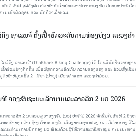
ົນຕີ ຈັນດີ ສຸລິວົງສັກ ຫົວໜ້າກົມໃຫຍ່ພະລາທິການກອງທັບ ມີຄະນະນໍາກົມໃຫຍ
ະນະຮັບຜິດຊອບ ແລະ ນັກກິລາເຂົ້າຮ່ວມ.
ຄິງ ຊາເລນຈ໌ ຕັ້ງເປົ້າຍົກລະດັບການທ່ອງທ່ຽວ ແຂວງຄໍາ
ໄບລ໌ຄິງ ຊາເລນຈ໌” (ThaKhaek Biking Challenge) ໄດ້ ໂດຍມີນັກປັ່ນຈາກຫຼາ
ົ້າຮ່ວມຢ່າງຄຶກຄື້ນ ເພື່ອພິສູດຄວາມອຶດທົນ ຄວາມແຂງແຮງ ແລະ ຮ່ວມສົ່ງເສີ
ໍ່ໜ້າຫໍມູນເຊື້ອ 21 ມີນາ (ນໍ້າພຸ) ເມືອງທ່າແຂກ ແຂວງຄໍາມ່ວນ.
ມທີ ຄອງຂັນຊະນະເລີດບານເຕະລາວລີກ 2 ນວ 2026
ເຕະລາວລີກ 2 ນະຄອນຫຼວງວຽງຈັນ (ນວ) ປະຈໍາປີ 2026 ຈັດຂຶ້ນໃນວັນທີ 2 ສິງຫ
ເຕະຫຍ້າທຽມລ້ານຊ້າງ ບ້ານໜອງໄຮ ເມືອງຫາດຊາຍຟອງ ນວ, ມີທ່ານນາງ ວິໄ
ຄະນະກໍາມະການປົກຄອງ ນວ ພ້ອມດ້ວຍຜູ້ໃຫ້ການສະໜັບສະໜູນ ຄະນະປະທານ
ກກິລາ ເຂົ້າຮ່ວມ.