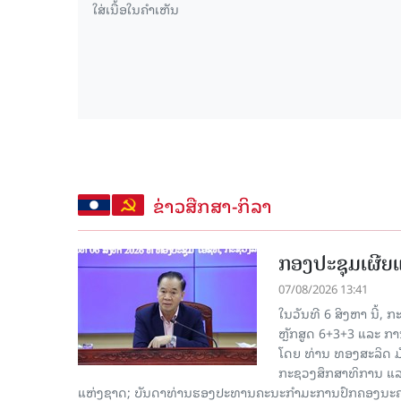
ຂ່າວສືກສາ-ກິລາ
ກອງປະຊຸມເຜີຍແຜ
07/08/2026 13:41
ໃນວັນທີ 6 ສິງຫາ ນີ້,
ຫຼັກສູດ 6+3+3 ແລະ ກາ
ໂດຍ ທ່ານ ທອງສະລິດ ມ
ກະຊວງສຶກສາທິການ ແລະ
ແຫ່ງຊາດ; ບັນດາທ່ານຮອງປະທານຄະນະກຳມະການປົກຄອງນະຄອ