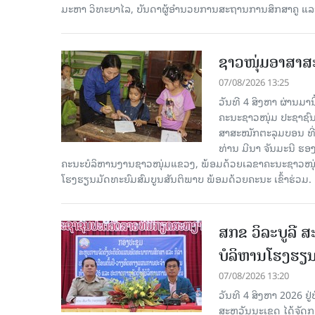
ມະຫາ ວິທະຍາໄລ, ບັນດາຜູ້ອຳນວຍການສະຖານການສຶກສາຄູ ແລະ 
ຊາວໜຸ່ມອາສາສະໝ
07/08/2026 13:25
ວັນທີ 4 ສິງຫາ ຜ່ານມ
ຄະນະຊາວໜຸ່ມ ປະຊາຊົ
ສາສະໝັກຕະລຸມບອນ ທີ່
ທ່ານ ມີນາ ຈັນມະນີ ຮ
ຄະນະບໍລິຫານງານຊາວໜຸ່ມແຂວງ, ພ້ອມດ້ວຍເລຂາຄະນະຊາວໜ
ໂຮງຮຽນມັດທະຍົມສົມບູນສັນຕິພາບ ພ້ອມດ້ວຍຄະນະ ເຂົ້າຮ່ວມ.
ສກຂ ວິລະບູລີ ສ
ບໍລິຫານໂຮງຮຽ
07/08/2026 13:20
ວັນທີ 4 ສິງຫາ 2026 ຢູ
ສະຫວັນນະເຂດ ໄດ້ຈັດກ