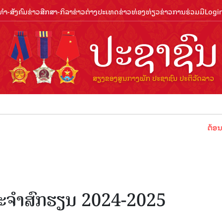
ຳ-ສັງຄົມ
ຂ່າວສືກສາ-ກິລາ
ຂ່າວຕ່າງປະເທດ
ຂ່າວທ່ອງທ່ຽວ
ຂ່າວການຮ່ວມມື
Logi
ຕ້ອນຮັບປີທ່ອ
ປະຈຳສົກຮຽນ 2024-2025