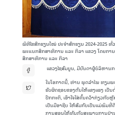
ພິທີໄຂສົກຮຽນໃໝ່ ປະຈຳສົກຮຽນ 2024-2025 ທົ່ວແ
ພະແນກສຶກສາທິການ ແລະ ກິລາ ແຂວງ ໂດຍການ
ສຶກສາທິການ ແລະ ກິລາ
ແຂວງໄຊສົມບູນ, ມີບັນດາຜູ້ບໍລິຫານກ
ໃນໂອກາດນີ້, ທ່ານ ພຸດລໍາໄພ ທຽມພະສ
ຮັບຜິດຊອບຂອງຕົນໃຫ້ແຂງແຮງ ເປັນຕ
ປົກກະຕິ, ເອົາໃຈໃສ່ຄົ້ນຄວ້າກ່ຽວກ
ເປັນມືອາຊີບ ໃຫ້ສົມກັບເປັນແມ່ພິມ
ການສອນໃຫ້ທັນກັບສະພາບການປ່ຽນແປງ