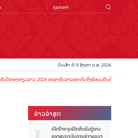
n
ວັນເສົາ ທີ 8 ສິງຫາ ຄ.ສ. 2026
ງທ່ຽວລາວ 2024 ປະຊາຊົນລາວທຸກຄົນຈົ່ງພ້ອມເປັນເຈົ້າພາບທີ່ດີ ຕ້ອນຮັບນັກ
ຂ່າວ​ລ່າ​ສຸດ
ເປີດປ້າຍຈຸດຝຶກອົບຮົມຢູ່ລາວ
ຂອງສະຖາບັນການຊ່າງແຂວງ