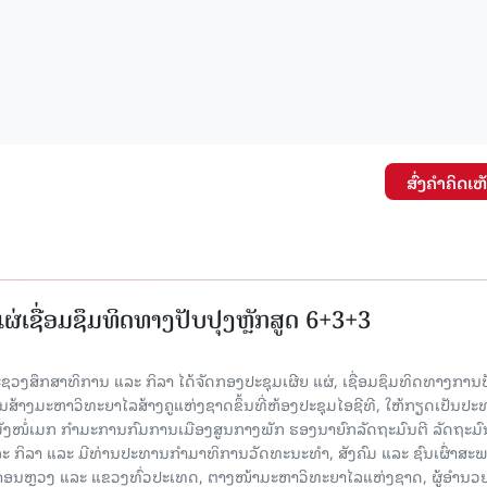
ສົ່ງຄໍາຄິດເຫ
່ເຊື່ອມຊຶມທິດທາງປັບປຸງຫຼັກສູດ 6+3+3
 ກະຊວງສຶກສາທິການ ແລະ ກິລາ ໄດ້ຈັດກອງປະຊຸມເຜີຍ ແຜ່, ເຊື່ອມຊຶມທິດທາງການປ
ນສ້າງມະຫາວິທະຍາໄລສ້າງຄູແຫ່ງຊາດຂຶ້ນທີ່ຫ້ອງປະຊຸມໄອຊີທີ, ໃຫ້ກຽດເປັນປ
ັງໜໍ່ເມກ ກຳມະການກົມການເມືອງສູນກາງພັກ ຮອງນາຍົກລັດຖະມົນຕີ ລັດຖະມົ
 ກິລາ ແລະ ມີທ່ານປະທານກໍາມາທິການວັດທະນະທໍາ, ສັງຄົມ ແລະ ຊົນເຜົ່າສະ
ນຫຼວງ ແລະ ແຂວງທົ່ວປະເທດ, ຕາງໜ້າມະຫາວິທະຍາໄລແຫ່ງຊາດ, ຜູ້ອຳນວ