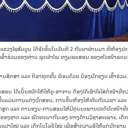
ຂວງໄຊສົມບູນ ໄດ້ຈັດຂຶ້ນໃນວັນທີ 2 ກັນຍາຜ່ານມາ ທີ່ຫ້ອງປະ
ເຂົ້າຮ່ວມຂອງທ່ານ ພຸດລໍາໄພ ທຽມພະສອນ ຮອງຫົວໜ້າພະ
ານສຶກສາ ແລະ ກິລາທຸກຂັ້ນ ພ້ອມດ້ວຍ ນ້ອງນັກຮຽນ ເຂົ້າຮ່ວມ.
ອນ ໄດ້ເນັ້ນໜັກໃຫ້ໃຫ້ຄູ-ອາຈານ ຕ້ອງໄດ້ເອົາໃຈໃສ່ຕໍ່ໜ້າທີ່
ົ້ນແມ່ນການແຕ່ງບົດສອນ, ການຂຶ້ນຫ້ອງໃຫ້ທັນກັບເວລາ ແລະ 
ັບຫຼັກສູດ ແລະ ການຮຽນ-ການສອນໃຫ້ມີຄຸນນະພາບປະຕິບັດໜ້າທີ່
ທີ່ດີຂອງຊາດ ແລະ ພັດທະນາຕົນເອງ ທາງດ້ານວິຊາສະເພາະ, ເຕັ
ໃໝ່ ແລະ ເຕັກໂນໂລຢີໃໝ່ ເພື່ອສົ່ງຄວາມຮູ້ໃຫ້ແກ່ນັກຮຽນ 