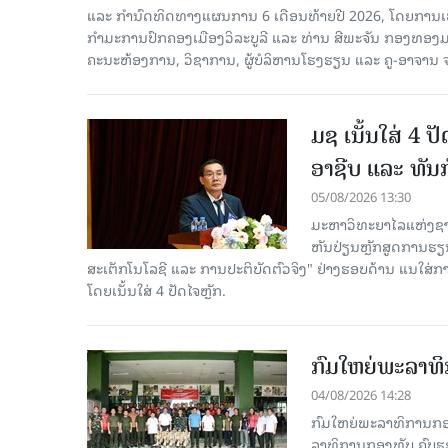
ແລະ ກຳນົດທິດທາງແຜນການ 6 ເດືອນທ້າຍປີ 2026, ໂດຍການ
ກຳມະການປົກຄອງເມືອງວິລະບູລີ ແລະ ທ່ານ ສີພະຈັນ ກອງທອງ
ຄະນະຫ້ອງການ, ວິຊາການ, ຜູ້ບໍລິຫານໂຮງຮຽນ ແລະ ຄູ-ອາຈານ ຈາ
ມຊ ເນັ້ນໃສ່ 4 
ອາຊີບ ແລະ ທັນ
05/08/2026 13:30
ມະຫາວິທະຍາໄລແຫ່ງຊາດ
ຫັນປ່ຽນຫຼັກສູດການຮຽ
ສະເຕັກໂນໂລຊີ ແລະ ການປະຕິບັດຕົວຈິງ" ຢ່າງຮອບດ້ານ ແນໃສ
ໂດຍເນັ້ນໃສ່ 4 ປັດໄຈຫຼັກ.
ກົມໃຫຍ່ພະລາທິ
04/08/2026 14:28
ກົມໃຫຍ່ພະລາທິການກອງທ
ລາທິການກອງທັບ ຄົບຮອບ