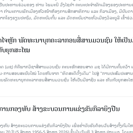
ເປັນປະທານຮ່ວມຂອງ ທ່ານ ໄພມະນີ ວົງໄຊຄຳ ຄະນະປະຈຳພັກເມືອງຮອງປະທານ
ມາ ກຳມະການພັກເມືອງຫົວໜ້າຫ້ອງການສຶກສາທິການ ແລະ ກິລາເມືອງ, ມີບັນດາ
ກໂຮງຮຽນປະຖົມ, ມັດທະຍົມຕົ້ນ ແລະ ມັດທະຍົມປາຍທົ່ວເມືອງວິລະບູລີ ເຂົ້າຮ່ວ
ປັດໄຈຫຼັກ ພັດທະນາບຸກຄະລາກອນສື່ສານມວນຊົນ ໃຫ້ເປັນ
ກັບຍຸກສະໄໝ
 (ມຊ) ກໍຄືພາກວິຊາສື່ສານມວນຊົນ ຄະນະອັກສອນສາດ ມຊ ໄດ້ມີການຄົ້ນຄວ້າ 
ນ-ການສອນສະບັບໃໝ່ ໂດຍຫັນຈາກ "ທິດສະດີດັ້ງເດີມ" ໄປສູ່ "ການປະສົມປະສາ
່ການພັດທະນາບຸກຄະລາກອນສື່ສານມວນຊົນ ໃຫ້ເປັນມືອາຊີບ ແລະ ທັນກັບຍຸກສະໄ
ການກອງທັບ ສ້າງຂະບວນການແຂ່ງຂັນກິລາຍິງປືນ
ັບ ສ້າງຂະບວນການແຂ່ງຂັນກິລາຍິງປືນ ເພື່ອຂໍ່ານັບຮັບຕ້ອນວັນສ້າງຕັ້ງກົມໃ
 70 ປີ (5 ສິງຫາ 1956-5 ສິງຫາ 2026) ຂຶ້ນໃນວັນທີ 3 ສິງຫາ ຜ່ານມາ, ໂດຍ