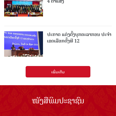
4 ຕາແສງ
ປະກາດ ແຕ່ງຕັ້ງບຸກຄະລາກອນ ປະຈໍາ
ເຂດເລືອກຕັ້ງທີ 12
ເພີ່ມເຕີມ
ໜັງສືພິມປະຊາຊົນ