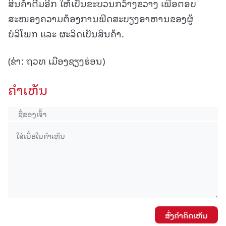
ສິນຄ້າຕື່ມອີກ ໃຫ້ເປັນຂະບວນກວ້າງຂວາງ ເພື່ອຕອບ
ສະໜອງຄວາມຕ້ອງການພືດສະບຽງອາຫານຂອງຜູ້
ບໍລິໂພກ ແລະ ຜະລິດເປັນສິນຄ້າ.
(ຂ່າ: ຖວທ ເມືອງຊຽງຮ່ອນ)
ຄໍາເຫັນ
ສົ່ງຄໍາຄິດເຫັນ