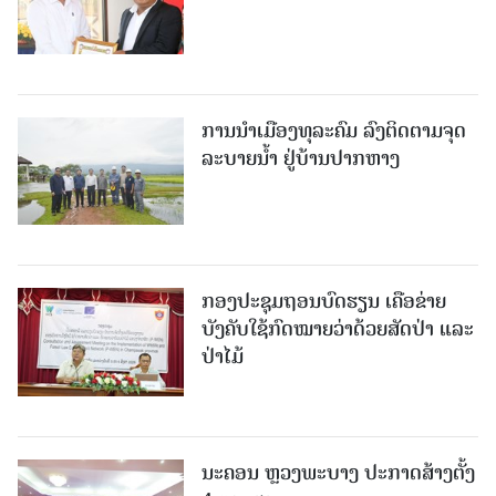
ການນໍາເມືອງທຸລະຄົມ ລົງຕິດຕາມຈຸດ
ລະບາຍນໍ້າ ຢູ່ບ້ານປາກຫາງ
ກອງປະຊຸມຖອນບົດຮຽນ ເຄືອຂ່າຍ
ບັງຄັບໃຊ້ກົດໝາຍວ່າດ້ວຍສັດປ່າ ແລະ
ປ່າໄມ້
ນະຄອນ ຫຼວງພະບາງ ປະ​ກາດ​ສ້າງ​ຕັ້ງ