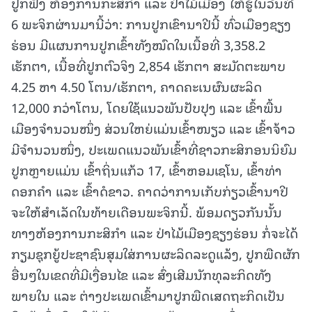
ປູກຟັງ ຫ້ອງການກະສິກຳ ແລະ ປ່າໄມ້ເມືອງ ໃຫ້ຮູ້ໃນວັນທີ
6 ພະຈິກຜ່ານມານີ້ວ່າ: ການປູກເຂົານາປີນີ້ ທົ່ວເມືອງຊຽງ
ຮ່ອນ ມີແຜນການປູກເຂົ້າທັງໝົດໃນເນື້ອທີ່ 3,358.2
ເຮັກຕາ, ເນື້ອທີ່ປູກຕົວຈິງ 2,854 ເຮັກຕາ ສະມັດຕະພາບ
4.25 ຫາ 4.50 ໂຕນ/ເຮັກຕາ, ຄາດຄະເນຜົນຜະລິດ
12,000 ກວ່າໂຕນ, ໂດຍໃຊ້ແນວພັນປັບປຸງ ແລະ ເຂົ້າພື້ນ
ເມືອງຈໍານວນໜຶ່ງ ສ່ວນໃຫຍ່ແມ່ນເຂົ້າໜຽວ ແລະ ເຂົ້າຈ້າວ
ມີຈໍານວນໜຶ່ງ, ປະເພດແນວພັນເຂົ້າທີ່ຊາວກະສິກອນນິຍົມ
ປູກຫຼາຍແມ່ນ ເຂົ້າຖິ່ນແກ້ວ 17, ເຂົ້າຫອມເຊໂນ, ເຂົ້າທ່າ
ດອກຄໍາ ແລະ ເຂົ້າດໍຂາວ. ຄາດວ່າການເກັບກ່ຽວເຂົ້ານາປີ
ຈະໃຫ້ສໍາເລັດໃນທ້າຍເດືອນພະຈິກນີ້. ພ້ອມດຽວກັນນັ້ນ
ທາງຫ້ອງການກະສິກໍາ ແລະ ປ່າໄມ້ເມືອງຊຽງຮ່ອນ ກໍ່ຈະໄດ້
ກຽມຊຸກຍູ້ປະຊາຊົນສຸມໃສ່ການຜະລິດລະດູແລ້ງ, ປູກພືດຜັກ
ອື່ນໆໃນເຂດທີ່ມີເງື່ອນໄຂ ແລະ ສົ່ງເສີມນັກທຸລະກິດທັງ
ພາຍໃນ ແລະ ຕ່າງປະເພດເຂົ້າມາປູກພືດເສດຖະກິດເປັນ