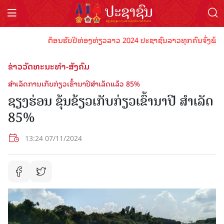
ຕ້ອນຮັບປີທ່ອງທ່ຽວລາວ 2024 ປະຊາຊົນລາວທຸກຄົນຈົ່ງພ້ອມເປັນ
ຂ່າວວັດທະນະທຳ-ສັງຄົມ
ສໍາເລັດການເກັບກ່ຽວເຂົ້ານາປີສຳເລັດແລ້ວ 85%
ຊຽງຮ່ອນ ຂຸ້ນຂ້ຽວເກັບກ່ຽວເຂົ້ານາປີ ສໍາເລັດ
85%
13:24 07/11/2024