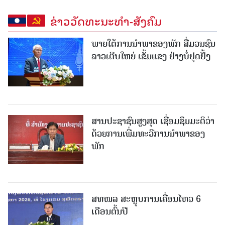
ຂ່າວວັດທະນະທຳ-ສັງຄົມ
ພາຍໃຕ້ການນໍາພາຂອງພັກ ສື່ມວນຊົນ
ລາວເຕີບໃຫຍ່ ເຂັ້ມແຂງ ຢ່າງບໍ່ຢຸດຢັ້ງ
ສານປະຊາຊົນສູງສຸດ ເຊື່ອມຊຶມມະຕິວ່າ
ດ້ວຍການເພີ່ມທະວີການນຳພາຂອງ
ພັກ
ສທໜລ ສະຫຼຸບການເຄື່ອນໄຫວ 6
ເດືອນຕົ້ນປີ