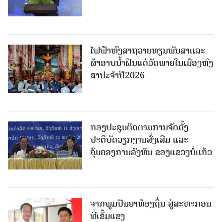
ໄຟຟ້າຫົງສາຖວາຍທຽນພັນສາແລະ
ຜ້າອາບນໍ້າຝົນແດ່ວັດພາຍໃນເມືອງຫົງ
ສາປະຈໍາປີ2026
ກອງປະຊຸມຕິດຕາມການຈັດຕັ້ງ
ປະຕິບັດວຽກງານສົ່ງເສີມ ແລະ
ຄຸ້ມຄອງການລົງທຶນ ຂອງແຂວງບໍ່ແກ້ວ
ຈາກພູມປັນຍາທ້ອງຖິ່ນ ສູ່ສະຫະກອນ
ທີ່ເຂັ້ມແຂງ