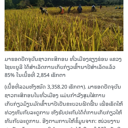
ມາຮອດປັດຈຸບັນຊາວກະສິກອນ ທົ່ວເມືອງຊຽງຮ່ອນ ແຂວງ
ໄຊຍະບູລີ ໄດ້ສໍາເລັດການເກັບກ່ຽວເຂົ້ານາປີສຳເລັດແລ້ວ
85% ໃນເນື້ອທີ່ 2,854 ເຮັກຕາ
(ເນື້ອທີ່ລວມທັງໝົດ 3,358.20 ເຮັກຕາ). ມາຮອດປັດຈຸບັນ
ຊາວກະສິກອນໃນທົ່ວເມືອງ ແມ່ນກໍາລັງສຸມໃສ່ການ
ເກັບກ່ຽວມ້ຽນມັດເຂົ້ານາປີເປັນຂະບວນຟົດຟື້ນ ເພື່ອເຮັດໃຫ້
ທ່ວງທັນກັບລະດູການ ທັງຮັບປະກັນໄດ້ຕໍ່ການເກັບກ່ຽວໃຫ້
ທັນກັບລະດູການ. ອີງຕາມການໃຫ້ຂໍ້ມູນຈາກ: ໜ່ວຍງານ