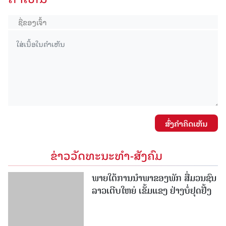
ສົ່ງຄໍາຄິດເຫັນ
ຂ່າວວັດທະນະທຳ-ສັງຄົມ
ພາຍໃຕ້ການນໍາພາຂອງພັກ ສື່ມວນຊົນ
ລາວເຕີບໃຫຍ່ ເຂັ້ມແຂງ ຢ່າງບໍ່ຢຸດຢັ້ງ