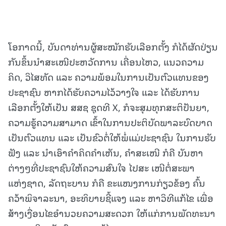
ໂອກາດນີ້, ບັນດາທ່ານຜູ້ສະໝັກຮັບເລືອກຕັ້ງ ກໍໄດ້ຜັດປ່ຽນ
ກັນຂຶ້ນນໍາສະເໜີປະຫວັດການ ເຄື່ອນໄຫວ, ແນວຄວາມ
ຄິດ, ວິໄສທັດ ແລະ ຄວາມພ້ອມໃນການເປັນຕົວແທນຂອງ
ປະຊາຊົນ ຫາກໄດ້ຮັບຄວາມໄວ້ວາງໃຈ ແລະ ໄດ້ຮັບການ
ເລືອກຕັ້ງໃຫ້ເປັນ ສສຊ ຊຸດທີ X, ກໍຈະສຸມທຸກສະຕິປັນຍາ,
ຄວາມຮູ້ຄວາມສາມາດ ເຂົ້າໃນການປະຕິບັດພາລະບົດບາດ
ເປັນຕົວແທນ ແລະ ເປັນຂົວຕໍ່ໃຫ້ພໍ່ແມ່ປະຊາຊົນ ໃນການຮັບ
ຟັງ ແລະ ນໍາເອົາຄໍາຄິດຄໍາເຫັນ, ຄໍາສະເໜີ ກໍຄື ບັນຫາ
ຕ່າງໆທີ່ປະຊາຊົນໃຫ້ຄວາມສົນໃຈ ໄປສະ ເໜີຕໍ່ສະພາ
ແຫ່ງຊາດ, ລັດຖະບານ ກໍຄື ຂະແໜງການກ່ຽວຂ້ອງ ຄົ້ນ
ຄວ້າພິຈາລະນາ, ອະທິບາຍຊີ້ແຈງ ແລະ ຫາວິທີແກ້ໄຂ ເພື່ອ
ສ້າງເງື່ອນໄຂອໍານວຍຄວາມສະດວກ ໃຫ້ແກ່ການພັດທະນາ