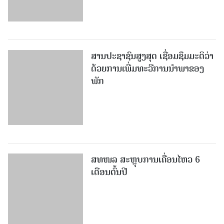
ສານປະຊາຊົນສູງສຸດ ເຊື່ອມຊຶມມະຕິວ່າ
ດ້ວຍການເພີ່ມທະວີການນຳພາຂອງ
ພັກ
ສທໜລ ສະຫຼຸບການເຄື່ອນໄຫວ 6
ເດືອນຕົ້ນປີ