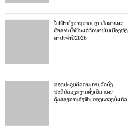
ໄຟຟ້າຫົງສາຖວາຍທຽນພັນສາແລະ
ຜ້າອາບນໍ້າຝົນແດ່ວັດພາຍໃນເມືອງຫົງ
ສາປະຈໍາປີ2026
ກອງປະຊຸມຕິດຕາມການຈັດຕັ້ງ
ປະຕິບັດວຽກງານສົ່ງເສີມ ແລະ
ຄຸ້ມຄອງການລົງທຶນ ຂອງແຂວງບໍ່ແກ້ວ