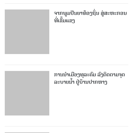
ຈາກພູມປັນຍາທ້ອງຖິ່ນ ສູ່ສະຫະກອນ
ທີ່ເຂັ້ມແຂງ
ການນໍາເມືອງທຸລະຄົມ ລົງຕິດຕາມຈຸດ
ລະບາຍນໍ້າ ຢູ່ບ້ານປາກຫາງ