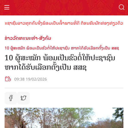
ຊາຊົນລາວທຸກຄົນຈົ່ງພ້ອມເປັນເຈົ້າພາບທີ່ດີ ຕ້ອນຮັບນັກທ່ອງທ່ຽວດ້ວຍໄມຕີ
ຂ່າວວັດທະນະທຳ-ສັງຄົມ
10 ຜູ້ສະໝັກ ‎ພ້ອມເປັນຂົວຕໍ່ໃຫ້ປະຊາຊົນ ຫາກໄດ້ຮັບເລືອກຕັ້ງເປັນ ສສຊ
10 ຜູ້ສະໝັກ ‎ພ້ອມເປັນຂົວຕໍ່ໃຫ້ປະຊາຊົນ
ຫາກໄດ້ຮັບເລືອກຕັ້ງເປັນ ສສຊ
09:38 19/02/2026