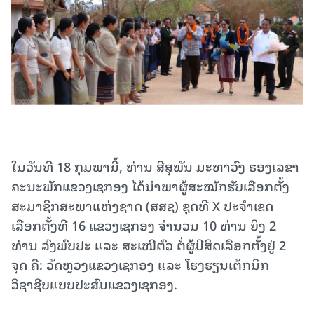
ໃນວັນທີ 18 ກຸມພານີ້, ທ່ານ ສີສຸພັນ ມະຫາວົງ ຮອງເລຂາ
ຄະນະພັກແຂວງເຊກອງ ໄດ້ນໍາພາຜູ້ສະໝັກຮັບເລືອກຕັ້ງ
ສະມາຊິກສະພາແຫ່ງຊາດ (ສສຊ) ຊຸດທີ X ປະຈໍາເຂດ
ເລືອກຕັ້ງທີ 16 ແຂວງເຊກອງ ຈໍານວນ 10 ທ່ານ ຍິງ 2
ທ່ານ ລົງພົບປະ ແລະ ສະເໜີຕົວ ຕໍ່ຜູ້ມີສິດເລືອກຕັ້ງຢູ່ 2
ຈຸດ ຄື: ວັດຫຼວງແຂວງເຊກອງ ແລະ ໂຮງຮຽນເຕັກນິກ
ວິຊາຊີບແບບປະສົມແຂວງເຊກອງ.