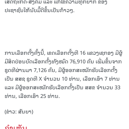
ເສດຖະກິດ-ສັງຄົມ ແລະ ແກ້ໄຂຄວາມທຸກຍາກ ຂອງ
ປະຊາຊົນໃຫ້ນັບມື້ດີຂຶ້ນເປັນກ້າວໆ.
ການເລືອກຕັ້ງຄັ້ງນີ້, ເຂດເລືອກຕັ້ງທີ 16 ແຂວງເຊກອງ ມີຜູ້
ມີສິດປ່ອນບັດເລືອກຕັ້ງທັງໝົດ 76,910 ຄົນ ເພີ່ມຂຶ້ນຈາກ
ຊຸດທີຜ່ານມາ 7,126 ຄົນ, ມີຜູ້ອອກສະໝັກຮັບເລືອກຕັ້ງ
ເປັນ ສສຊ ຊຸດທີ X ຈໍານວນ 10 ທ່ານ, ເລືອກເອົາ 7 ທ່ານ
ແລະ ມີຜູ້ອອກສະໝັກຮັບເລືອກຕັ້ງເປັນ ສສຂ ຈໍານວນ 33
ທ່ານ, ເລືອກເອົາ 25 ທ່ານ.
(ຂ່າວ: ສັນຍາ)
ຄໍາເຫັນ