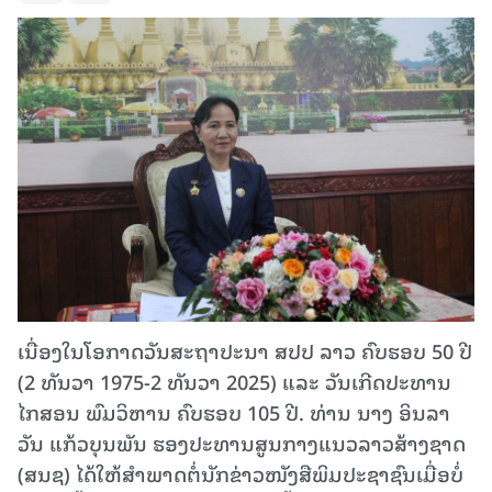
ເນື່ອງໃນໂອກາດວັນສະຖາປະນາ ສປປ ລາວ ຄົບຮອບ 50 ປີ
(2 ທັນວາ 1975-2 ທັນວາ 2025) ແລະ ວັນເກີດປະທານ
ໄກສອນ ພົມວິຫານ ຄົບຮອບ 105 ປີ. ທ່ານ ນາງ ອິນລາ
ວັນ ແກ້ວບຸນພັນ ຮອງປະທານສູນກາງແນວລາວສ້າງຊາດ
(ສນຊ) ໄດ້ໃຫ້ສໍາພາດຕໍ່ນັກຂ່າວໜັງສືພິມປະຊາຊົນເມື່ອບໍ່