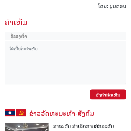
ໂດຍ: ບຸນຕອມ
ຄໍາເຫັນ
ສົ່ງຄໍາຄິດເຫັນ
ຂ່າວວັດທະນະທຳ-ສັງຄົມ
ສາລະວັນ ສໍາເລັດການຍົກລະດັບ