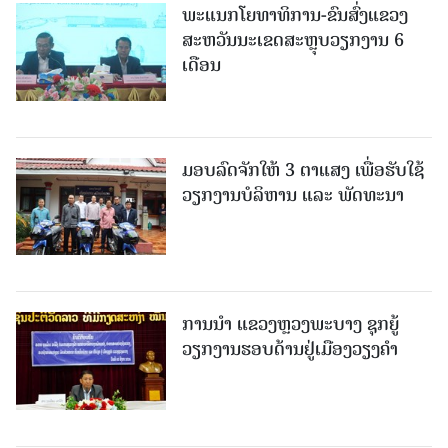
ພະແນກໂຍທາທິການ-ຂົນສົ່ງແຂວງ
ສະຫວັນນະເຂດສະຫຼຸບວຽກງານ 6
ເດືອນ
ມອບລົດຈັກໃຫ້ 3 ຕາແສງ ເພື່ອຮັບໃຊ້
ວຽກງານບໍລິຫານ ແລະ ພັດທະນາ
ການນຳ ແຂວງຫຼວງພະບາງ ຊຸກຍູ້
ວຽກງານຮອບດ້ານຢູ່ເມືອງວຽງຄໍາ