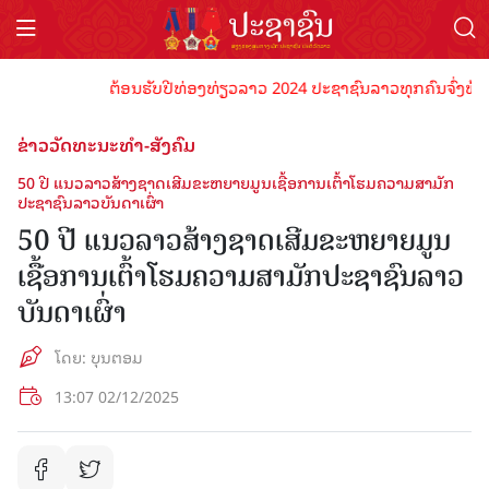
ຕ້ອນຮັບປີທ່ອງທ່ຽວລາວ 2024 ປະຊາຊົນລາວທຸກຄົນຈົ່ງພ້ອມເປັນ
ຂ່າວວັດທະນະທຳ-ສັງຄົມ
50 ປີ ແນວລາວສ້າງຊາດເສີມຂະຫຍາຍມູນເຊື້ອການເຕົ້າໂຮມຄວາມສາມັກ
ປະຊາຊົນລາວບັນດາເຜົ່າ
50 ປີ ແນວລາວສ້າງຊາດເສີມຂະຫຍາຍມູນ
ເຊື້ອການເຕົ້າໂຮມຄວາມສາມັກປະຊາຊົນລາວ
ບັນດາເຜົ່າ
ໂດຍ: ບຸນຕອມ
13:07 02/12/2025