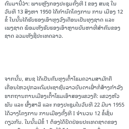
ດົນມານີ້ວ່າ: ພາຍຫຼັງກອງປະຊຸມຄັ້ງທີ I ຂອງ ສນຊ ໃນ
ວັນທີ 13 ສິງຫາ 1950 ໄດ້ກຳນົດໂຄງການ ການ ເມືອງ 12
ຂໍ້ ໃນນັ້ນໄດ້ຮັບຮອງເອົາທຸງວົງເດືອນເປັນທຸງຊາດ ແລະ
ເພງຊາດ ພ້ອມທັງຮັບຮອງເອົາຫຼາຍບັນຫາທີ່ສຳຄັນຂອງ
ຊາດ ລວມທັງຊື່ປະເທດລາວ.
ຈາກນັ້ນ, ສນຊ ໄດ້ເປັນຄັນທຸງເຕົ້າໂຮມຄວາມສາມັກຄື
ເຄື່ອນໄຫວປຸກລະດົມປະຊາຊົນລາວບັນດາເຜົ່າກໍ່ສ້າງກຳລັງ
ຮາກຖານການເມືອງເຕົ້າໂຮມເອົາສອງແຂວງຄື: ແຂວງຫົວ
ພັນ ແລະ ຜົ້ງສາລີ ແລະ ກອງປະຊຸມໃນວັນທີ 22 ມີນາ 1955
ໄດ້ວາງໂຄງການ ການເມືອງຄັ້ງທີ I ຈໍານວນ 12 ຂໍ້ເຊັ່ນ
ດຽວກັນ. ໃນນັ້ນມີຂໍ້ 1 ຕ້ອງໄດ້ປົດປ່ອຍປະເທດຊາດຂອງ