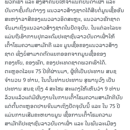
ພວກເຮົາ ແລະ ສິ່ງສໍາຄັນບໍ່ໃຫ້ຈຳແນກບັນດາເຜົ່າ ແລະ
ບັນດາຊັ້ນຄົນຕ່າງໆ ແນວລາວສ້າງຊາດໄດ້ສືບຕໍ່ມູນເຊື້ອອັນ
ສະຫງ່າລາສີຂອງແນວລາວອິດສະຫຼະ, ແນວລາວຮັກຊາດ
ຈົນມາເຖິງແນວລາວສ້າງຊາດໃນປັດຈຸບັນ. ໃນແຕ່ລະໄລຍະ
ແມ່ນຖືເອົາການປຸກລະດົມປະຊາຊົນລາວບັນດາເຜົ່າໃຫ້
ເຕົ້າໂຮມຄວາມສາມັກຄື ແລະ ມູນເຊື້ອຂອງແນວລາວສ້າງ
ຊາດ ເຊິ່ງບໍ່ສາມາດຕັດແຍກອອກຈາກມູນເຊື້ອຂອງ
ກອງທັບ, ຂອງພັກ, ຂອງປະເທດຊາດພວກເຮົາໄດ້.
ຕະຫຼອດໄລຍະ 75 ປີທີ່ຜ່ານມາ, ຜູ້ທີ່ເປັນປະທານ ສນຊ
ຈຳນວນ 9 ທ່ານ, ໃນນັ້ນທ່ານປະທານ ສຸພານຸວົງ ເປັນ
ປະທານ ສນຊ ເຖິງ 4 ສະໄໝ ສະແດງໃຫ້ເຫັນວ່າ 9 ທ່ານ
ລ້ວນແລ້ວແຕ່ມີຜົນງານໃນການເຕົ້າໂຮມຄວາມສາມັກຄີນັບ
ແຕ່ຕົ້ນຕະຫຼອດປາຍຈົນມາເຖິງປັດຈຸບັນນີ້ ແລະ ໃນ 75 ປີ
ແມ່ນການເສີມຂະຫຍາຍມູນ ເຊື້ອການເຕົ້າໂຮມຄວາມ
ສາມັກຄີປະຊາຊົນລາວບັນດາເຜົ່າ ແລະ ໃນພົນລະເມືອງ