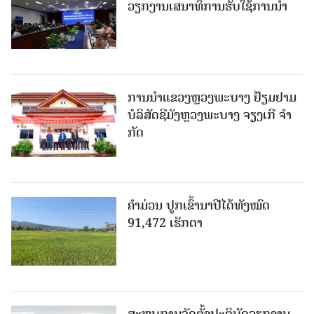
ວຽກງານເສນາທິການຮັບໃຊ້ການນໍາ
ການນຳແຂວງຫຼວງພະບາງ ຢ້ຽມ​ຢາມ
ບໍ​ລິ​ສັດຊີມັງຫຼວງພະບາງ ຈຽງເກີ ຈໍາ
ກັດ
ຄໍາມ່ວນ ປູກເຂົ້ານາປີໄດ້ທັງໝົດ
91,472 ເຮັກຕາ
ສະຫຼຸບການຈັດຕັ້ງປະຕິບັດວຽກງານ