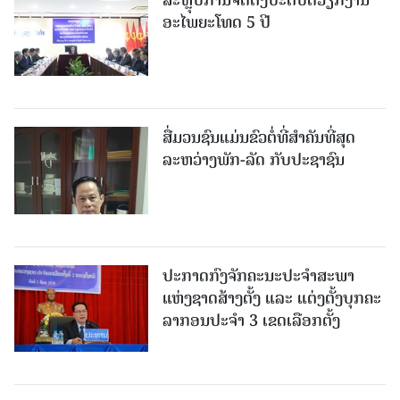
ອະໄພຍະໂທດ 5 ປີ
ສື່ມວນຊົນແມ່ນຂົວຕໍ່ທີ່ສໍາຄັນທີ່ສຸດ
ລະຫວ່າງພັກ-ລັດ ກັບປະຊາຊົນ
ປະກາດກົງຈັກຄະນະປະຈໍາສະພາ
ແຫ່ງຊາດສ້າງຕັ້ງ ແລະ ແຕ່ງຕັ້ງບຸກຄະ
ລາກອນປະຈໍາ 3 ເຂດເລືອກຕັ້ງ