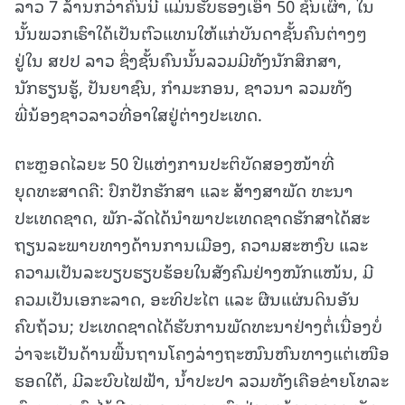
ລາວ 7 ລ້ານກວ່າຄົນນີ້ ແມ່ນຮັບຮອງເອົາ 50 ຊົນເຜົ່າ, ໃນ
ນັ້ນພວກເຮົາໃດ້ເປັນຕົວແທນໃຫ້ແກ່ບັນດາຊັ້ນຄົນຕ່າງໆ
ຢູ່ໃນ ສປປ ລາວ ຊຶ່ງຊັ້ນຄົນນັ້ນລວມມີທັງນັກສຶກສາ,
ນັກຮຽນຮູ້, ປັນຍາຊົນ, ກຳມະກອນ, ຊາວນາ ລວມທັງ
ພີ່ນ້ອງຊາວລາວທີ່ອາໃສຢູ່ຕ່າງປະເທດ.
ຕະຫຼອດໄລຍະ 50 ປີແຫ່ງການປະຕິບັດສອງໜ້າທີ່
ຍຸດທະສາດຄື: ປົກປັກຮັກສາ ແລະ ສ້າງສາພັດ ທະນາ
ປະເທດຊາດ, ພັກ-ລັດໄດ້ນໍາພາປະເທດຊາດຮັກສາໄດ້ສະ
ຖຽນລະພາບທາງດ້ານການເມືອງ, ຄວາມສະຫງົບ ແລະ
ຄວາມເປັນລະບຽບຮຽບຮ້ອຍໃນສັງຄົມຢ່າງໜັກແໜ້ນ, ມີ
ຄວມເປັນເອກະລາດ, ອະທິປະໄຕ ແລະ ຜືນແຜ່ນດິນອັນ
ຄົບຖ້ວນ; ປະເທດຊາດໄດ້ຮັບການພັດທະນາຢ່າງຕໍ່ເນື່ອງບໍ່
ວ່າຈະເປັນດ້ານພື້ນຖານໂຄງລ່າງຖະໜົນຫົນທາງແຕ່ເໜືອ
ຮອດໃຕ້, ມີລະບົບໄຟຟ້າ, ນໍ້າປະປາ ລວມທັງເຄືອຂ່າຍໂທລະ