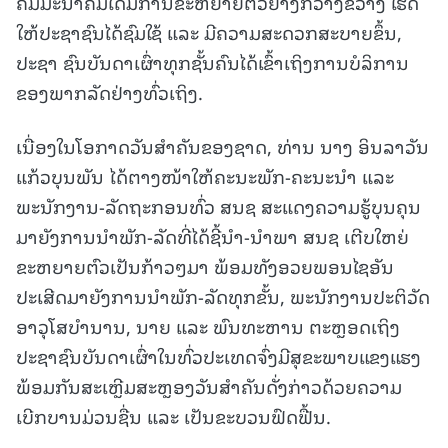
ຄົມມະນາຄົມໄດ້ມີການຂະຫຍາຍຕົວຢ່າງກວ້າງຂວາງ ເຮັດ
ໃຫ້ປະຊາຊົນໄດ້ຊົມໃຊ້ ແລະ ມີຄວາມສະດວກສະບາຍຂຶ້ນ,
ປະຊາ ຊົນບັນດາເຜົ່າທຸກຊັ້ນຄົນໄດ້ເຂົ້າເຖິງການບໍລິການ
ຂອງພາກລັດຢ່າງທົ່ວເຖິງ.
ເນື່ອງໃນໂອກາດວັນສຳຄັນຂອງຊາດ, ທ່ານ ນາງ ອິນລາວັນ
ແກ້ວບຸນພັນ ໄດ້ຕາງໜ້າໃຫ້ຄະນະພັກ-ຄະນະນຳ ແລະ
ພະນັກງານ-ລັດຖະກອນທົ່ວ ສນຊ ສະແດງຄວາມຮູ້ບຸນຄຸນ
ມາຍັງການນໍາພັກ-ລັດທີ່ໄດ້ຊີ້ນໍາ-ນໍາພາ ສນຊ ເຕີບໃຫຍ່
ຂະຫຍາຍຕົວເປັນກ້າວໆມາ ພ້ອມທັງອວຍພອນໄຊອັນ
ປະເສີດມາຍັງການນໍາພັກ-ລັດທຸກຂັ້ນ, ພະນັກງານປະຕິວັດ
ອາວຸໂສບຳນານ, ນາຍ ແລະ ພົນທະຫານ ຕະຫຼອດເຖິງ
ປະຊາຊົນບັນດາເຜົ່າໃນທົ່ວປະເທດຈົ່ງມີສຸຂະພາບແຂງແຮງ
ພ້ອມກັນສະເຫຼີມສະຫຼອງວັນສຳຄັນດັ່ງກ່າວດ້ວຍຄວາມ
ເບີກບານມ່ວນຊື່ນ ແລະ ເປັນຂະບວນຟົດຟື້ນ.