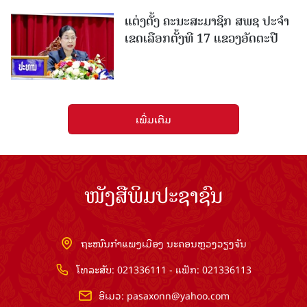
ແຕ່ງຕັ້ງ ຄະນະສະມາຊິກ ສພຊ ປະຈຳ
ເຂດເລືອກຕັ້ງທີ 17 ແຂວງອັດຕະປື
ເພີ່ມເຕີມ
ໜັງສືພິມປະຊາຊົນ
ຖະໜົນກຳແພງເມືອງ ນະຄອນຫຼວງວຽງຈັນ
ໂທລະສັບ: 021336111 - ແຟັກ: 021336113
ອີເມວ:
pasaxonn@yahoo.com