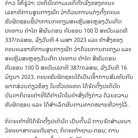
ກ່າວ ໃຫ້ຮູ່ວ່າ: ປະຕິບັດຕາມມະຕິຕົກລົງຂອງຄະນະ
ເລຂາທິການສູນກາງພັກ ວ່າດ້ວຍການແຕ່ງຕັ້ງຄະນະ
ຮັບຜິດຊອບຊີ້ນໍາການກະກຽມສະເຫຼີມສະຫຼອງວັນເກີດ
ປະທານ ຄໍາໄຕ ສີພັນດອນ ຄົບຮອບ 100 ປີ ສະບັບເລດທີ
337/ຄລສພ, ລົງວັນທີ 4 ເມສາ 2023 ແລະ ຄໍາສັ່ງຂອງ
ຄະນະເລຂາທິການສູນກາງພັກ ວ່າດ້ວຍການກະກຽມ ແລະ
ສະເຫຼີມສະຫຼອງວັນເກີດ ປະທານ ຄໍາໄຕ ສີພັນດອນ
ຄົບຮອບ 100 ປີ ສະບັບເລກທີ 387/ຄລສພ, ລົງວັນທີ 16
ມິຖຸນາ 2023. ຄະນະຮັບຜິດຊອບໄດ້ເປັນເຈົ້າການສົມທົບກັບ
ພາກສ່ວນກ່ຽວຂ້ອງ ໃນທົ່ວປະເທດ ໄດ້ຈັດຕັ້ງປະຕິບັດ
ບັນດາກິດຈະກຳທີ່ໄດ້ກຳນົດໃນຄໍາສັ່ງດັ່ງກ່າວ ດ້ວຍຄວາມ
ຮັບຜິດຊອບ ແລະ ໄດ້ສຳເລັດຜົນຕາມຄາດໝາຍທີ່ວາງໄວ້.
ກິດຈະກຳທີ່ໄດ້ຈັດຕັ້ງປະຕິບັດ ເປັນຕົ້ນມີ ການຈັດສຳມະນາ
ວິທະຍາສາດລະດັບຊາດ; ກິດຈະກຳຖາມ-​ຕອບ; ການ