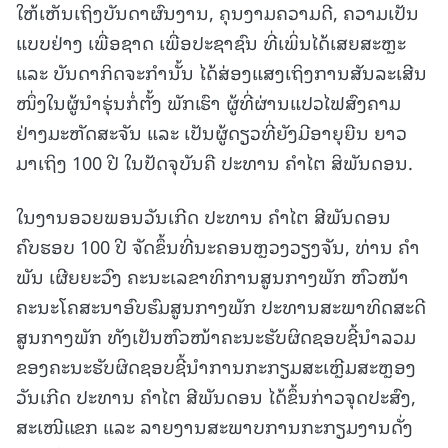
ໃຫ້ເຫັນເຖິງບັນດາຜົນງານ, ຄຸນງາມຄວາມດີ, ຄວາມເປັນ
ແບບຢ່າງ ເພື່ອຊາດ ເພື່ອປະຊາຊົນ ທີ່ເພິ່ນໄດ້ເສຍສະຫຼະ
ແລະ ບັນດາກິດຈະກຳນັ້ນ ໄດ້ສ່ອງແສງເຖິງການສັນລະເສີນ
ໜຶ່ງໃນຜູ້ນໍາຮຸ່ນກໍ່ຕັ້ງ ພັກເຮົາ ຜູ້ທີ່ຜ່ານແປວໄຟສົງຄາມ
ຢ່າງມະຫັດສະຈັນ ແລະ ເປັນຜູ້ດຽວທີ່ຍັງມີອາຍຸຍືນ ຍາວ
ມາເຖິງ 100 ປີ ໃນປັດຈຸບັນຄື ປະທານ ຄໍາໄຕ ສິພັນດອນ.
ໃນງານອວຍພອນວັນເກີດ ປະທານ ຄໍາໄຕ ສີພັນດອນ
ຄົບຮອບ 100 ປີ ຈັດຂຶ້ນທີ່ນະຄອນຫຼວງວຽງຈັນ, ທ່ານ ຄຳ
ພັນ ເຜີຍຍະວົງ ຄະນະເລຂາທິການສູນກາງພັກ ຫົວໜ້າ
ຄະນະໂຄສະນາອົບຮົມສູນກາງພັກ ປະທານສະພາທິດສະດີ
ສູນກາງພັກ ທັງເປັນຫົວໜ້າຄະນະຮັບຜິດຊອບຊີ້ນໍາລວມ
ຂອງຄະນະຮັບຜິດຊອບຊີ້ນໍາການກະກຽມສະເຫຼີມສະຫຼອງ
ວັນເກີດ ປະທານ ຄໍາໄຕ ສີພັນດອນ ໄດ້ຂຶ້ນກ່າວຈຸດປະສົງ,
ສະເໜີແຂກ ແລະ ລາຍງານສະພາບການກະກຽມງານດັ່ງ