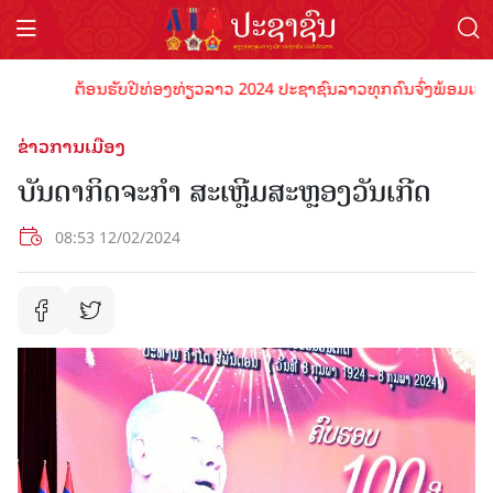
ຕ້ອນຮັບປີທ່ອງທ່ຽວລາວ 2024 ປະຊາຊົນລາວທຸກຄົນຈົ່ງພ້ອມເປັນເຈົ້າ
ຂ່າວການເມືອງ
ບັນດາກິດຈະກຳ ສະເຫຼີມສະຫຼອງວັນເກີດ
08:53 12/02/2024