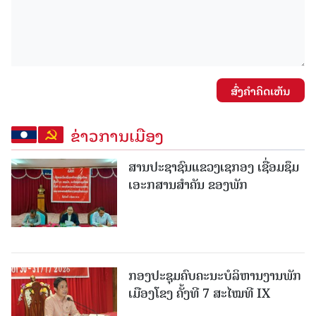
ສົ່ງຄໍາຄິດເຫັນ
ຂ່າວການເມືອງ
ສານປະຊາຊົນແຂວງເຊກອງ ເຊື່ອມຊຶມ
ເອະກສານສໍາຄັນ ຂອງພັກ
ກອງປະຊຸມຄົບຄະນະບໍລິຫານງານພັກ
ເມືອງໂຂງ ຄັ້ງທີ 7 ສະໄໝທີ IX