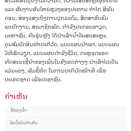
ແລະ ຜົນງານອັນໃຫຍ່ຫຼວງຂອງປະທານ ຄໍາໄຕ ສີພັນ
ດອນ; ສ່ອງແສງເຖິງການປຸກລະດົມ, ສຶກສາອົບຮົມ
ພະນັກງານ, ສະມາຊິກພັກ, ກຳລັງປະກອບອາວຸດ,
ມະຫາຊົນ, ຄົນຮຸ່ນຫຼັງ ໄດ້ນໍາເອົານໍ້າໃຈເສຍສະຫຼະ,
ຄຸນສົມບັດສິນທໍາປະຕິວັດ, ແບບແຜນນໍາພາ, ແບບແຜນ
ວິທີເຮັດວຽກ, ແບບແຜນດຳລົງຊີວິດ, ຕະຫຼອດຮອດ
ທັດສະນະຊີ້ນໍາຂອງເພິ່ນໃນຂົງເຂດຕ່າງໆ ນໍາເອົາໄປເປັນ
ແວ່ນແຍ່ງ, ເຂັມຊີ້ທິດ ໃນການປະຕິບັດໜ້າທີ່ ເພື່ອ
ປະເທດຊາດ ເພື່ອປະຊາຊົນ.
ຄໍາເຫັນ