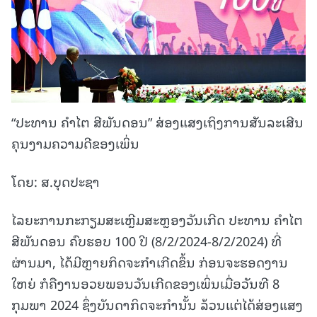
“ປະທານ ຄໍາໄຕ ສີພັນດອນ” ສ່ອງແສງເຖິງການສັນລະເສີນ
ຄຸນງາມຄວາມດີຂອງເພິ່ນ
ໂດຍ: ສ.ບຸດປະຊາ
ໄລຍະການກະກຽມສະເຫຼີມສະຫຼອງວັນເກີດ ປະທານ ຄໍາໄຕ
ສີພັນດອນ ຄົບຮອບ 100 ປີ (8/2/2024-8/2/2024) ທີ່
ຜ່ານມາ, ໄດ້ມີຫຼາຍກິດຈະກຳເກີດຂຶ້ນ ກ່ອນຈະຮອດງານ
ໃຫຍ່ ກໍຄືງານອວຍພອນວັນເກີດຂອງເພິ່ນເມື່ອວັນທີ 8
ກຸມພາ 2024 ຊຶ່ງບັນດາກິດຈະກຳນັ້ນ ລ້ວນແຕ່ໄດ້ສ່ອງແສງ