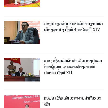
ກອງປະຊຸມຄົບຄະນະບໍລິຫານງານພັກ
ເມືອງຊານ​ໄຊ ຄັ້ງທີ 4 ສະໄໝທີ XIV
ສນຊ ເຊື່ອມຊຶມຜົນສໍາເລັດກອງປະຊຸມ
ໃຫຍ່ຜູ້ແທນແນວລາວສ້າງຊາດທົ່ວ
ປະເທດ ຄັ້ງທີ XII
ຄອນວ ເຜີຍແຜ່ເອກະສານສໍາຄັນຂອງ
ພັກ