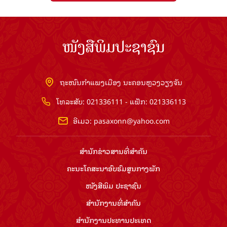
ໜັງສືພິມປະຊາຊົນ
ຖະໜົນກຳແພງເມືອງ ນະຄອນຫຼວງວຽງຈັນ
ໂທລະສັບ: 021336111 - ແຟັກ: 021336113
ອີເມວ:
pasaxonn@yahoo.com
ສຳ​ນັກ​ຂ່າວ​ສານ​ທີ່​ສຳ​ຄັນ​
ຄະນະໂຄສະນາອົບຮົມ​ສູນ​ກາງ​ພັກ
ໜັງສືພິມ ປະ​ຊາ​ຊົນ
ສຳ​ນັກ​ງານ​ທີ່​ສຳ​ຄັນ
ສຳ​ນັກ​ງານ​ປະ​ທານ​ປະ​ເທດ