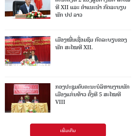
ທີ XII ແລະ ຄໍາແນະນໍາ ກົດລະບຽບ
ພັກ ປປ ລາວ
ເມືອງ​ໝື່ນເຊື່ອມຊຶມ ກົດລະບຽບຂອງ
ພັກ ສະໄໝທີ XII.
ກອງປະຊຸມຄົບຄະນະບໍລິຫານງານພັກ
ເມືອງແກ່ນ​ທ້າວ ຄັ້ງທີ 5 ສະໄໝທີ
VIII
ເພີ່ມເຕີມ