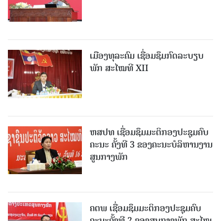
ເມືອງທຸລະຄົມ ເຊື່ອມຊຶມກົດລະບຽບ
ພັກ ສະໄໝທີ XII
ຫສປທ ເຊື່ອມຊຶມມະຕິກອງປະຊຸມຄົບ
ຄະນະ ຄັ້ງທີ 3 ຂອງຄະນະບໍລິຫານງານ
ສູນກາງພັກ
ຄຕພ ເຊື່ອມຊຶມມະຕິກອງປະຊຸມຄົບ
ຄະນະຄັ້ງທີ 2 ຂອງສູນກາງພັກ ສະໄໝ