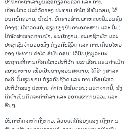
ປາຖະກະຖາເລົ່າມູນເຊື້ອກ່ຽວກັບຊີວິດ ແລະ ການ
ເຄື່ອນໄຫວ ປະຕິວັດຂອງ ປະທານ ຄໍາໄຕ ສີພັນດອນ, ໄດ້
ອອກບົດຄວາມ, ບົດນໍາ, ບົດຂ່າວຜ່ານພາຫະນະສື່ມວນຊົນ
ຕ່າງໆ; ໄດ້ກວດແກ້, ຮຽບຮຽງບັນດາເອກະສານ ແລະ ປຶ້ມ;
ໄດ້ຈັດສຳພາດການນໍາ, ພະນັກງານ, ສະມາຊິກພັກ ແລະ
ປະຊາຊົນຈໍານວນໜຶ່ງ ກ່ຽວກັບຊີວິດ ແລະ ການເຄື່ອນໄຫວ
ຂອງ ປະທານ ຄໍາໄຕ ສີພັນດອນ; ໄດ້ປັບປຸງບູລະນະ
ສະຖານທີ່ການເຄື່ອນໄຫວປະຕິວັດ ແລະ ເຮືອນບ່ອນກຳເນີດ
ຂອງປະທານ ເພື່ອເປັນອານຸສອນສະຖານ; ໄດ້ສ້າງສາລະ
ຄະດີ. ປຶ້ມຮູບພາບ ກ່ຽວກັບຊີວິດ ແລະ ການເຄື່ອນໄຫວ
ປະຕິວັດຂອງ ປະທານ ຄໍາໄຕ ສີພັນດອນ; ນອກຈາກນີ້, ຍັງ
ໄດ້ດຳເນີນກິດຈະກຳກິລາ ແລະ ອອກແຮງງານລວມ ແລະ
ອື່ນໆ.
ບັນດາກິດຈະກຳດັ່ງກ່າວ, ລ້ວນແຕ່ໄດ້ສ່ອງແສງ ເຖິງການ
ສັນລະເສີນຄຸນງາມຄວາມດີ, ຄວາມເສຍສະຫຼະອຸທິດຕົນ