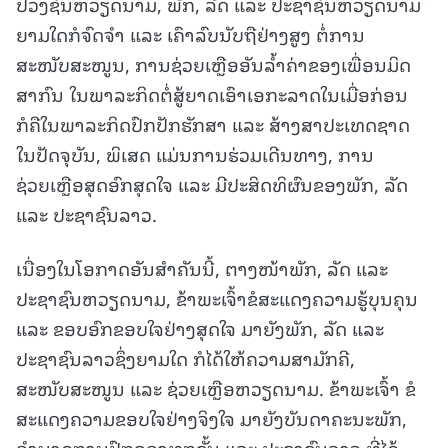
ປວງຊົນຫວຽດນາມ, ພັກ, ລັດ ແລະ ປະຊາຊົນຫວຽດນາມ
ຍາມໃດກໍຈົດຈຳ ແລະ ເຄົາລົບນັບຖືຢ່າງສູງ ຕໍ່ການ
ສະໜັບສະໜູນ, ການຊ່ວຍເຫຼືອອັນລ້ຳຄ່າຂອງເພື່ອນມິດ
ສາກົນ ໃນພາລະກິດຕໍ່ສູ້ຍາດເອົາເອກະລາດໃນເມື່ອກ່ອນ
ກໍຄືໃນພາລະກິດປົກປັກຮັກສາ ແລະ ສ້າງສາປະເທດຊາດ
ໃນປັດຈຸບັນ, ພິເສດ ແມ່ນການຮ່ວມເດີນທາງ, ການ
ຊ່ວຍເຫຼືອສຸດອົກສຸດໃຈ ແລະ ມີປະສິດທິຜົນຂອງພັກ, ລັດ
ແລະ ປະຊາຊົນລາວ.
ເນື່ອງໃນໂອກາດອັນສຳຄັນນີ້, ຕາງໜ້າພັກ, ລັດ ແລະ
ປະຊາຊົນຫວຽດນາມ, ຂ້າພະເຈົ້າຂໍສະແດງຄວາມຮູ້ບຸນຄຸນ
ແລະ ຂອບອົກຂອບໃຈຢ່າງສຸດໃຈ ມາຍັງພັກ, ລັດ ແລະ
ປະຊາຊົນລາວຊຶ່ງຍາມໃດ ກໍໄດ້ໃຫ້ຄວາມສາມັກຄີ,
ສະໜັບສະໜູນ ແລະ ຊ່ວຍເຫຼືອຫວຽດນາມ. ຂ້າພະເຈົ້າ ຂໍ
ສະແດງຄວາມຂອບໃຈຢ່າງຈິງໃຈ ມາຍັງບັນດາຄະນະພັກ,
ອຳນາດການປົກຄອງທຸກຂັ້ນ ແລະ ປະຊາຊົນລາວ ທີ່ໄດ້