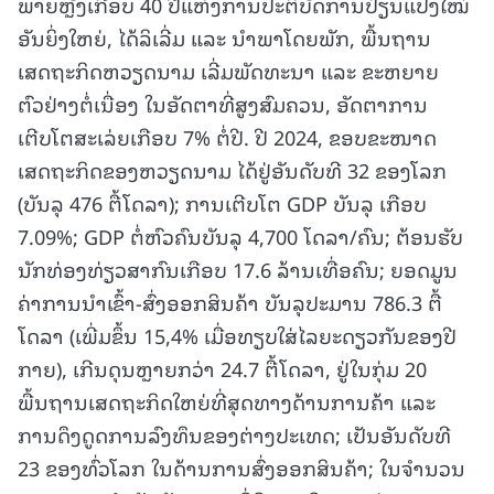
ພາຍຫຼັງເກືອບ 40 ປີແຫ່ງການປະຕິບັດການປ່ຽນແປງໃໝ່
ອັນຍິ່ງໃຫຍ່, ໄດ້ລິເລີ່ມ ແລະ ນຳພາໂດຍພັກ, ພື້ນຖານ
ເສດຖະກິດຫວຽດນາມ ເລີ່ມພັດທະນາ ແລະ ຂະຫຍາຍ
ຕົວຢ່າງຕໍ່ເນື່ອງ ໃນອັດຕາທີ່ສູງສົມຄວນ, ອັດຕາການ
ເຕີບໂຕສະເລ່ຍເກືອບ 7% ຕໍ່ປີ. ປີ 2024, ຂອບຂະໜາດ
ເສດຖະກິດຂອງຫວຽດນາມ ໄດ້ຢູ່ອັນດັບທີ 32 ຂອງໂລກ
(ບັນລຸ 476 ຕື້ໂດລາ); ການເຕີບໂຕ GDP ບັນລຸ ເກືອບ
7.09%; GDP ຕໍ່ຫົວຄົນບັນລຸ 4,700 ໂດລາ/ຄົນ; ຕ້ອນຮັບ
ນັກທ່ອງທ່ຽວສາກົນເກືອບ 17.6 ລ້ານເທື່ອຄົນ; ຍອດມູນ
ຄ່າການນໍາເຂົ້າ-ສົ່ງອອກສິນຄ້າ ບັນລຸປະມານ 786.3 ຕື້
ໂດລາ (ເພີ່ມຂຶ້ນ 15,4% ເມື່ອທຽບໃສ່ໄລຍະດຽວກັນຂອງປີ
ກາຍ), ເກີນດຸນຫຼາຍກວ່າ 24.7 ຕື້ໂດລາ, ຢູ່ໃນກຸ່ມ 20
ພື້ນຖານເສດຖະກິດໃຫຍ່ທີ່ສຸດທາງດ້ານການຄ້າ ແລະ
ການດຶງດູດການລົງທຶນຂອງຕ່າງປະເທດ; ເປັນອັນດັບທີ
23 ຂອງທົ່ວໂລກ ໃນດ້ານການສົ່ງອອກສິນຄ້າ; ໃນຈຳນວນ