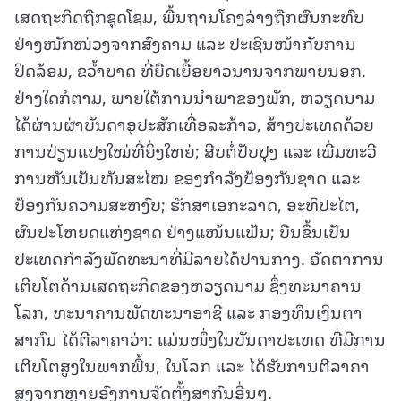
ເສດຖະກິດຖືກຊຸດໂຊມ, ພື້ນຖານໂຄງລ່າງຖືກຜົນກະທົບ
ຢ່າງໜັກໜ່ວງຈາກສົງຄາມ ແລະ ປະເຊີນໜ້າກັບການ
ປິດລ້ອມ, ຂວ້ຳບາດ ທີ່ຍືດເຍື້ອຍາວນານຈາກພາຍນອກ.
ຢ່າງໃດກໍຕາມ, ພາຍໃຕ້ການນຳພາຂອງພັກ, ຫວຽດນາມ
ໄດ້ຜ່ານຜ່າບັນດາອຸປະສັກເທື່ອລະກ້າວ, ສ້າງປະເທດດ້ວຍ
ການປ່ຽນແປງໃໝ່ທີ່ຍິ່ງໃຫຍ່; ສືບຕໍ່ປັບປຸງ ແລະ ເພີ່ມທະວີ
ການຫັນເປັນທັນສະໄໝ ຂອງກຳລັງປ້ອງກັນຊາດ ແລະ
ປ້ອງກັນຄວາມສະຫງົບ; ຮັກສາເອກະລາດ, ອະທິປະໄຕ,
ຜົນປະໂຫຍດແຫ່ງຊາດ ຢ່າງແໜ້ນແຟ້ນ; ບືນຂຶ້ນເປັນ
ປະເທດກຳລັງພັດທະນາທີ່ມີລາຍໄດ້ປານກາງ. ອັດຕາການ
ເຕີບໂຕດ້ານເສດຖະກິດຂອງຫວຽດນາມ ຊຶ່ງທະນາຄານ
ໂລກ, ທະນາຄານພັດທະນາອາຊີ ແລະ ກອງທຶນເງິນຕາ
ສາກົນ ໄດ້ຕີລາຄາວ່າ: ແມ່ນໜຶ່ງໃນບັນດາປະເທດ ທີ່ມີການ
ເຕີບໂຕສູງໃນພາກພື້ນ, ໃນໂລກ ແລະ ໄດ້ຮັບການຕີລາຄາ
ສູງຈາກຫຼາຍອົງການຈັດຕັ້ງສາກົນອື່ນໆ.