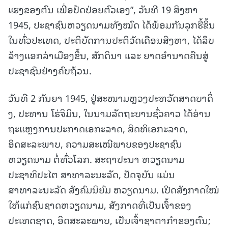
ແຮງຂອງຕົນ ເພື່ອປົດປ່ອຍຕົວເອງ”, ວັນທີ 19 ສິງຫາ
1945, ປະຊາຊົນຫວຽດນາມທັງໝົດ ໄດ້ພ້ອມກັນລຸກຮື້ຂຶ້ນ
ໃນທົ່ວປະເທດ, ປະຕິບັດການປະຕິວັດເດືອນສິງຫາ, ໄດ້ລຶບ
ລ້າງແອກລ່າເມືອງຂຶ້ນ, ສັກດິນາ ແລະ ຍາດອຳນາດຄືນສູ່
ປະຊາຊົນຢ່າງຄົບຖ້ວນ.
ວັນທີ 2 ກັນຍາ 1945, ຢູ່ສະໜາມຫຼວງປະຫວັດສາດບາດິ່
ງ, ປະທານ ໂຮ່ຈິມິນ, ໃນນາມລັດຖະບານຊົ່ວຄາວ ໄດ້ອ່ານ
ຖະແຫຼງການປະກາດເອກະລາດ, ສິດທິເອກະລາດ,
ອິດສະລະພາບ, ຄວາມສະເໝີພາບຂອງປະຊາຊົນ
ຫວຽດນາມ ຕໍ່ທົ່ວໂລກ. ສະຖາປະນາ ຫວຽດນາມ
ປະຊາທິປະໄຕ ສາທາລະນະລັດ, ປັດຈຸບັນ ແມ່ນ
ສາທາລະນະລັດ ສັງຄົມນິຍົມ ຫວຽດນາມ. ເປີດສັງກາດໃໝ່
ໃຫ້ແກ່ຊົນຊາດຫວຽດນາມ, ສັງກາດທີ່ເປັນເຈົ້າຂອງ
ປະເທດຊາດ, ອິດສະລະພາບ, ເປັນເຈົ້າຊາຕາກຳຂອງຕົນ;