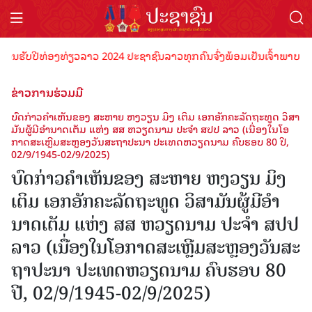
ບປີທ່ອງທ່ຽວລາວ 2024 ປະຊາຊົນລາວທຸກຄົນຈົ່ງພ້ອມເປັນເຈົ້າພາບທີ່ດີ ຕ້ອນ
ຂ່າວການຮ່ວມມື
ບົດ​ກ່າວ​ຄຳ​ເຫັນ​ຂອງ​ ສະຫາຍ ຫງວຽນ​ ມິງ ​ເຕິມ​ ເອກ​ອັກ​ຄະ​ລັດ​ຖະ​ທູດ ວິ​ສາ​
ມັນຜູ້​ມີ​ອຳ​ນາດ​ເຕັມ ແຫ່ງ ສສ ຫວຽດ​ນາມ ປະ​ຈຳ ສປປ ລາວ (ເນື່ອງ​ໃນ​ໂອ​
ກາດ​ສະ​ເຫຼີມ​ສະ​ຫຼອງ​ວັນ​ສະ​ຖາ​ປະ​ນາ ປະ​ເທດ​ຫວຽດ​ນາມ ຄົບ​ຮອບ 80 ປີ,
02/9/1945-02/9/2025)
ບົດ​ກ່າວ​ຄຳ​ເຫັນ​ຂອງ​ ສະຫາຍ ຫງວຽນ​ ມິງ ​
ເຕິມ​ ເອກ​ອັກ​ຄະ​ລັດ​ຖະ​ທູດ ວິ​ສາ​ມັນຜູ້​ມີ​ອຳ​
ນາດ​ເຕັມ ແຫ່ງ ສສ ຫວຽດ​ນາມ ປະ​ຈຳ ສປປ
ລາວ (ເນື່ອງ​ໃນ​ໂອ​ກາດ​ສະ​ເຫຼີມ​ສະ​ຫຼອງ​ວັນ​ສະ​
ຖາ​ປະ​ນາ ປະ​ເທດ​ຫວຽດ​ນາມ ຄົບ​ຮອບ 80
ປີ, 02/9/1945-02/9/2025)