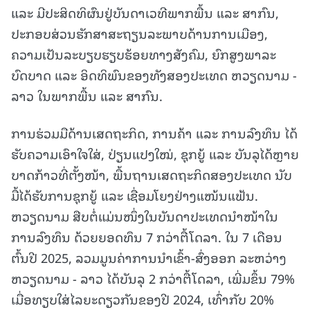
ແລະ ມີປະສິດທິຜົນຢູ່ບັນດາເວທີພາກພື້ນ ແລະ ສາກົນ,
ປະກອບສ່ວນຮັກສາສະຖຽນລະພາບດ້ານການເມືອງ,
ຄວາມເປັນລະບຽບຮຽບຮ້ອຍທາງສັງຄົມ, ຍົກສູງພາລະ
ບົດບາດ ແລະ ອິດທິພົນຂອງທັງສອງປະເທດ ຫວຽດນາມ -
ລາວ ໃນພາກພື້ນ ແລະ ສາກົນ.
ການຮ່ວມມືດ້ານເສດຖະກິດ, ການຄ້າ ແລະ ການລົງທຶນ ໄດ້
ຮັບຄວາມເອົາໃຈໃສ່, ປ່ຽນແປງໃໝ່, ຊຸກຍູ້ ແລະ ບັນລຸໄດ້ຫຼາຍ
ບາດກ້າວທີ່ຕັ້ງໜ້າ, ພື້ນຖານເສດຖະກິດສອງປະເທດ ນັບ
ມື້ໄດ້ຮັບການຊຸກຍູ້ ແລະ ເຊື່ອມໂຍງຢ່າງແໜ້ນແຟ້ນ.
ຫວຽດນາມ ສືບຕໍ່ແມ່ນໜຶ່ງໃນບັນດາປະເທດນຳໜ້າໃນ
ການລົງທຶນ ດ້ວຍຍອດທຶນ 7 ກວ່າຕື້ໂດລາ. ໃນ 7 ເດືອນ
ຕົ້ນປີ 2025, ລວມມູນຄ່າການນຳເຂົ້າ-ສົ່ງອອກ ລະຫວ່າງ
ຫວຽດນາມ - ລາວ ໄດ້ບັນລຸ 2 ກວ່າຕື້ໂດລາ, ເພີ່ມຂຶ້ນ 79%
ເມື່ອທຽບໃສ່ໄລຍະດຽວກັນຂອງປີ 2024, ເທົ່າກັບ 20%