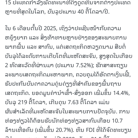
15 ປະເທດກຳລັງພັດທະນາທີ່ດຶງດູດທຶນຈາກຕ່າງປະເທດ
ຫຼາຍທີ່ສຸດໃນໂລກ, ບັນລຸປະມານ 40 ຕື້ໂດລາ/ປີ.
ໃນ 6 ເດືອນຕົ້ນປີ 2025, ເຖິງວ່າປະເຊີນໜ້າກັບຄວາມ
ຫຍຸ້ງຍາກ ແລະ ສິ່ງທ້າທາຍຫຼາຍຢ່າງຂອງສະພາບການ
ພາກພື້ນ ແລະ ສາກົນ, ແຕ່ເສດຖະກິດຫວຽດນາມ ສືບຕໍ່
ບັນລຸໄດ້ລະດັບການເຕີບໂຕທີ່ມະຫັດສະຈັນ, ສູງສຸດໃນເກືອບ
2 ທົດສະວັດທີ່ຜ່ານມາ (ປະມານ 7.52%); ຮັກສາສະຖຽນ
ລະພາບເສດຖະກິດມະຫາພາກ, ຄວບຄຸມໄດ້ອັດຕາເງິນເຟີ້,
ຮັບປະກັນບັນດາຄວາມດຸ່ນດ່ຽງທີ່ສຳຄັນຂອງພື້ນຖານ
ເສດຖະກິດ. ຍອດມູນຄ່ານຳເຂົ້າ-ສົ່ງອອກ ເພີ່ມຂຶ້ນ 14.4%,
ບັນລຸ 219 ຕື້ໂດລາ, ເກີນດຸນ 7.63 ຕື້ໂດລາ ແມ່ນ
ຜົນສຳເລັດທີ່ມະຫັດສະຈັນໃນສະພາບການປັດຈຸບັນ. ການ
ທ່ອງທ່ຽວໄດ້ຕ້ອນຮັບນັກທ່ອງທ່ຽວສາກົນເກືອບ 10.7
ລ້ານເທື່ອຄົນ (ເພີ່ມຂຶ້ນ 20.7%). ທຶນ FDI ທີ່ໄດ້ຈົດທະບຽນ