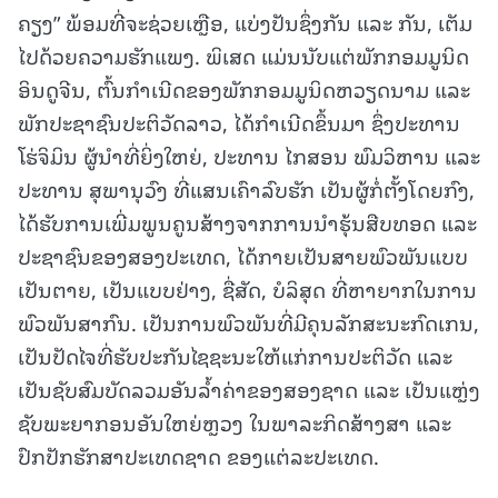
ຄຽງ” ພ້ອມທີ່ຈະຊ່ວຍເຫຼືອ, ແບ່ງປັນຊຶ່ງກັນ ແລະ ກັນ, ເຕັມ
ໄປດ້ວຍຄວາມຮັກແພງ. ພິເສດ ແມ່ນນັບແຕ່ພັກກອມມູນິດ
ອິນດູຈີນ, ຕົ້ນກຳເນີດຂອງພັກກອມມູນິດຫວຽດນາມ ແລະ
ພັກປະຊາຊົນປະຕິວັດລາວ, ໄດ້ກຳເນີດຂຶ້ນມາ ຊຶ່ງປະທານ
ໂຮ່ຈິມິນ ຜູ້ນໍາທີ່ຍິ່ງໃຫຍ່, ປະທານ ໄກສອນ ພົມວິຫານ ແລະ
ປະທານ ສຸພານຸວົງ ທີ່ແສນເຄົາລົບຮັກ ເປັນຜູ້ກໍ່ຕັ້ງໂດຍກົງ,
ໄດ້ຮັບການເພີ່ມພູນຄູນສ້າງຈາກການນຳຮຸ້ນສືບທອດ ແລະ
ປະຊາຊົນຂອງສອງປະເທດ, ໄດ້ກາຍເປັນສາຍພົວພັນແບບ
ເປັນຕາຍ, ເປັນແບບຢ່າງ, ຊື່ສັດ, ບໍລິສຸດ ທີ່ຫາຍາກໃນການ
ພົວພັນສາກົນ. ເປັນການພົວພັນທີ່ມີຄຸນລັກສະນະກົດເກນ,
ເປັນປັດໄຈທີ່ຮັບປະກັນໄຊຊະນະໃຫ້ແກ່ການປະຕິວັດ ແລະ
ເປັນຊັບສົມບັດລວມອັນລ້ຳຄ່າຂອງສອງຊາດ ແລະ ເປັນແຫຼ່ງ
ຊັບພະຍາກອນອັນໃຫຍ່ຫຼວງ ໃນພາລະກິດສ້າງສາ ແລະ
ປົກປັກຮັກສາປະເທດຊາດ ຂອງແຕ່ລະປະເທດ.