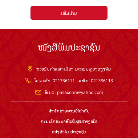
ເພີ່ມເຕີມ
ໜັງສືພິມປະຊາຊົນ
ຖະໜົນກຳແພງເມືອງ ນະຄອນຫຼວງວຽງຈັນ
ໂທລະສັບ: 021336111 - ແຟັກ: 021336113
ອີເມວ:
pasaxonn@yahoo.com
ສຳ​ນັກ​ຂ່າວ​ສານ​ທີ່​ສຳ​ຄັນ​
ຄະນະໂຄສະນາອົບຮົມ​ສູນ​ກາງ​ພັກ
ໜັງສືພິມ ປະ​ຊາ​ຊົນ