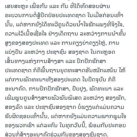
ເສຍສະຫຼະ ເພື່ອກັນ ແລະ ກັນ ທີ່ໄດ້ທົດສອບຜ່ານ
ຂະບວນການຕໍ່ສູ້ປົດປ່ອຍປະເທດຊາດ ໃນເມື່ອກ່ອນເທົ່າ
ນັ້ນ, ແຕ່ຫາກຍັງໄດ້ທະວີຄູນດ້ວຍນ້ຳໃຈຮັກແພງທີ່ຈິງໃຈ,
ຄວາມໄວ້ເນື້ອເຊື່ອໃຈ ຢ່າງເດັດຖານ ລະຫວ່າງການນຳຂັ້ນ
ສູງຂອງສອງປະເທດ ແລະ ການຄຽງບ່າຄຽງໄຫຼ່, ການ
ແບ່ງປັນ ລະຫວ່າງ ປະຊາຊົນ ສອງຊາດ ໃນຕະຫຼອດ
ເສັ້ນທາງແຫ່ງການສ້າງສາ ແລະ ປົກປັກຮັກສາ
ປະເທດຊາດ ກໍຄືພື້ນຖານຍຸດທະສາດອັນໜັກແໜ້ນ ໃຫ້
ແກ່ການພັດທະນາທັງສອງປະເທດ ໃນປັດຈຸບັນ ກໍຄື
ອະນາຄົດ. ການປົກປັກຮັກສາ, ປັບປຸງ, ພັດທະນາ ແລະ
ເພີ່ມພູນຄູນສ້າງສາຍພົວພັນພິເສດ ລະຫວ່າງ ສອງພັກ,
ສອງລັດ ແລະ ປະຊາຊົນສອງຊາດ ບໍ່ພຽງແຕ່ແມ່ນຄວາມ
ຮັບຜິດຊອບເທົ່ານັ້ນ, ແຕ່ຫາກຍັງແມ່ນຄວາມພາກພູມໃຈ
ຂອງພວກເຮົາ ແຕ່ລະຄົນ ໃນທຸກວັນນີ້, ພ້ອມກັນປະກອບ
ສ່ວນກໍ່ສ້າງອະນາຄົດຮ່ວມກັນຂອງສອງຊົນຊາດ.