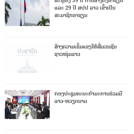
ສະຫຼອງ 59 ປີ ການສ້າງຕັ້ງອາຊຽນ
ແລະ 29 ປີ ສປປ ລາວ ເຂົ້າເປັນ
ສະມາຊິກອາຊຽນ
ສ້າງຄວາມເຂັ້ມແຂງໃຫ້ສື່ມວນຊົນ
ຊາວໜຸ່ມລາວ
ກອງປະຊຸມຄະນະກຳມະການຮ່ວມມື
ລາວ-ຫວຽດນາມ