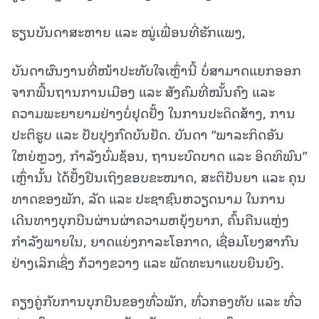
ຮຽນບັນດາສະຫາຍ ແລະ ໝູ່ເພື່ອນທີ່ຮັກແພງ,
ບັນດາຜົນງານທີ່ໜ້າປະທັບໃຈເຫຼົ່ານີ້ ບໍ່ສາມາດແຍກອອກ
ຈາກພື້ນຖານການເມືອງ ແລະ ສັງຄົມທີ່ໝັ້ນຄົງ ແລະ
ຄວາມພະຍາຍາມຢ່າງບໍ່ຢຸດຢັ້ງ ໃນການປະດິດສ້າງ, ການ
ປະຕິຮູບ ແລະ ປັບປຸງກົດບັນຢັດ. ບັນດາ “ພາລະກິດອັນ
ໃຫຍ່ຫຼວງ, ກຳລັງບົ່ມຊ້ອນ, ຖານະບົດບາດ ແລະ ອິດທິພົນ”
ເຫຼົ່ານັ້ນ ໄດ້ຢັ້ງຢືນເຖິງຂອບຂະໜາດ, ສະຕິປັນຍາ ແລະ ຄຸນ
ທາດຂອງພັກ, ລັດ ແລະ ປະຊາຊົນຫວຽດນາມ ໃນການ
ເດີນທາງບຸກບືນຜ່ານຜ່າຄວາມຫຍຸ້ງຍາກ, ຄົ້ນຄືນແຫຼ່ງ
ກຳລັງພາຍໃນ, ຍາດແຍ່ງກາລະໂອກາດ, ເຊື່ອມໂຍງສາກົນ
ຢ່າງເລິກເຊິ່ງ ກ້ວາງຂວາງ ແລະ ພັດທະນາແບບຍືນຍົງ.
ຄຽງຄູ່ກັບການບຸກບືນຂອງທົ່ວພັກ, ທົ່ວກອງທັບ ແລະ ທົ່ວ