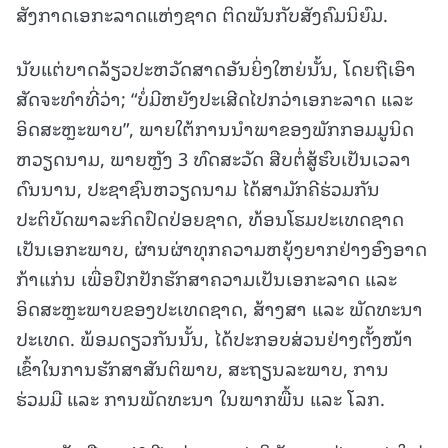
ສັງກາດເອກະລາດແຫ່ງຊາດ ຕິດພັນກັບສັງຄົມນິຍົມ.
ນັບແຕ່ບາດລ້ຽວປະຫວັດສາດອັນຍິ່ງໃຫຍ່ນັ້ນ, ໂດຍຖືເອົາ
ສັດຈະທຳທີ່ວ່າ; “ບໍ່ມີຫຍັງປະເສີດໄປກວ່າເອກະລາດ ແລະ
ອິດສະຫຼະພາບ”, ພາຍໃຕ້ການນຳພາຂອງພັກກອມມູນິດ
ຫວຽດນາມ, ພາຍຫຼັງ 3 ທົດສະວັດ ສືບຕໍ່ສູ້ຮົບເປັນເວລາ
ດົນນານ, ປະຊາຊົນຫວຽດນາມ ໄດ້ສາມັກຄີຮ່ວມກັນ
ປະຕິບັດພາລະກິດປົດປ່ອຍຊາດ, ທ້ອນໂຮມປະເທດຊາດ
ເປັນເອກະພາບ, ຜ່ານຜ່າທຸກຄວາມຫຍຸ້ງຍາກຢ່າງອົງອາດ
ກ້າແກ່ນ ເພື່ອປົກປັກຮັກສາຄວາມເປັນເອກະລາດ ແລະ
ອິດສະຫຼະພາບຂອງປະເທດຊາດ, ສ້າງສາ ແລະ ພັດທະນາ
ປະເທດ. ພ້ອມດຽວກັນນັ້ນ, ໄດ້ປະກອບສ່ວນຢ່າງຕັ້ງໜ້າ
ເຂົ້າໃນການຮັກສາສັນຕິພາບ, ສະຖຽນລະພາບ, ການ
ຮ່ວມມື ແລະ ການພັດທະນາ ໃນພາກພື້ນ ແລະ ໂລກ.