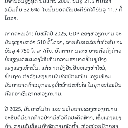
ມີຈຳນວນສູງສຸດ ນັບແຕ່ປີ 2009, ບັນລຸ 21.5 ຕື້ໂດລາ
(ເພີ່ມຂຶ້ນ 32.6%), ໃນນັ້ນຍອດທຶນປະຕິບັດໄດ້ບັນລຸ 11.7 ຕື້
ໂດລາ.
ຄາດຄະເນວ່າ: ໃນໝົດປີ 2025, GDP ຂອງຫວຽດນາມ ຈະ
ບັນລຸຫຼາຍກວ່າ 510 ຕື້ໂດລາ, ລາຍຮັບສະເລ່ຍຕໍ່ຫົວຄົນ ຈະ
ບັນລຸ 4,750 ໂດລາ/ຄົນ. ອັດຕາການຂະຫຍາຍຕົວດັ່ງກ່າວ
ບໍ່ພຽງແຕ່ສະແດງໃຫ້ເຫັນຄວາມສາມາດຟື້ນຟູຢ່າງ
ແຂງແຮງເທົ່ານັ້ນ, ແຕ່ຫາກຍັງຢືນຢັນທ່ວງທ່າໃໝ່,
ພື້ນຖານກຳລັງແຮງພາຍໃນທີ່ໜັກແໜ້ນ, ກຽມພ້ອມ
ບັນດາບາດກ້າວບຸກທະລຸທີ່ໜ້າປະທັບໃຈ ໃນຍຸກສະໄໝບືນ
ຕົວຂອງຊົນຊາດຫວຽດນາມ.
ປີ 2025, ບັນດາກົນໄກ ແລະ ນະໂຍບາຍຂອງຫວຽດນາມ
ຈະສືບຕໍ່ມີບາດກ້າວຢ່າງມີຫົວຄິດປະດິດສ້າງ, ເຂັ້ມແຂງແຮງ
ກ້າ. ການສັບຊ້ອນກົງຈັກການຈັດຕັ້ງ, ຫົວໜ່ວຍປົກຄອງ