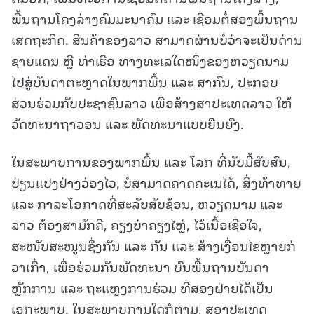
ພື້ນຖານໂຄງລ່າງຄົມມະນາຄົມ ແລະ ເຊື່ອມຕໍ່ສອງພຶ້ນຖານ
ເສດຖະກິດ. ສິນຄ້າຂອງລາວ ສາມາດຜ່ານບໍ່ວ່າຈະເປັນດ່ານ
ຊາຍແດນ ຫຼື ທ່າເຮືອ ທາງທະເລໃດໜຶ່ງຂອງຫວຽດນາມ
ໄປສູ່ບັນດາຕະຫຼາດໃນພາກພື້ນ ແລະ ສາກົນ, ປະກອບ
ສ່ວນຮ່ວມກັບປະຊາຊົນລາວ ເພື່ອສ້າງສາປະເທດລາວ ໃຫ້
ວັດທະນາຖາວອນ ແລະ ພັດທະນາແບບຍືນຍົງ.
ໃນສະພາບການຂອງພາກພື້ນ ແລະ ໂລກ ທີ່ນັບມື້ສັບສົນ,
ປ່ຽນແປງຢ່າງວ່ອງໄວ, ບໍ່ສາມາດຄາດຄະເນໄດ້, ສິ່ງທ້າທາຍ
ແລະ ກາລະໂອກາດທີ່ສະລັບສັບຊ້ອນ, ຫວຽດນາມ ແລະ
ລາວ ຕ້ອງສາມັກຄີ, ຄຽງບ່າຄຽງໄຫຼ່, ໄວ້ເນື້ອເຊື່ອໃຈ,
ສະໜັບສະໜູນຊຶ່ງກັນ ແລະ ກັນ ແລະ ສ້າງເງື່ອນໄຂຫຼາຍກ່
ວາເກົ່າ, ເພື່ອຮ່ວມກັນພັດທະນາ ບົນພື້ນຖານບັນດາ
ຫຼັກການ ແລະ ຖະແຫຼງການຮ່ວມ ທີ່ສອງຝ່າຍໄດ້ເປັນ
ເອກະພາບ. ໃນສະພາບການໃດກໍຕາມ, ສອງປະເທດ