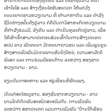
ເອົາໃຈໃສ່ ແລະ ສ້າງເງື່ອນໄຂອັນສະດວກ ໃຫ້ແກ່ວົງ
ຄະນະຍາດຊາວຫວຽດນາມ ທີ່ ທໍາມາຫາກິນ ແລະ ດຳລົງ
ຊີວິດຢ່າງໝັ້ນຄົງຢູ່ລາວ ກໍຄືບັນດາວິສາຫະກິດຫວຽດນາມ
ທີ່ກຳລັງຮ່ວມມື, ລົງທຶນ ແລະ ດຳເນີນທຸລະກິດຢູ່ລາວ, ເພື່ອ
ໃຫ້ເຂົາເຈົ້າສາມາດປະກອບສ່ວນເຂົ້າໃນການສ້າງປະເທດ
ສປປ ລາວ ພັດທະນາ ວັດທະນາຖາວອນ ແລະ ເພີ່ມພູນຄູນ
ສ້າງສາຍພົວພັນມິດຕະພາບອັນຍິ່ງໃຫຍ່, ຄວາມສາມັກຄີ
ພິເສດ ແລະ ການຮ່ວມມືຮອບດ້ານ ລະຫວ່າງ ສອງຊາດ
ຫວຽດນາມ - ລາວ.
ຮຽນບັນດາສະຫາຍ ແລະ ໝູ່ເພື່ອນທີ່ຮັກແພງ,
ນັບແຕ່ສະໄໝບູຮານ, ສອງຊົນຊາດຫວຽດນາມ - ລາວ
ຍາມໃດກໍຕິດພັນສະໜິດສະໜົມກັນ. ການພົວພັນ
ລະຫວ່າງ ສອງປະເທດ ແມ່ນການພົວພັນ “ບ້ານໃກ້ເຮືອນ