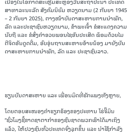
ເນື່ອງ​ໃນ​ໂອ​ກາດ​ສະ​ເຫຼີມ​ສະ​ຫຼອງ​ວັນ​ສະ​ຖາ​ປະ​ນາ ປະ​ເທດ
ສາ​ທາ​ລະ​ນະ​ລັດ ສັງ​ຄົມ​ນິ​ຍົມ ຫວຽດ​ນາມ (2 ກັນ​ຍາ 1945
– 2 ກັນ​ຍາ 2025), ຕາງ​ໜ້າ​ບັນ​ດາ​ສະ​ຫາຍ​ການ​ນຳ​ພັກ​,
ລັດ ແລະ​ປະ​ຊາ​ຊົນ​ຫວຽດ​ນາມ​, ຂ້າ​ພະ​ເຈົ້າ ຂໍ​ສະ​ແດງ​ຄວາມ​
ນັບ​ຖື ແລະ​ ຂໍສົ່ງຄຳ​ອວຍ​ພອນ​ໄຊ​ອັນ​ປະ​ເສີດ​ ພ້ອມດ້ວຍໄມ​
ຕີ​ຈິດ​ອັນ​ດູດ​ດື່ມ​, ​​ອົບ​ອຸ່ນ​ຖານ​ສະ​ຫາຍ​ອ້າຍ​ນ້ອງ ມາ​ຍັງ​ບັນ​
ດາ​ສະ​ຫາຍ​ການ​ນຳ​ພັກ​, ລັດ ແລະ ປະ​ຊາ​ຊົນລາວ​.
ຮຽນບັນດາສະຫາຍ ແລະ ເພື່ອນມິດທີ່ຮັກແພງທັງຫຼາຍ,
ໂດຍຕອບສະໜອງຄຳຮຽກຮ້ອງຂອງປະທານ ໂຮ່ຈີິມິນ
“ຊົ່ວໂມງຊີ້ຂາດຊາຕາກຳຂອງຊົນຊາດພວກເຮົາໄດ້ມາເຖິງ
ແລ້ວ, ໃຫ້ປວງຊົນທົ່ວປະເທດຈົ່ງລຸກຂຶ້ນ ແລະ ນຳໃຊ້ກຳລັງ