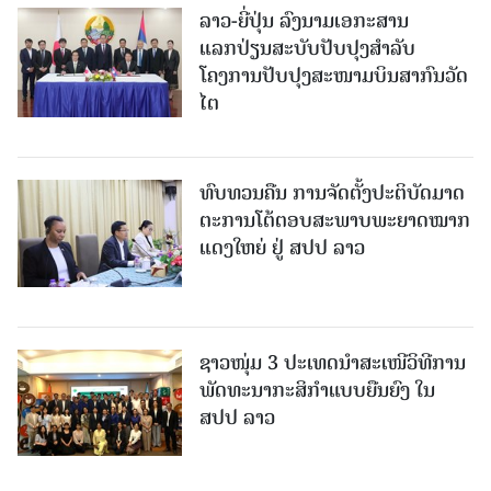
ລາວ-ຍີ່ປຸ່ນ ລົງນາມເອກະສານ
ແລກປ່ຽນສະບັບປັບປຸງສໍາລັບ
ໂຄງການປັບປຸງສະໜາມບິນສາກົນວັດ
ໄຕ
ທົບທວນຄືນ ການຈັດຕັ້ງປະຕິບັດມາດ
ຕະການໂຕ້ຕອບສະພາບພະຍາດໝາກ
ແດງໃຫຍ່ ຢູ່ ສປປ ລາວ
ຊາວໜຸ່ມ 3 ປະເທດນຳສະເໜີວິທີການ
ພັດທະນາກະສິກຳແບບຍືນຍົງ ໃນ
ສປປ ລາວ