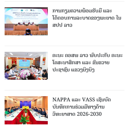
ການກຽມຄວາມພ້ອມຮັບມື ແລະ
ໂຕ້ຕອບການລະບາດຂອງພະຍາດ ໃນ
ສປປ ລາວ
ຄະນະ ຄອສພ ລາວ ພົບປະກັບ ຄະນະ
ໂຄສະນາສຶກສາ ແລະ ຂົນຂວາຍ
ປະຊາຊົນ ແຂວງນິງບິງ
NAPPA ແລະ VASS ເຊັນບົດ
ບັນທຶກການຮ່ວມມືທາງດ້ານ
ວິທະຍາສາດ 2026-2030