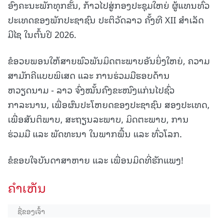
ອົງຄະນະພັກທຸກຂັ້ນ, ກ້າວໄປສູ່ກອງປະຊຸມໃຫຍ່ ຜູ້ແທນທົ່ວ
ປະເທດຂອງພັກປະຊາຊົນ ປະຕິວັດລາວ ຄັ້ງທີ XII ສຳເລັດ
ມີໄຊ ໃນຕົ້ນປີ 2026.
ຂໍອວຍພອນໃຫ້ສາຍພົວພັນມິດຕະພາບອັນຍິ່ງໃຫຍ່, ຄວາມ
ສາມັກຄີແບບພິເສດ ແລະ ການຮ່ວມມືຮອບດ້ານ
ຫວຽດນາມ - ລາວ ຈົ່ງໝັ້ນຄົງຂະໜົງແກ່ນໄປຊົ່ວ
ກາລະນານ, ເພື່ອຜົນປະໂຫຍດຂອງປະຊາຊົນ ສອງປະເທດ,
ເພື່ອສັນຕິພາບ, ສະຖຽນລະພາບ, ມິດຕະພາບ, ການ
ຮ່ວມມື ແລະ ພັດທະນາ ໃນພາກພື້ນ ແລະ ທົ່ວໂລກ.
ຂໍຂອບໃຈບັນດາສາຫາຍ ແລະ ເພື່ອນມິດທີ່ຮັກແພງ!
ຄໍາເຫັນ