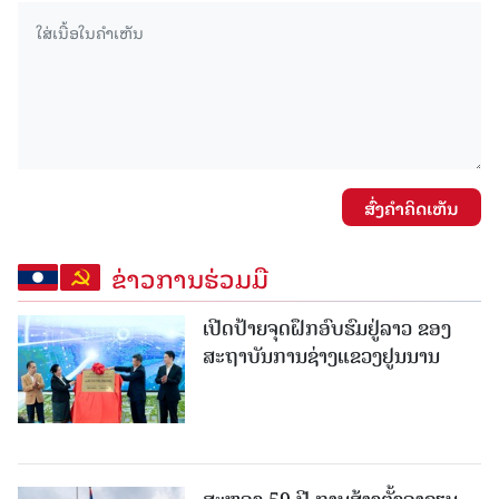
ສົ່ງຄໍາຄິດເຫັນ
ຂ່າວການຮ່ວມມື
ເປີດປ້າຍຈຸດຝຶກອົບຮົມຢູ່ລາວ ຂອງ
ສະຖາບັນການຊ່າງແຂວງຢູນນານ