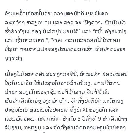
ຂ້າພະເຈົ້າເຊື່ອໝັ້ນວ່າ: ຄວາມສາມັກຄີແບບພິເສດ
ລະຫວ່າງ ຫວຽດນາມ ແລະ ລາວ ຈະ “ຝັງຄວາມຮັກຢູ່ໃນໃຈ
ຮົ່ງຮ່າທັງແມ່ຂອງ ບໍ່ເລິກປູນປານໄດ້” ແລະ “ໝັ້ນຄົງຂະໜົງ
ແກ່ນຊົ່ວກາລະນານ”, “ຫອມຫວນກວ່າດອກໄມ້ໃດຫອມ
ທີ່ສຸດ” ຕາມການນຳສອງປະເທດພວກເຮົາ ເຄີຍປາຖະໜາ
ມຸ່ງຫວັງ.
ເນື່ອງໃນໂອກາດອັນສະຫງ່າລາສີນີ້, ຂ້າພະເຈົ້າ ຂໍອວຍພອນ
ໄຊອັນປະເສີດ ໃຫ້ປະຊາຊົນລາວອ້າຍນ້ອງ, ພາຍໃຕ້ການ
ນຳພາຂອງພັກປະຊາຊົນ ປະຕິວັດລາວ ສືບຕໍ່ໄດ້ຮັບ
ຜົນສຳເລັດໃຫຍ່ຫຼວງກວ່າເກົ່າ, ຈັດຕັ້ງປະຕິບັດ ມະຕິກອງ
ປະຊຸມໃຫຍ່ ຜູ້ແທນທົ່ວປະເທດ ຄັ້ງທີ XI ຂອງພັກ ແລະ
ແຜນພັດທະນາເສດຖະກິດ-ສັງຄົມ 5 ປີຄັ້ງທີ 9 ສຳເລັດຢ່າງ
ຈົບງາມ, ກະກຽມ ແລະ ຈັດຕັ້ງສຳເລັດກອງປະຊຸມໃຫຍ່ຂອງ