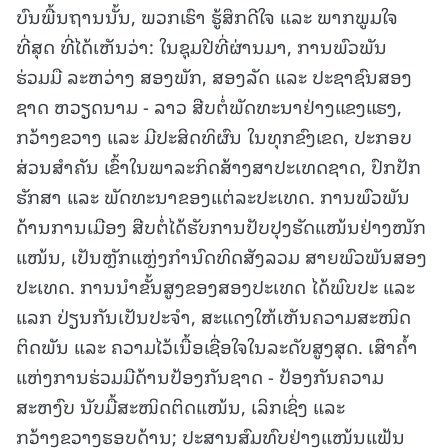
ບົນພື້ນຖານນັ້ນ, ພວກເຮົາ ຮູ້ສຶກດີໃຈ ແລະ ພາກພູມໃຈ
ທີ່ສຸດ ທີ່ໄດ້ເຫັນວ່າ: ໃນຊຸມປີທີ່ຜ່ານມາ, ການພົວພັນ
ຮ່ວມມື ລະຫວ່າງ ສອງພັກ, ສອງລັດ ແລະ ປະຊາຊົນສອງ
ຊາດ ຫວຽດນາມ - ລາວ ສືບຕໍ່ພັດທະນາຢ່າງແຂງແຮງ,
ກວ້າງຂວາງ ແລະ ມີປະສິດທິຜົນ ໃນທຸກຂົງເຂດ, ປະກອບ
ສ່ວນສຳຄັນ ເຂົ້າໃນພາລະກິດສ້າງສາປະເທດຊາດ, ປົກປັກ
ຮັກສາ ແລະ ພັດທະນາຂອງແຕ່ລະປະເທດ. ການພົວພັນ
ດ້ານການເມືອງ ສືບຕໍ່ໄດ້ຮັບການປັບປຸງຮັດແໜ້ນຢ່າງໜັກ
ແໜ້ນ, ເປັນຫຼັກແຫຼ່ງກຳນົດທິດສັງລວມ ສາຍພົວພັນສອງ
ປະເທດ. ການນຳຂັ້ນສູງຂອງສອງປະເທດ ໄດ້ພົບປະ ແລະ
ແລກ ປ່ຽນກັນເປັນປະຈຳ, ສະແດງໃຫ້ເຫັນຄວາມສະໜິດ
ຕິດພັນ ແລະ ຄວາມໄວ້ເນື້ອເຊື່ອໃຈໃນລະດັບສູງສຸດ. ເສົາຄ້ຳ
ແຫ່ງການຮ່ວມມືດ້ານປ້ອງກັນຊາດ - ປ້ອງກັນຄວາມ
ສະຫງົບ ນັບມື້ສະໜິດຕິດແໜ້ນ, ເລິກເຊິ່ງ ແລະ
ກວ້າງຂວາງຮອບດ້ານ; ປະສານສົມທົບຢ່າງແໜ້ນແຟ້ນ