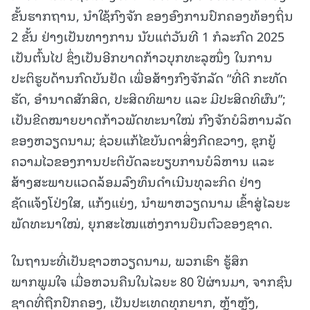
ຂັ້ນຮາກຖານ, ນຳໃຊ້ກົງຈັກ ຂອງອົງການປົກຄອງທ້ອງຖິ່ນ
2 ຂັ້ນ ຢ່າງເປັນທາງການ ນັບແຕ່ວັນທີ 1 ກໍລະກົດ 2025
ເປັນຕົ້ນໄປ ຊຶ່ງເປັນອີກບາດກ້າວບຸກທະລຸໜຶ່ງ ໃນການ
ປະຕິຮູບດ້ານກົດບັນຢັດ ເພື່ອສ້າງກົງຈັກລັດ “ທີ່ດີ ກະທັດ
ຮັດ, ອຳນາດສັກສິດ, ປະສິດທິພາບ ແລະ ມີປະສິດທິຜົນ”;
ເປັນຂີດໝາຍບາດກ້າວພັດທະນາໃໝ່ ກົງຈັກບໍລິຫານລັດ
ຂອງຫວຽດນາມ; ຊ່ວຍແກ້ໄຂບັນດາສິ່ງກີດຂວາງ, ຊຸກຍູ້
ຄວາມໄວຂອງການປະຕິບັດລະບຽບການບໍລິຫານ ແລະ
ສ້າງສະພາບແວດລ້ອມລົງທຶນດຳເນີນທຸລະກິດ ຢ່າງ
ຊັດແຈ້ງໂປ່ງໃສ, ແກ້ງແຍ່ງ, ນຳພາຫວຽດນາມ ເຂົ້າສູ່ໄລຍະ
ພັດທະນາໃໝ່, ຍຸກສະໄໝແຫ່ງການບືນຕົວຂອງຊາດ.
ໃນຖານະທີ່ເປັນຊາວຫວຽດນາມ, ພວກເຮົາ ຮູ້ສຶກ
ພາກພູມໃຈ ເມື່ອຫວນຄືນໃນໄລຍະ 80 ປີຜ່ານມາ, ຈາກຊົນ
ຊາດທີ່ຖືກປົກຄອງ, ເປັນປະເທດທຸກຍາກ, ຫຼ້າຫຼັງ,