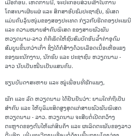
ເມື່ອກ່ອນ. ເຫດການນີ້, ຈະປະກອບສ່ວນເຂົ້າໃນການ
ໂຄສະນາເຜີຍແຜ່ ແລະ ສຶກສາອົບຮົມປະຊາຊົນ, ພິເສດ
ແມ່ນຄົນລຸ້ນໜຸ່ມຂອງສອງປະເທດ ກ່ຽວກັບຮີດຄອງປະເພນີ
ແລະ ຄວາມໝາຍສຳຄັນພິເສດ ຂອງສາຍພົວພັນ
ຫວຽດນາມ-ລາວ ກໍຄືເຮັດໃຫ້ຊັບສົມບັດອັນລ້ຳຄ່າອຸດົມ
ສົມບູນຂຶ້ນກວ່າເກົ່າ ຊຶ່ງໄດ້ກໍສ້າງດ້ວຍເລືອດເນື້ອເຫື່ອແຮງ
ຂອງພະນັກງານ, ນັກຮົບ ແລະ ປະຊາຊົນ ຫວຽດນາມ -
ລາວ ນັບເປັນໝື່ນເປັນແສນຄົນ.
ຮຽນບັນດາສະຫາຍ ແລະ ໝູ່ເພື່ອນທີ່ຮັກແພງ,
ພັກ ແລະ ລັດ ຫວຽດນາມ ໄດ້ຢືນຢັນວ່າ: ຍາມໃດກໍຖືເປັນ
ສຳຄັນ ແລະ ໃຫ້ບຸລິມະສິດສູງສຸດແກ່ສາຍພົວພັນພິເສດ
ຫວຽດນາມ - ລາວ. ຫວຽດນາມ ຈະສືບຕໍ່ເປີດກວ້າງ
ຕະຫຼາດຂອງຕົນໃຫ້ແກ່ສິນຄ້າ ແລະ ຜະລິດຕະພັນຂອງລາວ
ຕື່ມອີກ, ເພີ່ມທະວີການເຊື່ອມຕໍ່ດ້ານພື້ນຖານໂຄງລ່າງ,