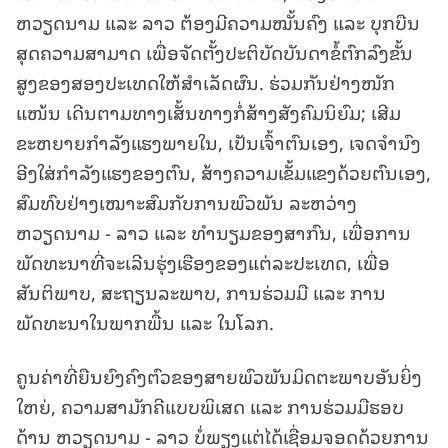
ຫວຽດນາມ ແລະ ລາວ ຕ້ອງມີຄວາມໝັ້ນຄົງ ແລະ ບຸກບືນ
ສຸດຄວາມສາມາດ ເພື່ອຈັດຕັ້ງປະຕິບັດບັນດາຂໍ້ຕົກລົງຂັ້ນ
ສູງຂອງສອງປະເທດໃຫ້ສຳເລັດຜົນ. ຮ່ວມກັນຢ່າງໜັກ
ແໜ້ນ ເດີນຕາມທາງເສັ້ນທາງກໍ່ສ້າງສັງຄົມນິຍົມ; ເສີມ
ຂະຫຍາຍກຳລັງແຮງພາຍໃນ, ເປັນເຈົ້າຕົນເອງ, ເຈດຈຳນົງ
ອີງໃສ່ກຳລັງແຮງຂອງຕົນ, ສ້າງຄວາມເຂັ້ມແຂງດ້ວຍຕົນເອງ,
ສົມທົບຢ່າງເໝາະສົມກັບການພົວພັນ ລະຫວ່າງ
ຫວຽດນາມ - ລາວ ແລະ ທໍານຽມຂອງສາກົນ, ເພື່ອການ
ພັດທະນາທີ່ຈະເລີນຮຸ່ງເຮືອງຂອງແຕ່ລະປະເທດ, ເພື່ອ
ສັນຕິພາບ, ສະຖຽນລະພາບ, ການຮ່ວມມື ແລະ ການ
ພັດທະນາໃນພາກພື້ນ ແລະ ໃນໂລກ.
ຄູນຄ່າທີ່ຍືນຍົງຄົງຕົວຂອງສາຍພົວພັນມິດຕະພາບອັນຍິ່ງ
ໃຫຍ່, ຄວາມສາມັກຄີແບບພິເສດ ແລະ ການຮ່ວມມືຮອບ
ດ້ານ ຫວຽດນາມ - ລາວ ບໍ່ພຽງແຕ່ໄດ້ເຊື່ອມຈອດດ້ວຍການ