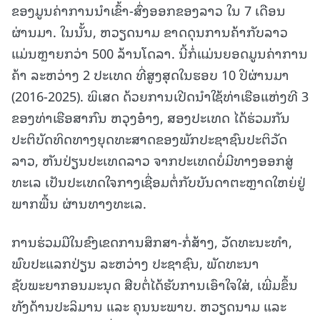
ຂອງມູນຄ່າການນຳເຂົ້າ-ສົ່ງອອກຂອງລາວ ໃນ 7 ເດືອນ
ຜ່ານມາ. ໃນນັ້ນ, ຫວຽດນາມ ຂາດດຸນການຄ້າກັບລາວ
ແມ່ນຫຼາຍກວ່າ 500 ລ້ານໂດລາ. ນີ້ກໍ່ແມ່ນຍອດມູນຄ່າການ
ຄ້າ ລະຫວ່າງ 2 ປະເທດ ທີ່ສູງສຸດໃນຮອບ 10 ປີຜ່ານມາ
(2016-2025). ພິເສດ ດ້ວຍການເປີດນຳໃຊ້ທ່າເຮືອແຫ່ງທີ 3
ຂອງທ່າເຮືອສາກົນ ຫວຸງອ໋າງ, ສອງປະເທດ ໄດ້ຮ່ວມກັນ
ປະຕິບັດທິດທາງຍຸດທະສາດຂອງພັກປະຊາຊົນປະຕິວັດ
ລາວ, ຫັນປ່ຽນປະເທດລາວ ຈາກປະເທດບໍ່ມີທາງອອກສູ່
ທະເລ ເປັນປະເທດໃຈກາງເຊື່ອມຕໍ່ກັບບັນດາຕະຫຼາດໃຫຍ່ຢູ່
ພາກພື້ນ ຜ່ານທາງທະເລ.
ການຮ່ວມມືໃນຂົງເຂດການສຶກສາ-ກໍ່ສ້າງ, ວັດທະນະທຳ,
ພົບປະແລກປ່ຽນ ລະຫວ່າງ ປະຊາຊົນ, ພັດທະນາ
ຊັບພະຍາກອນມະນຸດ ສືບຕໍ່ໄດ້ຮັບການເອົາໃຈໃສ່, ເພີ່ມຂຶ້ນ
ທັງດ້ານປະລິມານ ແລະ ຄຸນນະພາບ. ຫວຽດນາມ ແລະ