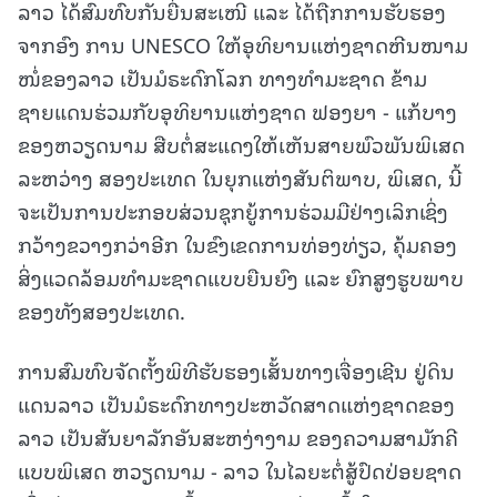
ລາວ ໄດ້ສົມທົບກັນຍື່ນສະເໜີ ແລະ ໄດ້ຖືກການຮັບຮອງ
ຈາກອົງ ການ UNESCO ໃຫ້ອຸທິຍານແຫ່ງຊາດຫີນໜາມ
ໜໍ່ຂອງລາວ ເປັນມໍຣະດົກໂລກ ທາງທໍາມະຊາດ ຂ້າມ
ຊາຍແດນຮ່ວມກັບອຸທິຍານແຫ່ງຊາດ ຟອງຍາ - ແກ້ບາງ
ຂອງຫວຽດນາມ ສືບຕໍ່ສະແດງໃຫ້ເຫັນສາຍພົວພັນພິເສດ
ລະຫວ່າງ ສອງປະເທດ ໃນຍຸກແຫ່ງສັນຕິພາບ, ພິເສດ, ນີ້
ຈະເປັນການປະກອບສ່ວນຊຸກຍູ້ການຮ່ວມມືຢ່າງເລິກເຊິ່ງ
ກວ້າງຂວາງກວ່າອີກ ໃນຂົງເຂດການທ່ອງທ່ຽວ, ຄຸ້ມຄອງ
ສິ່ງແວດລ້ອມທຳມະຊາດແບບຍືນຍົງ ແລະ ຍົກສູງຮູບພາບ
ຂອງທັງສອງປະເທດ.
ການສົມທົບຈັດຕັ້ງພິທີຮັບຮອງເສັ້ນທາງເຈື່ອງເຊີນ ຢູ່ດິນ
ແດນລາວ ເປັນມໍຣະດົກທາງປະຫວັດສາດແຫ່ງຊາດຂອງ
ລາວ ເປັນສັນຍາລັກອັນສະຫງ່າງາມ ຂອງຄວາມສາມັກຄີ
ແບບພິເສດ ຫວຽດນາມ - ລາວ ໃນໄລຍະຕໍ່ສູ້ປົດປ່ອຍຊາດ