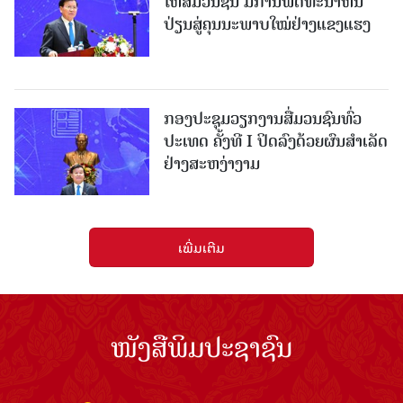
ໃຫ້ສື່ມວນຊົນ ມີການພັດທະນາຫັນ
ປ່ຽນສູ່ຄຸນນະພາບໃໝ່ຢ່າງແຂງແຮງ
ກອງປະຊຸມວຽກງານສື່ມວນຊົນທົ່ວ
ປະເທດ ຄັ້ງທີ I ປິດລົງດ້ວຍຜົນສໍາເລັດ
ຢ່າງສະຫງ່າງາມ
ເພີ່ມເຕີມ
ໜັງສືພິມປະຊາຊົນ