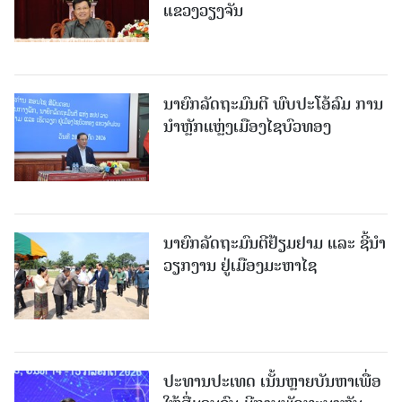
ແຂວງວຽງຈັນ
ນາຍົກລັດຖະມົນຕີ ພົບປະໂອ້ລົມ ການ
ນຳຫຼັກແຫຼ່ງເມືອງໄຊບົວທອງ
ນາຍົກລັດຖະມົນຕີຢ້ຽມຢາມ ແລະ ຊີ້ນຳ
ວຽກງານ ຢູ່ເມືອງມະຫາໄຊ
ປະທານປະເທດ ເນັ້ນຫຼາຍບັນຫາເພື່ອ