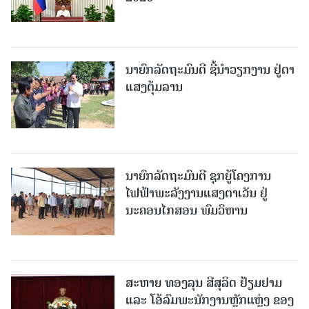
ນາຍົກລັດຖະມົນຕີ ຊີ້ນຳວຽກງານ ຢູ່ຕາ
ແສງຕຸ້ມລານ
ນາຍົກລັດຖະມົນຕີ ຊຸກຍູ້ໂຄງການ
ໄຟຟ້າພະລັງງານແສງຕາເວັນ ຢູ່
ນະຄອນໄກສອນ ພົມວິຫານ
ສະຫາຍ ທອງລຸນ ສີສຸລິດ ຢ້ຽມຢາມ
ແລະ ໂອ້ລົມພະນັກງານຫຼັກແຫຼ່ງ ຂອງ