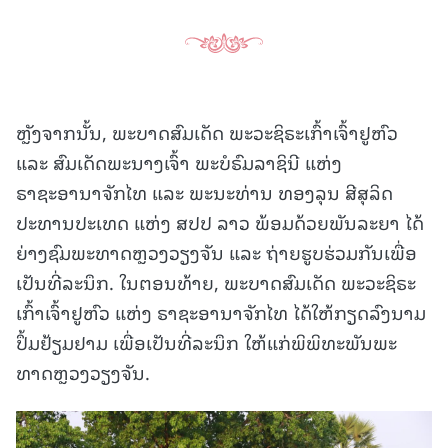
ຫຼັງຈາກນັ້ນ, ພະບາດສົມເດັດ ພະວະຊິຣະເກົ້າເຈົ້າຢູຫົວ
ແລະ ສົມເດັດພະນາງເຈົ້າ ພະບໍຣົມລາຊິນີ ແຫ່ງ
ຣາຊະອານາຈັກໄທ ແລະ ພະນະທ່ານ ທອງລຸນ ສີສຸລິດ
ປະທານປະເທດ ແຫ່ງ ສປປ ລາວ ພ້ອມດ້ວຍພັນລະຍາ ໄດ້
ຍ່າງຊົມພະທາດຫຼວງວຽງຈັນ ແລະ ຖ່າຍຮູບຮ່ວມກັນເພື່ອ
ເປັນທີ່ລະນຶກ. ໃນຕອນທ້າຍ, ພະບາດສົມເດັດ ພະວະຊິຣະ
ເກົ້າເຈົ້າຢູຫົວ ແຫ່ງ ຣາຊະອານາຈັກໄທ ໄດ້ໃຫ້ກຽດລົງນາມ
ປຶ້ມຢ້ຽມຢາມ ເພື່ອເປັນທີ່ລະນຶກ ໃຫ້ແກ່ພິພິທະພັນພະ
ທາດຫຼວງວຽງຈັນ.