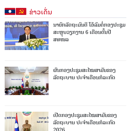
ຂ່າວເດັ່ນ
ນາຍົກລັດຖະມົນຕີ ໂອ້ລົມຕໍ່ກອງປະຊຸມ
ສະຫຼຸບວຽກງານ 6 ເດືອນຕົ້ນປີ
ສທໜລ
ຜົນກອງປະຊຸມສະໄໝສາມັນຂອງ
ລັດຖະບານ ປະຈຳເດືອນກໍລະກົດ
ເປີດກອງປະຊຸມສະໄໝສາມັນຂອງ
ລັດຖະບານ ປະຈໍາເດືອນກໍລະກົດ
2026