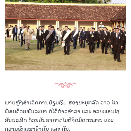
ພາຍຫຼັງສໍາເລັດການຢ້ຽມຊົມ, ສອງປະມຸກລັດ ລາວ-ໄທ
ພ້ອມດ້ວຍພັນລະຍາ ກໍໄດ້ກ່າວອໍາລາ ແລະ ອວຍພອນໄຊ
ອັນປະເສີດ ດ້ວຍບັນຍາກາດໄມຕີຈິດມິດຕະພາບ ແລະ
ຄວາມຮັກແພງຊຶ່ງກັນ ແລະ ກັນ.