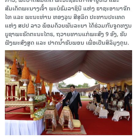
ສົມເດັດພະນາງເຈົ້າ ພະບໍຣົມລາຊິນີ ແຫ່ງ ຣາຊະອານາຈັກ
ໄທ ແລະ ພະນະທ່ານ ທອງລຸນ ສີສຸລິດ ປະທານປະເທດ
ແຫ່ງ ສປປ ລາວ ພ້ອມດ້ວຍພັນລະຍາ ໄດ້ຮ່ວມກັນຈູດທຽນ
ບູຊາພະຣັດຕະນະໄຕຣ, ຖວາຍທານແກ່ພະສົງ 9 ອົງ, ຮັບ
ຟັງພະສົງສູດ ແລະ ຢາດນໍ້າຮັບພອນ ເພື່ອເປັນສິລິມຸງຄຸນ.