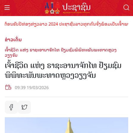
ອນຮັບປີທ່ອງທ່ຽວລາວ 2024 ປະຊາຊົນລາວທຸກຄົນຈົ່ງພ້ອມເປັນເຈົ້າພາບທີ່ດີ 
ຂ່າວເດັ່ນ
ເຈົ້າຊີວິດ ແຫ່ງ ຣາຊະອານາຈັກໄທ ຢ້ຽມຊົມພິພິທະພັນພະທາດຫຼວງ
ວຽງຈັນ
ເຈົ້າຊີວິດ ແຫ່ງ ຣາຊະອານາຈັກໄທ ຢ້ຽມຊົມ
ພິພິທະພັນພະທາດຫຼວງວຽງຈັນ
09:39 19/03/2026