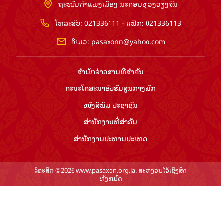
ຖະໜົນກຳແພງເມືອງ ນະຄອນຫຼວງວຽງຈັນ
ໂທລະສັບ: 021336111 - ແຟັກ: 021336113
ອີເມວ:
pasaxonn@yahoo.com
ສຳ​ນັກ​ຂ່າວ​ສານ​ທີ່​ສຳ​ຄັນ​
ຄະນະໂຄສະນາອົບຮົມ​ສູນ​ກາງ​ພັກ
ໜັງສືພິມ ປະ​ຊາ​ຊົນ
ສຳ​ນັກ​ງານ​ທີ່​ສຳ​ຄັນ
ສຳ​ນັກ​ງານ​ປະ​ທານ​ປະ​ເທດ
ລິຂະສິດ ©2026 www.pasaxon.org.la. ສະຫງວນໄວ້ເຊິງສິດ
ທັງຫມົດ