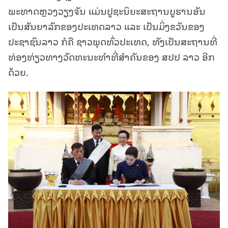
ພະທາດຫຼວງວຽງຈັນ ແມ່ນປູຊະນິຍະສະຖານບູຮານອັນ
ເປັນສັນຍາລັກຂອງປະເທດລາວ ແລະ ເປັນມິ່ງຂວັນຂອງ
ປະຊາຊົນລາວ ກໍຄື ຊາວພຸດທົ່ວປະເທດ, ທັງເປັນສະຖານທີ່
ທ່ອງທ່ຽວທາງວັດທະນະທໍາທີ່ສໍາຄັນຂອງ ສປປ ລາວ ອີກ
ດ້ວຍ.