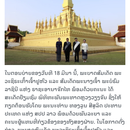
ໃນຕອນບ່າຍຂອງວັນທີ 18 ມີນາ ນີ້, ພະບາດສົມເດັດ ພະ
ວະຊິຣະເກົ້າເຈົ້າຢູຫົວ ແລະ ສົມເດັດພະນາງເຈົ້າ ພະບໍຣົມ
ລາຊິນີ ແຫ່ງ ຣາຊະອານາຈັກໄທ ພ້ອມດ້ວຍຄະນະ ໄດ້
ສະເດັດຢ້ຽມຊົມ ພິທິທະພັນພະທາດຫຼວງວຽງຈັນ ຊຶ່ງໃຫ້
ກຽດຕ້ອນຮັບໂດຍ ພະນະທ່ານ ທອງລຸນ ສີສຸລິດ ປະທານ
ປະເທດ ແຫ່ງ ສປປ ລາວ ພ້ອມດ້ວຍພັນລະຍາ ແລະ
ຄະນະຜູ້ແທນທີ່ກ່ຽວຂ້ອງຂອງທັງສອງຝ່າຍ. ໃນໂອກາດດັ່ງ
ກ່າວ, ພະບາດສົມເດັດ ພະວະຊິຣະເກົ້າເຈົ້າຢູຫົວ ແລະ