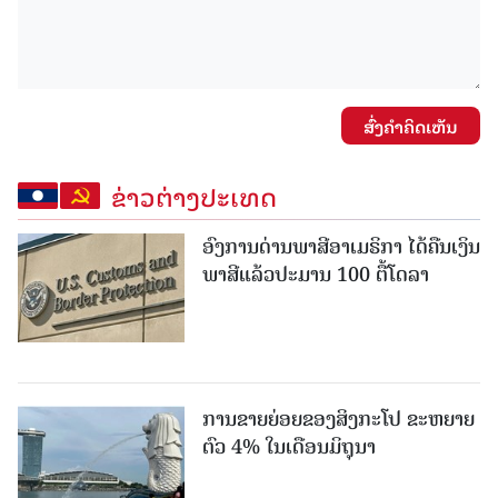
ສົ່ງຄໍາຄິດເຫັນ
ຂ່າວຕ່າງປະເທດ
ອົງການດ່ານພາສີອາເມຣິກາ ໄດ້ຄືນເງິນ
ພາສີແລ້ວປະມານ 100 ຕື້ໂດລາ
ການຂາຍຍ່ອຍຂອງສິງກະໂປ ຂະຫຍາຍ
ຕົວ 4% ໃນເດືອນມິຖຸນາ