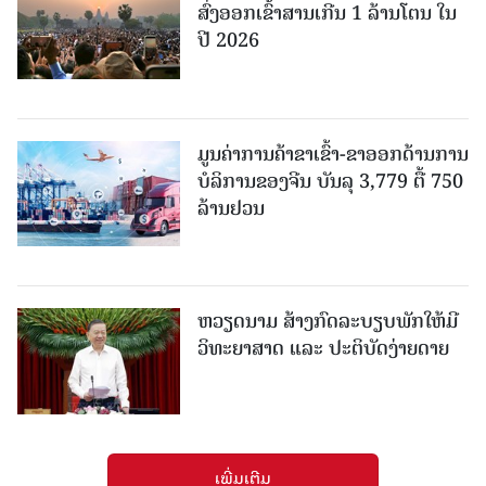
ສົ່ງອອກເຂົ້າສານເກີນ 1 ລ້ານໂຕນ ໃນ
ປີ 2026
ມູນຄ່າການຄ້າຂາເຂົ້າ-ຂາອອກດ້ານການ
ບໍລິການຂອງຈີນ ບັນລຸ 3,779 ຕື້ 750
ລ້ານຢວນ
ຫວຽດນາມ ສ້າງກົດລະບຽບພັກໃຫ້ມີ
ວິທະຍາສາດ ແລະ ປະຕິບັດງ່າຍດາຍ
ເພີ່ມເຕີມ