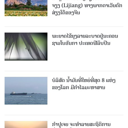
ຈຽງ (Lijiang) ທາງພາກຕາເວັນຕົກ
ສ່ຽງໃຕ້ຂອງຈີນ
ພະຍາດໄຂ້ຍຸງລາຍລະບາດຢູ່ນະຄອນ
ຊາມໂບ​ອັນກາ ປະເທດຟີລິບປິນ
ບໍລິສັດ ນ້ຳມັນທີ່ໃຫຍ່ທີ່ສຸດ 8 ແຫ່ງ
ຂອງໂລກ ມີກຳໄລມະຫາສານ
ກຳປູເຈຍ ຈະທຳລາຍສະຖິຕິການ