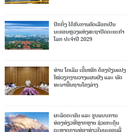
ປັກກິ່ງ ໄດ້ຮັບການຄັດເລືອກເປັນ
ນະຄອນຫຼວງແຫ່ງສະຖາປັດຕະຍະກຳ
ໂລກ ປະຈຳປີ 2029
ທ່ານ ໂຕ​ເລິມ ເນັ້ນໜັກ ຕ້ອງ​ປ່ຽນ​ແປງ​
ໃໝ່​ວຽກ​ງານ​ວາງ​ແຜນ​ຜັງ ແລະ ​ພັດ​
ທະ​ນາ​ພື້ນ​ຖານ​ໂຄງ​ລ່າງ
ຜະລິດຕະພັນ ແລະ ຮູບແບບການ
ທ່ອງທ່ຽວທີ່ຫຼາກຫຼາຍ ຊ່ວຍກະຕຸ້ນ
ຕະຫຼາດການທ່ອງທ່ຽວໃນນະຄອນລີ່