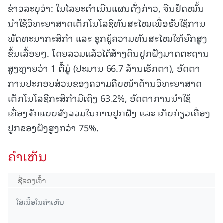
ຂ່າວລະບຸວ່າ: ໃນໄລຍະດຳເນີນແຜນດັ່ງກ່າວ, ຈີນຢຶດໝັ້ນ
ນຳໃຊ້ວິທະຍາສາດເຕັກໂນໂລຊີທັນສະໄໝເພື່ອຮັບໃຊ້ການ
ພັດທະນາກະສິກຳ ແລະ ຊຸກຍູ້ຄວາມທັນສະໄໝໃຫ້ຍົກສູງ
ຂຶ້ນເລື້ອຍໆ. ໂດຍລວມແລ້ວໄດ້ສ້າງດິນປູກຝັງມາດຕະຖານ
ສູງຫຼາຍວ່າ 1 ຕື້ມູ໋ (ປະມານ 66.7 ລ້ານເຮັກຕາ), ອັດຕາ
ການປະກອບສ່ວນຂອງຄວາມຄືບໜ້າດ້ານວິທະຍາສາດ
ເຕັກໂນໂລຊີກະສິກຳມີເຖິງ 63.2%, ອັດຕາການນຳໃຊ້
ເຄື່ອງຈັກແບບສັງລວມໃນການປູກຝັງ ແລະ ເກັບກ່ຽວເຄື່ອງ
ປູກຂອງຝັງສູງກວ່າ 75%.
ຄໍາເຫັນ