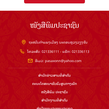
ໜັງສືພິມປະຊາຊົນ
ຖະໜົນກຳແພງເມືອງ ນະຄອນຫຼວງວຽງຈັນ
ໂທລະສັບ: 021336111 - ແຟັກ: 021336113
ອີເມວ:
pasaxonn@yahoo.com
ສຳ​ນັກ​ຂ່າວ​ສານ​ທີ່​ສຳ​ຄັນ​
ຄະນະໂຄສະນາອົບຮົມ​ສູນ​ກາງ​ພັກ
ໜັງສືພິມ ປະ​ຊາ​ຊົນ
ສຳ​ນັກ​ງານ​ທີ່​ສຳ​ຄັນ
ສຳ​ນັກ​ງານ​ປະ​ທານ​ປະ​ເທດ