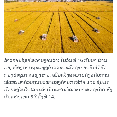
ຂ່າວສານຊີອາໄອລາຍງານວ່າ: ໃນວັນ​ທີ 16 ກັນ​ຍາ ຜ່ານ
ມາ, ຫ້ອງ​ການ​ຖະ​ແຫຼງ​ຂ່າວ​ຄະ​ນະ​ລັດ​ຖະ​ບານ​ຈີນ​ໄດ້​​ຈັດ
ກອງ​ປະ​ຊຸມ​ຖະ​ແຫຼງ​ຂ່າວ, ​ເພື່ອແຈ້ງ​ສະ​ພາບ​ກ່ຽວ​ກັບ​ການ​
ພັດ​ທະ​ນາ​ດ້ວຍ​ຄຸນ​ນະ​ພາບ​ສູງ​ດ້ານ​ກະ​ສິ​ກຳ ແລະ ຊົນ​ນະ​
ບົດ​ຂອງ​ຈີນ​ໃນ​ໄລ​ຍະ​ດຳ​ເນີນ​ແຜນ​ພັດ​ທະ​ນາ​ເສດ​ຖະ​ກິດ​-ສັງ​
ຄົມ​ແຫ່ງ​ຊາດ 5 ປີ​ຄັ້ງ​ທີ 14.