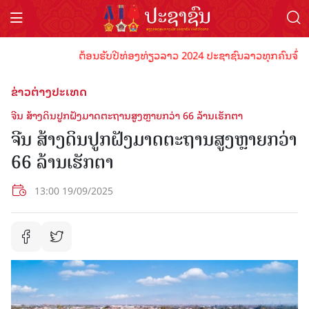
ຕ້ອນຮັບປີທ່ອງທ່ຽວລາວ 2024 ປະຊາຊົນລາວທຸກຄົນຈົ່ງພ້ອມເປ
ຂ່າວຕ່າງປະເທດ
ຈີນ ​​ສ້າງ​ດິນ​ປູກ​ຝັງ​ມາດ​ຕະ​ຖານ​ສູງ​ຫຼາຍກວ່າ 66 ​ລ້ານ​ເຮັກ​ຕາ
ຈີນ ​​ສ້າງ​ດິນ​ປູກ​ຝັງ​ມາດ​ຕະ​ຖານ​ສູງ​ຫຼາຍກວ່າ
66 ​ລ້ານ​ເຮັກ​ຕາ
13:00 19/09/2025