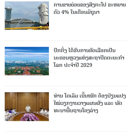
ການຂາຍຍ່ອຍຂອງສິງກະໂປ ຂະຫຍາຍ
ຕົວ 4% ໃນເດືອນມິຖຸນາ
ປັກກິ່ງ ໄດ້ຮັບການຄັດເລືອກເປັນ
ນະຄອນຫຼວງແຫ່ງສະຖາປັດຕະຍະກຳ
ໂລກ ປະຈຳປີ 2029
ທ່ານ ໂຕ​ເລິມ ເນັ້ນໜັກ ຕ້ອງ​ປ່ຽນ​ແປງ​
ໃໝ່​ວຽກ​ງານ​ວາງ​ແຜນ​ຜັງ ແລະ ​ພັດ​
ທະ​ນາ​ພື້ນ​ຖານ​ໂຄງ​ລ່າງ