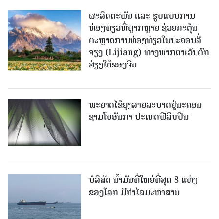
ຜະລິດຕະພັນ ແລະ ຮູບແບບການ
ທ່ອງທ່ຽວທີ່ຫຼາກຫຼາຍ ຊ່ວຍກະຕຸ້ນ
ຕະຫຼາດການທ່ອງທ່ຽວໃນນະຄອນລີ່
ຈຽງ (Lijiang) ທາງພາກຕາເວັນຕົກ
ສ່ຽງໃຕ້ຂອງຈີນ
ພະຍາດໄຂ້ຍຸງລາຍລະບາດຢູ່ນະຄອນ
ຊາມໂບ​ອັນກາ ປະເທດຟີລິບປິນ
ບໍລິສັດ ນ້ຳມັນທີ່ໃຫຍ່ທີ່ສຸດ 8 ແຫ່ງ
ຂອງໂລກ ມີກຳໄລມະຫາສານ