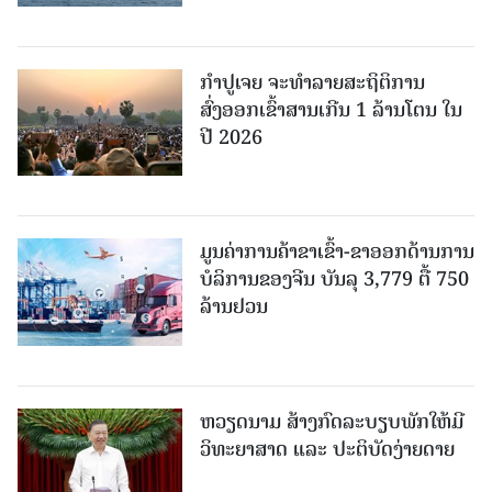
ກຳປູເຈຍ ຈະທຳລາຍສະຖິຕິການ
ສົ່ງອອກເຂົ້າສານເກີນ 1 ລ້ານໂຕນ ໃນ
ປີ 2026
ມູນຄ່າການຄ້າຂາເຂົ້າ-ຂາອອກດ້ານການ
ບໍລິການຂອງຈີນ ບັນລຸ 3,779 ຕື້ 750
ລ້ານຢວນ
ຫວຽດນາມ ສ້າງກົດລະບຽບພັກໃຫ້ມີ
ວິທະຍາສາດ ແລະ ປະຕິບັດງ່າຍດາຍ