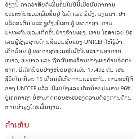
ອ່ຽງນີ້ ຄາດວ່າສືບຕໍ່ເພີ່ມຂຶ້ນໃນປີນີ້ເມື່ອບັນດາການ
ປະທະກັນພວມເພີ່ມຂຶ້ນຢູ່ ໄຮຕີ ແລະ ລີບັງ, ມຽນມາ, ປາ
ແລັດສະຕິນ ແລະ ຊູດັງ.ພິເສດ ຢູ່ ເຂດກາຊາ, ການ
ປະທະກັນພວມເກີດຂຶ້ນຢ່າງຮ້າຍແຮງ. ທ່ານ ໂຣສາເລຍ ບໍຣ
ເລນຜູ້ຊ່ຽວຊານດ້ານສື່ມວນຊົນຂອງ UNICEF ໃຫ້ຮູ້ວ່າ:
ເດັກນ້ອຍ ຢູ່ ເຂດກາຊາພວມຮັບມືກັບສະພາບອາກາດ
ໜາວ, ພະຍາດ ແລະ ຖືກຜົນສະທ້ອນຢ່າງແຮງດ້ານຈິດຕະ
ສາດ. ມີເດັກນ້ອຍຢ່າງໜ້ອຍສຸດແມ່ນ 17,492 ຄົນ ເສຍ
ຊີວິດໃນເກືອບ 15 ເດືອນທີ່ເກີດການປະທະກັນ. ຕາມສະຖິຕິ
ຂອງ UNICEF ແລ້ວ, ມີແມ່ຍິງແລະ ເດັກນ້ອຍປະມານ 96%
ຢູ່ເຂດກາຊາ ບໍ່ສາມາດຕອບສະໜອງຄວາມຕ້ອງການດ້ານ
ທາດບຳລຸງໂດຍພື້ນຖານ.
ຄໍາເຫັນ