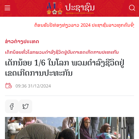
ຕ້ອນຮັບປີທ່ອງທ່ຽວລາວ 2024 ປະຊາຊົນລາວທຸກຄົນຈົ່ງພ້ອມເປ
ຂ່າວຕ່າງປະເທດ
ເດັກນ້ອຍທົ່ວໂລກພວມດຳລົງຊີວິດຢູ່ບັນດາເຂດເກີດການປະທະກັນ
ເດັກນ້ອຍ 1/6 ໃນໂລກ ພວມດຳລົງຊີວິດຢູ່
ເຂດເກີດການປະທະກັນ
09:36 31/12/2024