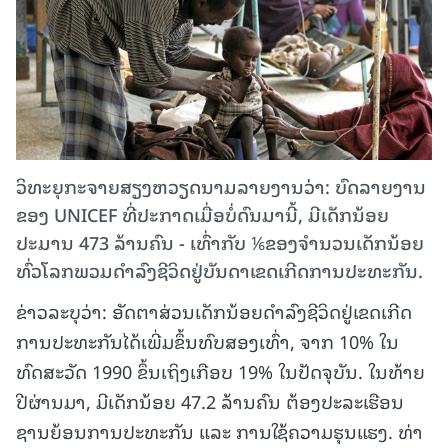
ວິທະຍຸກະຈາຍສຽງຫວຽດນາມລາຍງານວ່າ: ບົດລາຍງານ
ຂອງ UNICEF ທີ່ປະກາດເມື່ອບໍ່ດົນມານີ້, ມີເດັກນ້ອຍ
ປະມານ 473 ລ້ານຄົນ - ເທົ່າກັບ ⅙ຂອງຈຳນວນເດັກນ້ອຍ
ທົ່ວໂລກພວມດຳລົງຊີວິດຢູ່ບັນດາເຂດເກີດການປະທະກັນ.
ຂ່າວລະບຸວ່າ: ອັດຕາສ່ວນເດັກນ້ອຍດຳລົງຊີວິດຢູ່ເຂດເກີດ
ການປະທະກັນໄດ້ເພີ່ມຂຶ້ນທົບສອງເທົ່າ, ຈາກ 10% ໃນ
ທົດສະວັດ 1990 ຂຶ້ນເຖິງເກືອບ 19% ໃນປັດຈຸບັນ. ໃນທ້າຍ
ປີຜ່ານມາ, ມີເດັກນ້ອຍ 47.2 ລ້ານຄົນ ຕ້ອງປະລະເຮືອນ
ຊານຍ້ອນການປະທະກັນ ແລະ ການໃຊ້ຄວາມຮຸນແຮງ. ທ່າ