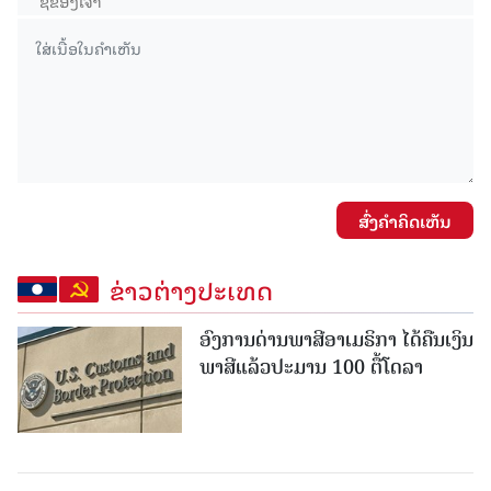
ສົ່ງຄໍາຄິດເຫັນ
ຂ່າວຕ່າງປະເທດ
ອົງການດ່ານພາສີອາເມຣິກາ ໄດ້ຄືນເງິນ
ພາສີແລ້ວປະມານ 100 ຕື້ໂດລາ