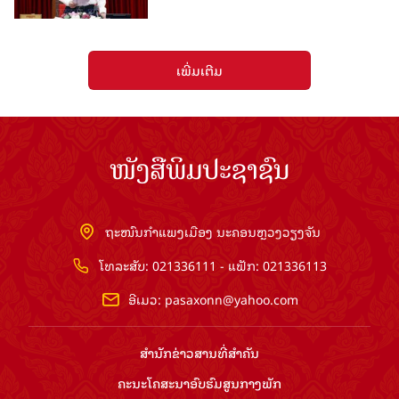
ເພີ່ມເຕີມ
ໜັງສືພິມປະຊາຊົນ
ຖະໜົນກຳແພງເມືອງ ນະຄອນຫຼວງວຽງຈັນ
ໂທລະສັບ: 021336111 - ແຟັກ: 021336113
ອີເມວ:
pasaxonn@yahoo.com
ສຳ​ນັກ​ຂ່າວ​ສານ​ທີ່​ສຳ​ຄັນ​
ຄະນະໂຄສະນາອົບຮົມ​ສູນ​ກາງ​ພັກ