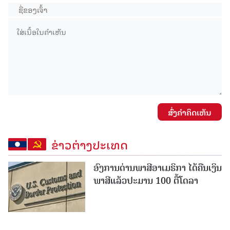
ສົ່ງຄໍາຄິດເຫັນ
ຂ່າວຕ່າງປະເທດ
ອົງການດ່ານພາສີອາເມຣິກາ ໄດ້ຄືນເງິນ
ພາສີແລ້ວປະມານ 100 ຕື້ໂດລາ