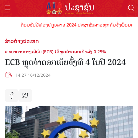
ຕ້ອນຮັບປີທ່ອງທ່ຽວລາວ 2024 ປະຊາຊົນລາວທຸກຄົນຈົ່ງພ້ອມເປັນເຈົ້າ
ຂ່າວຕ່າງປະເທດ
ທະນາຄານກາງເອີຣົບ (ECB) ໄດ້ຫຼຸດຄ່າດອກເບ້ຍລົງ 0.25%.
ECB ຫຼຸດຄ່າດອກເບ້ຍຄັ້ງທີ 4 ໃນປີ 2024
14:27 16/12/2024