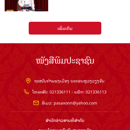
ເພີ່ມເຕີມ
ໜັງສືພິມປະຊາຊົນ
ຖະໜົນກຳແພງເມືອງ ນະຄອນຫຼວງວຽງຈັນ
ໂທລະສັບ: 021336111 - ແຟັກ: 021336113
ອີເມວ:
pasaxonn@yahoo.com
ສຳ​ນັກ​ຂ່າວ​ສານ​ທີ່​ສຳ​ຄັນ​
ຄະນະໂຄສະນາອົບຮົມ​ສູນ​ກາງ​ພັກ