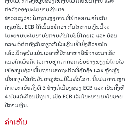
ເງິນເຟີ້, ກຳລັງໜູນຂອງໄພເງິນເຟີ້ໂດຍພື້ນຖານ ແລະ
ກຳລັງຂອງນະໂຍບາຍເງິນຕາ.
ຂ່າວລະບູວ່າ: ໃນຖະແຫຼງການທີ່ຍົກອອກມາໃນວັນ
ດຽວກັນ, ECB ໄດ້ເນັ້ນໜັກວ່າ ກົນໄກການເງິນນີ້ຈະ
ໂຍະຍານນະໂຍບາຍປີການເງິນໃນປີນີ້ໂດຍໄວ ແລະ ຍ້ອນ
ຄວາມວິຕົກກັງວົນກ່ຽວກັບໄພເງິນເຟີ້ເບິ່ງຄືວ່າໝົດ
ແລ້ວ,ປັດຈຸບັນແມ່ນເວລາທີ່ປຶກສາຫາລືພິຈາລະນາເຮັດ
ແນວໃດເພື່ອຄິດໄລ່ການຫຼຸດຄ່າດອກເບ້ຍຢ່າງພຽງພໍໂດຍໄວ
ເພື່ອໜູນຊ່ວຍພື້ນຖານເສດຖະກິດທີ່ຊັກຊ້າ ແລະ ຫຼ້າຫຼັງ
ເມື່ອທຽບໃສ່ກັບບັນດາຄູ່ຮ່ວມມືໃນທົ່ວໂລກ. ນີ້ແມ່ນການຫຼຸດ
ຄ່າດອກເບ້ຍຄັ້ງທີ 3 ຢ່າງຕໍ່ເນື່ອງຂອງ ECB ແລະ ເປັນຄັ້ງທີ
4 ນັບແຕ່ເດືອນມິຖຸນາ, ເມື່ອ ECB ເລີ່ມໂຍະຍານນະໂຍບາຍ
ປີການເງິນ.
ຄໍາເຫັນ