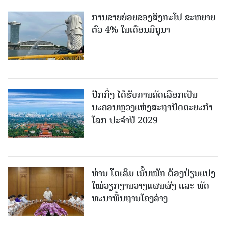
ການຂາຍຍ່ອຍຂອງສິງກະໂປ ຂະຫຍາຍ
ຕົວ 4% ໃນເດືອນມິຖຸນາ
ປັກກິ່ງ ໄດ້ຮັບການຄັດເລືອກເປັນ
ນະຄອນຫຼວງແຫ່ງສະຖາປັດຕະຍະກຳ
ໂລກ ປະຈຳປີ 2029
ທ່ານ ໂຕ​ເລິມ ເນັ້ນໜັກ ຕ້ອງ​ປ່ຽນ​ແປງ​
ໃໝ່​ວຽກ​ງານ​ວາງ​ແຜນ​ຜັງ ແລະ ​ພັດ​
ທະ​ນາ​ພື້ນ​ຖານ​ໂຄງ​ລ່າງ