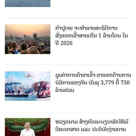
ກຳປູເຈຍ ຈະທຳລາຍສະຖິຕິການ
ສົ່ງອອກເຂົ້າສານເກີນ 1 ລ້ານໂຕນ ໃນ
ປີ 2026
ມູນຄ່າການຄ້າຂາເຂົ້າ-ຂາອອກດ້ານການ
ບໍລິການຂອງຈີນ ບັນລຸ 3,779 ຕື້ 750
ລ້ານຢວນ
ຫວຽດນາມ ສ້າງກົດລະບຽບພັກໃຫ້ມີ
ວິທະຍາສາດ ແລະ ປະຕິບັດງ່າຍດາຍ