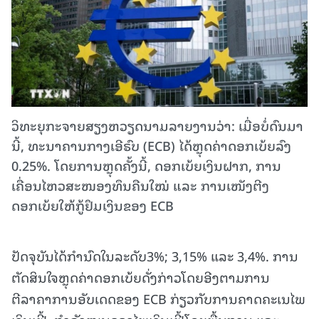
ວິທະຍຸກະຈາຍສຽງຫວຽດນາມລາຍງານວ່າ: ເມື່ອບໍ່ດົນມາ
ນີ້, ທະນາຄານກາງເອີຣົບ (ECB) ໄດ້ຫຼຸດຄ່າດອກເບ້ຍລົງ
0.25%. ໂດຍການຫຼຸດຄັ້ງນີ້, ດອກເບ້ຍເງິນຝາກ, ການ
ເຄື່ອນໄຫວສະໜອງທຶນຄືນໃໝ່ ແລະ ການເໜັງຕີງ
ດອກເບ້ຍໃຫ້ກູ້ຢຶມເງິນຂອງ ECB
ປັດຈຸບັນໄດ້ກໍານົດໃນລະດັບ3%; 3,15% ແລະ 3,4%. ການ
ຕັດສິນໃຈຫຼຸດຄ່າດອກເບ້ຍດັ່ງກ່າວໂດຍອີງຕາມການ
ຕີລາຄາການອັບເດດຂອງ ECB ກ່ຽວກັບການຄາດຄະເນໄພ