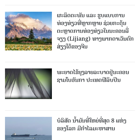
ຜະລິດຕະພັນ ແລະ ຮູບແບບການ
ທ່ອງທ່ຽວທີ່ຫຼາກຫຼາຍ ຊ່ວຍກະຕຸ້ນ
ຕະຫຼາດການທ່ອງທ່ຽວໃນນະຄອນລີ່
ຈຽງ (Lijiang) ທາງພາກຕາເວັນຕົກ
ສ່ຽງໃຕ້ຂອງຈີນ
ພະຍາດໄຂ້ຍຸງລາຍລະບາດຢູ່ນະຄອນ
ຊາມໂບ​ອັນກາ ປະເທດຟີລິບປິນ
ບໍລິສັດ ນ້ຳມັນທີ່ໃຫຍ່ທີ່ສຸດ 8 ແຫ່ງ
ຂອງໂລກ ມີກຳໄລມະຫາສານ