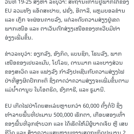
ວັນທີ 19-25 ສິງຫາ ລະບຸວ່າ: ສະຖານະການຢູ່ພາກໃຕ້ຂອງ
EU ລວມທັງ ແອັດສະປາຍ, ຝຣັ່ງ, ອີຕາລີ, ແຫຼມບອລຂ່ານ
ແລະ ເກຼັກ ຈະຜ່ອນຄາຍລົງ, ແຕ່ລະດັບຄວາມສ່ຽງຢູ່ເຂດ
ພາກເໜືອ ແລະ ຕາເວັນຕົກສ່ຽງເໜືອຂອງທະວີບມີທ່າ
ອ່ຽງເພີ່ມຂຶ້ນ.
ຂ່າວລະບຸວ່າ: ອຽກລັງ, ອັງກິດ, ແບນຊິກ, ໂຮນລັງ, ພາກ
ເໜືອຂອງເຢຍລະມັນ, ໂປໂລຍ, ດານມາກ ແລະບາງສ່ວນ
ຂອງສະວິດ ແລະ ແຟງລັງ ກໍາລັງປະເຊີນກັບຄວາມສ່ຽງໄຟ
ປ່າທີ່ສູງຜິດປົກກະຕິ ຊຶ່ງຄາດວ່າຄວາມສ່ຽງຈະເພີ່ມຂຶ້ນຕາມ
ແມ່ນໍ້າດານູບ ໃນໂອຕຣິດ, ຮົງກາຣີ, ແລະ ຣູມານີ.
EU ເກີດໄຟປ່າໂດຍສະເລ່ຍຫຼາຍກວ່າ 60,000 ຄັ້ງຕໍ່ປີ ຊຶ່ງ
ທໍາລາຍພື້ນທີ່ປະມານ 500,000 ເຮັກຕາ, ເກືອບສອງເທົ່າ
ຂອງພື້ນທີ່ລຸກຊຳບວກ ແລະ ໄດ້ເຮັດໃຫ້ມີຜູ້ບາດເຈັບ ຫຼື ເສຍ
ຊີວິດ ແລະ ສ້າງຄວາມເສຍຫາຍທາງເສດຖະກິດປະມານ 2