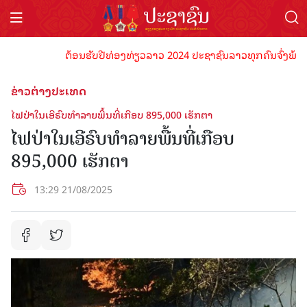
ຕ້ອນຮັບປີທ່ອງທ່ຽວລາວ 2024 ປະຊາຊົນລາວທຸກຄົນຈົ່ງພ້ອມເປັນເ
ຂ່າວຕ່າງປະເທດ
ໄຟປ່າໃນເອີຣົບທຳລາຍພື້ນທີ່ເກືອບ 895,000 ເຮັກຕາ
ໄຟປ່າໃນເອີຣົບທຳລາຍພື້ນທີ່ເກືອບ
895,000 ເຮັກຕາ
13:29 21/08/2025