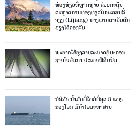
ທ່ອງທ່ຽວທີ່ຫຼາກຫຼາຍ ຊ່ວຍກະຕຸ້ນ
ຕະຫຼາດການທ່ອງທ່ຽວໃນນະຄອນລີ່
ຈຽງ (Lijiang) ທາງພາກຕາເວັນຕົກ
ສ່ຽງໃຕ້ຂອງຈີນ
ພະຍາດໄຂ້ຍຸງລາຍລະບາດຢູ່ນະຄອນ
ຊາມໂບ​ອັນກາ ປະເທດຟີລິບປິນ
ບໍລິສັດ ນ້ຳມັນທີ່ໃຫຍ່ທີ່ສຸດ 8 ແຫ່ງ
ຂອງໂລກ ມີກຳໄລມະຫາສານ