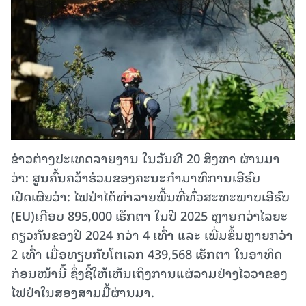
ຂ່າວຕ່າງປະເທດລາຍງານ ໃນວັນທີ 20 ສິງຫາ ຜ່ານມາ
ວ່າ: ສູນຄົ້ນຄວ້າຮ່ວມຂອງຄະນະກຳມາທິການເອີຣົບ
ເປີດເຜີຍວ່າ: ໄຟປ່າໄດ້ທໍາລາຍພື້ນທີ່ທົ່ວສະຫະພາບເອີຣົບ
(EU)ເກືອບ 895,000 ເຮັກຕາ ໃນປີ 2025 ຫຼາຍກວ່າໄລຍະ
ດຽວກັນຂອງປີ 2024 ກວ່າ 4 ເທົ່າ ແລະ ເພີ່ມຂຶ້ນຫຼາຍກວ່າ
2 ເທົ່າ ເມື່ອທຽບກັບໂຕເລກ 439,568 ເຮັກຕາ ໃນອາທິດ
ກ່ອນໜ້ານີ້ ຊຶ່ງຊີ້ໃຫ້ເຫັນເຖິງການແຜ່ລາມຢ່າງໄວວາຂອງ
ໄຟປ່າໃນສອງສາມມື້ຜ່ານມາ.