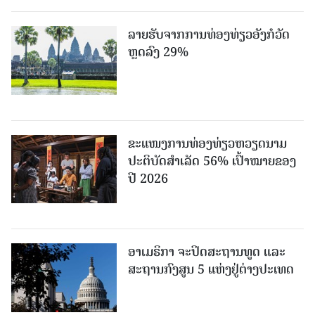
ລາຍຮັບຈາກການທ່ອງທ່ຽວອັງກໍວັດ
ຫຼດລົງ 29%
ຂະ​ແໜງ​ການ​ທ່ອງ​ທ່ຽວຫວຽດນາມ ​
ປະ​ຕິ​ບັດ​ສຳ​ເລັດ 56% ເປົ້າ​ໝາຍຂອງ
ປີ 2026
ອາເມຣິກາ ຈະປິດສະຖານທູດ ແ​ລະ
ສະຖານກົງສູນ 5 ແຫ່ງ​ຢູ່​ຕ່າງ​ປະ​ເທດ