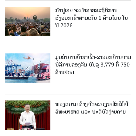
ກຳປູເຈຍ ຈະທຳລາຍສະຖິຕິການ
ສົ່ງອອກເຂົ້າສານເກີນ 1 ລ້ານໂຕນ ໃນ
ປີ 2026
ມູນຄ່າການຄ້າຂາເຂົ້າ-ຂາອອກດ້ານການ
ບໍລິການຂອງຈີນ ບັນລຸ 3,779 ຕື້ 750
ລ້ານຢວນ
ຫວຽດນາມ ສ້າງກົດລະບຽບພັກໃຫ້ມີ
ວິທະຍາສາດ ແລະ ປະຕິບັດງ່າຍດາຍ