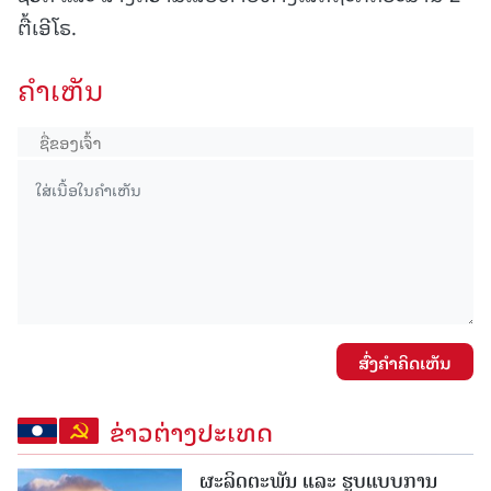
ຕື້ເອີໂຣ.
ຄໍາເຫັນ
ສົ່ງຄໍາຄິດເຫັນ
ຂ່າວຕ່າງປະເທດ
ຜະລິດຕະພັນ ແລະ ຮູບແບບການ