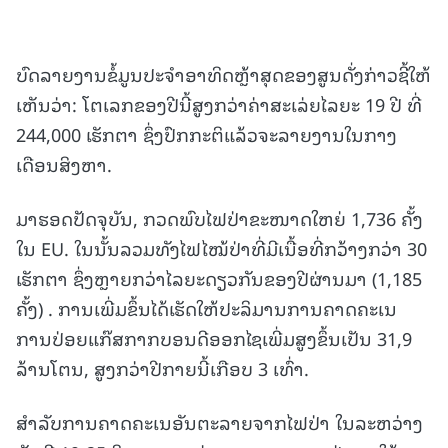
ບົດລາຍງານຂໍ້ມູນປະຈໍາອາທິດຫຼ້າສຸດຂອງສູນດັ່ງກ່າວຊີ້ໃຫ້
ເຫັນວ່າ: ໂຕເລກຂອງປີນີ້ສູງກວ່າຄ່າສະເລ່ຍໄລຍະ 19 ປີ ທີ່
244,000 ເຮັກຕາ ຊຶ່ງປົກກະຕິແລ້ວຈະລາຍງານໃນກາງ
ເດືອນສິງຫາ.
ມາຮອດປັດຈຸບັນ, ກວດພົບໄຟປ່າຂະໜາດໃຫຍ່ 1,736 ຄັ້ງ
ໃນ EU. ໃນນັ້ນລວມທັງໄຟໄໝ້ປ່າທີ່ມີເນື້ອທີ່ກວ້າງກວ່າ 30
ເຮັກຕາ ຊຶ່ງຫຼາຍກວ່າໄລຍະດຽວກັນຂອງປີຜ່ານມາ (1,185
ຄັ້ງ) . ການເພີ່ມຂຶ້ນໄດ້ເຮັດໃຫ້ປະລິມານການຄາດຄະເນ
ການປ່ອຍແກ໊ສກາກບອນດີອອກໄຊເພີ່ມສູງຂຶ້ນເປັນ 31,9
ລ້ານໂຕນ, ສູງກວ່າປີກາຍນີ້ເກືອບ 3 ເທົ່າ.
ສຳລັບການຄາດຄະເນອັນຕະລາຍຈາກໄຟປ່າ ໃນລະຫວ່າງ