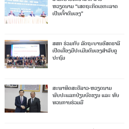
ຫວຽດນາມ “ເສດຖະກິດເອກະລາດ
ເປັນເຈົ້າຕົນເອງ”
ສສກ ຮ່ວມກັບ ລັດຖະບານອົສຕຣາລີ
ເປີດເຄື່ອງມືປະເມີນຕົນເອງສຳລັບຄູ
ປະຖົມ
ສະພາທິດສະດີລາວ-ຫວຽດນາມ
ພົບປະແລກປ່ຽນບົດຮຽນ ແລະ ທົບ
ທວນການຮ່ວມມື