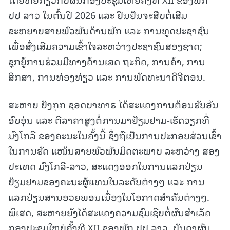
ປປ ລາວ ໃນຕົ້ນປີ 2026 ແລະ ຢືນຢັນຈະສືບຕໍ່ເສີມ
ຂະຫຍາຍສາຍພົວພັນດ້ານພັກ ແລະ ການທູດປະຊາຊົນ
ເພື່ອສົ່ງເສີມຄວາມເຂົ້າໃຈລະຫວ່າງປະຊາຊົນສອງຊາດ;
ຊຸກຍູ້ການຮ່ວມມືທາງດ້ານເສດ ຖະກິດ, ການຄ້າ, ການ
ສຶກສາ, ການທ່ອງທ່ຽວ ແລະ ການພັດທະນາດີຈີຕອນ.
ສະຫາຍ ຢັງກຸກ ຊອດບາທາຣ ໄດ້ສະແດງການຕ້ອນຮັບອັນ
ອົບອຸ່ນ ແລະ ຕີລາຄາສູງຕໍ່ການມາຢ້ຽມຢາມ-ເຮັດວຽກທີ່
ມົງໂກລີ ຂອງຄະນະໃນຄັ້ງນີ້ ຊຶ່ງຖືເປັນການປະກອບສ່ວນເຂົ້າ
ໃນການຮັດ ແໜ້ນສາຍພົວພັນມິດຕະພາບ ລະຫວ່າງ ສອງ
ປະເທດ ມົງໂກລີ-ລາວ, ສະແດງອອກໃນການແລກປ່ຽນ
ຢ້ຽມຢາມຂອງຄະນະຜູ້ແທນໃນລະດັບຕ່າງໆ ແລະ ການ
ແລກປ່ຽນສານອວຍພອນເນື່ອງໃນໂອກາດສໍາຄັນຕ່າງໆ.
ພິເສດ, ສະຫາຍຍັງໄດ້ສະແດງຄວາມຊົມເຊີຍຕໍ່ຜົນສໍາເລັດ
ກອງປະຊຸມໃຫຍ່ຄັ້ງທີ XII ຂອງພັກ ປປ ລາວ, ບັນດາຜົນ