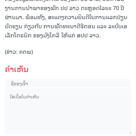
ງານການນໍາພາຂອງພັກ ປປ ລາວ ຕະຫຼອດໄລຍະ 70 ປີ
ຜ່ານມາ. ພ້ອມທັງ, ສະແດງຄວາມຍິນດີໃນການແລກປ່ຽນ
ບົດຮຽນ ກ່ຽວກັບ ການພັັດທະນາດີຈີຕອນ ແລະ ລະບົບເອ
ເລັກໂຕຣນິກ ຂອງມົງໂກລີ ໃຫ້ແກ່ ສປປ ລາວ.
(ຂ່າວ: ຄຕພ)
ຄໍາເຫັນ