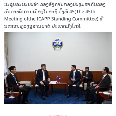
ປະຊຸມຄະນະປະຈໍາ ຂອງອົງການກອງປະຊຸມສາກົນຂອງ
ບັນດາພັກການເມືອງໃນອາຊີ ຄັ້ງທີ 45(The 45th
Meeting ofthe ICAPP Standing Committee) ທີ່
ນະຄອນຫຼວງອູລານບາຕໍ ປະເທດມົງໂກລີ.