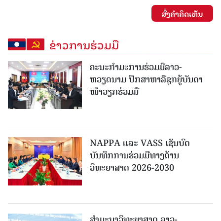
ສົ່ງຄໍາຄິດເຫັນ
ຂ່າວການຮ່ວມມື
ຄະນະກໍາມະການຮ່ວມມືລາວ-
ຫວຽດນາມ ປຶກສາຫາລືຊຸກຍູ້ບັນດາ
ໜ້າວຽກຮ່ວມມື
NAPPA ແລະ VASS ເຊັນບົດ
ບັນທຶກການຮ່ວມມືທາງດ້ານ
ວິທະຍາສາດ 2026-2030
ສຳມະນາວິທະຍາສາດ ລາວ-