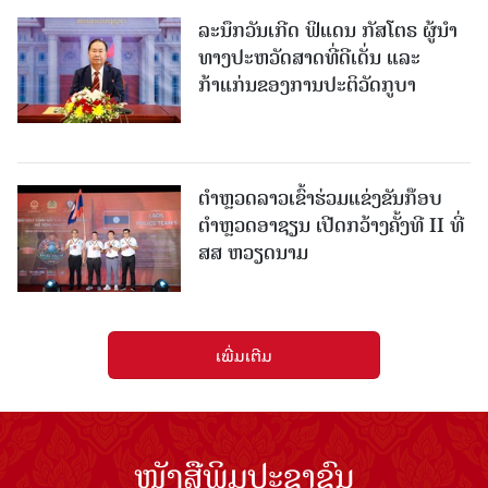
ລະນຶກວັນເກີດ ຟິແດນ ກັສໂຕຣ ຜູ້ນຳ
ທາງປະຫວັດສາດທີ່ດີເດັ່ນ ແລະ
ກ້າແກ່ນຂອງການປະຕິວັດກູບາ
ຕຳຫຼວດລາວເຂົ້າຮ່ວມແຂ່ງຂັນກ໊ອບ
ຕຳຫຼວດອາຊຽນ ເປີດກວ້າງຄັ້ງທີ II ທີ່
ສສ ຫວຽດນາມ
ເພີ່ມເຕີມ
ໜັງສືພິມປະຊາຊົນ