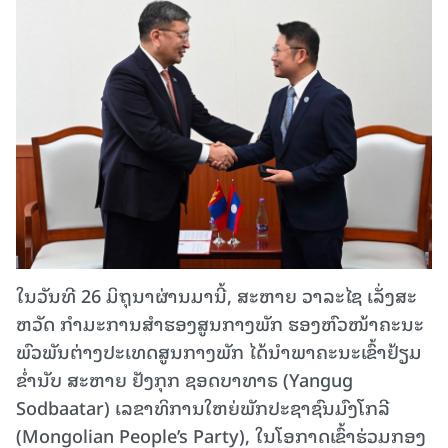
ໃນວັນທີ 26 ມິຖຸນາຜ່ານມານີ້, ສະຫາຍ ວາລະໄຊ ເລັ່ງສະ
ຫວັດ ກຳມະການສໍາຮອງສູນກາງພັກ ຮອງຫົວໜ້າຄະນະ
ພົວພັນຕ່າງປະເທດສູນກາງພັກ ໄດ້ນຳພາຄະນະເຂົ້າຢ້ຽມ
ຂໍ່ານັບ ສະຫາຍ ຢັງກຸກ ຊອດບາທາຣ (Yangug
Sodbaatar) ເລຂາທິການໃຫຍ່ພັກປະຊາຊົນມົງໂກລີ
(Mongolian People’s Party), ໃນໂອກາດເຂົ້າຮ່ວມກອງ