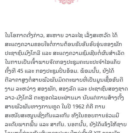
ໃນໂອກາດດັ່ງກ່າວ, ສະຫາຍ ວາລະໄຊ ເລັ່ງສະຫວັດ ໄດ້
ສະແດງຄວາມຂອບໃຈຕໍ່ການຕ້ອນຮັບອັນອົບອຸ່ນຂອງພັກ
ປະຊາຊົນມົງໂກລີ ແລະ ສະແດງຄວາມຊົມເຊີຍຕໍ່ຜົນສໍາເລັດ
ໃນການເປັນເຈົ້າພາບຈັດກອງປະຊຸມຄະນະປະຈໍາໄອແຄັບ
ຄັ້ງທີ 45 ແລະ ກອງປະຊຸມປິ່ນອ້ອມ. ພ້ອມນັ້ນ, ຍັງໄດ້
ຕີລາຄາສູງຕໍ່ສາຍພົວພັນມິດຕະພາບທີ່ເປັນມູນເຊື້ອອັນດີ
ງາມ ລະຫວ່າງ ສອງພັກ, ສອງລັດ ແລະ ປະຊາຊົນສອງຊາດ
ລາວ-ມົງໂກລີ ຕະຫຼອດໄລຍະຜ່ານມາ ນັບແຕ່ການສ້າງຕັ້ງ
ສາຍພົວພັນທາງການທູດ ໃນປີ 1962 ກໍຄື ການ
ສະໜັບສະໜູນເຊິ່ງກັນແລະກັນ ທັງໃນຂອບການຮ່ວມມື
ລະດັບພາກພື້ນ ແລະ ສາກົນ. ນອກນັ້ນ, ຍັງໄດ້ແຈ້ງໃຫ້ຊາບ
ໂດຍຫຍໍ້ກ່ຽວກັບຜົນກອງປະຊຸມໃຫຍ່ຄັ້ງທີ XII ຂອງພັກ