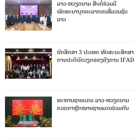
ລາວ-ຫວຽດ​ນາມ ສືບ​ຕໍ່​ຮ່ວມ​ມື
ພັດທະນາບຸກຄະລາກອນສື່ມວນຊົນ
ລາວ
ນັກສຶກສາ 3 ປະເທດ ທັດ​ສະ​ນະ​ສຶກ​ສາ
ການປະຕິບັດວຽກຂອງອົງການ IFAD
ທະຫານຊາຍເເດນ ລາວ-ຫວຽດນາມ
ກວດກາຫຼັກໝາຍຊາຍແດນຮ່ວມກັນ