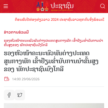
ຕ້ອນຮັບປີທ່ອງທ່ຽວລາວ 2024 ປະຊາຊົນລາວທຸກຄົນຈົ່ງພ້ອມເປັນເຈົ້າພາ
ຂ່າວການຮ່ວມມື
ຮອງຫົວໜ້າຄະນະພົວພັນຕ່າງປະເທດສູນກາງພັກ ເຂົ້າຢ້ຽມຂໍ່ານັບການນຳ
ຂັ້ນສູງຂອງ ພັກປະຊາຊົນມົງໂກລີ
ຮອງຫົວໜ້າຄະນະພົວພັນຕ່າງປະເທດ
ສູນກາງພັກ ເຂົ້າຢ້ຽມຂໍ່ານັບການນຳຂັ້ນສູງ
ຂອງ ພັກປະຊາຊົນມົງໂກລີ
14:00 29/06/2026