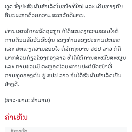
ທູດ ຈົ່ງປະສົບຜົນສຳເລັດໃນໜ້າທີ່ໃໝ່ ແລະ ເດີນທາງກັບ
ຄືນປະເທດດ້ວຍຄວາມສະຫວັດດີພາບ.
ທ່ານເອກອັກຄະລັດຖະທູດ ກໍໄດ້ສະແດງຄວາມຂອບໃຈຕໍ່
ການຕ້ອນຮັບອັນອົບອຸ່ນ ຂອງທ່ານຮອງປະທານປະເທດ
ແລະ ສະແດງຄວາມຂອບໃຈ ຕໍ່ລັດຖະບານ ສປປ ລາວ ກໍຄື
ພາກສ່ວນກ່ຽວຂ້ອງຂອງລາວ ທີ່ໄດ້ໃຫ້ການສະໜັບສະໜູນ
ແລະ ການຮ່ວມມື ຕະຫຼອດໄລຍະການປະຕິບັດໜ້າທີ່
ການທູດຂອງຕົນ ຢູ່ ສປປ ລາວ ຈົນໄດ້ຮັບຜົນສໍາເລັດເປັນ
ຢ່າງດີ.
(ຂ່າວ-ພາບ: ສຳນານ)
ຄໍາເຫັນ