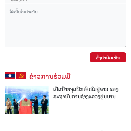
ສົ່ງຄໍາຄິດເຫັນ
ຂ່າວການຮ່ວມມື
ເປີດປ້າຍຈຸດຝຶກອົບຮົມຢູ່ລາວ ຂອງ
ສະຖາບັນການຊ່າງແຂວງຢູນນານ