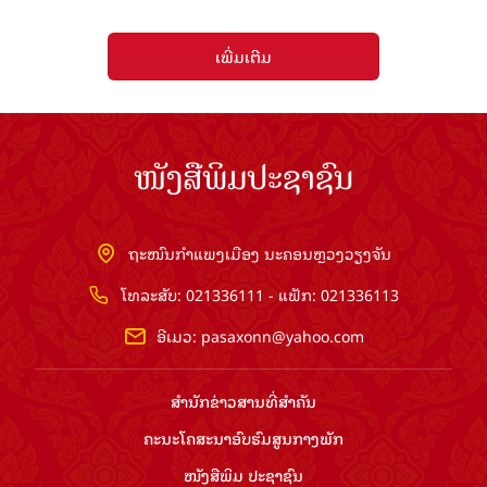
ເພີ່ມເຕີມ
ໜັງສືພິມປະຊາຊົນ
ຖະໜົນກຳແພງເມືອງ ນະຄອນຫຼວງວຽງຈັນ
ໂທລະສັບ: 021336111 - ແຟັກ: 021336113
ອີເມວ:
pasaxonn@yahoo.com
ສຳ​ນັກ​ຂ່າວ​ສານ​ທີ່​ສຳ​ຄັນ​
ຄະນະໂຄສະນາອົບຮົມ​ສູນ​ກາງ​ພັກ
ໜັງສືພິມ ປະ​ຊາ​ຊົນ