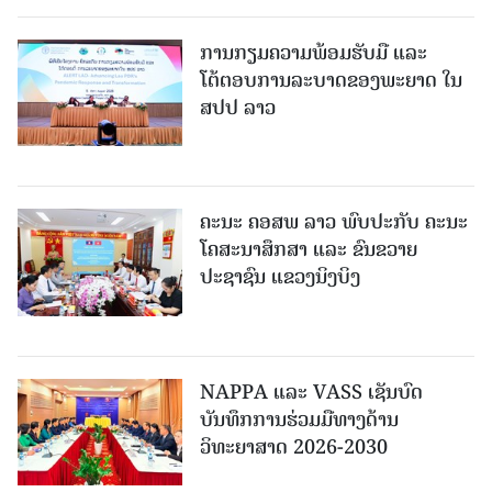
ການກຽມຄວາມພ້ອມຮັບມື ແລະ
ໂຕ້ຕອບການລະບາດຂອງພະຍາດ ໃນ
ສປປ ລາວ
ຄະນະ ຄອສພ ລາວ ພົບປະກັບ ຄະນະ
ໂຄສະນາສຶກສາ ແລະ ຂົນຂວາຍ
ປະຊາຊົນ ແຂວງນິງບິງ
NAPPA ແລະ VASS ເຊັນບົດ
ບັນທຶກການຮ່ວມມືທາງດ້ານ
ວິທະຍາສາດ 2026-2030