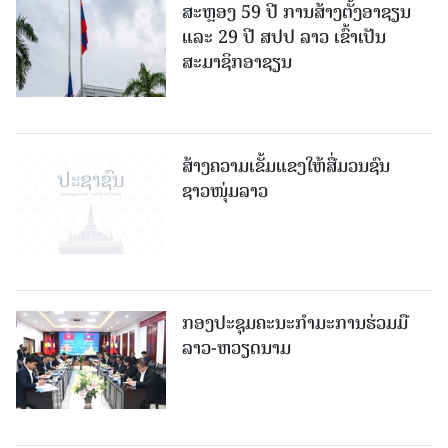
ສະຫຼອງ 59 ປີ ການສ້າງຕັ້ງອາຊຽນ
ແລະ 29 ປີ ສປປ ລາວ ເຂົ້າເປັນ
ສະມາຊິກອາຊຽນ
ສ້າງຄວາມເຂັ້ມແຂງໃຫ້ສື່ມວນຊົນ
ຊາວໜຸ່ມລາວ
ກອງປະຊຸມຄະນະກຳມະການຮ່ວມມື
ລາວ-ຫວຽດນາມ