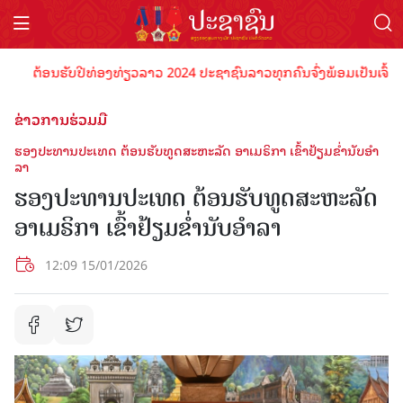
ຕ້ອນຮັບປີທ່ອງທ່ຽວລາວ 2024 ປະຊາຊົນລາວທຸກຄົນຈົ່ງພ້ອມເປັນເຈົ້າພາບທີ
ຂ່າວການຮ່ວມມື
ຮອງປະທານປະເທດ ຕ້ອນຮັບທູດສະຫະລັດ ອາເມຣິກາ ເຂົ້າຢ້ຽມຂໍ່ານັບອໍາ
ລາ
ຮອງປະທານປະເທດ ຕ້ອນຮັບທູດສະຫະລັດ
ອາເມຣິກາ ເຂົ້າຢ້ຽມຂໍ່ານັບອໍາລາ
12:09 15/01/2026