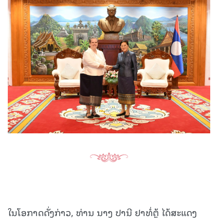
ໃນໂອກາດດັ່ງກ່າວ, ທ່ານ ນາງ ປານີ ຢາທໍ່ຕູ້ ໄດ້ສະແດງ