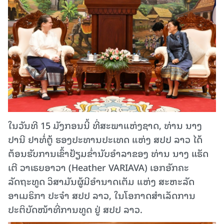
ໃນວັນທີ 15 ມັງກອນນີ້ ທີ່ສະພາແຫ່ງຊາດ, ທ່ານ ນາງ
ປານີ ຢາທໍ່ຕູ້ ຮອງປະທານປະເທດ ແຫ່ງ ສປປ ລາວ ໄດ້
ຕ້ອນຮັບການເຂົ້າຢ້ຽມຂໍ່ານັບອໍາລາຂອງ ທ່ານ ນາງ ແຮັດ
ເຕີ ວາເຣຍອາວາ (Heather VARIAVA) ເອກອັກຄະ
ລັດຖະທູດ ວິສາມັນຜູ້ມີອໍານາດເຕັມ ແຫ່ງ ສະຫະລັດ
ອາເມຣິກາ ປະຈໍາ ສປປ ລາວ, ໃນໂອກາດສໍາເລັດການ
ປະຕິບັດໜ້າທີ່ການທູດ ຢູ່ ສປປ ລາວ.