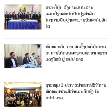
ລາວ-ຍີ່ປຸ່ນ ລົງນາມເອກະສານ
ແລກປ່ຽນສະບັບປັບປຸງສໍາລັບ
ໂຄງການປັບປຸງສະໜາມບິນສາກົນວັດ
ໄຕ
ທົບທວນຄືນ ການຈັດຕັ້ງປະຕິບັດມາດ
ຕະການໂຕ້ຕອບສະພາບພະຍາດໝາກ
ແດງໃຫຍ່ ຢູ່ ສປປ ລາວ
ຊາວໜຸ່ມ 3 ປະເທດນຳສະເໜີວິທີການ
ພັດທະນາກະສິກຳແບບຍືນຍົງ ໃນ
ສປປ ລາວ