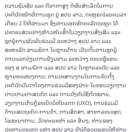
ຄວາມຊົມເຊີຍ ແລະ ຕີລາຄາສູງ ຕໍ່ຜົນສໍາເລັດໃນການ
ປະຕິບັດໜ້າທີ່ການທູດ ຢູ່ ສປປ ລາວ, ຕະຫຼອດໄລຍະເວລາ
ເກືອບ 2 ປີທີ່ຜ່ານມາ ຊຶ່ງທ່ານເອກອັກຄະລັດຖະທູດ ໄດ້
ປະກອບສ່ວນຢ່າງຫ້າວຫັນເຂົ້າໃນວຽກງານສົ່ງເສີມ ແລະ
ຊຸກຍູ້ການພົວພັນຮ່ວມມື ລະຫວ່າງ ສປປ ລາວ ແລະ
ສະຫະລັດ ອາເມຣິກາ ໃນຫຼາຍດ້ານ ເປັນຕົ້ນການຊຸກຍູ້
ການແລກປ່ຽນການຢ້ຽມຢາມ ລະຫວ່າງ ຄະນະຜູ້ແທນ
ຂອງ ສ ອາເມຣິກາ ແລະ ສປປ ລາວ ໃນຫຼາຍລະດັບ ແລະ
ຫຼາຍຂະແໜງການ; ການປະສານງານໃນການຈັດຕັ້ງ
ປະຕິບັດບັນດາໂຄງການຮ່ວມມືສອງຝ່າຍ ໃນຂອບວຽກງານ
ປາບປາມຢາເສບຕິດ ແລະ ການບັງຄັບໃຊ້ກົດໝາຍ,
ວຽກງານເກັບກູ້ລະເບີດບໍ່ທັນແຕກ (UXO), ການຮ່ວມມື
ດ້ານເສດຖະກິດ-ການຄ້າ, ການສຶກສາ, ສາທາລະນະສຸກ,
ໂພຊະນາການ, ວັດທະນະທໍາ ແລະ ອື່ນໆ, ທ່ານຮອງ
ປະທານປະເທດ ແຫ່ງ ສປປ ລາວ ຍັງໄດ້ອວຍພອນໃຫ້ທ່ານ