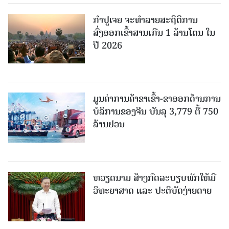
ກຳປູເຈຍ ຈະທຳລາຍສະຖິຕິການ
ສົ່ງອອກເຂົ້າສານເກີນ 1 ລ້ານໂຕນ ໃນ
ປີ 2026
ມູນຄ່າການຄ້າຂາເຂົ້າ-ຂາອອກດ້ານການ
ບໍລິການຂອງຈີນ ບັນລຸ 3,779 ຕື້ 750
ລ້ານຢວນ
ຫວຽດນາມ ສ້າງກົດລະບຽບພັກໃຫ້ມີ
ວິທະຍາສາດ ແລະ ປະຕິບັດງ່າຍດາຍ