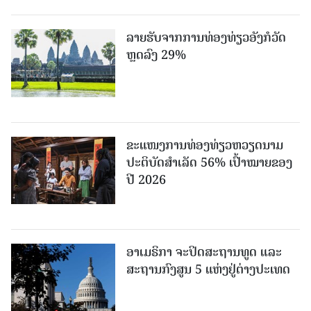
ລາຍຮັບຈາກການທ່ອງທ່ຽວອັງກໍວັດ
ຫຼດລົງ 29%
ຂະ​ແໜງ​ການ​ທ່ອງ​ທ່ຽວຫວຽດນາມ ​
ປະ​ຕິ​ບັດ​ສຳ​ເລັດ 56% ເປົ້າ​ໝາຍຂອງ
ປີ 2026
ອາເມຣິກາ ຈະປິດສະຖານທູດ ແ​ລະ
ສະຖານກົງສູນ 5 ແຫ່ງ​ຢູ່​ຕ່າງ​ປະ​ເທດ