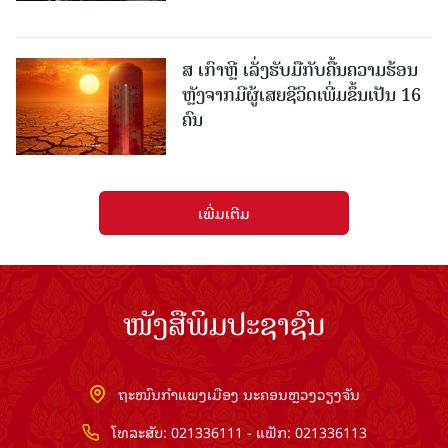
ສ ເກົາຫຼີ ເລັ່ງຮັບມືກັບຄື້ນຄວາມຮ້ອນ
ຫຼັງຈາກມີຜູ້ເສຍຊີວິດເພີ່ມຂຶ້ນເປັນ 16
ຄົນ
ເພີ່ມເຕີມ
ໜັງສືພິມປະຊາຊົນ
ຖະໜົນກຳແພງເມືອງ ນະຄອນຫຼວງວຽງຈັນ
ໂທລະສັບ: 021336111 - ແຟັກ: 021336113