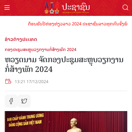
ຕ້ອນຮັບປີທ່ອງທ່ຽວລາວ 2024 ປະຊາຊົນລາວທຸກຄົນຈົ່ງພ້ອມເປັນເ
ຂ່າວຕ່າງປະເທດ
ກອງ​ປະ​ຊຸມ​ສະຫຼຸບ​ວຽກ​ງານ​ກໍ່​ສ້າງ​ພັກ 2024
ຫວຽດນາມ ຈັດກອງ​ປະ​ຊຸມ​ສະຫຼຸບ​ວຽກ​ງານ​
ກໍ່​ສ້າງ​ພັກ 2024
13:21 17/12/2024