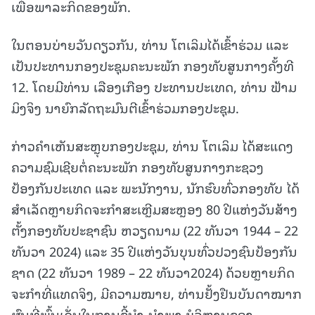
ເພື່ອພາລະກິດຂອງພັກ.
ໃນຕອນບ່າຍວັນດຽວກັນ, ທ່ານ ໂຕເລິມໄດ້ເຂົ້າຮ່ວມ ແລະ
ເປັນປະທານກອງປະຊຸມຄະນະພັກ ກອງທັບສູນກາງຄັ້ງທີ
12. ໂດຍມີທ່ານ ເລືອງເກືອງ ປະທານປະເທດ, ທ່ານ ຟ້າມ
ມິງຈິງ ນາຍົກລັດຖະມົນຕີເຂົ້າຮ່ວມກອງປະຊຸມ.
ກ່າວຄຳເຫັນສະຫຼຸບກອງປະຊຸມ, ທ່ານ ໂຕເລິມ ໄດ້ສະແດງ
ຄວາມຊົມເຊີຍຕໍ່ຄະນະພັກ ກອງທັບສູນກາງກະຊວງ
ປ້ອງກັນປະເທດ ແລະ ພະນັກງານ, ນັກຮົບທົ່ວກອງທັບ ໄດ້
ສຳເລັດຫຼາຍກິດຈະກຳສະເຫຼີມສະຫຼອງ 80 ປີແຫ່ງວັນສ້າງ
ຕັ້ງກອງທັບປະຊາຊົນ ຫວຽດນາມ (22 ທັນວາ 1944 – 22
ທັນວາ 2024) ແລະ 35 ປີແຫ່ງວັນບຸນທົ່ວປວງຊົນປ້ອງກັນ
ຊາດ (22 ທັນວາ 1989 – 22 ທັນວາ2024) ດ້ວຍຫຼາຍກິດ
ຈະກຳທີ່ແທດຈິງ, ມີຄວາມໝາຍ, ທ່ານຢັ້ງຢືນບັນດາໝາກ
ຜົນທີ່ພົ້ນເດັ່ນໃນການຊີ້ນຳ-ນຳພາ ບໍລິຫານຂອງ