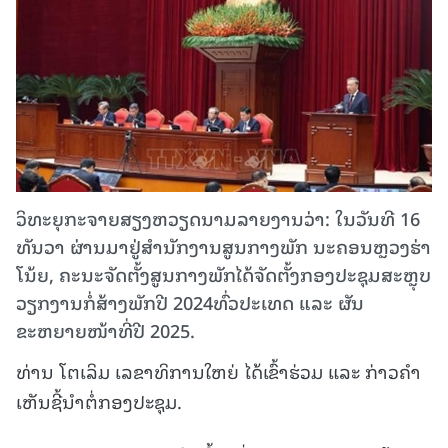
ວິທະຍຸກະຈາຍສຽງຫວຽດນາມລາຍງານວ່າ: ໃນວັນທີ 16
ທັນວາ ຜ່ານມາຢູ່ສຳນັກງານສູນກາງພັກ ນະຄອນຫຼວງຮ່າ
ໂນ້ຍ, ຄະນະຈັດຕັ້ງສູນກາງພັກໄດ້ຈັດຕັ້ງກອງປະຊຸມສະຫຼຸບ
ວຽກງານກໍ່ສ້າງພັກປີ 2024ທົ່ວປະເທດ ແລະ ຜັນ
ຂະຫຍາຍໜ້າທີ່ປີ 2025.
ທ່ານ ໂຕເລິມ ເລຂາທິການໃຫຍ່ ໄດ້ເຂົ້າຮ່ວມ ແລະ ກ່າວຄຳ
ເຫັນຊີ້ນຳຕໍ່ກອງປະຊຸມ.