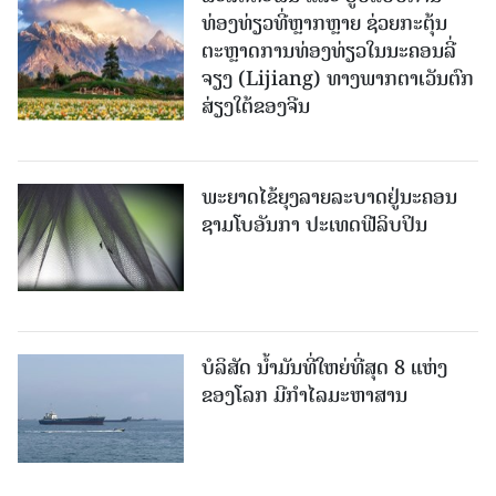
ທ່ອງທ່ຽວທີ່ຫຼາກຫຼາຍ ຊ່ວຍກະຕຸ້ນ
ຕະຫຼາດການທ່ອງທ່ຽວໃນນະຄອນລີ່
ຈຽງ (Lijiang) ທາງພາກຕາເວັນຕົກ
ສ່ຽງໃຕ້ຂອງຈີນ
ພະຍາດໄຂ້ຍຸງລາຍລະບາດຢູ່ນະຄອນ
ຊາມໂບ​ອັນກາ ປະເທດຟີລິບປິນ
ບໍລິສັດ ນ້ຳມັນທີ່ໃຫຍ່ທີ່ສຸດ 8 ແຫ່ງ
ຂອງໂລກ ມີກຳໄລມະຫາສານ