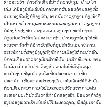
ຂ່າວລະບຸວ່າ: ກ່າວຄຳເຫັນຊີ້ນຳຕໍ່ກອງປະຊຸມ, ທ່ານ ໂຕ
ເລິມ ໄດ້ຍ້ອງຍໍຊົມເຊີຍບັນດາໝາກຜົນຮອບດ້ານຂອງທົ່ວ
ຂະແໜງຈັດຕັ້ງກໍ່ສ້າງພັກ, ຈາກບັນດາວຽກງານຕັ້ງໜ້າຄື
ເປັນເສນາທິການບູລະນະລະບອບລະບຽບການ, ວຽກງານ
ກໍ່ສ້າງປັບປຸງພັກ ຕະຫຼອດຮອດວຽກງານພະນັກງານ.
ກ່ຽວກັບໜ້າທີ່ໃນໄລຍະຈະມາເຖິງ, ທ່ານຮຽກຮ້ອງໃຫ້ທົ່ວ
ຂະແໜງຈັດຕັ້ງກໍ່ສ້າງພັກສືບຕໍ່ສຸມໃສ່ເປັນເສນາທິການ,
ສະເໜີການກໍ່ສ້າງປັງປຸງກົງຈັກການເມືອງໃຫ້ກະທັດຮັດ,
ມີການເຄື່ອນໄຫວຢ່າງມີປະສິດທິຜົນ, ປະສິດທິພາບ. ທ່ານ
ໂຕເລິມ ເນັ້ນໜັກວ່າ: ຕ້ອງເຮັດແນວໃດໃຫ້ມີຖັນແຖວ
ພະນັກງານທີ່ສຸດຈິດສຸດໃຈເພື່ອປະເທດຊາດ, ເພື່ອ
ປະຊາຊົນ, ເພື່ອພາລະກຳຂອງພັກ. ເພື່ອເຮັດໃຫ້ໄດ້ສິ່ງນັ້ນ
ຕ້ອງມີຈິນຕະນາການໃໝ່ໃນຂະບວນວິວັດແຫ່ງການຜັນ
ຂະຫຍາຍປະຕິບັດບັນດາຂໍ້ກຳນົດຂອງພັກ, ຍ້ອນວ່າກຳລັງ
ໜູນຂອງພວກເຮົາແມ່ນຮັບໃຊ້ປະເທດຊາດ, ຮັບໃຊ້ປະຊາຊົນ,