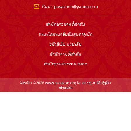
ອີເມວ:
pasaxonn@yahoo.com
ສຳ​ນັກ​ຂ່າວ​ສານ​ທີ່​ສຳ​ຄັນ​
ຄະນະໂຄສະນາອົບຮົມ​ສູນ​ກາງ​ພັກ
ໜັງສືພິມ ປະ​ຊາ​ຊົນ
ສຳ​ນັກ​ງານ​ທີ່​ສຳ​ຄັນ
ສຳ​ນັກ​ງານ​ປະ​ທານ​ປະ​ເທດ
ລິຂະສິດ ©2026 www.pasaxon.org.la. ສະຫງວນໄວ້ເຊິງສິດ
ທັງຫມົດ