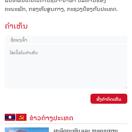
ຄະນະພັກ, ກອງທັບສູນກາງ, ກະຊວງປ້ອງກັນປະເທດ.
ຄໍາເຫັນ
ສົ່ງຄໍາຄິດເຫັນ
ຂ່າວຕ່າງປະເທດ
ຜະລິດຕະພັນ ແລະ ຮູບແບບການ